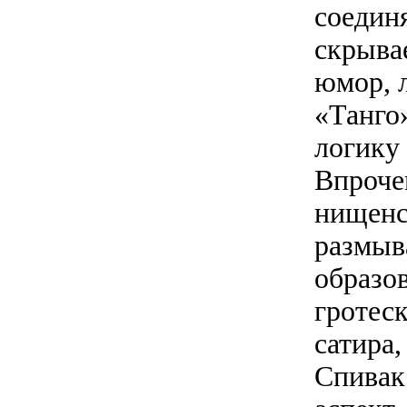
соедин
скрыва
юмор, 
«Танго
логику 
Впроче
нищенс
размыв
образо
гротес
сатира
Спивак