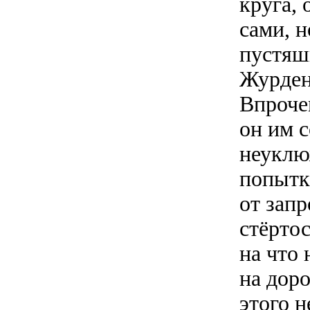
круга, 
сами, н
пустяш
Журден
Впрочем
он им с
неуклю
попытк
от зап
стёрто
на что 
на доро
этого н