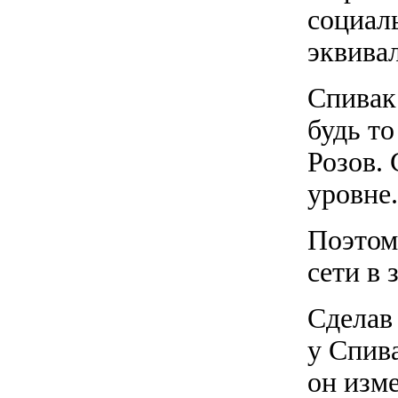
социал
эквивал
Спивак
будь т
Розов. 
уровне.
Поэтому
сети в 
Сделав 
у Спив
он изме