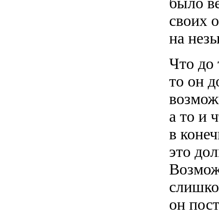
было в
своих о
на нез
Что до
то он д
возмож
а то и 
в конеч
это дол
Возможн
слишко
он пост