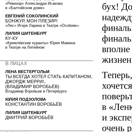
«Ревизор» Александра Исакова
бух! До
в «Балтийском доме»
надежду
ЕВГЕНИЙ СОКОЛИНСКИЙ
БОНЖУР, МОН ПЛЕЗИР!
финаль
«Лес» Игоря Ларина в Театре «Особняк».
ЛИЛИЯ ШИТЕНБУРГ
финаль
КУ-КУ
«Кремлёвские куранты» Юрия Мамина
вполне
в Театре на Литейном
жизнен
В ЛИЦАХ
ЛЕНА ВЕСТЕРГОЛЬМ
Теперь,
ТЫ ВСЕГДА ХОТЕЛ СТАТЬ КАПИТАНОМ,
ДЖОРДЖ МЕРРИ!..
хочется
(ВЛАДИМИР ВОРОБЬЁВ)
Владимир Воробьев в Петербурге
поверьт
ЮЛИЯ ПОДЗОЛОВА
в «Лен
КОНСТАНТИН ВОРОБЬЁВ
ЛИЛИЯ ШИТЕНБУРГ
и эксп
ДМИТРИЙ ВОРОБЬЁВ
очень 