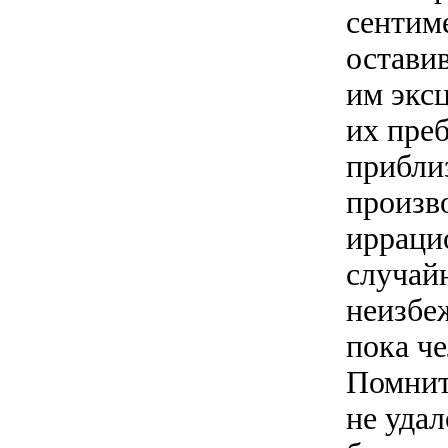
сентим
оставив
им эксц
их пре
приблиз
произв
ирраци
случайн
неизбе
пока ч
Помнит
не удал