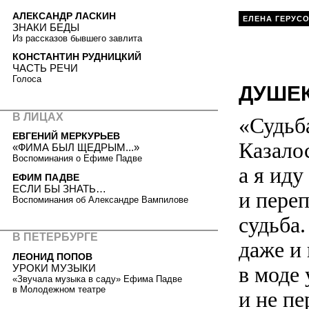
АЛЕКСАНДР ЛАСКИН
ЕЛЕНА ГЕРУС
ЗНАКИ БЕДЫ
Из рассказов бывшего завлита
КОНСТАНТИН РУДНИЦКИЙ
ЧАСТЬ РЕЧИ
Голоса
ДУШЕ
В ЛИЦАХ
«Судьба
ЕВГЕНИЙ МЕРКУРЬЕВ
Казалос
«ФИМА БЫЛ ЩЕДРЫМ...»
Воспоминания о Ефиме Падве
а я иду
ЕФИМ ПАДВЕ
ЕСЛИ БЫ ЗНАТЬ…
и переп
Воспоминания об Александре Вампилове
судьба.
В ПЕТЕРБУРГЕ
даже и 
ЛЕОНИД ПОПОВ
УРОКИ МУЗЫКИ
в моде 
«Звучала музыка в саду» Ефима Падве
в Молодежном театре
и не пе