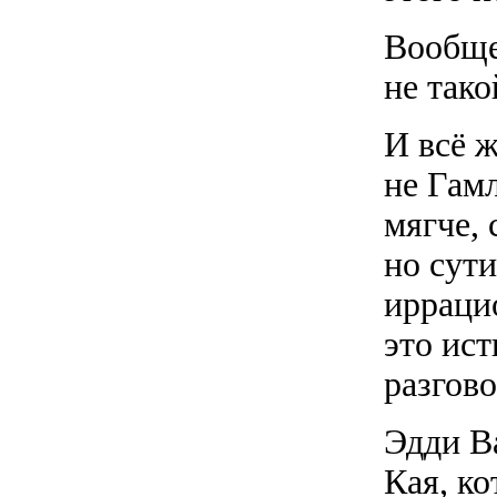
Вообще
не так
И всё ж
не Гам
мягче, 
но сут
ирраци
это ист
разгово
Эдди В
Кая, к