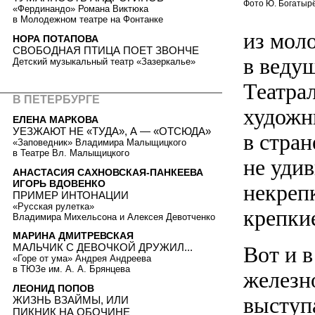
Фото Ю. Богатыр
«Фердинандо» Романа Виктюка
в Молодежном театре на Фонтанке
из мол
НОРА ПОТАПОВА
СВОБОДНАЯ ПТИЦА ПОЕТ ЗВОНЧЕ
в веду
Детский музыкальный театр «Зазеркалье»
Театра
В ПЕТЕРБУРГЕ
художни
ЕЛЕНА МАРКОВА
УЕЗЖАЮТ НЕ «ТУДА», А — «ОТСЮДА»
в стра
«Заповедник» Владимира Малыщицкого
в Театре Вл. Малыщицкого
не удив
АНАСТАСИЯ САХНОВСКАЯ-ПАНКЕЕВА
ИГОРЬ ВДОВЕНКО
некреп
ПРИМЕР ИНТОНАЦИИ
«Русская рулетка»
крепки
Владимира Михельсона и Алексея Девотченко
МАРИНА ДМИТРЕВСКАЯ
МАЛЬЧИК С ДЕВОЧКОЙ ДРУЖИЛ...
Вот и в
«Горе от ума» Андрея Андреева
в ТЮЗе им. А. А. Брянцева
железн
ЛЕОНИД ПОПОВ
выступа
ЖИЗНЬ ВЗАЙМЫ, ИЛИ
ПИКНИК НА ОБОЧИНЕ