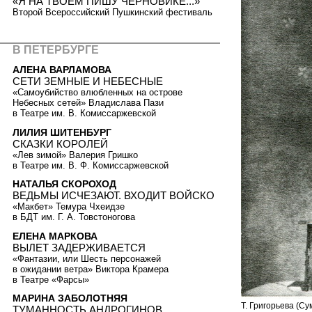
«Я НА ТВОЁМ ПИШУ ЧЕРНОВИКЕ...»
Второй Всероссийский Пушкинский фестиваль
В ПЕТЕРБУРГЕ
АЛЕНА ВАРЛАМОВА
СЕТИ ЗЕМНЫЕ И НЕБЕСНЫЕ
«Самоубийство влюбленных на острове
Небесных сетей» Владислава Пази
в Театре им. В. Комиссаржевской
ЛИЛИЯ ШИТЕНБУРГ
СКАЗКИ КОРОЛЕЙ
«Лев зимой» Валерия Гришко
в Театре им. В. Ф. Комиссаржевской
НАТАЛЬЯ СКОРОХОД
ВЕДЬМЫ ИСЧЕЗАЮТ. ВХОДИТ ВОЙСКО
«Макбет» Темура Чхеидзе
в БДТ им. Г. А. Товстоногова
ЕЛЕНА МАРКОВА
ВЫЛЕТ ЗАДЕРЖИВАЕТСЯ
«Фантазии, или Шесть персонажей
в ожидании ветра» Виктора Крамера
в Театре «Фарсы»
МАРИНА ЗАБОЛОТНЯЯ
Т. Григорьева (С
ТУМАННОСТЬ АНДРОГИНОВ