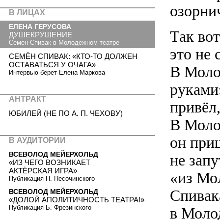
озорни
В ЛИЦАХ
ЕЛЕНА ГЕРУСОВА
Так во
ДУШЕКРУШЕНИЕ
Семен Спивак в Молодежном театре
это не 
СЕМЁН СПИВАК: «КТО-ТО ДОЛЖЕН
ОСТАВАТЬСЯ У ОЧАГА»
В Моло
Интервью берет Елена Маркова
руками
АНТРАКТ
привёл
ЮБИЛЕЙ (НЕ ПО А. П. ЧЕХОВУ)
В Молод
он приш
В АУДИТОРИИ
ВСЕВОЛОД МЕЙЕРХОЛЬД
не зап
«ИЗ ЧЕГО ВОЗНИКАЕТ
АКТЁРСКАЯ ИГРА»
«из Мо
Публикация Н. Песочинского
Спивак
ВСЕВОЛОД МЕЙЕРХОЛЬД
«ДОЛОЙ АПОЛИТИЧНОСТЬ ТЕАТРА!»
Публикация Б. Фрезинского
в Моло