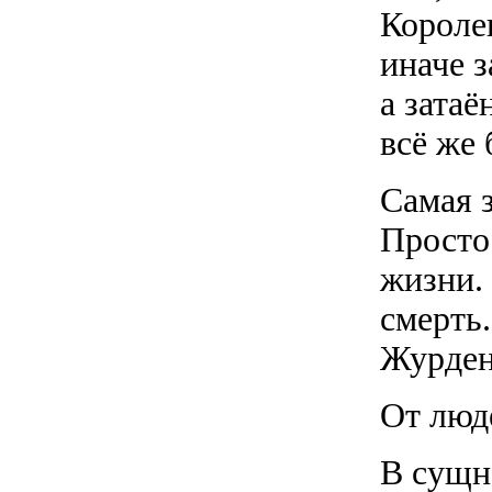
Короле
иначе 
а затаё
всё же 
Самая з
Просто 
жизни.
смерть.
Журден
От люд
В сущн