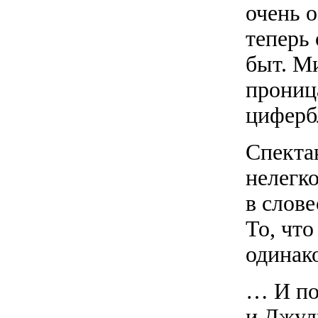
очень о
теперь 
быт. М
прониц
циферб
Спекта
нелегк
в слове
То, что
одинако
… И по
и Джул