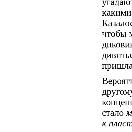
угадаю
какими
Казало
чтобы 
дикови
дивитьс
пришла
Вероятн
другому
концеп
стало
м
к плас