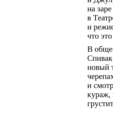
на зар
в Теат
и режи
что эт
В общем
Спивак
новый т
черепа
и смотр
кураж, 
грустит