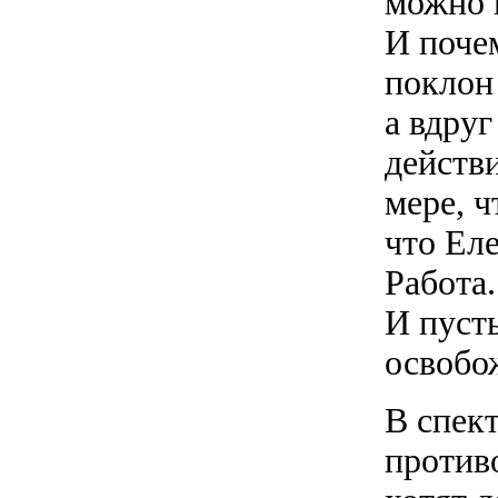
можно и
И поче
поклон
а вдруг
действи
мере, ч
что Ел
Работа.
И пусть
освобо
В спек
противо