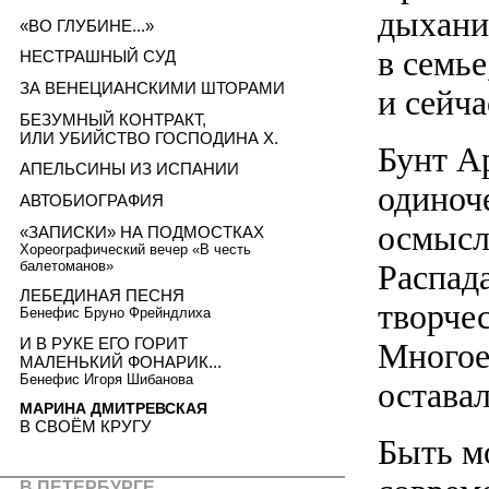
дыхание
«ВО ГЛУБИНЕ...»
в семье
НЕСТРАШНЫЙ СУД
ЗА ВЕНЕЦИАНСКИМИ ШТОРАМИ
и сейча
БЕЗУМНЫЙ КОНТРАКТ,
ИЛИ УБИЙСТВО ГОСПОДИНА X.
Бунт А
АПЕЛЬСИНЫ ИЗ ИСПАНИИ
одиноч
АВТОБИОГРАФИЯ
осмысл
«ЗАПИСКИ» НА ПОДМОСТКАХ
Хореографический вечер «В честь
балетоманов»
Распад
ЛЕБЕДИНАЯ ПЕСНЯ
творчес
Бенефис Бруно Фрейндлиха
И В РУКЕ ЕГО ГОРИТ
Многое
МАЛЕНЬКИЙ ФОНАРИК...
Бенефис Игоря Шибанова
остава
МАРИНА ДМИТРЕВСКАЯ
В СВОЁМ КРУГУ
Быть м
В ПЕТЕРБУРГЕ