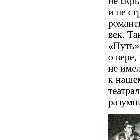
не скр
и не ст
романт
век. Т
«Путь» 
о вере,
не имел
к нашем
театра
разумн