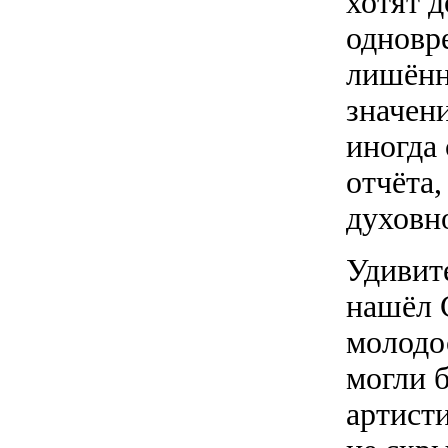
хотят д
одновр
лишённ
значени
иногда 
отчёта
духовн
Удивит
нашёл С
молодо
могли 
артист