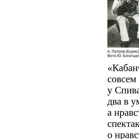
А. Петров (Борис)
Фото Ю. Богатыр
«Кабан
совсем
у Спив
два в у
а нрав
спекта
о нрав