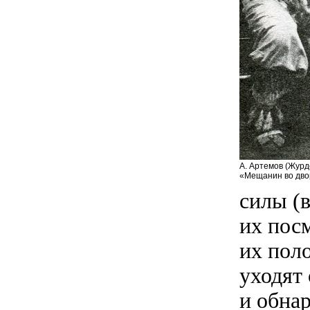
А. Артемов (Журд
«Мещанин во дво
силы (в
их посм
их пол
уходят
и обна