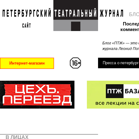
БЛ
После
коммен
Блог «ПТЖ» — это 
журнала Леонид Поп
Пресса о петербург
Интернет-магазин
В ЛИЦАХ