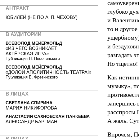
самоуверен
АНТРАКТ
глубоко ду
ЮБИЛЕЙ (НЕ ПО А. П. ЧЕХОВУ)
и Валентин
то и другое
В АУДИТОРИИ
ущербному)
ВСЕВОЛОД МЕЙЕРХОЛЬД
и бездуховн
«ИЗ ЧЕГО ВОЗНИКАЕТ
АКТЁРСКАЯ ИГРА»
разгадать э
Публикация Н. Песочинского
Но тщетно!
ВСЕВОЛОД МЕЙЕРХОЛЬД
«ДОЛОЙ АПОЛИТИЧНОСТЬ ТЕАТРА!»
Как истинн
Публикация Б. Фрезинского
музыку», по
В ЛИЦАХ
противоест
запершись 
СВЕТЛАНА СПИРИНА
МАРИЯ НИКИФОРОВА
расспросы 
АНАСТАСИЯ САХНОВСКАЯ-ПАНКЕЕВА
А жаль. Сут
АЛЕКСАНДР БАРГМАН
Впрочем, Пе
В ЛИЦАХ