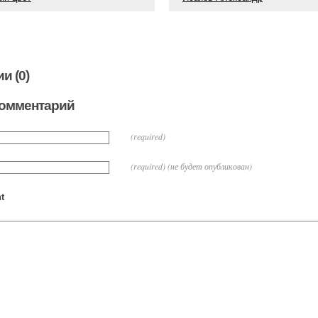
и (0)
комментарий
(required)
(required) (не будет опубликован)
t