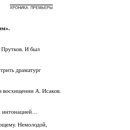
Мир
ХРОНИКА. ПРЕМЬЕРЫ
ом».
а Прутков. И был
стрить драматург
в восхищении А. Исаков.
ой интонацией…
ующему. Немолодой,