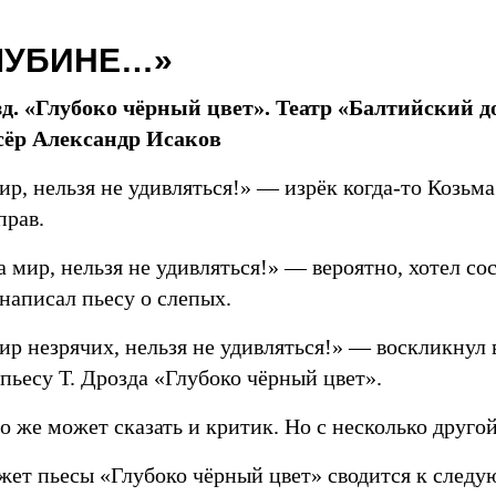
ЛУБИНЕ…»
зд. «Глубоко чёрный цвет». Театр «Балтийский д
сёр Александр Исаков
ир, нельзя не удивляться!» — изрёк когда-то Козьм
прав.
а мир, нельзя не удивляться!» — вероятно, хотел со
 написал пьесу о слепых.
ир незрячих, нельзя не удивляться!» — воскликнул 
пьесу Т. Дрозда «Глубоко чёрный цвет».
о же может сказать и критик. Но с несколько друг
жет пьесы «Глубоко чёрный цвет» сводится к след