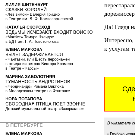
перестаралс
ЛИЛИЯ ШИТЕНБУРГ
СКАЗКИ КОРОЛЕЙ
дорежиссёр
«Лев зимой» Валерия Гришко
в Театре им. В. Ф. Комиссаржевской
Да! Глядя н
НАТАЛЬЯ СКОРОХОД
ВЕДЬМЫ ИСЧЕЗАЮТ. ВХОДИТ ВОЙСКО
«Макбет» Темура Чхеидзе
Интересно, 
в БДТ им. Г. А. Товстоногова
к услугам т
ЕЛЕНА МАРКОВА
ВЫЛЕТ ЗАДЕРЖИВАЕТСЯ
«Фантазии, или Шесть персонажей
в ожидании ветра» Виктора Крамера
в Театре «Фарсы»
МАРИНА ЗАБОЛОТНЯЯ
ТУМАННОСТЬ АНДРОГИНОВ
«Фердинандо» Романа Виктюка
Сде
в Молодежном театре на Фонтанке
НОРА ПОТАПОВА
СВОБОДНАЯ ПТИЦА ПОЕТ ЗВОНЧЕ
Детский музыкальный театр «Зазеркалье»
В указателе с
В ПЕТЕРБУРГЕ
ЕЛЕНА МАРКОВА
•
Глубоко черн