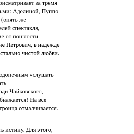
рисматривает за тремя
ьми: Аделиной, Пуппо
 (опять же
елей спектакля,
ие от пошлости
ене Петрович, в надежде
истально чистой любви.
подопечным «слушать
ать
юди Чайковского,
бнажается! На все
троица отмалчивается.
ь истину. Для этого,