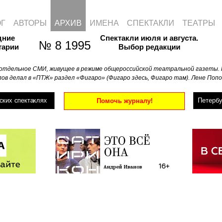
ОГ
АВТОРЫ
АРХИВ
ИМЕНА
СПЕКТАКЛИ
ТЕАТРЫ
дние
Спектакли июля и августа.
№ 8 1995
тарии
Выбор редакции
отдельное СМИ, живущее в режиме общероссийской театральной газеты. 
ов делал в «ПТЖ» раздел «Фигаро» (Фигаро здесь, Фигаро там). Лене Попо
ских спектаклях
Петербу
Помочь журналу!