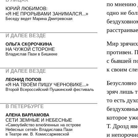
по мнению 
ЮРИЙ ЛЮБИМОВ:
одно не бо
«Я НЕ ПРОРЫВАМИ ЗАНИМАЛСЯ...»
Беседу ведет Марина Дмитревская
бездуховно
расстраивае
И ДАЛЕЕ ВЕЗДЕ
Мир зрячих,
ОЛЬГА СКОРОЧКИНА
НА ЧУЖОЙ СТОРОНЕ
противен. 
Владислав Пази в Бишкеке
с бывшей п
к своим сл
И ДАЛЕЕ ВЕЗДЕ
ЛЕОНИД ПОПОВ
Безусловно
«Я НА ТВОЁМ ПИШУ ЧЕРНОВИКЕ...»
Второй Всероссийский Пушкинский фестиваль
зряч лишь т
то есть дух
В ПЕТЕРБУРГЕ
бездуховны
АЛЕНА ВАРЛАМОВА
которое уже
СЕТИ ЗЕМНЫЕ И НЕБЕСНЫЕ
Т. Дрозд яв
«Самоубийство влюбленных на острове
Небесных сетей» Владислава Пази
и непорочн
в Театре им. В. Комиссаржевской