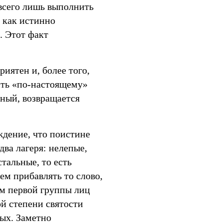
всего лишь выполнить
 как истинно
. Этот факт
иятен и, более того,
сть «по-настоящему»
ный, возвращается
ждение, что поистине
два лагеря: нелепые,
тальные, то есть
ем прибавлять то слово,
ем первой группы лиц
ой степени святости
лых. Заметно