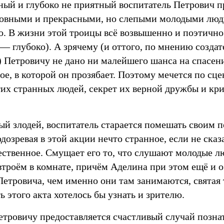
ный и глубоко не приятный воспитатель Петрович п
ховными и прекрасными, но слепыми молодыми люд
о. В жизни этой троицы всё возвышенно и поэтично
 — глубоко). А зрячему (и оттого, по мнению создат
 Петровичу не дано ни малейшего шанса на спасен
ое, в которой он прозябает. Поэтому мечется по сц
тих странных людей, секрет их верной дружбы и кр
ый злодей, воспитатель старается помешать своим 
дозревая в этой акции нечто странное, если не сказ
ественное. Смущает его то, что слушают молодые л
втроём в комнате, причём Аделина при этом ещё и о
Петровича, чем именно они там занимаются, святая 
ь этого акта хотелось бы узнать и зрителю.
тровичу предоставляется счастливый случай познат