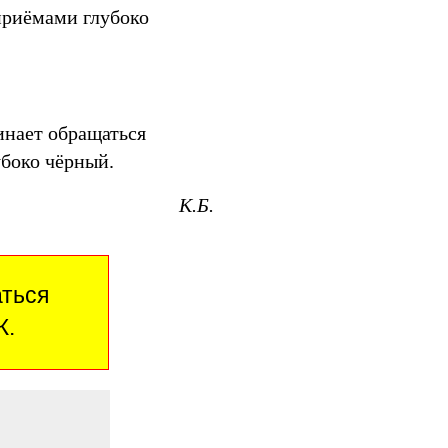
 приёмами глубоко
чинает обращаться
убоко чёрный.
К.Б.
аться
Ж.