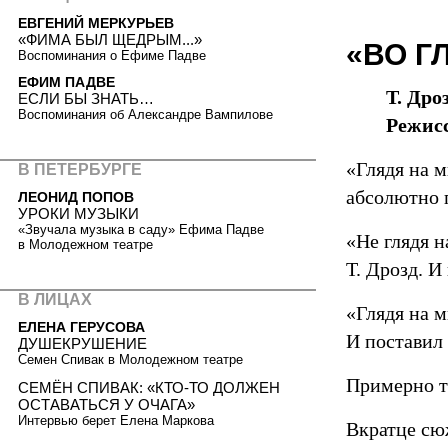
ЕВГЕНИЙ МЕРКУРЬЕВ
«ФИМА БЫЛ ЩЕДРЫМ...»
«ВО Г
Воспоминания о Ефиме Падве
ЕФИМ ПАДВЕ
Т. Дро
ЕСЛИ БЫ ЗНАТЬ…
Воспоминания об Александре Вампилове
Режис
«Глядя на м
В ПЕТЕРБУРГЕ
абсолютно 
ЛЕОНИД ПОПОВ
УРОКИ МУЗЫКИ
«Звучала музыка в саду» Ефима Падве
«Не глядя н
в Молодежном театре
Т. Дрозд. И
В ЛИЦАХ
«Глядя на м
ЕЛЕНА ГЕРУСОВА
И поставил 
ДУШЕКРУШЕНИЕ
Семен Спивак в Молодежном театре
Примерно т
СЕМЁН СПИВАК: «КТО-ТО ДОЛЖЕН
ОСТАВАТЬСЯ У ОЧАГА»
Интервью берет Елена Маркова
Вкратце сю