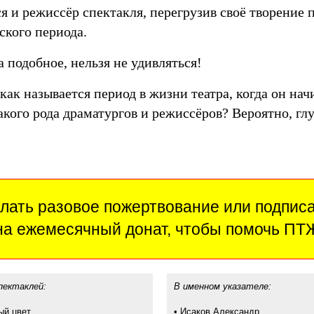
я и режиссёр спектакля, перегрузив своё творение
ского периода.
а подобное, нельзя не удивляться!
как называется период в жизни театра, когда он на
акого рода драматургов и режиссёров? Вероятно, гл
лать разовое пожертвование или подпис
на ежемесячный донат, чтобы помочь ПТ
пектаклей:
В именном указателе:
ый цвет
•
Исаков Александр