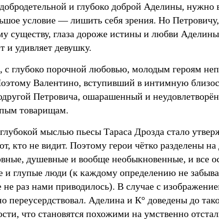
добродетельной и глубоко доброй Аделины, нужно 
льшое условие — лишить себя зрения. Но Петровичу,
му существу, глаза дороже истины и любви Аделины
т и удивляет девушку.
 с глубоко порочной любовью, молодым героям непр
Поэтому Валентино, вступивший в интимную близо
одругой Петровича, ошарашенный и неудовлетворён
епым товарищам.
 глубокой мыслью пьесы Тараса Дрозда стало утвер
от, кто не видит. Поэтому герои чётко разделены на 
овные, душевные и вообще необыкновенные, и все ос
е и глупые люди (к каждому определению не забыва
 не раз нами приводилось). В случае с изображени
но переусердствовал. Аделина и К° доведены до так
ости, что становятся похожими на умственно отста