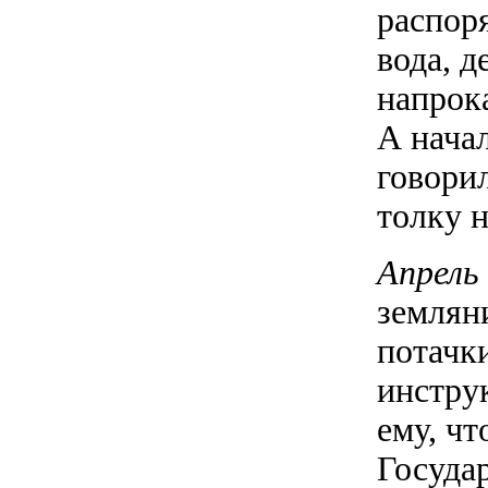
распор
вода, д
напрока
А нача
говорил
толку н
Апрель
земляни
потачк
инструк
ему, чт
Госуда