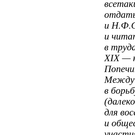
всетак
отдать
и Н.Ф.
и чита
в труд
XIX — 
Попечи
Между 
в борьб
(далеко
для во
и обще
участи