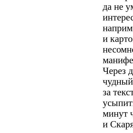
да не у
интере
наприм
и карт
несомн
манифе
Через 
чудный
за тек
усыпит
минут 
и Скаря