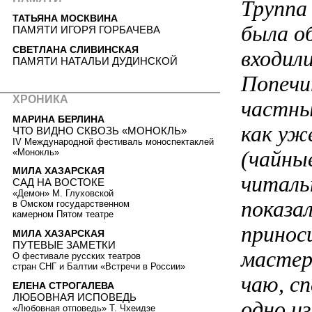
Труппа
ТАТЬЯНА МОСКВИНА
была о
ПАМЯТИ ИГОРЯ ГОРБАЧЕВА
СВЕТЛАНА СЛИВИНСКАЯ
входил
ПАМЯТИ НАТАЛЬИ ДУДИНСКОЙ
Попечи
ХРОНИКА
частны
МАРИНА БЕРЛИНА
как уж
ЧТО ВИДНО СКВОЗЬ «МОНОКЛЬ»
IV Международной фестиваль моноспектаклей
(чайны
«Монокль»
МИЛА ХАЗАРСКАЯ
читальн
САД НА ВОСТОКЕ
«Демон» М. Глуховской
показал
в Омском государственном
камерном Пятом театре
принос
МИЛА ХАЗАРСКАЯ
ПУТЕВЫЕ ЗАМЕТКИ
мастеро
О фестивале русских театров
стран СНГ и Балтии «Встречи в России»
чаю, с
ЕЛЕНА СТРОГАЛЕВА
ЛЮБОВНАЯ ИСПОВЕДЬ
одно и
«Любовная отповедь» Т. Чхеидзе