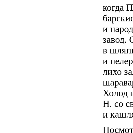
когда 
барски
и народ
завод.
в шляп
и пелер
лихо з
шарава
Холод в
Н. со 
и кашл
Посмот