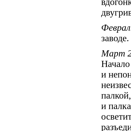
вдогон
двугрив
Феврал
заводе.
Март 2
Начало
и непо
неизве
палкой,
и палк
осветит
разъед