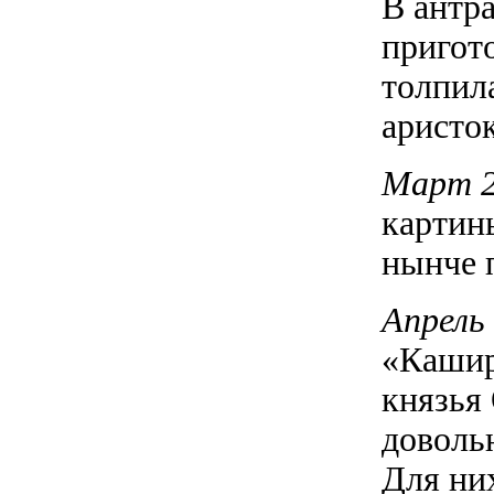
В антр
пригот
толпил
аристо
Март 
картины
нынче 
Апрель
«Кашир
князья 
довольн
Для ни