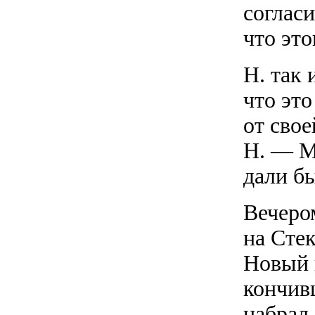
согласи
что это
Н. так 
что это
от сво
Н. — М
дали бы
Вечеро
на Сте
Новый 
кончив
набрал 