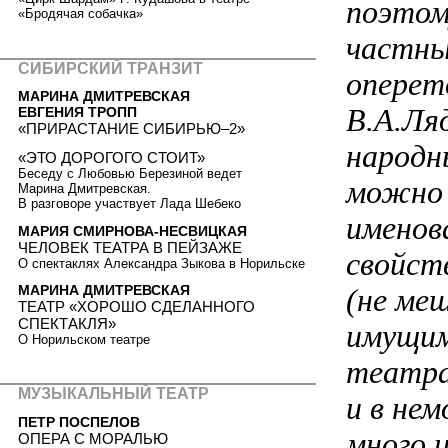
поэтом
«Бродячая собачка»
частны
СИБИРСКИЙ ТРАНЗИТ
оперет
МАРИНА ДМИТРЕВСКАЯ
В.А.Ля
ЕВГЕНИЯ ТРОПП
«ПРИРАСТАНИЕ СИБИРЬЮ–2»
народн
«ЭТО ДОРОГОГО СТОИТ»
Беседу с Любовью Березиной ведет
можно 
Марина Дмитревская.
В разговоре участвует Лада Шебеко
именов
МАРИЯ СМИРНОВА-НЕСВИЦКАЯ
ЧЕЛОВЕК ТЕАТРА В ПЕЙЗАЖЕ
свойст
О спектаклях Александра Зыкова в Норильске
(не ме
МАРИНА ДМИТРЕВСКАЯ
ТЕАТР «ХОРОШО СДЕЛАННОГО
СПЕКТАКЛЯ»
имущим
О Норильском театре
театра
МУЗЫКАЛЬНЫЙ ТЕАТР
и в не
ПЕТР ПОСПЕЛОВ
много 
ОПЕРА С МОРАЛЬЮ