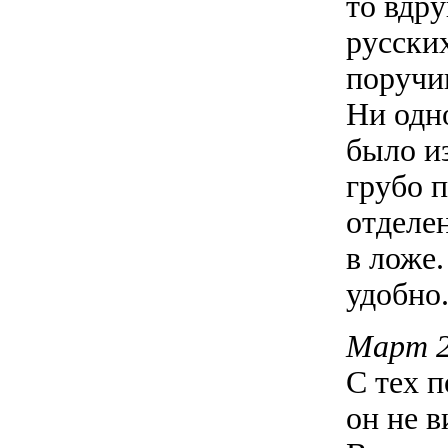
то вдру
русски
поручи
Ни одн
было из
грубо п
отделен
в ложе.
удобно
Март 
С тех 
он не 