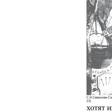
С.И.Смирнова-Саз
23)
хотят и