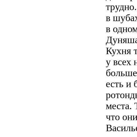
трудно
в шубах
в одно
Дуняша
Кухня т
у всех 
больше 
есть и
ротонд
места. 
что они
Василь