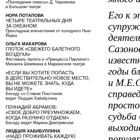
«Похождения повесы» Д. Чернякова
в Большом театре
Его к 
НОРА ПОТАПОВА
ЧЕТЫРЕ ТЕАТРАЛЬНЫХ ДНЯ
супруж
ЗА ОКЕАНОМ
Прохладные впечатления от холодного Нью-
деятел
Йорка
ОЛЬГА МАКАРОВА
Сазонов
ГЛОТОК «СВЕЖЕГО БАЛЕТНОГО
ВОЗДУХА»
извест
Фестиваль балета и «Принцесса Пирлипат»
Михаила Шемякина в Мариинском театре
годы б
«ЕСЛИ ВЫ ХОТИТЕ ПОПАСТЬ
В ДЕЙСТВИТЕЛЬНО НОВОЕ МЕСТО,
и М.Е.
ВЫ НЕ МОЖЕТЕ ЗНАТЬ, КУДА
ВЫ ИДЕТЕ»
справе
Беседу со Стивом Пэкстоном
ведет Людция Хабибулина
простог
ГЕННАДИЙ АБРАМОВ:
«СВОЕ ДОБРО ПРЕУМНОЖАЕМ,
судьба
КОГДА РАЗУМНО ОТДАЕМ»
Беседу ведет Марина Дмитревская
выходи
ЛЮДЦИЯ ХАБИБУЛЛИНА
популя
«НАДО ПРОЖИВАТЬ КАЖДУЮ