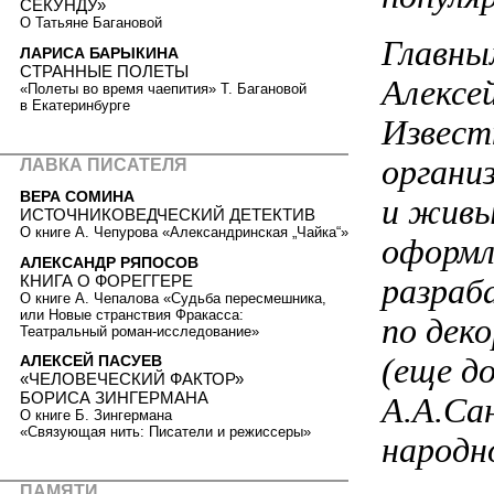
СЕКУНДУ»
О Татьяне Багановой
Главны
ЛАРИСА БАРЫКИНА
СТРАННЫЕ ПОЛЕТЫ
Алексей
«Полеты во время чаепития» Т. Багановой
в Екатеринбурге
Извест
органи
ЛАВКА ПИСАТЕЛЯ
ВЕРА СОМИНА
и живых
ИСТОЧНИКОВЕДЧЕСКИЙ ДЕТЕКТИВ
О книге А. Чепурова «Александринская „Чайка“»
оформл
АЛЕКСАНДР РЯПОСОВ
КНИГА О ФОРЕГГЕРЕ
разраб
О книге А. Чепалова «Судьба пересмешника,
или Новые странствия Фракасса:
по дек
Театральный роман-исследование»
(еще д
АЛЕКСЕЙ ПАСУЕВ
«ЧЕЛОВЕЧЕСКИЙ ФАКТОР»
БОРИСА ЗИНГЕРМАНА
А.А.Са
О книге Б. Зингермана
«Связующая нить: Писатели и режиссеры»
народн
ПАМЯТИ