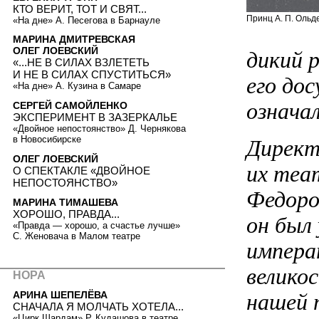
КТО ВЕРИТ, ТОТ И СВЯТ...
Принц А. П. Ольд
«На дне» А. Песегова в Барнауле
МАРИНА ДМИТРЕВСКАЯ
ОЛЕГ ЛОЕВСКИЙ
дикий 
«...НЕ В СИЛАХ ВЗЛЕТЕТЬ
И НЕ В СИЛАХ СПУСТИТЬСЯ»
его дос
«На дне» А. Кузина в Самаре
означа
СЕРГЕЙ САМОЙЛЕНКО
ЭКСПЕРИМЕНТ В ЗАЗЕРКАЛЬЕ
«Двойное непостоянство» Д. Чернякова
в Новосибирске
Директ
ОЛЕГ ЛОЕВСКИЙ
их теа
О СПЕКТАКЛЕ «ДВОЙНОЕ
НЕПОСТОЯНСТВО»
Федоро
МАРИНА ТИМАШЕВА
ХОРОШО, ПРАВДА...
он был
«Правда — хорошо, а счастье лучше»
С. Женовача в Малом театре
импера
велико
НОРА
нашей 
АРИНА ШЕПЕЛЁВА
СНАЧАЛА Я МОЛЧАТЬ ХОТЕЛА...
«Цирк Шардам» Р. Кудашова в театре