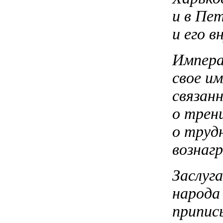
и в Пе
и его 
Импера
свое им
связан
о трен
о труд
вознаг
Заслуг
народа
приписы