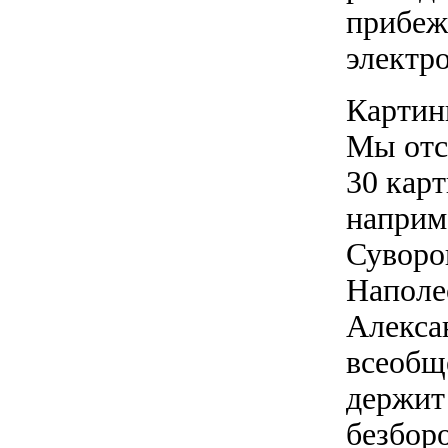
прибежа
электр
Картин
Мы отс
30 кар
наприм
Суворо
Наполе
Алекса
всеобщ
держит
безбор