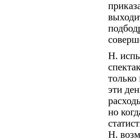
приказа
выходит
подбодр
соверш
Н. исп
спектак
только 
эти ден
расходы
но когд
статис
Н. возм