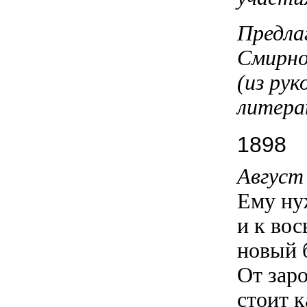
Предла
Смирно
(из ру
литера
1898
Август 
Ему ну
и к вос
новый 
От заро
стоит 