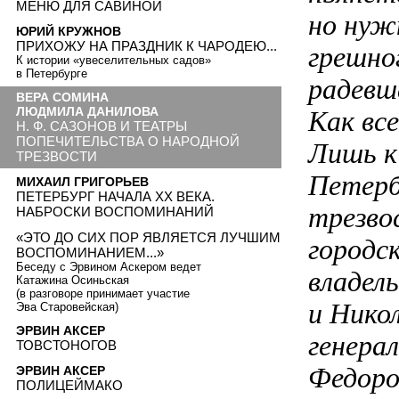
МЕНЮ ДЛЯ САВИНОЙ
но нуж
ЮРИЙ КРУЖНОВ
ПРИХОЖУ НА ПРАЗДНИК К ЧАРОДЕЮ...
грешног
К истории «увеселительных садов»
в Петербурге
радевш
ВЕРА СОМИНА
ЛЮДМИЛА ДАНИЛОВА
Как все
Н. Ф. САЗОНОВ И ТЕАТРЫ
ПОПЕЧИТЕЛЬСТВА О НАРОДНОЙ
Лишь к
ТРЕЗВОСТИ
Петерб
МИХАИЛ ГРИГОРЬЕВ
ПЕТЕРБУРГ НАЧАЛА ХХ ВЕКА.
трезвос
НАБРОСКИ ВОСПОМИНАНИЙ
«ЭТО ДО СИХ ПОР ЯВЛЯЕТСЯ ЛУЧШИМ
городс
ВОСПОМИНАНИЕМ...»
Беседу с Эрвином Аскером ведет
владел
Катажина Осиньская
(в разговоре принимает участие
и Нико
Эва Старовейская)
ЭРВИН АКСЕР
генера
ТОВСТОНОГОВ
Федоро
ЭРВИН АКСЕР
ПОЛИЦЕЙМАКО