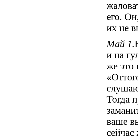
жалова
его. Он
их не в
Май 1.
и на гу
же это 
«Оттого
слушают
Тогда п
заманит
ваше вы
сейчас 