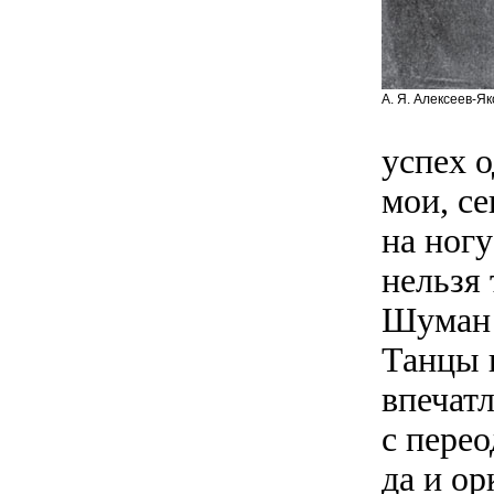
А. Я. Алексеев-Як
успех 
мои, с
на ногу
нельзя
Шуман 
Танцы 
впечат
с пере
да и ор