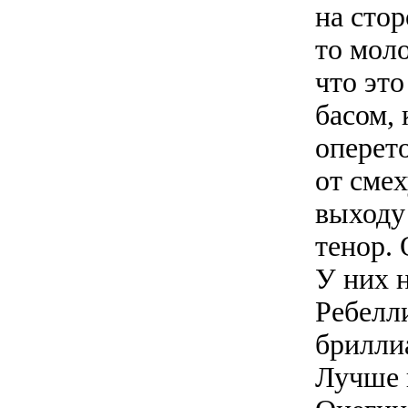
на стор
то мол
что это
басом,
оперет
от смех
выходу
тенор. 
У них 
Ребелл
брилли
Лучше 