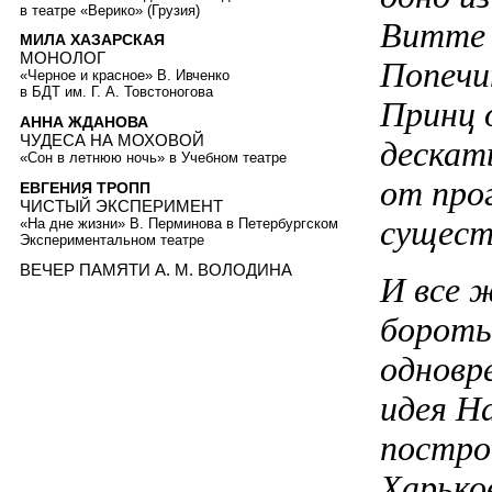
в театре «Верико» (Грузия)
Витте 
МИЛА ХАЗАРСКАЯ
МОНОЛОГ
Попечи
«Черное и красное» В. Ивченко
в БДТ им. Г. А. Товстоногова
Принц 
АННА ЖДАНОВА
ЧУДЕСА НА МОХОВОЙ
дескать
«Сон в летнюю ночь» в Учебном театре
от про
ЕВГЕНИЯ ТРОПП
ЧИСТЫЙ ЭКСПЕРИМЕНТ
сущест
«На дне жизни» В. Перминова в Петербургском
Экспериментальном театре
ВЕЧЕР ПАМЯТИ А. М. ВОЛОДИНА
И все 
бороть
одновр
идея Н
постро
Харько