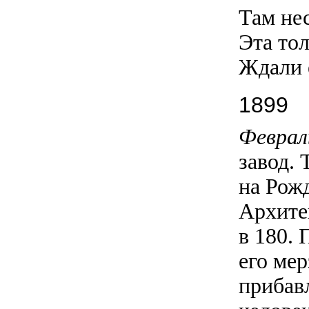
Там нес
Эта то
Ждали е
1899
Феврал
завод.
на Рожд
Архите
в 180. 
его ме
прибав