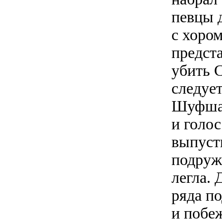
певцы 
с хором
предст
убить С
следует
Шуфша 
и голос
выпуст
подруж
легла. 
ряда по
и побе