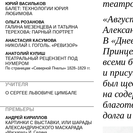
театро
ЮРИЙ ВАСИЛЬКОВ
БАЛЕТ: ТЕХНОЛОГИИ ЮРИЯ
ЛЮБИМОВА
«Авгус
ОЛЬГА РОЗАНОВА
Алекса
ГАЛИНА МЕЗЕНЦЕВА И ТАТЬЯНА
ТЕРЕХОВА: ПАРНЫЙ ПОРТРЕТ
В «Дне
АНАСТАСИЯ КАСУМОВА
НИКОЛАЙ I. ГОГОЛЬ. «РЕВИЗОР»
Принце
АНАТОЛИЙ КУЛИШ
ТЕАТРАЛЬНЫЙ РЕЦЕНЗЕНТ ПОД
всеми 
НУМЕРОМ
По страницам «Северной Пчелы» 1828–1829 гг.
и прис
был ще
УЧИТЕЛЯ
на сод
О СЕРГЕЕ ЛЬВОВИЧЕ ЦИМБАЛЕ
благот
ПРЕМЬЕРЫ
долга и
АНДРЕЙ КИРИЛЛОВ
КАРТИНКИ С ВЫСТАВКИ, ИЛИ ШАРАДЫ
АЛЕКСАНДРИНСКОГО МАСКАРАДА
«Маскарад» И. Селина