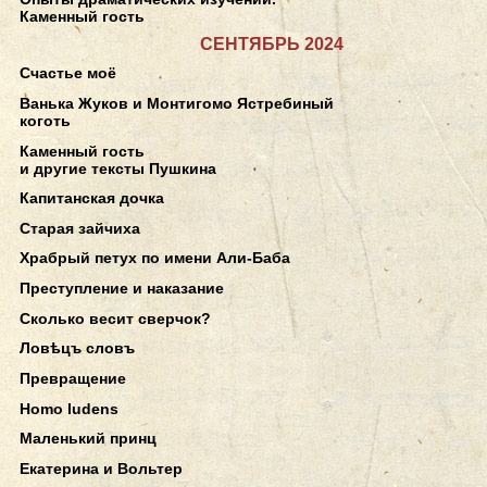
Каменный гость
СЕНТЯБРЬ 2024
Счастье моё
Ванька Жуков и Монтигомо Ястребиный
коготь
Каменный гость
и другие тексты Пушкина
Капитанская дочка
Старая зайчиха
Храбрый петух по имени Али-Баба
Преступление и наказание
Сколько весит сверчок?
Ловѣцъ словъ
Превращение
Homo ludens
Маленький принц
Екатерина и Вольтер