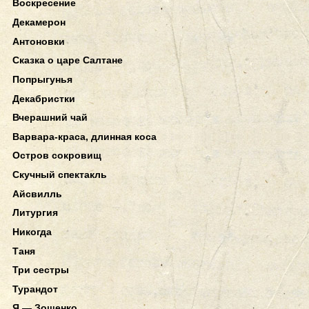
Воскресение
Декамерон
Антоновки
Сказка о царе Салтане
Попрыгунья
Декабристки
Вчерашний чай
Варвара-краса, длинная коса
Остров сокровищ
Скучный спектакль
Айсвилль
Литургия
Никогда
Таня
Три сестры
Турандот
Я — Зощенко