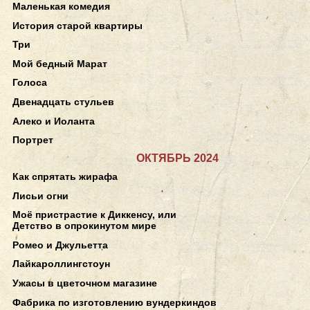
Маленькая комедия
История старой квартиры
Три
Мой бедный Марат
Голоса
Двенадцать стульев
Алеко и Иоланта
Портрет
ОКТЯБРЬ 2024
Как спрятать жирафа
Лисьи огни
Моё пристрастие к Диккенсу, или
Детство в опрокинутом мире
Ромео и Джульетта
Лайкароллингстоун
Ужасы в цветочном магазине
Фабрика по изготовлению вундеркиндов