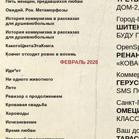
Пять женщин, предавшихся любви
ДОМ-2
Овидий. Рок. Метаморфозы
Город-
История коммунизма в рассказах
для душевнобольных
ШИТЕ
История коммунизма в рассказах
БУДУ 
для душевнобольных
OpenSp
КакогоЦветаЭтаКнига
РЕНА
Ковчег отходит ровно в восемь
«КОВА
ФЕВРАЛЬ 2026
Иди*от
Коммер
Ни одного животного
ГЕРУС
Лето
SMS П
Ревизор с продолжением
Санкт-
Кровавая свадьба
ОМЕЦ
Хороводы
КЛАСС
Исчезновение
Ваш до
Время любви
ТАРАС
Утренний предшественник