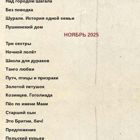
Над городом Шагала
Без поводка
Шурале. История одной семьи
Пушкинский дом
НОЯБРЬ 2025
Три сестры
Ночной полёт
Школа для дураков
Танго любви
Путч, птицы и призраки
Золотой петушок
Козинцев. Гоголиада
Пёс по имени Мани
Старший сын
Это Бритни, бич!
Предложение
Польский курьер