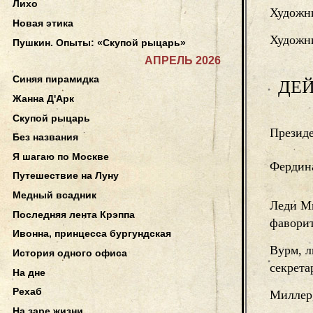
Лихо
Художн
Новая этика
Художни
Пушкин. Опыты: «Скупой рыцарь»
АПРЕЛЬ 2026
Синяя пирамидка
ДЕ
Жанна Д'Арк
Скупой рыцарь
Президе
Без названия
Я шагаю по Москве
Фердина
Путешествие на Луну
Медный всадник
Леди М
Последняя лента Крэппа
фаворит
Ивонна, принцесса бургундская
Вурм, 
История одного офиса
секрета
На дне
Рехаб
Миллер
На заре жизни