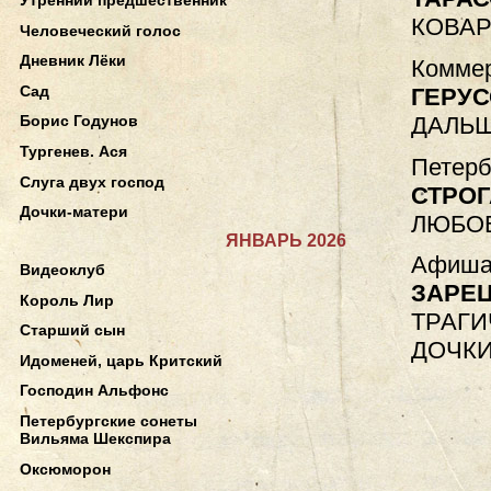
КОВАР
Человеческий голос
Дневник Лёки
Коммер
Сад
ГЕРУС
ДАЛЬ
Борис Годунов
Тургенев. Ася
Петерб
Слуга двух господ
СТРОГ
Дочки-матери
ЛЮБОВ
ЯНВАРЬ 2026
Афиша.
Видеоклуб
ЗАРЕ
Король Лир
ТРАГИ
Старший сын
ДОЧКИ
Идоменей, царь Критский
Господин Альфонс
Петербургские сонеты
Вильяма Шекспира
Оксюморон