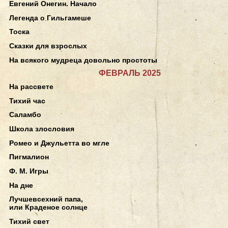
Евгений Онегин. Начало
Легенда о Гильгамеше
Тоска
Сказки для взрослых
На всякого мудреца довольно простоты
ФЕВРАЛЬ 2025
На рассвете
Тихий час
Саламбо
Школа злословия
Ромео и Джульетта во мгле
Пигмалион
Ф. М. Игры
На дне
Лучшевсехний папа,
или Краденое солнце
Тихий свет