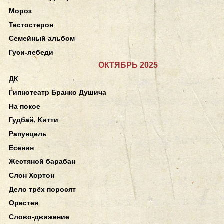
Мороз
Тестостерон
Семейный альбом
Гуси-лебеди
ОКТЯБРЬ 2025
ДК
Гипнотеатр Бранко Душича
На покое
Гудбай, Китти
Рапунцель
Есенин
Жестяной барабан
Слон Хортон
Дело трёх поросят
Орестея
Слово-движение