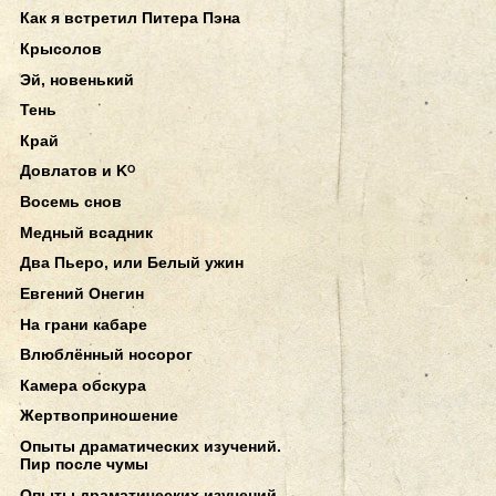
Как я встретил Питера Пэна
Крысолов
Эй, новенький
Тень
Край
Довлатов и Kᴼ
Восемь снов
Медный всадник
Два Пьеро, или Белый ужин
Евгений Онегин
На грани кабаре
Влюблённый носорог
Камера обскура
Жертвоприношение
Опыты драматических изучений.
Пир после чумы
Опыты драматических изучений.