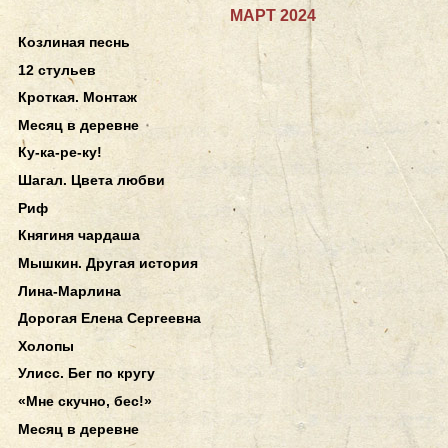
МАРТ 2024
Козлиная песнь
12 стульев
Кроткая. Монтаж
Месяц в деревне
Ку-ка-ре-ку!
Шагал. Цвета любви
Риф
Княгиня чардаша
Мышкин. Другая история
Лина-Марлина
Дорогая Елена Сергеевна
Холопы
Улисс. Бег по кругу
«Мне скучно, бес!»
Месяц в деревне