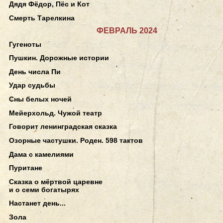
Дядя Фёдор, Пёс и Кот
Смерть Тарелкина
ФЕВРАЛЬ 2024
Гугеноты
Пушкин. Дорожные истории
День числа Пи
Удар судьбы
Сны белых ночей
Мейерхольд. Чужой театр
Говорит ленинградская сказка
Озорные частушки. Роден. 598 тактов
Дама с камелиями
Пуритане
Сказка о мёртвой царевне
и о семи богатырях
Настанет день...
Зола