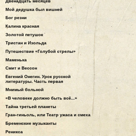
Двенадцать месяцев
Мой дедушка был вишней
Бог резни
Калина красная
Золотой петушок
Тристан и Изольда
Путешествие «Голубой стрелы»
Маменька
Смит и Вессон
Евгений Онегин. Урок русской
литературы. Часть первая
Мнимый больной
«В человеке должно быть всё...»
Тайна третьей планеты
Гран-гиньоль, или Театр ужаса и смеха
Бременские музыканты
Реникса