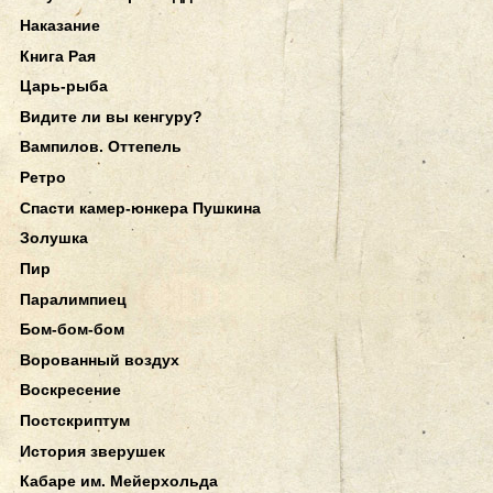
Наказание
Книга Рая
Царь-рыба
Видите ли вы кенгуру?
Вампилов. Оттепель
Ретро
Спасти камер-юнкера Пушкина
Золушка
Пир
Паралимпиец
Бом-бом-бом
Ворованный воздух
Воскресение
Постскриптум
История зверушек
Кабаре им. Мейерхольда