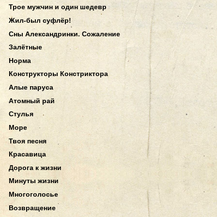
Трое мужчин и один шедевр
Жил-был суфлёр!
Сны Александринки. Сожаление
Залётные
Норма
Конструкторы Констриктора
Алые паруса
Атомный рай
Стулья
Море
Твоя песня
Красавица
Дорога к жизни
Минуты жизни
Многоголосье
Возвращение