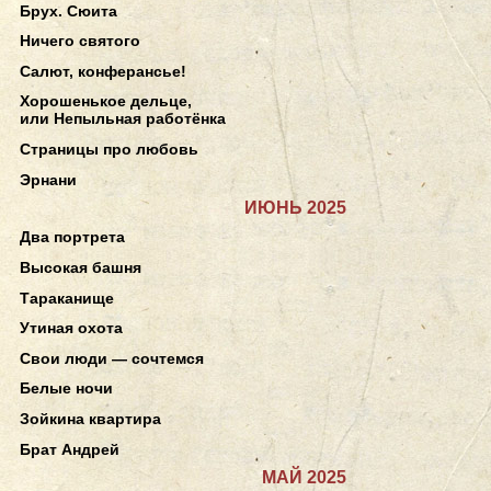
Брух. Сюита
Ничего святого
Салют, конферансье!
Хорошенькое дельце,
или Непыльная работёнка
Страницы про любовь
Эрнани
ИЮНЬ 2025
Два портрета
Высокая башня
Тараканище
Утиная охота
Свои люди — сочтемся
Белые ночи
Зойкина квартира
Брат Андрей
МАЙ 2025