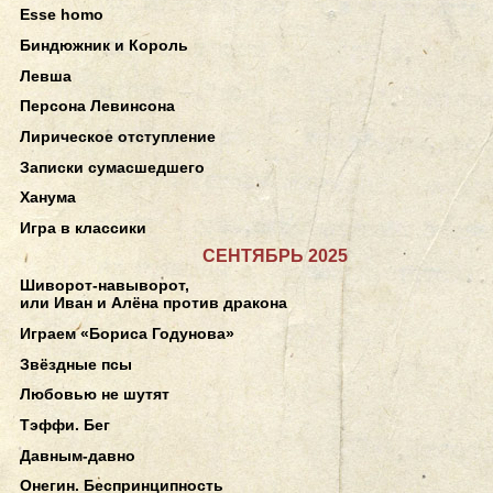
Esse homo
Биндюжник и Король
Левша
Персона Левинсона
Лирическое отступление
Записки сумасшедшего
Ханума
Игра в классики
СЕНТЯБРЬ 2025
Шиворот-навыворот,
или Иван и Алёна против дракона
Играем «Бориса Годунова»
Звёздные псы
Любовью не шутят
Тэффи. Бег
Давным-давно
Онегин. Беспринципность