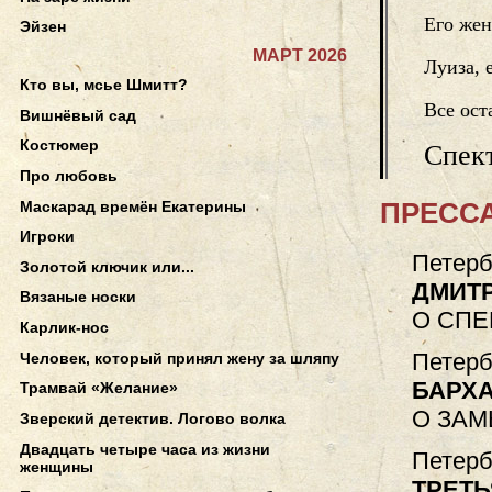
Его жен
Эйзен
МАРТ 2026
Луиза, 
Кто вы, мсье Шмитт?
Все ост
Вишнёвый сад
Костюмер
Спект
Про любовь
ПРЕССА
Маскарад времён Екатерины
Игроки
Петерб
Золотой ключик или...
ДМИТ
Вязаные носки
О СПЕ
Карлик-нос
Петерб
Человек, который принял жену за шляпу
БАРХ
Трамвай «Желание»
О ЗАМ
Зверский детектив. Логово волка
Двадцать четыре часа из жизни
Петерб
женщины
ТРЕТЬ