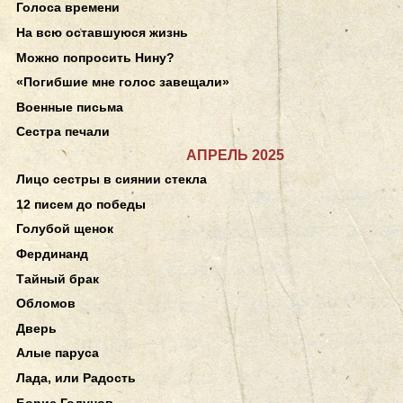
Голоса времени
На всю оставшуюся жизнь
Можно попросить Нину?
«Погибшие мне голос завещали»
Военные письма
Сестра печали
АПРЕЛЬ 2025
Лицо сестры в сиянии стекла
12 писем до победы
Голубой щенок
Фердинанд
Тайный брак
Обломов
Дверь
Алые паруса
Лада, или Радость
Борис Годунов