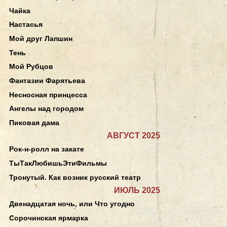
Чайка
Настасья
Мой друг Лапшин
Тень
Мой Рубцов
Фантазии Фарятьева
Несносная принцесса
Ангелы над городом
Пиковая дама
АВГУСТ 2025
Рок-н-ролл на закате
ТыТакЛюбишьЭтиФильмы
Тронутый. Как возник русский театр
ИЮЛЬ 2025
Двенадцатая ночь, или Что угодно
Сорочинская ярмарка