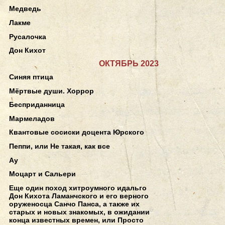
Медведь
Лакме
Русалочка
Дон Кихот
ОКТЯБРЬ 2023
Синяя птица
Мёртвые души. Хоррор
Бесприданница
Мармеладов
Квантовые сосиски доцента Юрского
Пеппи, или Не такая, как все
Ау
Моцарт и Сальери
Еще один поход хитроумного идальго
Дон Кихота Ламанчского и его верного
оруженосца Санчо Панса, а также их
старых и новых знакомых, в ожидании
конца известных времен, или Просто