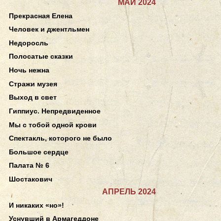
МАЙ 2024
Прекрасная Елена
Человек и джентльмен
Недоросль
Полосатые сказки
Ночь нежна
Стражи музея
Выход в свет
Гиппиус. Непредвиденное
Мы с тобой одной крови
Спектакль, которого не было
Большое сердце
Палата № 6
Шостакович
АПРЕЛЬ 2024
И никаких «но»!
Уснувший в Армагеддоне