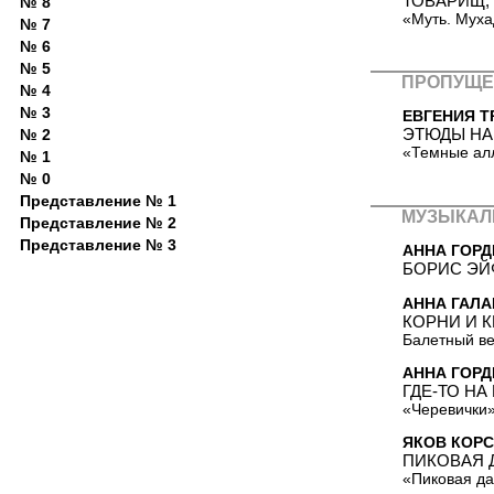
ТОВАРИЩ,
№ 8
«Муть. Муха
№ 7
№ 6
№ 5
ПРОПУЩЕ
№ 4
№ 3
ЕВГЕНИЯ Т
ЭТЮДЫ НА
№ 2
«Темные ал
№ 1
№ 0
Представление № 1
МУЗЫКАЛ
Представление № 2
Представление № 3
АННА ГОРД
БОРИС ЭЙ
АННА ГАЛ
КОРНИ И 
Балетный ве
АННА ГОРД
ГДЕ-ТО НА
«Черевички»
ЯКОВ КОР
ПИКОВАЯ 
«Пиковая да