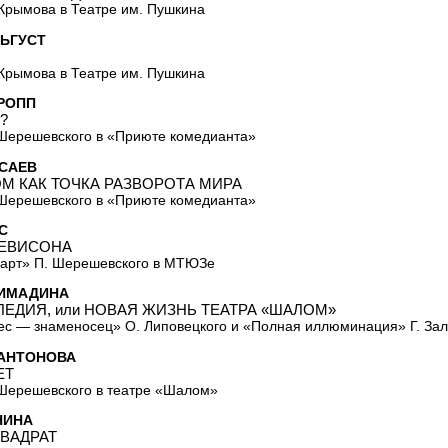
 Крымова в Театре им. Пушкина
ЬГУСТ
 Крымова в Театре им. Пушкина
РОПП
?
Шерешевского в «Приюте комедианта»
САЕВ
М КАК ТОЧКА РАЗВОРОТА МИРА
Шерешевского в «Приюте комедианта»
С
ЕВИСОНА
арт» П. Шерешевского в МТЮЗе
ИМАДИНА
ЛЕДИЯ, или НОВАЯ ЖИЗНЬ ТЕАТРА «ШАЛОМ»
с — знаменосец» О. Липовецкого и «Полная иллюминация» Г. За
 АНТОНОВА
ЕТ
Шерешевского в театре «Шалом»
НИНА
ВАДРАТ