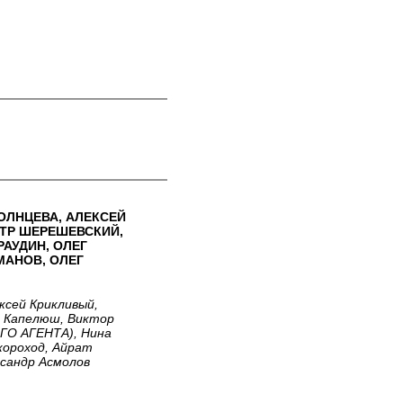
ОЛНЦЕВА, АЛЕКСЕЙ
ЁТР ШЕРЕШЕВСКИЙ,
АУДИН, ОЛЕГ
МАНОВ, ОЛЕГ
ксей Крикливый,
ь Капелюш, Виктор
О АГЕНТА), Нина
короход, Айрат
ксандр Асмолов