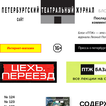
БЛ
После
коммен
Блог «ПТЖ» — это 
журнала Леонид Поп
Пресса о петербург
Интернет-магазин
№ 124
№ 123
СОДЕР