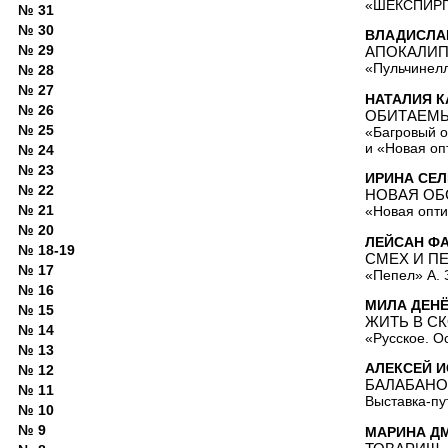
«ШЕКСПИРГА
№ 31
№ 30
ВЛАДИСЛА
№ 29
АПОКАЛИП
«Пульчинелл
№ 28
№ 27
НАТАЛИЯ 
№ 26
ОБИТАЕМЫ
№ 25
«Багровый о
и «Новая оп
№ 24
№ 23
ИРИНА СЕЛ
№ 22
НОВАЯ ОБ
№ 21
«Новая опти
№ 20
ЛЕЙСАН Ф
№ 18-19
СМЕХ И П
№ 17
«Пепел» А. 
№ 16
МИЛА ДЕН
№ 15
ЖИТЬ В С
№ 14
«Русское. О
№ 13
АЛЕКСЕЙ И
№ 12
БАЛАБАНО
№ 11
Выставка-пу
№ 10
№ 9
МАРИНА Д