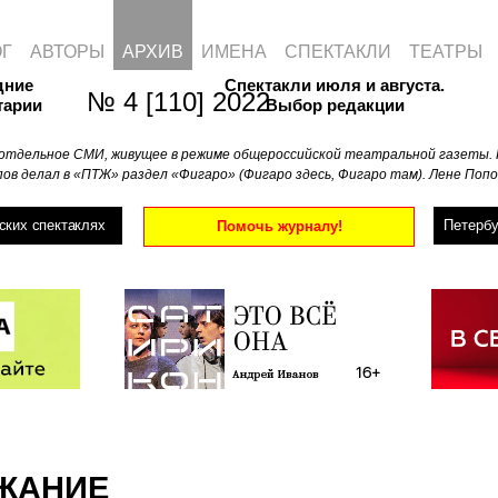
ОГ
АВТОРЫ
АРХИВ
ИМЕНА
СПЕКТАКЛИ
ТЕАТРЫ
дние
Спектакли июля и августа.
№ 4 [110] 2022
тарии
Выбор редакции
отдельное СМИ, живущее в режиме общероссийской театральной газеты. 
ов делал в «ПТЖ» раздел «Фигаро» (Фигаро здесь, Фигаро там). Лене Попо
ских спектаклях
Петербу
Помочь журналу!
ЖАНИЕ