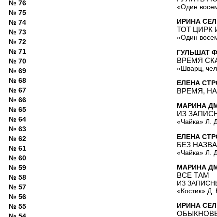
№ 76
«Один восем
№ 75
ИРИНА СЕЛ
№ 74
ТОТ ЦИРК И
№ 73
«Один восем
№ 72
№ 71
ГУЛЬШАТ 
ВРЕМЯ СКА
№ 70
«Шварц, чел
№ 69
№ 68
ЕЛЕНА СТР
№ 67
ВРЕМЯ, Н
№ 66
МАРИНА Д
№ 65
ИЗ ЗАПИС
№ 64
«Чайка» Л. 
№ 63
ЕЛЕНА СТР
№ 62
БЕЗ НАЗВ
№ 61
«Чайка» Л. 
№ 60
МАРИНА Д
№ 59
ВСЕ ТАМ
№ 58
ИЗ ЗАПИСН
№ 57
«Костик» Д.
№ 56
ИРИНА СЕЛ
№ 55
ОБЫКНОВЕ
№ 54