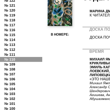
№ 122
№ 121
№ 120
МАРИНА Д
К ЧИТАТЕ
№ 119
№ 118
№ 117
ДОСКА П
№ 116
В НОМЕРЕ:
№ 115
ДОСКА ПО
№ 114
№ 113
№ 112
ВРЕМЯ
№ 111
МИХАИЛ ЯМ
№ 110
КРИКЛИВЫЙ
№ 109
ЭМИЛЬ КАП
№ 108
ЛОЕВСКИЙ,
№ 107
ЛИПОВЕЦКИ
«ЭТО НАШЕ
№ 106
Михаил Ямпо
№ 105
Александр С
№ 104
Шендерови
№ 103
Агишева, Ан
Абушахмано
№ 102
№ 101
№ 100