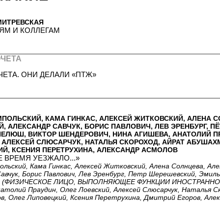
МИТРЕВСКАЯ
ЛЯМ И КОЛЛЕГАМ
ОЧЕТА
ЧЕТА. ОНИ ДЕЛАЛИ «ПТЖ»
ПОЛЬСКИЙ, КАМА ГИНКАС, АЛЕКСЕЙ ЖИТКОВСКИЙ, АЛЕНА С
, АЛЕКСАНДР САВЧУК, БОРИС ПАВЛОВИЧ, ЛЕВ ЭРЕНБУРГ, П
ЕЛЮШ, ВИКТОР ШЕНДЕРОВИЧ, НИНА АГИШЕВА, АНАТОЛИЙ ПР
 АЛЕКСЕЙ СЛЮСАРЧУК, НАТАЛЬЯ СКОРОХОД, АЙРАТ АБУШАХ
Й, КСЕНИЯ ПЕРЕТРУХИНА, АЛЕКСАНДР АСМОЛОВ
 ВРЕМЯ УЕЗЖАЛО...»
льский, Кама Гинкас, Алексей Житковский, Алена Солнцева, Але
авчук, Борис Павлович, Лев Эренбург, Петр Шерешевский, Эмил
ч (ФИЗИЧЕСКОЕ ЛИЦО, ВЫПОЛНЯЮЩЕЕ ФУНКЦИИ ИНОСТРАННОГ
атолий Праудин, Олег Лоевский, Алексей Слюсарчук, Наталья С
в, Олег Липовецкий, Ксения Перетрухина, Дмитрий Егоров, Але