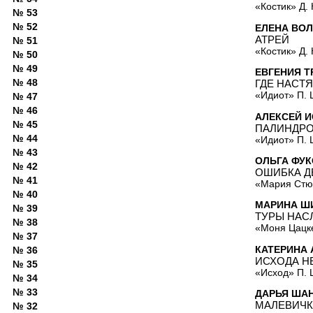
«Костик» Д.
№ 53
№ 52
ЕЛЕНА ВОЛ
АТРЕЙ
№ 51
«Костик» Д.
№ 50
№ 49
ЕВГЕНИЯ Т
№ 48
ГДЕ НАСТЯ
«Идиот» П. 
№ 47
№ 46
АЛЕКСЕЙ И
№ 45
ПАЛИНДРО
№ 44
«Идиот» П. 
№ 43
ОЛЬГА ФУК
№ 42
ОШИБКА Д
№ 41
«Мария Стю
№ 40
МАРИНА Ш
№ 39
ТУРЫ НАС
№ 38
«Моня Цацке
№ 37
КАТЕРИНА
№ 36
ИСХОДА Н
№ 35
«Исход» П. 
№ 34
№ 33
ДАРЬЯ ША
МАЛЕВИЧК
№ 32