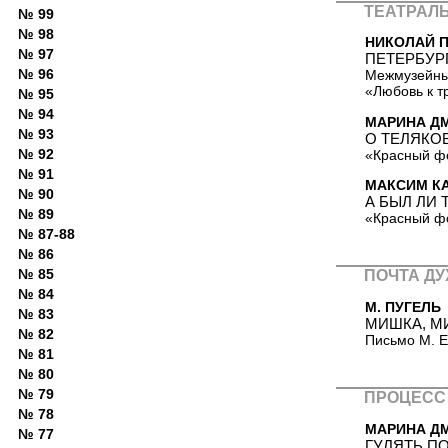
ТЕАТРАЛ
№ 99
№ 98
НИКОЛАЙ 
№ 97
ПЕТЕРБУР
№ 96
Межмузейны
«Любовь к т
№ 95
№ 94
МАРИНА ДМ
№ 93
О ТЕЛЯКО
№ 92
«Красный фо
№ 91
МАКСИМ К
№ 90
А БЫЛ ЛИ
№ 89
«Красный фо
№ 87-88
№ 86
№ 85
ПОЧТА Д
№ 84
М. ПУГЕЛЬ
№ 83
МИШКА, МИ
№ 82
Письмо М. Е
№ 81
№ 80
№ 79
ПРОЦЕСС
№ 78
МАРИНА Д
№ 77
ГУЛЯТЬ ПО