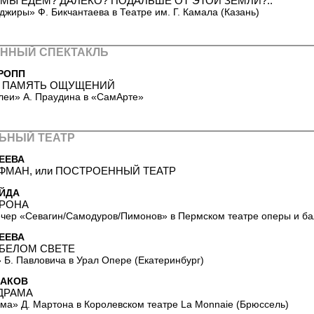
 МЫ ЕДЕМ? ДАЛЁКО? ПОДАЛЬШЕ ОТ ЭТОЙ ЗЕМЛИ?..
джиры» Ф. Бикчантаева в Театре им. Г. Камала (Казань)
ННЫЙ СПЕКТАКЛЬ
РОПП
 ПАМЯТЬ ОЩУЩЕНИЙ
леи» А. Праудина в «СамАрте»
ЬНЫЙ ТЕАТР
ЕЕВА
ФМАН, или ПОСТРОЕННЫЙ ТЕАТР
АЙДА
КРОНА
чер «Севагин/Самодуров/Пимонов» в Пермском театре оперы и ба
ЕЕВА
 БЕЛОМ СВЕТЕ
 Б. Павловича в Урал Опере (Екатеринбург)
САКОВ
ДРАМА
ма» Д. Мартона в Королевском театре La Monnaie (Брюссель)