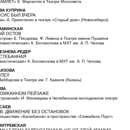
МЛЕТ» Е. Марчелли в Театре Моссовета
ВА КУПРИНА
СИС БЫЛ ВЧЕРА
а» А. Прикотенко в театре «Старый дом» (Новосибирск)
КАМИНСКАЯ
Й ОСТОВ
стров» Е. Писарева, Ф. Левина в Театре имени Пушкина
тимистическая» К. Богомолова в МХТ им. А. П. Чехова
ЕЗНЕВА-РЕДЕР
СТЕБАННАЯ
мистическая» К. Богомолова в МХТ им. А. П. Чехова
АИЗОВА
ЕПЕЛ
Заббарова в Театре им. Г. Камала (Казань)
ЁВА
КОМКАННОМ ПЕЙЗАЖЕ
стровский» И. Миневцева в Челябинском молодежном театре
САЕВ
В. ДВИЖЕНИЕ БЕЗ ОСТАНОВОК
тешествие «Балабанов» в пространстве «Севкабель Порт»
МИТРЕВСКАЯ