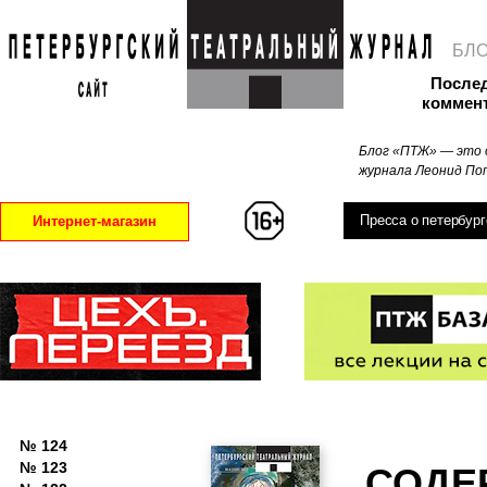
БЛ
После
коммен
Блог «ПТЖ» — это 
журнала Леонид Поп
Пресса о петербург
Интернет-магазин
№ 124
№ 123
СОДЕ