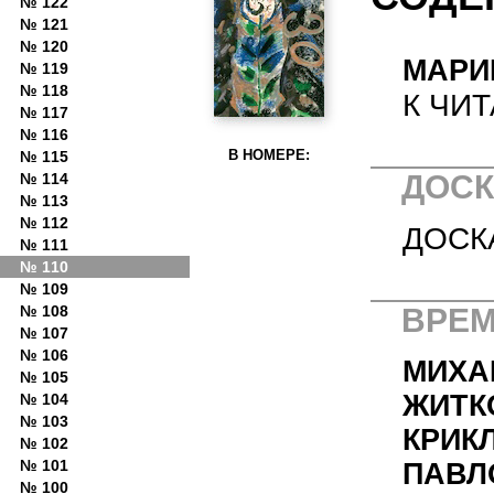
№ 122
№ 121
№ 120
МАРИ
№ 119
№ 118
К ЧИ
№ 117
№ 116
В НОМЕРЕ:
№ 115
ДОСК
№ 114
№ 113
№ 112
ДОСК
№ 111
№ 110
№ 109
№ 108
ВРЕ
№ 107
№ 106
МИХА
№ 105
ЖИТК
№ 104
№ 103
КРИК
№ 102
№ 101
ПАВЛ
№ 100