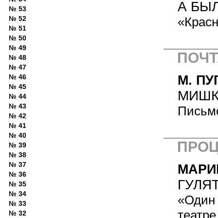
А БЫ
№ 53
№ 52
«Красн
№ 51
№ 50
№ 49
ПОЧТ
№ 48
№ 47
№ 46
М. ПУ
№ 45
МИШКА
№ 44
№ 43
Письмо
№ 42
№ 41
№ 40
ПРО
№ 39
№ 38
№ 37
МАРИ
№ 36
ГУЛЯТ
№ 35
№ 34
«Один 
№ 33
театре
№ 32