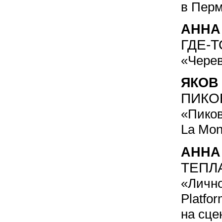
в Перм
АННА
ГДЕ-
«Черев
ЯКОВ
ПИКО
«Пиков
La Mon
АННА
ТЕПЛ
«Лично
Platfo
на сце