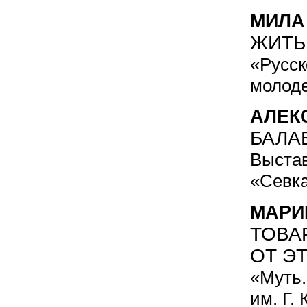
МИЛА
ЖИТЬ
«Русск
молод
АЛЕК
БАЛА
Выстав
«Севк
МАРИ
ТОВА
ОТ ЭТ
«Муть.
им. Г.