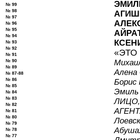
ЭМИЛ
№ 99
№ 98
АГИШ
№ 97
АЛЕК
№ 96
№ 95
АЙРА
№ 94
КСЕН
№ 93
№ 92
«ЭТО
№ 91
Михаил
№ 90
№ 89
Алена 
№ 87-88
№ 86
Борис 
№ 85
Эмиль
№ 84
№ 83
ЛИЦО
№ 82
АГЕНТА
№ 81
№ 80
Лоевск
№ 79
Абушах
№ 78
№ 77
Дмитр