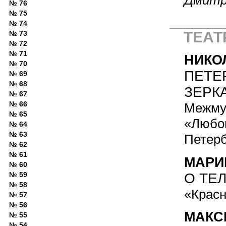
№ 76
№ 75
№ 74
ТЕАТ
№ 73
№ 72
№ 71
НИКО
№ 70
ПЕТЕ
№ 69
№ 68
ЗЕРК
№ 67
№ 66
Межму
№ 65
«Любов
№ 64
№ 63
Петерб
№ 62
№ 61
МАРИ
№ 60
О ТЕ
№ 59
№ 58
«Красн
№ 57
№ 56
МАКС
№ 55
№ 54