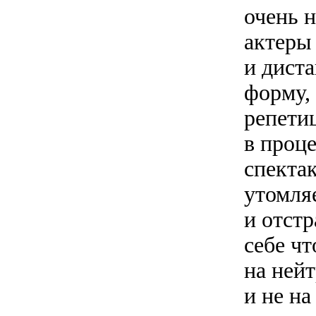
очень н
актеры
и дист
форму, 
репети
в проце
спекта
утомля
и отст
себе чт
на ней
и не н