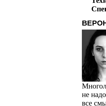
Тех
Спе
ВЕРО
Многол
не надо
все см