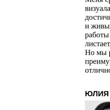
визуал
достич
и живы
работы
листает
Но мы р
преиму
отличн
ЮЛИЯ