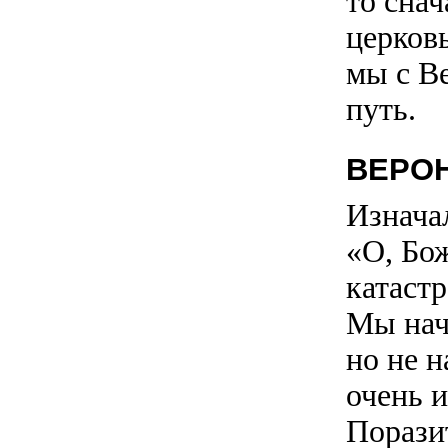
то снач
церковь
мы с В
путь.
ВЕРО
Изнача
«О, Бож
катастр
Мы нач
но не 
очень 
Поразит