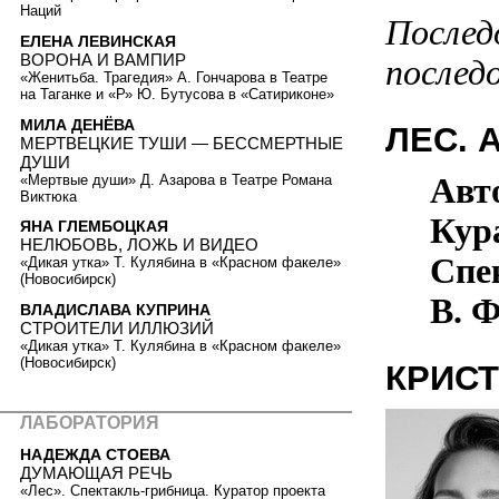
Наций
Послед
ЕЛЕНА ЛЕВИНСКАЯ
ВОРОНА И ВАМПИР
послед
«Женитьба. Трагедия» А. Гончарова в Театре
на Таганке и «Р» Ю. Бутусова в «Сатириконе»
МИЛА ДЕНЁВА
ЛЕС. 
МЕРТВЕЦКИЕ ТУШИ — БЕССМЕРТНЫЕ
ДУШИ
Авт
«Мертвые души» Д. Азарова в Театре Романа
Виктюка
Кур
ЯНА ГЛЕМБОЦКАЯ
НЕЛЮБОВЬ, ЛОЖЬ И ВИДЕО
Спек
«Дикая утка» Т. Кулябина в «Красном факеле»
(Новосибирск)
В. 
ВЛАДИСЛАВА КУПРИНА
СТРОИТЕЛИ ИЛЛЮЗИЙ
«Дикая утка» Т. Кулябина в «Красном факеле»
(Новосибирск)
КРИСТ
ЛАБОРАТОРИЯ
НАДЕЖДА СТОЕВА
ДУМАЮЩАЯ РЕЧЬ
«Лес». Спектакль-грибница. Куратор проекта