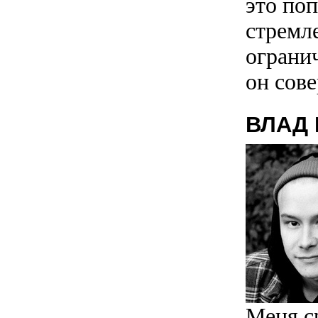
это поп
стремл
ограни
он сове
ВЛАД
Меня с