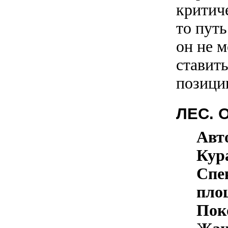
критич
то путь
он не м
ставить
позицию
ЛЕС.
Авт
Кур
Спе
пло
Пок