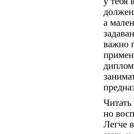
у тебя 
должен
а мале
задава
важно п
примени
диплом
занима
предна
Читать
но восп
Легче в