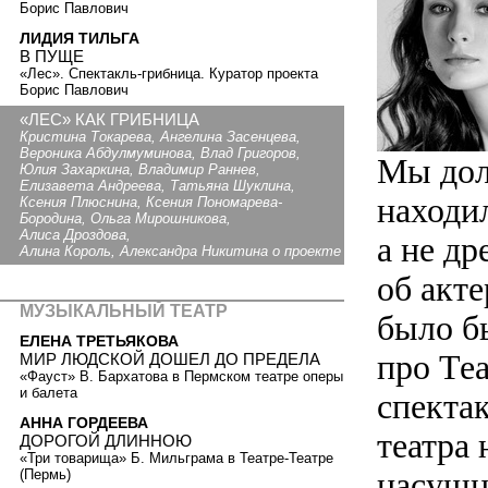
Борис Павлович
ЛИДИЯ ТИЛЬГА
В ПУЩЕ
«Лес». Спектакль-грибница. Куратор проекта
Борис Павлович
«ЛЕС» КАК ГРИБНИЦА
Кристина Токарева, Ангелина Засенцева,
Вероника Абдулмуминова, Влад Григоров,
Мы долг
Юлия Захаркина, Владимир Раннев,
Елизавета Андреева, Татьяна Шуклина,
находил
Ксения Плюснина, Ксения Пономарева-
Бородина, Ольга Мирошникова,
Алиса Дроздова,
а не др
Алина Король, Александра Никитина о проекте
об акт
МУЗЫКАЛЬНЫЙ ТЕАТР
было бы
ЕЛЕНА ТРЕТЬЯКОВА
про Те
МИР ЛЮДСКОЙ ДОШЕЛ ДО ПРЕДЕЛА
«Фауст» В. Бархатова в Пермском театре оперы
и балета
спекта
АННА ГОРДЕЕВА
театра 
ДОРОГОЙ ДЛИННОЮ
«Три товарища» Б. Мильграма в Театре-Театре
насущна
(Пермь)