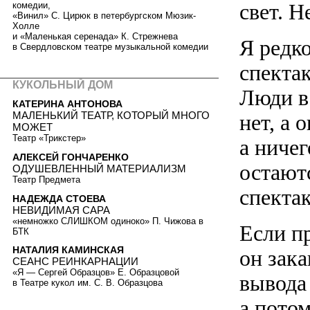
свет. Н
комедии,
«Винил» С. Цирюк в петербургском Мюзик-
Холле
и «Маленькая серенада» К. Стрежнева
Я редк
в Свердловском театре музыкальной комедии
спектак
КУКОЛЬНЫЙ ДОМ
Люди в
КАТЕРИНА АНТОНОВА
МАЛЕНЬКИЙ ТЕАТР, КОТОРЫЙ МНОГО
нет, а 
МОЖЕТ
Театр «Трикстер»
а ничег
АЛЕКСЕЙ ГОНЧАРЕНКО
остаютс
ОДУШЕВЛЕННЫЙ МАТЕРИАЛИЗМ
Театр Предмета
спектак
НАДЕЖДА СТОЕВА
НЕВИДИМАЯ САРА
«немножко СЛИШКОМ одиноко» П. Чижова в
Если пр
БТК
НАТАЛИЯ КАМИНСКАЯ
он зака
СЕАНС РЕИНКАРНАЦИИ
«Я — Сергей Образцов» Е. Образцовой
вывода 
в Театре кукол им. С. В. Образцова
а потом