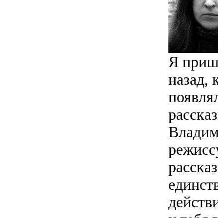
Я приш
назад, 
появля
расска
Владим
режисс
рассказ
единств
действ