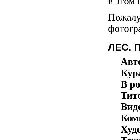
в этом 
Пожалу
фотогр
ЛЕС. 
Авт
Кур
В р
Тит
Вид
Ком
Худ