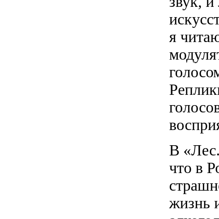
звук, 
искусс
я читаю
модуля
голосом
Реплик
голосо
восприя
В «Лес
что в Р
страшн
жизнь и