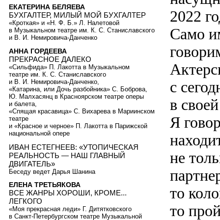
ЕКАТЕРИНА БЕЛЯЕВА
2022 го
БУХГАЛТЕР, МИЛЫЙ МОЙ БУХГАЛТЕР
«Кроткая» и «Н. Ф. Б.» Л. Налетовой
Само и
в Музыкальном театре им. К. С. Станиславского
и В. И. Немировича-Данченко
говорим
АННА ГОРДЕЕВА
ПРЕКРАСНОЕ ДАЛЕКО
Актерс
«Сильфида» П. Лакотта в Музыкальном
театре им. К. С. Станиславского
с сего
и В. И. Немировича-Данченко,
«Катарина, или Дочь разбойника» С. Боброва,
Ю. Малхасянц в Красноярском театре оперы
в своей
и балета,
«Спящая красавица» С. Вихарева в Мариинском
Я гово
театре
и «Красное и черное» П. Лакотта в Парижской
национальной опере
находит
ИВАН ЕСТЕГНЕЕВ: «УТОПИЧЕСКАЯ
не толь
РЕАЛЬНОСТЬ — НАШ ГЛАВНЫЙ
ДВИГАТЕЛЬ»
партнер
Беседу ведет Дарья Шанина
ЕЛЕНА ТРЕТЬЯКОВА
то коло
ВСЕ ЖАНРЫ ХОРОШИ, КРОМЕ...
ЛЕГКОГО
то прой
«Моя прекрасная леди» Г. Дитятковского
в Санкт-Петербургском театре Музыкальной