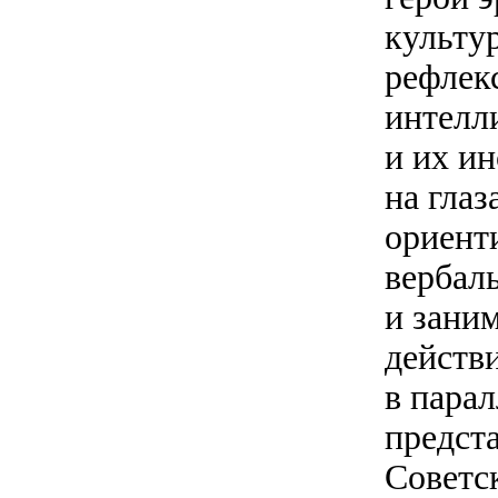
культур
рефлек
интелли
и их и
на глаз
ориенти
вербал
и зани
действ
в пара
предста
Советс