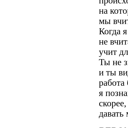
происхо
на кото
мы вчит
Когда я
не вчи
учит д
Ты не 
и ты в
работа 
я позн
скорее,
давать 