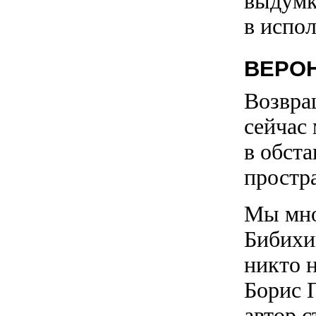
выдумки
в испол
ВЕРО
Возвращ
сейчас
в обст
простр
Мы мно
Бибихин
никто н
Борис 
автор 