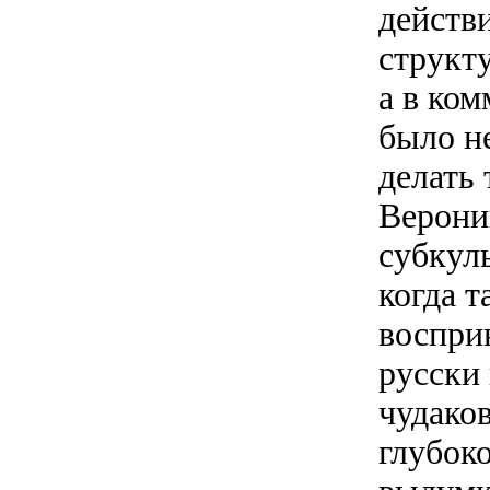
действи
структу
а в ком
было н
делать 
Вероник
субкул
когда т
воспри
русски 
чудаков
глубок