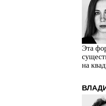
Эта фо
сущест
на ква
ВЛАД