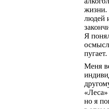
алкого
жизни.
людей 
законч
Я понял
осмысл
пугает.
Меня в
индиви
другому
«Леса» 
но я по