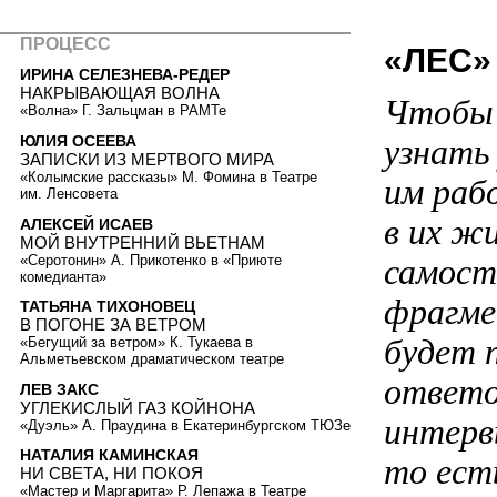
ПРОЦЕСС
«ЛЕС»
ИРИНА СЕЛЕЗНЕВА-РЕДЕР
НАКРЫВАЮЩАЯ ВОЛНА
Чтобы 
«Волна» Г. Зальцман в РАМТе
ЮЛИЯ ОСЕЕВА
узнать
ЗАПИСКИ ИЗ МЕРТВОГО МИРА
«Колымские рассказы» М. Фомина в Театре
им раб
им. Ленсовета
в их ж
АЛЕКСЕЙ ИСАЕВ
МОЙ ВНУТРЕННИЙ ВЬЕТНАМ
«Серотонин» А. Прикотенко в «Приюте
самост
комедианта»
фрагме
ТАТЬЯНА ТИХОНОВЕЦ
В ПОГОНЕ ЗА ВЕТРОМ
будет 
«Бегущий за ветром» К. Тукаева в
Альметьевском драматическом театре
ответо
ЛЕВ ЗАКС
УГЛЕКИСЛЫЙ ГАЗ КОЙНОНА
интервь
«Дуэль» А. Праудина в Екатеринбургском ТЮЗе
НАТАЛИЯ КАМИНСКАЯ
то ест
НИ СВЕТА, НИ ПОКОЯ
«Мастер и Маргарита» Р. Лепажа в Театре