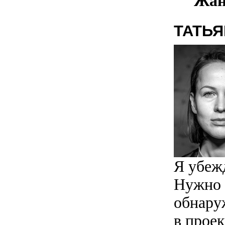
Жан
ТАТЬ
Я убежд
Нужно 
обнару
в проек