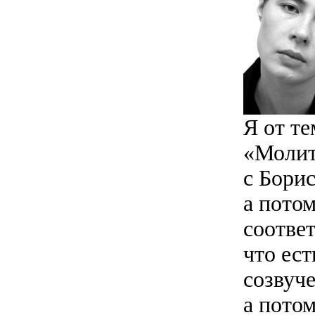
Я от т
«Молит
с Бори
а потом
соответ
что ест
созвуч
а потом