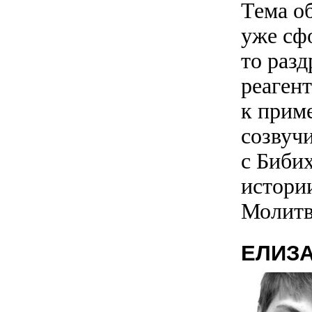
Тема об
уже сфо
то разд
реагент
к прим
созвучи
с Биби
истории
Молитв
ЕЛИЗ