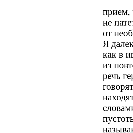
прием,
не пате
от нео
Я далек
как в и
из повт
речь ге
говорят
находя
словам
пустот
называ