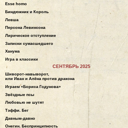
Esse homo
Биндюжник и Король
Левша
Персона Левинсона
Лирическое отступление
Записки сумасшедшего
Ханума
Игра в классики
СЕНТЯБРЬ 2025
Шиворот-навыворот,
или Иван и Алёна против дракона
Играем «Бориса Годунова»
Звёздные псы
Любовью не шутят
Тэффи. Бег
Давным-давно
Онегин. Беспринципность