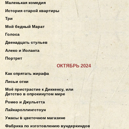
Маленькая комедия
История старой квартиры
Три
Мой бедный Марат
Голоса
Двенадцать стульев
Алеко и Иоланта
Портрет
ОКТЯБРЬ 2024
Как спрятать жирафа
Лисьи огни
Моё пристрастие к Диккенсу, или
Детство в опрокинутом мире
Ромео и Джульетта
Лайкароллингстоун
Ужасы в цветочном магазине
Фабрика по изготовлению вундеркиндов