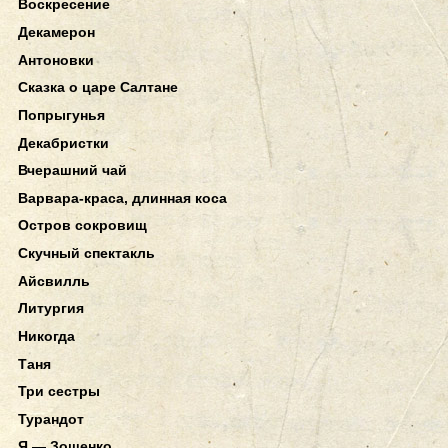
Воскресение
Декамерон
Антоновки
Сказка о царе Салтане
Попрыгунья
Декабристки
Вчерашний чай
Варвара-краса, длинная коса
Остров сокровищ
Скучный спектакль
Айсвилль
Литургия
Никогда
Таня
Три сестры
Турандот
Я — Зощенко