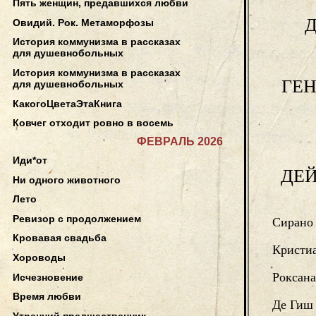
Пять женщин, предавшихся любви
Д
Овидий. Рок. Метаморфозы
История коммунизма в рассказах
для душевнобольных
История коммунизма в рассказах
ГЕН
для душевнобольных
КакогоЦветаЭтаКнига
Ковчег отходит ровно в восемь
ФЕВРАЛЬ 2026
Иди*от
ДЕ
Ни одного животного
Лето
Ревизор с продолжением
Сирано 
Кровавая свадьба
Кристи
Хороводы
Роксана
Исчезновение
Время любви
Де Гиш
Утренний предшественник