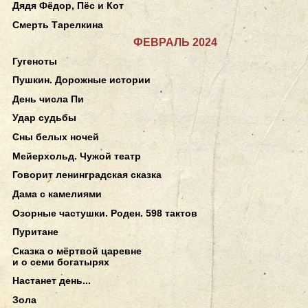
Дядя Фёдор, Пёс и Кот
Смерть Тарелкина
ФЕВРАЛЬ 2024
Гугеноты
Пушкин. Дорожные истории
День числа Пи
Удар судьбы
Сны белых ночей
Мейерхольд. Чужой театр
Говорит ленинградская сказка
Дама с камелиями
Озорные частушки. Роден. 598 тактов
Пуритане
Сказка о мёртвой царевне
и о семи богатырях
Настанет день...
Зола