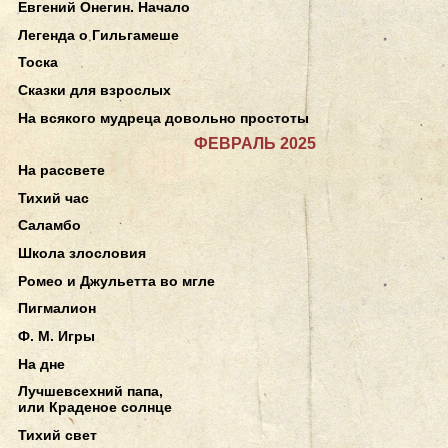
Евгений Онегин. Начало
Легенда о Гильгамеше
Тоска
Сказки для взрослых
На всякого мудреца довольно простоты
ФЕВРАЛЬ 2025
На рассвете
Тихий час
Саламбо
Школа злословия
Ромео и Джульетта во мгле
Пигмалион
Ф. М. Игры
На дне
Лучшевсехний папа,
или Краденое солнце
Тихий свет