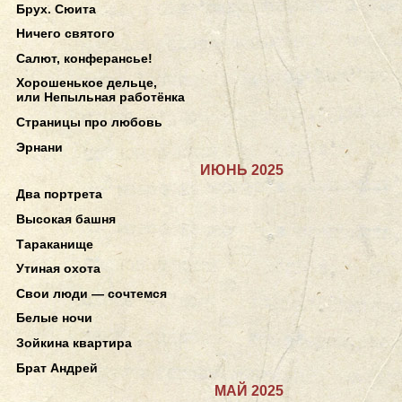
Брух. Сюита
Ничего святого
Салют, конферансье!
Хорошенькое дельце,
или Непыльная работёнка
Страницы про любовь
Эрнани
ИЮНЬ 2025
Два портрета
Высокая башня
Тараканище
Утиная охота
Свои люди — сочтемся
Белые ночи
Зойкина квартира
Брат Андрей
МАЙ 2025