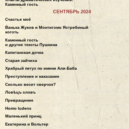
Каменный гость
СЕНТЯБРЬ 2024
Счастье моё
Ванька Жуков и Монтигомо Ястребиный
коготь
Каменный гость
и другие тексты Пушкина
Капитанская дочка
Старая зайчиха
Храбрый петух по имени Али-Баба
Преступление и наказание
Сколько весит сверчок?
Ловѣцъ словъ
Превращение
Homo ludens
Маленький принц
Екатерина и Вольтер