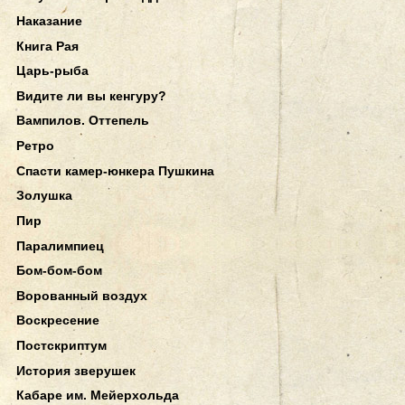
Наказание
Книга Рая
Царь-рыба
Видите ли вы кенгуру?
Вампилов. Оттепель
Ретро
Спасти камер-юнкера Пушкина
Золушка
Пир
Паралимпиец
Бом-бом-бом
Ворованный воздух
Воскресение
Постскриптум
История зверушек
Кабаре им. Мейерхольда