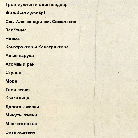
Трое мужчин и один шедевр
Жил-был суфлёр!
Сны Александринки. Сожаление
Залётные
Норма
Конструкторы Констриктора
Алые паруса
Атомный рай
Стулья
Море
Твоя песня
Красавица
Дорога к жизни
Минуты жизни
Многоголосье
Возвращение