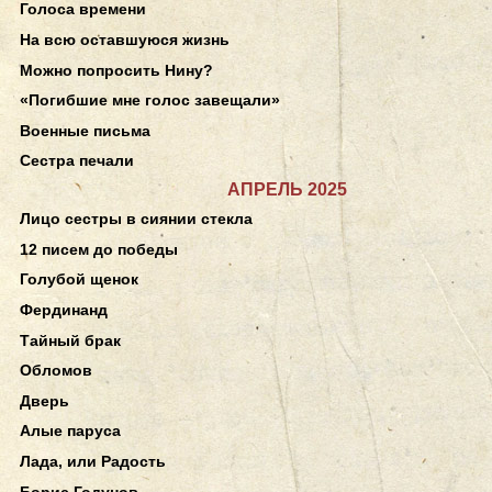
Голоса времени
На всю оставшуюся жизнь
Можно попросить Нину?
«Погибшие мне голос завещали»
Военные письма
Сестра печали
АПРЕЛЬ 2025
Лицо сестры в сиянии стекла
12 писем до победы
Голубой щенок
Фердинанд
Тайный брак
Обломов
Дверь
Алые паруса
Лада, или Радость
Борис Годунов