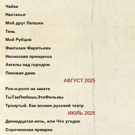
Чайка
Настасья
Мой друг Лапшин
Тень
Мой Рубцов
Фантазии Фарятьева
Несносная принцесса
Ангелы над городом
Пиковая дама
АВГУСТ 2025
Рок-н-ролл на закате
ТыТакЛюбишьЭтиФильмы
Тронутый. Как возник русский театр
ИЮЛЬ 2025
Двенадцатая ночь, или Что угодно
Сорочинская ярмарка