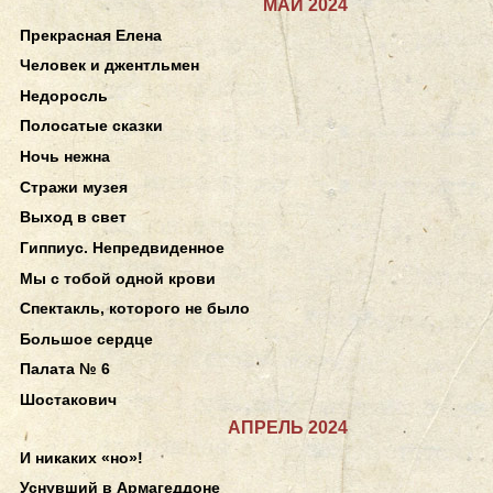
МАЙ 2024
Прекрасная Елена
Человек и джентльмен
Недоросль
Полосатые сказки
Ночь нежна
Стражи музея
Выход в свет
Гиппиус. Непредвиденное
Мы с тобой одной крови
Спектакль, которого не было
Большое сердце
Палата № 6
Шостакович
АПРЕЛЬ 2024
И никаких «но»!
Уснувший в Армагеддоне