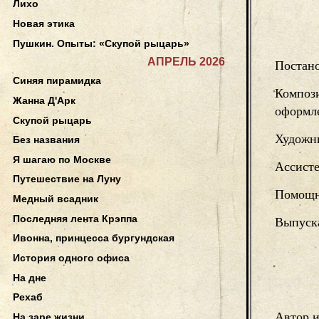
Лихо
Новая этика
Пушкин. Опыты: «Скупой рыцарь»
АПРЕЛЬ 2026
Постано
Синяя пирамидка
Компози
Жанна Д'Арк
оформле
Скупой рыцарь
Художн
Без названия
Я шагаю по Москве
Ассисте
Путешествие на Луну
Помощн
Медный всадник
Последняя лента Крэппа
Выпуск
Ивонна, принцесса бургундская
История одного офиса
На дне
Рехаб
Автор и
На заре жизни