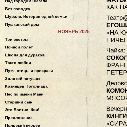
Над городом Шагала
КАК Н
Без поводка
Театр@
Шурале. История одной семьи
ЕГОШ
Пушкинский дом
«НА К
НОЯБРЬ 2025
НИЧЕГ
Три сестры
Ночной полёт
Чайка: 
Школа для дураков
СОКО
Танго любви
ФРАНЦ
Путч, птицы и призраки
ПЕТЕР
Золотой петушок
Делово
Козинцев. Гоголиада
КОМОК
Пёс по имени Мани
МЯСОР
Старший сын
Вечерн
Это Бритни, бич!
КИНГ
Предложение
«СИРА
Польский курьер