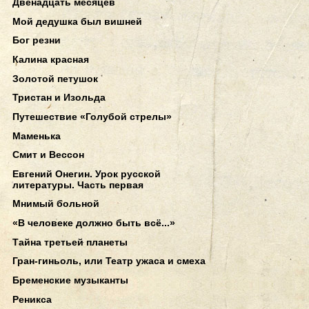
Двенадцать месяцев
Мой дедушка был вишней
Бог резни
Калина красная
Золотой петушок
Тристан и Изольда
Путешествие «Голубой стрелы»
Маменька
Смит и Вессон
Евгений Онегин. Урок русской
литературы. Часть первая
Мнимый больной
«В человеке должно быть всё...»
Тайна третьей планеты
Гран-гиньоль, или Театр ужаса и смеха
Бременские музыканты
Реникса