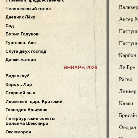
Вальве
Человеческий голос
Дневник Лёки
Актёр 
Сад
Пастуш
Борис Годунов
Пастуш
Тургенев. Ася
Слуга двух господ
Карбон
Дочки-матери
Ле Бре
ЯНВАРЬ 2026
Видеоклуб
Рагно
Король Лир
Линьер
Старший сын
Идоменей, царь Критский
Кюжи
Господин Альфонс
Брисай
Петербургские сонеты
Вильяма Шекспира
Феодал
Оксюморон