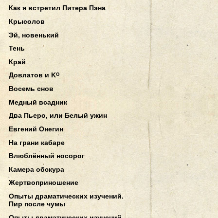
Как я встретил Питера Пэна
Крысолов
Эй, новенький
Тень
Край
Довлатов и Kᴼ
Восемь снов
Медный всадник
Два Пьеро, или Белый ужин
Евгений Онегин
На грани кабаре
Влюблённый носорог
Камера обскура
Жертвоприношение
Опыты драматических изучений.
Пир после чумы
Опыты драматических изучений.