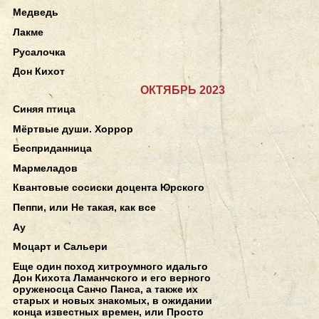
Медведь
Лакме
Русалочка
Дон Кихот
ОКТЯБРЬ 2023
Синяя птица
Мёртвые души. Хоррор
Бесприданница
Мармеладов
Квантовые сосиски доцента Юрского
Пеппи, или Не такая, как все
Ау
Моцарт и Сальери
Еще один поход хитроумного идальго
Дон Кихота Ламанчского и его верного
оруженосца Санчо Панса, а также их
старых и новых знакомых, в ожидании
конца известных времен, или Просто