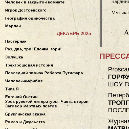
Кардин
Человек в закрытой комнате
Игрок Достоевского
Музыка
География одиночества
Марлен
А
ДЕКАБРЬ 2025
Пастернак
Раз, два, три! Ёлочка, гори!
ПРЕССА
Золушка
Трёхгрошовая история
Prosca
Последний звонок Роберта Путифара
ГОРФУ
Человек-амфибия
ШОУ 
Типа Я
Петерб
Евгений Онегин.
ТРОПП
Урок русской литературы. Часть вторая.
Заговор мёртвых поэтов
ПОСЛЕ
Бруклинская сказка
Журнал
Ромео и Джульетта
МАТВ