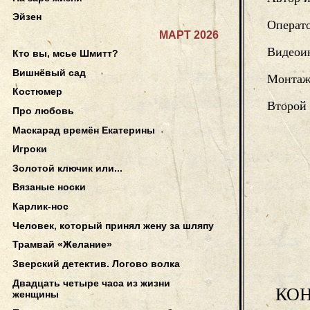
Эйзен
Операт
МАРТ 2026
Видеои
Кто вы, мсье Шмитт?
Вишнёвый сад
Монта
Костюмер
Второй
Про любовь
Маскарад времён Екатерины
Игроки
Золотой ключик или...
Вязаные носки
Карлик-нос
Человек, который принял жену за шляпу
Трамвай «Желание»
Зверский детектив. Логово волка
Двадцать четыре часа из жизни
КОН
женщины