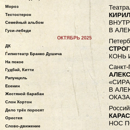
Театра
Мороз
КИРИ
Тестостерон
ВНУТР
Семейный альбом
В АЛЕ
Гуси-лебеди
ОКТЯБРЬ 2025
Петерб
ДК
СТРОГ
Гипнотеатр Бранко Душича
КОНЬ 
На покое
Санкт-
Гудбай, Китти
АЛЕКС
Рапунцель
«СИРА
Есенин
В АЛЕ
Жестяной барабан
ОКАЗ
Слон Хортон
Россий
Дело трёх поросят
КАРАС
Орестея
НОС П
Слово-движение