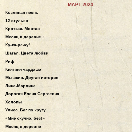
МАРТ 2024
Козлиная песнь
12 стульев
Кроткая. Монтаж
Месяц в деревне
Ку-ка-ре-ку!
Шагал. Цвета любви
Риф
Княгиня чардаша
Мышкин. Другая история
Лина-Марлина
Дорогая Елена Сергеевна
Холопы
Улисс. Бег по кругу
«Мне скучно, бес!»
Месяц в деревне