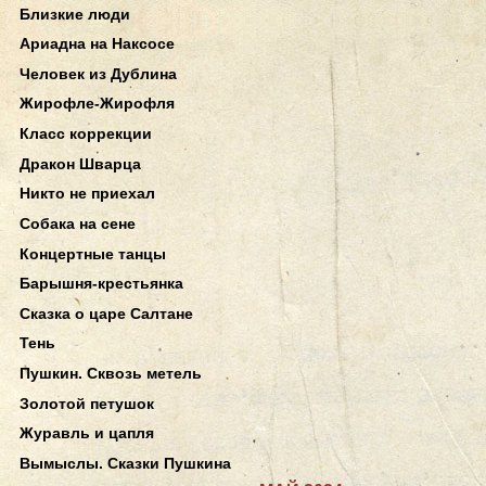
Близкие люди
Ариадна на Наксосе
Человек из Дублина
Жирофле-Жирофля
Класс коррекции
Дракон Шварца
Никто не приехал
Собака на сене
Концертные танцы
Барышня-крестьянка
Сказка о царе Салтане
Тень
Пушкин. Сквозь метель
Золотой петушок
Журавль и цапля
Вымыслы. Сказки Пушкина