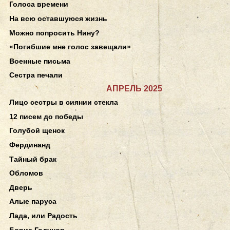
Голоса времени
На всю оставшуюся жизнь
Можно попросить Нину?
«Погибшие мне голос завещали»
Военные письма
Сестра печали
АПРЕЛЬ 2025
Лицо сестры в сиянии стекла
12 писем до победы
Голубой щенок
Фердинанд
Тайный брак
Обломов
Дверь
Алые паруса
Лада, или Радость
Борис Годунов