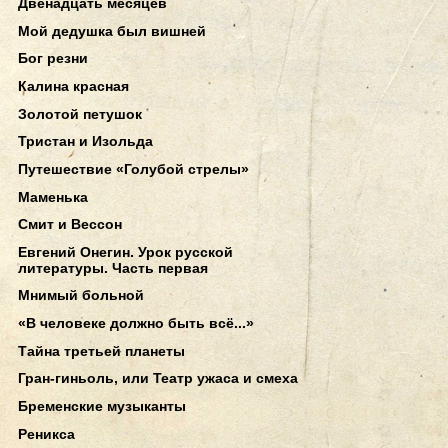
Двенадцать месяцев
Мой дедушка был вишней
Бог резни
Калина красная
Золотой петушок
Тристан и Изольда
Путешествие «Голубой стрелы»
Маменька
Смит и Вессон
Евгений Онегин. Урок русской
литературы. Часть первая
Мнимый больной
«В человеке должно быть всё...»
Тайна третьей планеты
Гран-гиньоль, или Театр ужаса и смеха
Бременские музыканты
Реникса