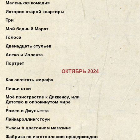
Маленькая комедия
История старой квартиры
Три
Мой бедный Марат
Голоса
Двенадцать стульев
Алеко и Иоланта
Портрет
ОКТЯБРЬ 2024
Как спрятать жирафа
Лисьи огни
Моё пристрастие к Диккенсу, или
Детство в опрокинутом мире
Ромео и Джульетта
Лайкароллингстоун
Ужасы в цветочном магазине
Фабрика по изготовлению вундеркиндов