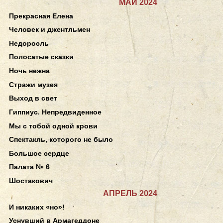
МАЙ 2024
Прекрасная Елена
Человек и джентльмен
Недоросль
Полосатые сказки
Ночь нежна
Стражи музея
Выход в свет
Гиппиус. Непредвиденное
Мы с тобой одной крови
Спектакль, которого не было
Большое сердце
Палата № 6
Шостакович
АПРЕЛЬ 2024
И никаких «но»!
Уснувший в Армагеддоне