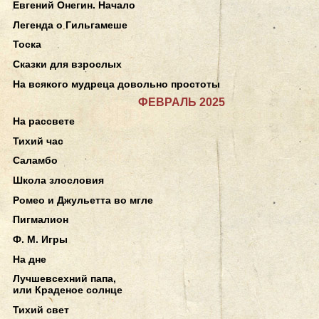
Евгений Онегин. Начало
Легенда о Гильгамеше
Тоска
Сказки для взрослых
На всякого мудреца довольно простоты
ФЕВРАЛЬ 2025
На рассвете
Тихий час
Саламбо
Школа злословия
Ромео и Джульетта во мгле
Пигмалион
Ф. М. Игры
На дне
Лучшевсехний папа,
или Краденое солнце
Тихий свет