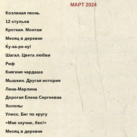
МАРТ 2024
Козлиная песнь
12 стульев
Кроткая. Монтаж
Месяц в деревне
Ку-ка-ре-ку!
Шагал. Цвета любви
Риф
Княгиня чардаша
Мышкин. Другая история
Лина-Марлина
Дорогая Елена Сергеевна
Холопы
Улисс. Бег по кругу
«Мне скучно, бес!»
Месяц в деревне