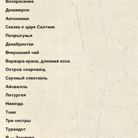
Воскресение
Декамерон
Антоновки
Сказка о царе Салтане
Попрыгунья
Декабристки
Вчерашний чай
Варвара-краса, длинная коса
Остров сокровищ
Скучный спектакль
Айсвилль
Литургия
Никогда
Таня
Три сестры
Турандот
Я — Зощенко