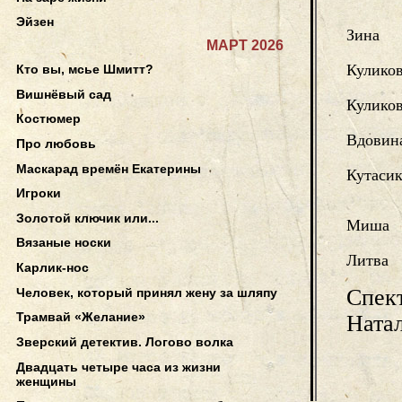
Эйзен
Зина
МАРТ 2026
Кулико
Кто вы, мсье Шмитт?
Вишнёвый сад
Куликов
Костюмер
Вдовин
Про любовь
Маскарад времён Екатерины
Кутаси
Игроки
Золотой ключик или...
Миша
Вязаные носки
Литва
Карлик-нос
Спек
Человек, который принял жену за шляпу
Трамвай «Желание»
Ната
Зверский детектив. Логово волка
Двадцать четыре часа из жизни
женщины