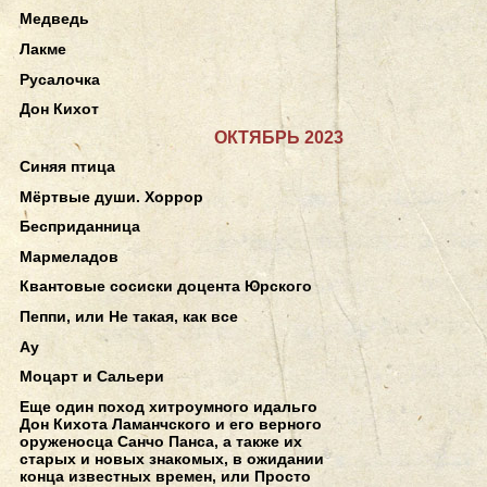
Медведь
Лакме
Русалочка
Дон Кихот
ОКТЯБРЬ 2023
Синяя птица
Мёртвые души. Хоррор
Бесприданница
Мармеладов
Квантовые сосиски доцента Юрского
Пеппи, или Не такая, как все
Ау
Моцарт и Сальери
Еще один поход хитроумного идальго
Дон Кихота Ламанчского и его верного
оруженосца Санчо Панса, а также их
старых и новых знакомых, в ожидании
конца известных времен, или Просто