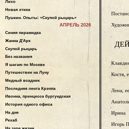
Лихо
Новая этика
Постан
Пушкин. Опыты: «Скупой рыцарь»
Художн
АПРЕЛЬ 2026
Синяя пирамидка
Жанна Д'Арк
ДЕ
Скупой рыцарь
Без названия
Клавди
Я шагаю по Москве
Путешествие на Луну
Костя, 
Медный всадник
Последняя лента Крэппа
Лена, е
Ивонна, принцесса бургундская
Анатол
История одного офиса
На дне
Ирина
Рехаб
Игорь 
На заре жизни