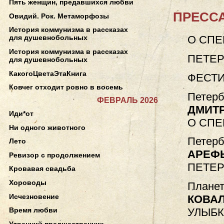
Пять женщин, предавшихся любви
ПРЕССА
Овидий. Рок. Метаморфозы
История коммунизма в рассказах
О СПЕ
для душевнобольных
История коммунизма в рассказах
ПЕТЕР
для душевнобольных
КакогоЦветаЭтаКнига
ФЕСТИ
Ковчег отходит ровно в восемь
Петерб
ФЕВРАЛЬ 2026
ДМИТ
Иди*от
О СПЕ
Ни одного животного
Петерб
Лето
АРЕФ
Ревизор с продолжением
ПЕТЕР
Кровавая свадьба
Хороводы
Планет
Исчезновение
КОВАЛ
УЛЫБК
Время любви
Утренний предшественник