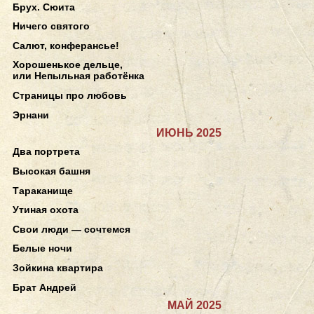
Брух. Сюита
Ничего святого
Салют, конферансье!
Хорошенькое дельце,
или Непыльная работёнка
Страницы про любовь
Эрнани
ИЮНЬ 2025
Два портрета
Высокая башня
Тараканище
Утиная охота
Свои люди — сочтемся
Белые ночи
Зойкина квартира
Брат Андрей
МАЙ 2025