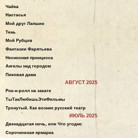
Чайка
Настасья
Мой друг Лапшин
Тень
Мой Рубцов
Фантазии Фарятьева
Несносная принцесса
Ангелы над городом
Пиковая дама
АВГУСТ 2025
Рок-н-ролл на закате
ТыТакЛюбишьЭтиФильмы
Тронутый. Как возник русский театр
ИЮЛЬ 2025
Двенадцатая ночь, или Что угодно
Сорочинская ярмарка