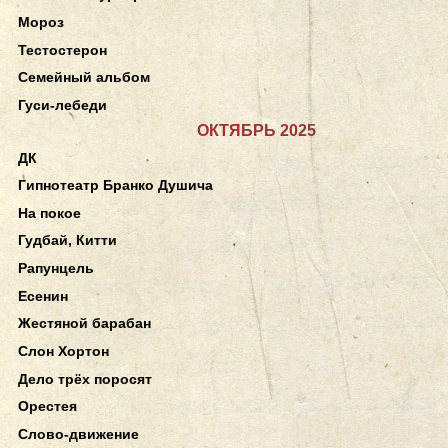
Мороз
Тестостерон
Семейный альбом
Гуси-лебеди
ОКТЯБРЬ 2025
ДК
Гипнотеатр Бранко Душича
На покое
Гудбай, Китти
Рапунцель
Есенин
Жестяной барабан
Слон Хортон
Дело трёх поросят
Орестея
Слово-движение