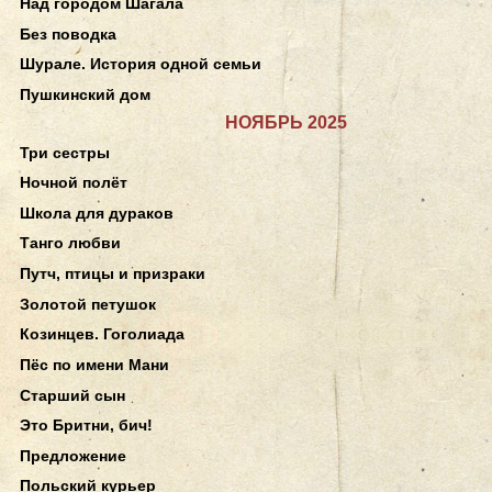
Над городом Шагала
Без поводка
Шурале. История одной семьи
Пушкинский дом
НОЯБРЬ 2025
Три сестры
Ночной полёт
Школа для дураков
Танго любви
Путч, птицы и призраки
Золотой петушок
Козинцев. Гоголиада
Пёс по имени Мани
Старший сын
Это Бритни, бич!
Предложение
Польский курьер