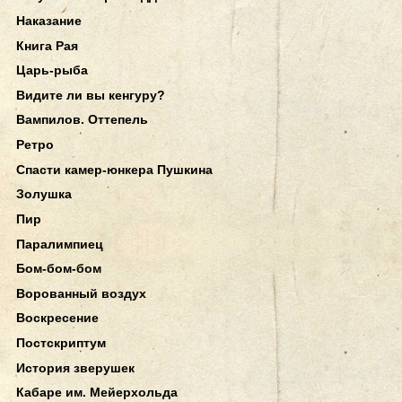
Наказание
Книга Рая
Царь-рыба
Видите ли вы кенгуру?
Вампилов. Оттепель
Ретро
Спасти камер-юнкера Пушкина
Золушка
Пир
Паралимпиец
Бом-бом-бом
Ворованный воздух
Воскресение
Постскриптум
История зверушек
Кабаре им. Мейерхольда