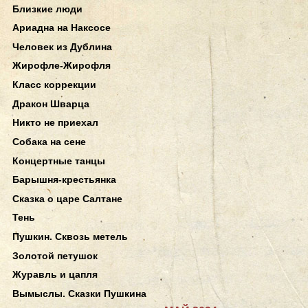
Близкие люди
Ариадна на Наксосе
Человек из Дублина
Жирофле-Жирофля
Класс коррекции
Дракон Шварца
Никто не приехал
Собака на сене
Концертные танцы
Барышня-крестьянка
Сказка о царе Салтане
Тень
Пушкин. Сквозь метель
Золотой петушок
Журавль и цапля
Вымыслы. Сказки Пушкина