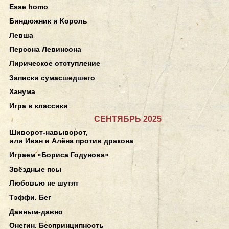
Esse homo
Биндюжник и Король
Левша
Персона Левинсона
Лирическое отступление
Записки сумасшедшего
Ханума
Игра в классики
СЕНТЯБРЬ 2025
Шиворот-навыворот,
или Иван и Алёна против дракона
Играем «Бориса Годунова»
Звёздные псы
Любовью не шутят
Тэффи. Бег
Давным-давно
Онегин. Беспринципность