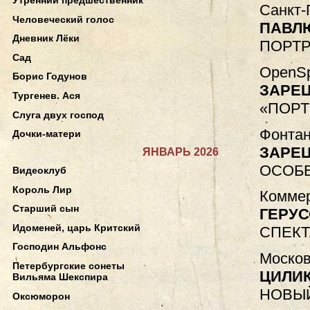
Санкт-
Человеческий голос
ПАВЛ
Дневник Лёки
ПОРТР
Сад
OpenSp
Борис Годунов
ЗАРЕ
Тургенев. Ася
«ПОРТ
Слуга двух господ
Фонтан
Дочки-матери
ЗАРЕ
ЯНВАРЬ 2026
ОСОБ
Видеоклуб
Король Лир
Коммер
Старший сын
ГЕРУС
Идоменей, царь Критский
СПЕКТ
Господин Альфонс
Москов
Петербургские сонеты
ЦИЛИ
Вильяма Шекспира
НОВЫ
Оксюморон