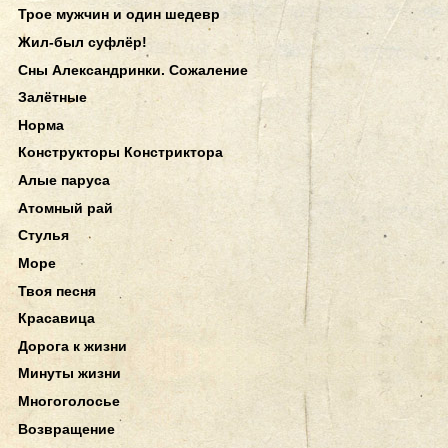
Трое мужчин и один шедевр
Жил-был суфлёр!
Сны Александринки. Сожаление
Залётные
Норма
Конструкторы Констриктора
Алые паруса
Атомный рай
Стулья
Море
Твоя песня
Красавица
Дорога к жизни
Минуты жизни
Многоголосье
Возвращение