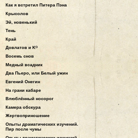
Как я встретил Питера Пэна
Крысолов
Эй, новенький
Тень
Край
Довлатов и Kᴼ
Восемь снов
Медный всадник
Два Пьеро, или Белый ужин
Евгений Онегин
На грани кабаре
Влюблённый носорог
Камера обскура
Жертвоприношение
Опыты драматических изучений.
Пир после чумы
Опыты драматических изучений.