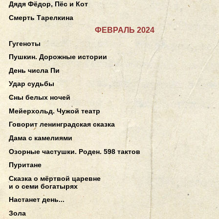
Дядя Фёдор, Пёс и Кот
Смерть Тарелкина
ФЕВРАЛЬ 2024
Гугеноты
Пушкин. Дорожные истории
День числа Пи
Удар судьбы
Сны белых ночей
Мейерхольд. Чужой театр
Говорит ленинградская сказка
Дама с камелиями
Озорные частушки. Роден. 598 тактов
Пуритане
Сказка о мёртвой царевне
и о семи богатырях
Настанет день...
Зола