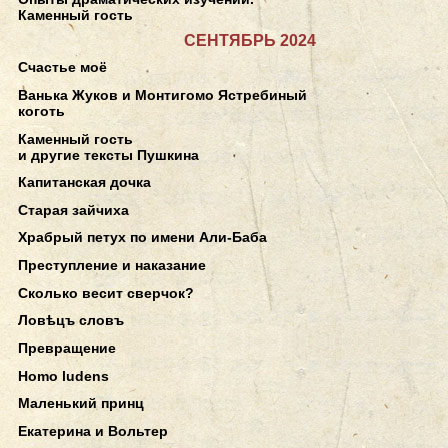
Каменный гость
СЕНТЯБРЬ 2024
Счастье моё
Ванька Жуков и Монтигомо Ястребиный
коготь
Каменный гость
и другие тексты Пушкина
Капитанская дочка
Старая зайчиха
Храбрый петух по имени Али-Баба
Преступление и наказание
Сколько весит сверчок?
Ловѣцъ словъ
Превращение
Homo ludens
Маленький принц
Екатерина и Вольтер