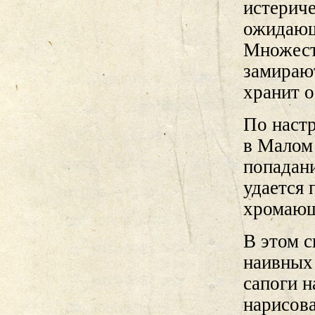
истерич
ожидающ
Множест
замирают
хранит 
По наст
в Малом
попадани
удается 
хромающ
В этом с
наивных
сапоги н
нарисова