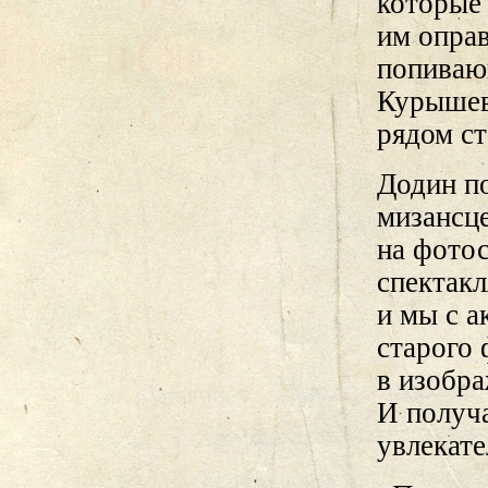
которые 
им опра
попиваю
Курышев)
рядом ст
Додин по
мизансц
на фотос
спектакл
и мы с 
старого
в изобра
И получ
увлекат