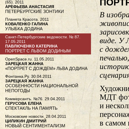
ПОРТ
(65). 2011
АРЕФЬЕВА АНАСТАСИЯ
ПЕТЕРБУРГСКИЕ ЗОНТИКИ
В изобр
Планета Красота. 2011
живописи
КОВАЛЕНКО ГАЛИНА
УЛЫБКА ДОДИНА
зарисов
Санкт-Петербургские ведомости. № 87.
виде. У
17.05.2011
ПАВЛЮЧЕНКО КАТЕРИНА
с дожде
ПОРТРЕТ С ЛЬВОМ ДОДИНЫМ
печалью,
OpenSpace.ru. 11.05.2011
ЗАРЕЦКАЯ ЖАННА
историю
«ПОРТРЕТ С ДОЖДЕМ» ЛЬВА ДОДИНА
сценари
Фонтанка.Ру. 30.04.2011
ЗАРЕЦКАЯ ЖАННА
ОСОБЕННОСТИ НАЦИОНАЛЬНОЙ
Художни
НЕПОГОДЫ
МДТ фот
Коммерсантъ. №76. 29.04.2011
ГЕРУСОВА ЕЛЕНА
и нескол
СПЕКТАКЛЬ НА ПАМЯТЬ
персонаж
Московские новости. 28.04.2011
ЦИЛИКИН ДМИТРИЙ
в самом 
НОВЫЙ СЕНТИМЕНТАЛИЗМ