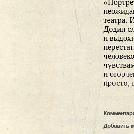
«Портре
неожидан
театра. 
Додин сл
и выдохн
перестат
человек
чувства
и огорч
просто, 
Комментари
Добавить 