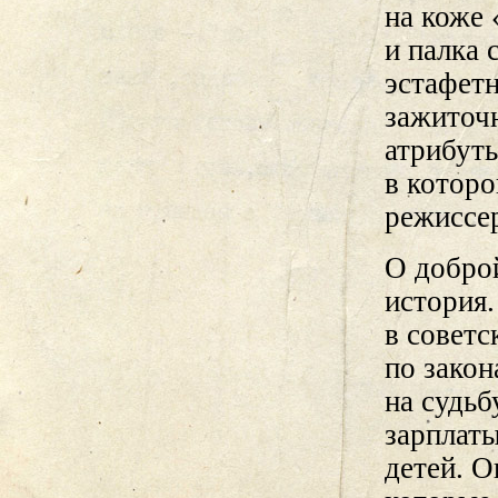
на коже 
и палка 
эстафетн
зажиточн
атрибуты
в которо
режиссер
О добро
история
в советс
по зако
на судьб
зарплаты
детей. О