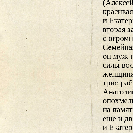
(Алексей
красива
и Екатер
вторая з
с огром
Семейная
он муж-п
силы вос
женщина,
трио раб
Анатоли
опохмел
на памят
еще и д
и Екатер