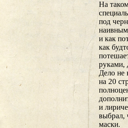
На таком
специаль
под черн
наивными
и как по
как будт
потешае
руками,
Дело не 
на 20 ст
полноце
дополни
и лириче
выбрал, 
маски.