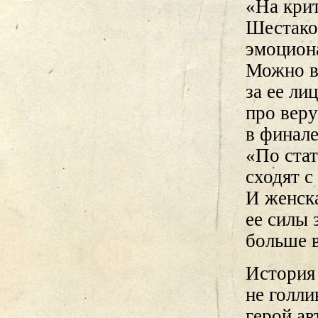
«На крит
Шестако
эмоциона
Можно вс
за ее ли
про веру
в финале
«По ста
сходят с
И женска
ее силы 
больше 
История 
не голл
герой ав