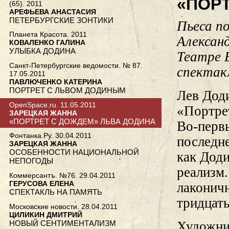
«ПОР
(65). 2011
АРЕФЬЕВА АНАСТАСИЯ
ПЕТЕРБУРГСКИЕ ЗОНТИКИ
Пьеса п
Планета Красота. 2011
Алексан
КОВАЛЕНКО ГАЛИНА
УЛЫБКА ДОДИНА
Театре 
Санкт-Петербургские ведомости. № 87.
спектакл
17.05.2011
ПАВЛЮЧЕНКО КАТЕРИНА
ПОРТРЕТ С ЛЬВОМ ДОДИНЫМ
Лев Дод
OpenSpace.ru. 11.05.2011
«Портрет
ЗАРЕЦКАЯ ЖАННА
«ПОРТРЕТ С ДОЖДЕМ» ЛЬВА ДОДИНА
Во-первы
Фонтанка.Ру. 30.04.2011
последне
ЗАРЕЦКАЯ ЖАННА
ОСОБЕННОСТИ НАЦИОНАЛЬНОЙ
как Дод
НЕПОГОДЫ
реализм.
Коммерсантъ. №76. 29.04.2011
ГЕРУСОВА ЕЛЕНА
лаконичн
СПЕКТАКЛЬ НА ПАМЯТЬ
тридцать
Московские новости. 28.04.2011
ЦИЛИКИН ДМИТРИЙ
НОВЫЙ СЕНТИМЕНТАЛИЗМ
Художни