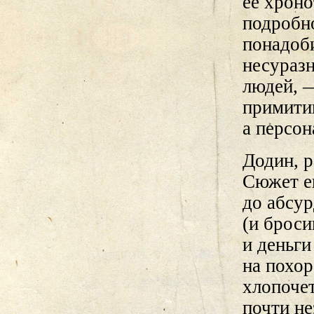
ее хроно
подробно
понадоб
несуразн
людей, —
примити
а персо
Додин, р
Сюжет ег
до абсу
(и броси
и деньг
на похо
хлопочет
почти не