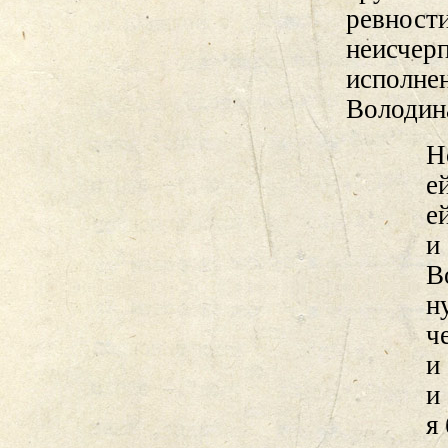
ревности
неисчерп
исполне
Володина
Н
е
е
и
В
н
ч
и
и
я