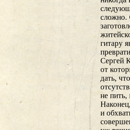
следующ
сложно. 
заготовл
житейско
гитару я
преврати
Сергей К
от котор
дать, чт
отсутств
не пить,
Наконец,
и обхват
совершен