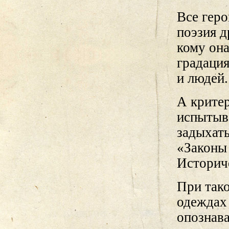
Все геро
поэзия д
кому она
градация
и людей.
А крите
испытыва
задыхать
«Законы
Историч
При тако
одеждах 
опознав