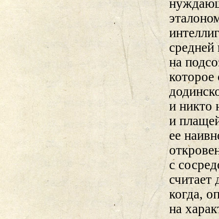
нуждающ
эталоном
интеллиг
средней
на подсо
которое 
додинско
и никто 
и плаще
ее наивн
открове
с сосре
считает 
когда, о
на харак