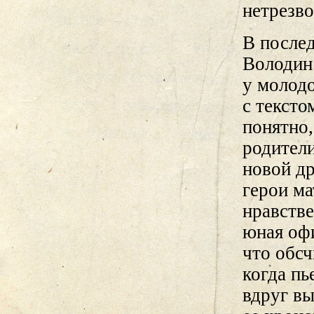
нетрезво
В после
Володин
у молодо
с тексто
понятно,
родители
новой д
герои ма
нравств
юная офи
что обсч
когда пь
вдруг вы