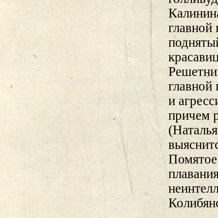
Калинина
главной 
подняты
красави
Решетник
главной 
и агрес
причем р
(Наталья
выяснитс
Помятое 
плавани
неинтел
Колибяно