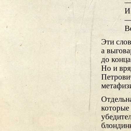
—
И
—
В
Эти слов
а выгова
до конца
Но и вря
Петрович
метафиз
Отдельна
которые
убедител
блондин