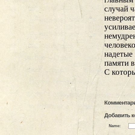
случай 
невероят
усиливае
немудрен
человеко
надетые 
памяти в
С которы
Комментари
Добавить 
Name: