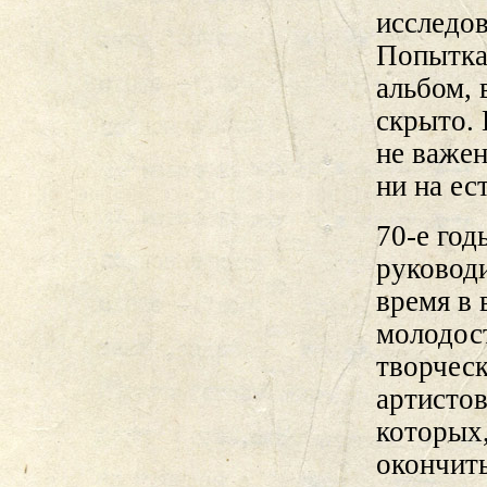
исследо
Попытка
альбом, 
скрыто. 
не важен
ни на ес
70-е
годы
руковод
время в 
молодос
творческ
артисто
которых,
окончить