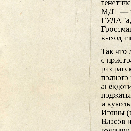
генетиче
МДТ — н
ГУЛАГа,
Гроссма
выходил
Так что
с пристр
раз расс
полного 
анекдоти
поджаты
и куколь
Ирины (
Власов 
голливу