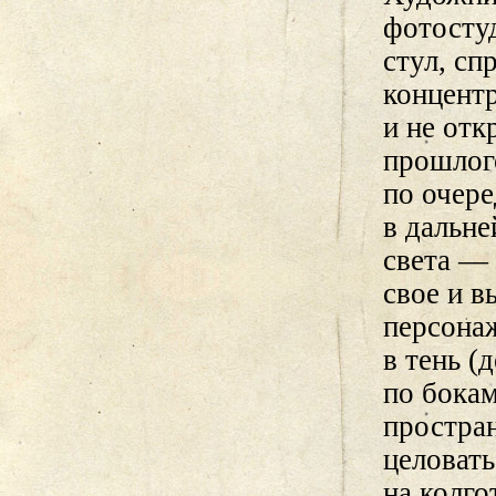
фотостуд
стул, сп
концентр
и не отк
прошлого
по очере
в дальне
света — 
свое и в
персонаж
в тень (
по бокам
простран
целовать
на колго