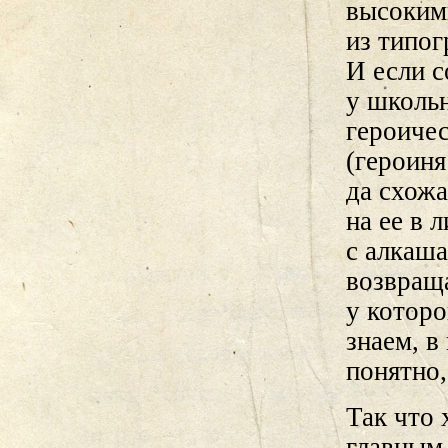
высоким
из типог
И если с
у школьн
героичес
(героиня
да схож
на ее в 
с алкаша
возвраща
у которо
знаем, в
понятно,
Так что 
главным