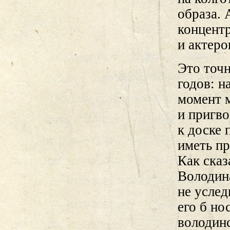
образа. 
концент
и актеро
Это точ
годов: н
момент м
и пригво
к доске 
иметь пр
Как сказ
Володин
не услед
его б но
володинс