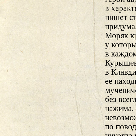
в характ
пишет ст
придума
Моряк кр
у которы
в каждом
Курышев
в Клавд
ее наход
мучениче
без всег
нажима.
невозмо
по повод
никогда 