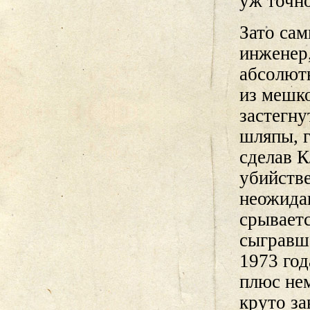
уж точно
Зато са
инженер,
абсолютн
из мешко
застегну
шляпы, г
сделав К
убийств
неожидан
срываетс
сыгравше
1973 год
плюс не
круто за