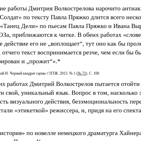
ие работы Дмитрия Волкострелова нарочито антиак
Солдат» по тексту Павла Пряжко длится всего неско
 «Танец Дели» по пьесам Павла Пряжко и Ивана Вы
ЮЗа, приближаются к читке. В обеих работах «слове
е действие его не „воплощает“, тут оно как бы прол
 отчего текст воспринимается резче, чем если бы 
ирован и „прожит“».*
ий Н. Черный квадрат сцены // ПТЖ. 2013. № 1 (
№ 71
). С. 100.
оих работах Дмитрий Волкострелов пытается отойт
ти свой, уникальный язык. Вопрос в том, насколько 
ть визуального действия, безэмоциональность пере
тали «этикеткой» режиссера, и, придя на его спекта
история» по новелле немецкого драматурга Хайнер