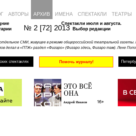
ОГ
АВТОРЫ
АРХИВ
ИМЕНА
СПЕКТАКЛИ
ТЕАТРЫ
дние
Спектакли июля и августа.
№ 2 [72] 2013
тарии
Выбор редакции
отдельное СМИ, живущее в режиме общероссийской театральной газеты. 
ов делал в «ПТЖ» раздел «Фигаро» (Фигаро здесь, Фигаро там). Лене Попо
ских спектаклях
Петербу
Помочь журналу!