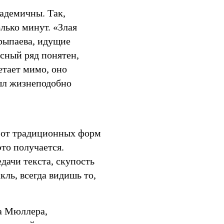
адемичны. Так,
лько минут. «Злая
рыпаева, идущие
сный ряд понятен,
етает мимо, оно
был жизнеподобно
и от традиционных форм
это получается.
дачи текста, скупость
кль, всегда видишь то,
а Мюллера,