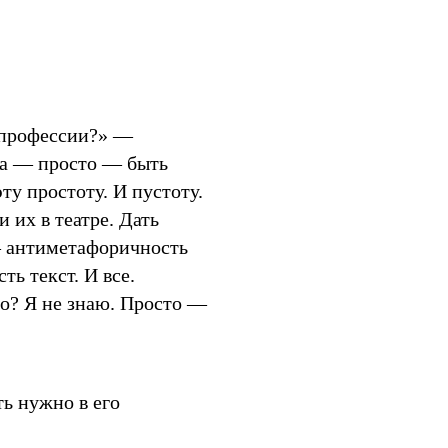
й профессии?» —
ва — просто — быть
у простоту. И пустоту.
 их в театре. Дать
 — антиметафоричность
ть текст. И все.
о? Я не знаю. Просто —
ть нужно в его