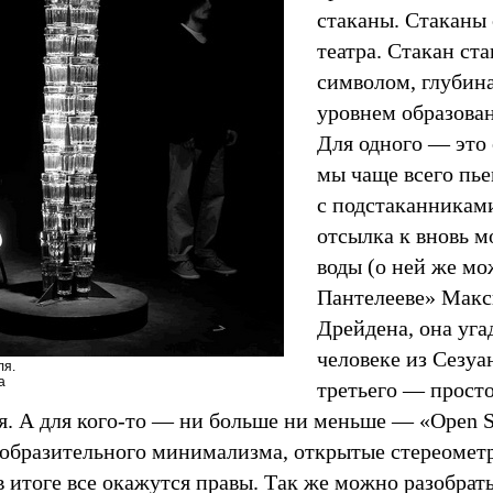
стаканы. Стаканы 
театра. Стакан ст
символом, глубина
уровнем образован
Для одного — это 
мы чаще всего пье
с подстаканниками
отсылка к вновь м
воды (о ней же м
Пантелееве» Макс
Дрейдена, она уга
человеке из Сезуа
ля.
а
третьего — прост
я. А для кого-то — ни больше ни меньше — «Open St
зобразительного минимализма, открытые стереомет
в итоге все окажутся правы. Так же можно разобра