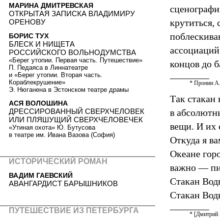
МАРИНА ДМИТРЕВСКАЯ
сценографии
ОТКРЫТАЯ ЗАПИСКА ВЛАДИМИРУ
крутиться, 
ОРЕНОВУ
поблескива
БОРИС ТУХ
БЛЕСК И НИЩЕТА
ассоциаций.
РОССИЙСКОГО ВОЛЬНОДУМСТВА
«Берег утопии. Первая часть. Путешествие»
концов до 
П. Педаяса в Линнатеатре
и «Берег утопии. Вторая часть.
Кораблекрушение»
* Пронин А. 
Э. Нюганена в Эстонском театре драмы
Так стакан
АСЯ ВОЛОШИНА
ДРЕССИРОВАННЫЙ СВЕРХЧЕЛОВЕК
в абсолютн
ИЛИ ПЛЯШУЩИЙ СВЕРХЧЕЛОВЕЧЕК
вещи. И их 
«Утиная охота» Ю. Бутусова
в театре им. Ивана Вазова (София)
Откуда я ва
Океане горо
ИСТОРИЧЕСКИЙ РОМАН
важно — пис
ВАДИМ ГАЕВСКИЙ
Стакан Вод
АВАНГАРДИСТ БАРЫШНИКОВ
Стакан Воды
ПУТЕШЕСТВИЕ ИЗ ПЕТЕРБУРГА
* [Дмитрий 