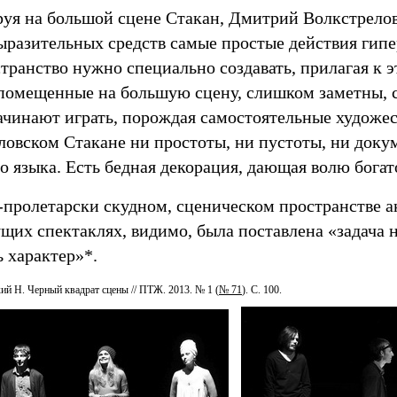
уя на большой сцене Стакан, Дмитрий Волкстрелов 
ыразительных средств самые простые действия гипе
транство нужно специально создавать, прилагая к 
помещенные на большую сцену, слишком заметны, 
начинают играть, порождая самостоятельные художес
ловском Стакане ни простоты, ни пустоты, ни доку
го языка. Есть бедная декорация, дающая волю бога
-пролетарски скудном, сценическом пространстве а
щих спектаклях, видимо, была поставлена «задача н
ь характер»*.
ий Н. Черный квадрат сцены // ПТЖ. 2013. № 1 (
№ 71
). С. 100.