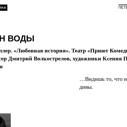
ПЕТ
ИНА
Н ВОДЫ
лер. «Любовная история». Театр «Приют Комед
сер Дмитрий Волкострелов, художники Ксения П
н
…Видишь то, что и
дивы.