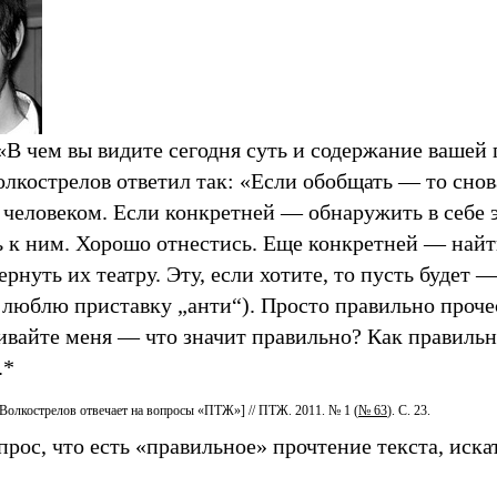
 «В чем вы видите сегодня суть и содержание ваше
лкострелов ответил так: «Если обобщать — то сно
человеком. Если конкретней — обнаружить в себе эт
 к ним. Хорошо отнестись. Еще конкретней — найти
ернуть их театру. Эту, если хотите, то пусть будет
е люблю приставку „анти“). Просто правильно прочес
ивайте меня — что значит правильно? Как правильн
.*
Волкострелов отвечает на вопросы «ПТЖ»] // ПТЖ. 2011. № 1 (
№ 63
). С. 23.
прос, что есть «правильное» прочтение текста, иска