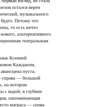
первый взгляд, не стала
елов остался верен
хнический, музыкального
 будто. Потому что
оны, то есть нечто
нового, альтернативного
адиционным театральным
нные Ксенией
ковом Кажданом,
авансцена пуста;
е справа — большой
, на котором
ы с водой; в глубине
ция, напоминающая
место матраса — снова