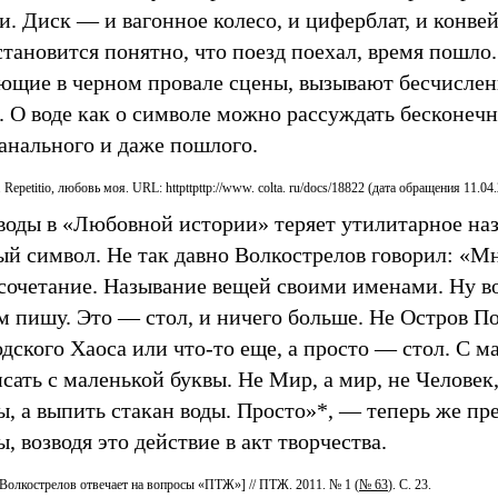
. Диск — и вагонное колесо, и циферблат, и конвей
становится понятно, что поезд поехал, время пошло
ющие в черном провале сцены, вызывают бесчислен
 О воде как о символе можно рассуждать бесконечно
банального и даже пошлого.
Repetitio, любовь моя. URL: httpttpttp://www. colta. ru/docs/18822 (дата обращения 11.04.
 воды в «Любовной истории» теряет утилитарное на
ый символ. Не так давно Волкострелов говорил: «М
сочетание. Называние вещей своими именами. Ну во
м пишу. Это — стол, и ничего больше. Не Остров По
дского Хаоса или что-то еще, а просто — стол. С м
ать с маленькой буквы. Не Мир, а мир, не Человек,
ы, а выпить стакан воды. Просто»*, — теперь же п
, возводя это действие в акт творчества.
Волкострелов отвечает на вопросы «ПТЖ»] // ПТЖ. 2011. № 1 (
№ 63
). С. 23.