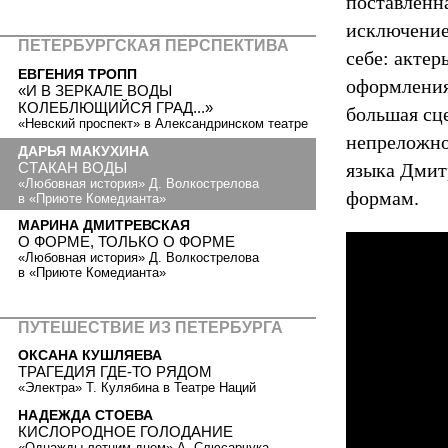
поставленна
исключение
ПЕТЕРБУРГСКАЯ ПЕРСПЕКТИВА
себе: актер
ЕВГЕНИЯ ТРОПП
оформления 
«И В ЗЕРКАЛЕ ВОДЫ
КОЛЕБЛЮЩИЙСЯ ГРАД...»
большая сце
«Невский проспект» в Александринском театре
непреложно
ДАРЬЯ МАКУХИНА
языка Дмит
СТАКАН ВОДЫ
«Любовная история» Д. Волкострелова
формам.
в «Приюте Комедианта»
МАРИНА ДМИТРЕВСКАЯ
О ФОРМЕ, ТОЛЬКО О ФОРМЕ
«Любовная история» Д. Волкострелова
в «Приюте Комедианта»
ПУТЕШЕСТВИЕ ИЗ ПЕТЕРБУРГА
ОКСАНА КУШЛЯЕВА
ТРАГЕДИЯ ГДЕ-ТО РЯДОМ
«Электра» Т. Кулябина в Театре Наций
НАДЕЖДА СТОЕВА
КИСЛОРОДНОЕ ГОЛОДАНИЕ
«Однажды летним днем» А. Слюсарчука