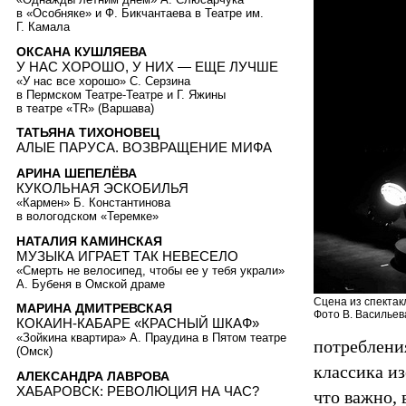
в «Особняке» и Ф. Бикчантаева в Театре им.
Г. Камала
ОКСАНА КУШЛЯЕВА
У НАС ХОРОШО, У НИХ — ЕЩЕ ЛУЧШЕ
«У нас все хорошо» С. Серзина
в Пермском Театре-Театре и Г. Яжины
в театре «TR» (Варшава)
ТАТЬЯНА ТИХОНОВЕЦ
АЛЫЕ ПАРУСА. ВОЗВРАЩЕНИЕ МИФА
АРИНА ШЕПЕЛЁВА
КУКОЛЬНАЯ ЭСКОБИЛЬЯ
«Кармен» Б. Константинова
в вологодском «Теремке»
НАТАЛИЯ КАМИНСКАЯ
МУЗЫКА ИГРАЕТ ТАК НЕВЕСЕЛО
«Смерть не велосипед, чтобы ее у тебя украли»
А. Бубеня в Омской драме
Сцена из спектак
МАРИНА ДМИТРЕВСКАЯ
Фото В. Васильев
КОКАИН-КАБАРЕ «КРАСНЫЙ ШКАФ»
«Зойкина квартира» А. Праудина в Пятом театре
потреблени
(Омск)
классика и
АЛЕКСАНДРА ЛАВРОВА
ХАБАРОВСК: РЕВОЛЮЦИЯ НА ЧАС?
что важно, 