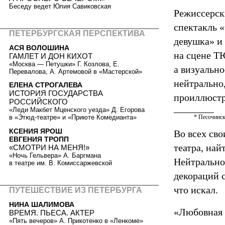
Беседу ведет Юлия Савиковская
Режиссерск
спектакль «
ПЕТЕРБУРГСКАЯ ПЕРСПЕКТИВА
девушка» и
АСЯ ВОЛОШИНА
на сцене Т
ГАМЛЕТ И ДОН КИХОТ
«Москва — Петушки» Г. Козлова, Е.
а визуально
Перевалова, А. Артемовой в «Мастерской»
нейтрально,
ЕЛЕНА СТРОГАЛЕВА
ИСТОРИЯ ГОСУДАРСТВА
проиллюстр
РОССИЙСКОГО
«Леди Макбет Мценского уезда» Д. Егорова
в «Этюд-театре» и «Приюте Комедианта»
* Песочинск
КСЕНИЯ ЯРОШ
Во всех св
ЕВГЕНИЯ ТРОПП
театра, най
«СМОТРИ НА МЕНЯ!»
«Ночь Гельвера» А. Баргмана
Нейтральнос
в театре им. В. Комиссаржевской
декораций с
что искал.
ПУТЕШЕСТВИЕ ИЗ ПЕТЕРБУРГА
НИНА ШАЛИМОВА
«Любовная 
ВРЕМЯ. ПЬЕСА. АКТЕР
«Пять вечеров» А. Прикотенко в «Ленкоме»