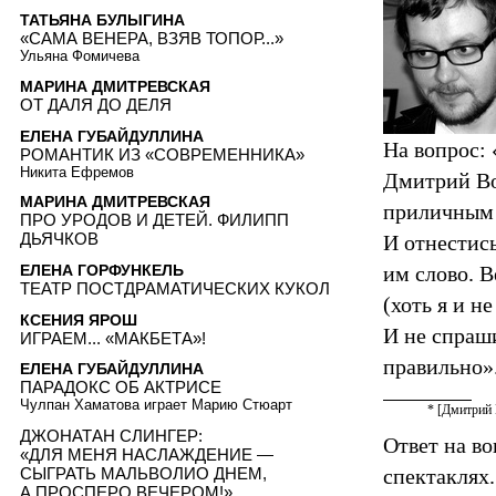
ТАТЬЯНА БУЛЫГИНА
«САМА ВЕНЕРА, ВЗЯВ ТОПОР...»
Ульяна Фомичева
МАРИНА ДМИТРЕВСКАЯ
ОТ ДАЛЯ ДО ДЕЛЯ
ЕЛЕНА ГУБАЙДУЛЛИНА
На вопрос:
РОМАНТИК ИЗ «СОВРЕМЕННИКА»
Никита Ефремов
Дмитрий Во
МАРИНА ДМИТРЕВСКАЯ
приличным 
ПРО УРОДОВ И ДЕТЕЙ. ФИЛИПП
ДЬЯЧКОВ
И отнестись
ЕЛЕНА ГОРФУНКЕЛЬ
им слово. В
ТЕАТР ПОСТДРАМАТИЧЕСКИХ КУКОЛ
(хоть я и н
КСЕНИЯ ЯРОШ
И не спраш
ИГРАЕМ... «МАКБЕТА»!
правильно»
ЕЛЕНА ГУБАЙДУЛЛИНА
ПАРАДОКС ОБ АКТРИСЕ
Чулпан Хаматова играет Марию Стюарт
* [Дмитрий 
ДЖОНАТАН СЛИНГЕР:
Ответ на во
«ДЛЯ МЕНЯ НАСЛАЖДЕНИЕ —
СЫГРАТЬ МАЛЬВОЛИО ДНЕМ,
спектаклях.
А ПРОСПЕРО ВЕЧЕРОМ!»