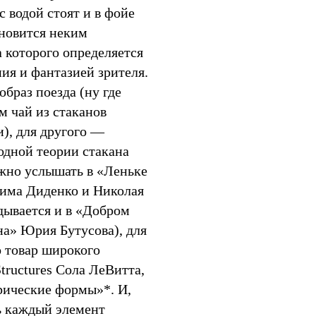
с водой стоят и в фойе
ановится неким
 которого определяется
ия и фантазией зрителя.
образ поезда (ну где
м чай из стаканов
), для другого —
одной теории стакана
ожно услышать в «Леньке
има Диденко и Николая
дывается и в «Добром
на» Юрия Бутусова), для
о товар широкого
ructures Сола ЛеВитта,
рические формы»*. И,
ть каждый элемент