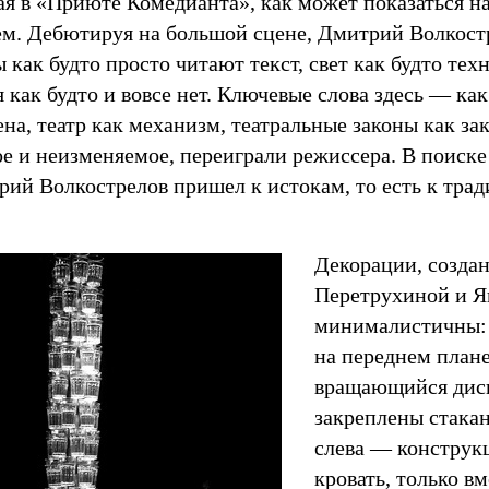
я в «Приюте Комедианта», как может показаться на 
м. Дебютируя на большой сцене, Дмитрий Волкостр
ы как будто просто читают текст, свет как будто те
как будто и вовсе нет. Ключевые слова здесь — как
на, театр как механизм, театральные законы как зак
е и неизменяемое, переиграли режиссера. В поиске 
рий Волкострелов пришел к истокам, то есть к тр
Декорации, созда
Перетрухиной и Я
минималистичны: 
на переднем план
вращающийся диск
закреплены стакан
слева — конструк
кровать, только в