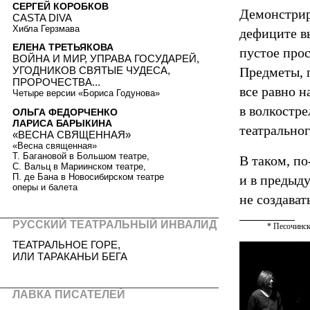
СЕРГЕЙ КОРОБКОВ
Демонстрир
CASTA DIVA
Хибла Герзмава
дефиците в
ЕЛЕНА ТРЕТЬЯКОВА
пустое прос
ВОЙНА И МИР, УПРАВА ГОСУДАРЕЙ,
УГОДНИКОВ СВЯТЫЕ ЧУДЕСА,
Предметы, 
ПРОРОЧЕСТВА...
все равно 
Четыре версии «Бориса Годунова»
в волкостре
ОЛЬГА ФЕДОРЧЕНКО
ЛАРИСА БАРЫКИНА
театрально
«ВЕСНА СВЯЩЕННАЯ»
«Весна священная»
Т. Багановой в Большом театре,
В таком, по
С. Вальц в Мариинском театре,
П. де Бана в Новосибирском театре
и в предыду
оперы и балета
не создават
РУССКИЙ ТЕАТРАЛЬНЫЙ ИНВАЛИД
* Песочинск
ТЕАТРАЛЬНОЕ ГОРЕ,
ИЛИ ТАРАКАНЬИ БЕГА
ЛАВКА ПИСАТЕЛЕЙ