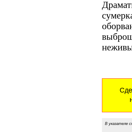
Драмат
сумерк
оборва
выброше
неживы
Сде
В указателе с