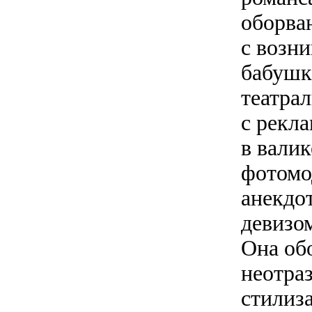
оборва
с возн
бабушк
театрал
с рекл
в валик
фотомо
анекдо
девизом
Она обо
неотра
стилиз