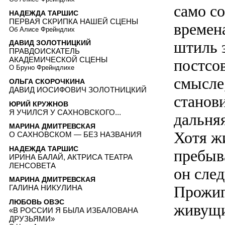
само со
НАДЕЖДА ТАРШИС
ПЕРВАЯ СКРИПКА НАШЕЙ СЦЕНЫ
времена
Об Алисе Фрейндлих
штиль 
ДАВИД ЗОЛОТНИЦКИЙ
ПРАВДОИСКАТЕЛЬ
АКАДЕМИЧЕСКОЙ СЦЕНЫ
постсо
О Бруно Фрейндлихе
смысле,
ОЛЬГА СКОРОЧКИНА
ДАВИД ИОСИФОВИЧ ЗОЛОТНИЦКИЙ
станов
ЮРИЙ КРУЖНОВ
Я УЧИЛСЯ У САХНОВСКОГО...
дальня
МАРИНА ДМИТРЕВСКАЯ
Хотя ж
О САХНОВСКОМ — БЕЗ НАЗВАНИЯ
НАДЕЖДА ТАРШИС
пребыв
ИРИНА БАЛАЙ, АКТРИСА ТЕАТРА
ЛЕНСОВЕТА
он след
МАРИНА ДМИТРЕВСКАЯ
Прожиг
ГАЛИНА НИКУЛИНА
ЛЮБОВЬ ОВЭС
живущи
«В РОССИИ Я БЫЛА ИЗБАЛОВАНА
ДРУЗЬЯМИ»