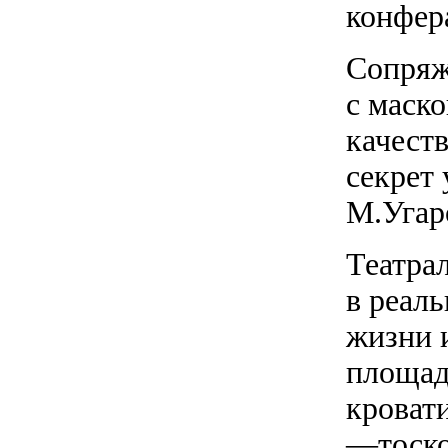
конфер
Сопряж
с маск
качеств
секрет
М.Угаро
Театра
в реал
жизни 
площад
кроват
—тоско