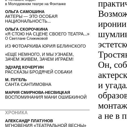
практич
в Молодежном театре на Фонтанке
Возмож
ОЛЬГА САМОШИНА
АКТЕРЫ — ЭТО ОСОБАЯ
иронии
НАЦИОНАЛЬНОСТЬ...
ОЛЬГА СКОРОЧКИНА
шумлив
«Я СТОЮ НА СЦЕНЕ СВОЕГО ТЕАТРА...»
О Светлане Слижиковой
эстетс
ИЗ ФОТОАРХИВА ЮРИЯ БЕЛИНСКОГО
Тростя
«ЕЩЕ НЕМНОГО, И МЫ УЗНАЕМ,
ЗАЧЕМ ЖИВЕМ, ЗАЧЕМ ИГРАЕМ!
Он, со
ЭДУАРД КОЧЕРГИН
РАССКАЗЫ БРОДЯЧЕЙ СОБАКИ
актерск
М. ПУГЕЛЬ
и угада
САНТА САНТИМОВНА
МАРИЯ СМИРНОВА-НЕСВИЦКАЯ
образо
ВОСПОМИНАНИЯ МАНИ ОШИБКИНОЙ
монтажа
ХРОНИКА
а не в 
АЛЕКСАНДР ПЛАТУНОВ
МГНОВЕНИЯ «ТЕАТРАЛЬНОЙ ВЕСНЫ»