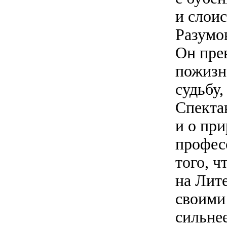
и слои
Разумо
Он пре
пожизн
судьбу,
Спекта
и о при
профес
того, ч
на Лит
своими 
сильне