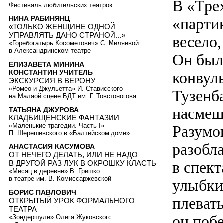
В «Тре
Фестиваль любительских театров
НИНА РАБИНЯНЦ
«парти
«ТОЛЬКО ЖЕНЩИНЕ ОДНОЙ
УПРАВЛЯТЬ ДАНО СТРАНОЙ...»
весело,
«Горебогатырь Косометович» С. Миляевой
в Александринском театре
Он был
ЕЛИЗАВЕТА МИНИНА
КОНСТАНТИН УЧИТЕЛЬ
конвул
ЭКСКУРСИЯ В ВЕРОНУ
«Ромео и Джульетта» И. Стависского
Тузенб
на Малаой сцене БДТ им. Г. Товстоногова
насмешн
ТАТЬЯНА ДЖУРОВА
КЛАДБИЩЕНСКИЕ ФАНТАЗИИ
«Маленькие трагедии. Часть I»
Разумо
П. Шерешевского в «Балтийском доме»
разобл
АНАСТАСИЯ КАСУМОВА
ОТ НЕЧЕГО ДЕЛАТЬ, ИЛИ НЕ НАДО
в спек
В ДРУГОЙ РАЗ ЛУК В ОКРОШКУ КЛАСТЬ
«Месяц в деревне» В. Гришко
в театре им. В. Комиссаржевской
улыбки
БОРИС ПАВЛОВИЧ
плеват
ОТКРЫТЫЙ УРОК ФОРМАЛЬНОГО
ТЕАТРА
он поб
«Зондершуле» Олега Жуковского