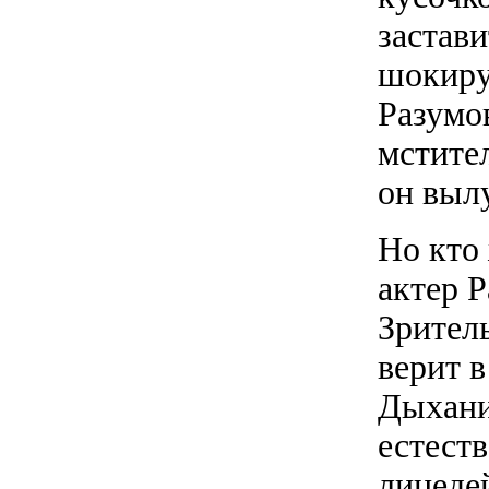
застави
шокиру
Разумо
мстител
он выл
Но кто
актер 
Зрител
верит в
Дыхани
естест
лицеде