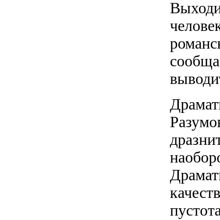
Выходи
челове
романс
сообща
выводи
Драмат
Разумов
дразнит
наоборо
Драмати
качест
пустота