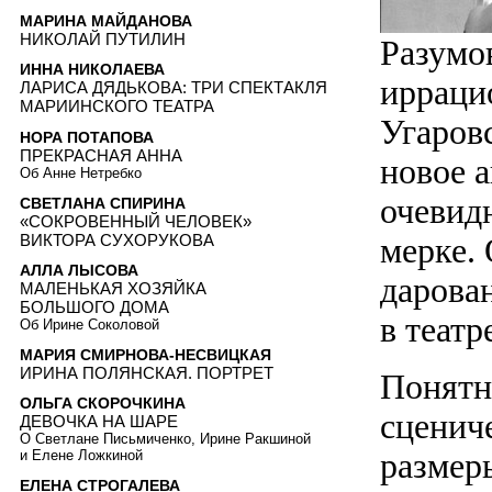
МАРИНА МАЙДАНОВА
НИКОЛАЙ ПУТИЛИН
Разумо
ИННА НИКОЛАЕВА
ирраци
ЛАРИСА ДЯДЬКОВА: ТРИ СПЕКТАКЛЯ
МАРИИНСКОГО ТЕАТРА
Угаров
НОРА ПОТАПОВА
ПРЕКРАСНАЯ АННА
новое а
Об Анне Нетребко
очевид
СВЕТЛАНА СПИРИНА
«СОКРОВЕННЫЙ ЧЕЛОВЕК»
ВИКТОРА СУХОРУКОВА
мерке.
АЛЛА ЛЫСОВА
дарован
МАЛЕНЬКАЯ ХОЗЯЙКА
БОЛЬШОГО ДОМА
в театр
Об Ирине Соколовой
МАРИЯ СМИРНОВА-НЕСВИЦКАЯ
ИРИНА ПОЛЯНСКАЯ. ПОРТРЕТ
Понятн
ОЛЬГА СКОРОЧКИНА
сценич
ДЕВОЧКА НА ШАРЕ
О Светлане Письмиченко, Ирине Ракшиной
размер
и Елене Ложкиной
ЕЛЕНА СТРОГАЛЕВА