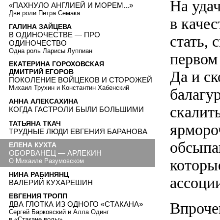
На уда
«ПАХНУЛО АНГЛИЕЙ И МОРЕМ...»
Две роли Петра Семака
в каче
ГАЛИНА ЗАЙЦЕВА
В ОДИНОЧЕСТВЕ — ПРО
стать, 
ОДИНОЧЕСТВО
Одна роль Ларисы Луппиан
первом
ЕКАТЕРИНА ГОРОХОВСКАЯ
Да и с
ДМИТРИЙ ЕГОРОВ
ПОКОЛЕНИЕ ВОЙЦЕКОВ И СТОРОЖЕЙ
Михаил Трухин и Константин Хабенский
балагур
АННА АЛЕКСАХИНА
скалить
КОГДА ГАСТРОЛИ БЫЛИ БОЛЬШИМИ
ТАТЬЯНА ТКАЧ
ярморо
ТРУДНЫЕ ЛЮДИ ЕВГЕНИЯ БАРАНОВА
обсыпа
ЕЛЕНА КУХТА
ОБОРВАНЕЦ — АРЛЕКИН
которы
О Михаиле Разумовском
НИНА РАБИНЯНЦ
ассоци
ВАЛЕРИЙ КУХАРЕШИН
ЕВГЕНИЯ ТРОПП
Впроче
ДВА ГЛОТКА ИЗ ОДНОГО «СТАКАНА»
Сергей Барковский и Алла Одинг
в «Стакане воды»