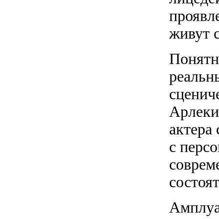
проявле
живут 
Понятно
реальны
сценич
Арлеки
актера 
с персо
соврем
состоят
Амплуа,