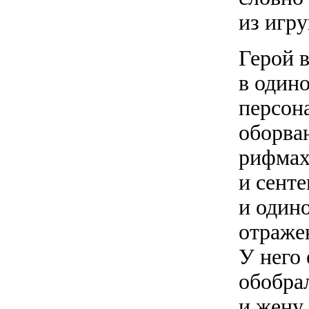
из игр
Герой 
в один
персон
оборва
рифмах
и сент
и одино
отраже
У него
обобра
и жену 