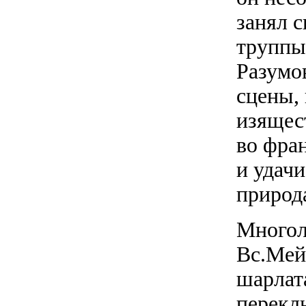
занял 
труппы
Разумо
сцены, 
изящес
во фра
и удачи
природа
Многол
Вс.Мей
шарлат
перекл