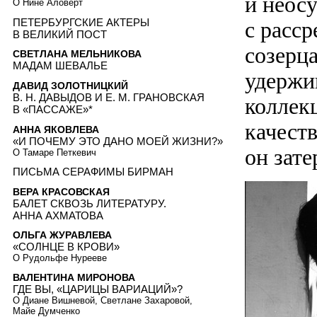
и неос
О Нине Аловерт
ПЕТЕРБУРГСКИЕ АКТЕРЫ
с расс
В ВЕЛИКИЙ ПОСТ
созерца
СВЕТЛАНА МЕЛЬНИКОВА
МАДАМ ШЕВАЛЬЕ
удержи
ДАВИД ЗОЛОТНИЦКИЙ
В. Н. ДАВЫДОВ И Е. М. ГРАНОВСКАЯ
коллек
В «ПАССАЖЕ»*
качеств
АННА ЯКОВЛЕВА
«И ПОЧЕМУ ЭТО ДАНО МОЕЙ ЖИЗНИ?»
он зате
О Тамаре Петкевич
ПИСЬМА СЕРАФИМЫ БИРМАН
ВЕРА КРАСОВСКАЯ
БАЛЕТ СКВОЗЬ ЛИТЕРАТУРУ.
АННА АХМАТОВА
ОЛЬГА ЖУРАВЛЕВА
«СОЛНЦЕ В КРОВИ»
О Рудольфе Нурееве
ВАЛЕНТИНА МИРОНОВА
ГДЕ ВЫ, «ЦАРИЦЫ ВАРИАЦИЙ»?
О Диане Вишневой, Светлане Захаровой,
Майе Думченко