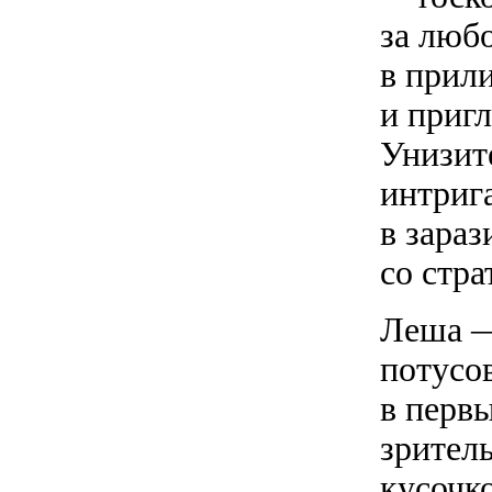
за любо
в прили
и приг
Унизите
интриг
в зара
со стр
Леша —
потусов
в перв
зрител
кусочк