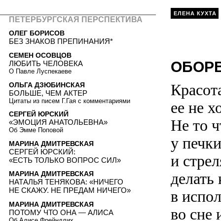
ЕЛЕНА КУХТА
ПЕТЕРБУРГСКАЯ ПЕРСПЕКТИВА
ОЛЕГ БОРИСОВ
БЕЗ ЗНАКОВ ПРЕПИНАНИЯ*
СЕМЕН ОСОВЦОВ
ОБОРВ
ЛЮБИТЬ ЧЕЛОВЕКА
О Павле Луспекаеве
ОЛЬГА ДЗЮБИНСКАЯ
Красота
БОЛЬШЕ, ЧЕМ АКТЕР
Цитаты из писем Г.Гая с комментариями
ее не х
СЕРГЕЙ ЮРСКИЙ
Не то 
«ЭМОЦИЯ АНАТОЛЬЕВНА»
Об Эмме Поповой
у печк
МАРИНА ДМИТРЕВСКАЯ
СЕРГЕЙ ЮРСКИЙ:
и стрел
«ЕСТЬ ТОЛЬКО ВОПРОС СИЛ»
делать
МАРИНА ДМИТРЕВСКАЯ
НАТАЛЬЯ ТЕНЯКОВА: «НИЧЕГО
НЕ СКАЖУ. НЕ ПРЕДАМ НИЧЕГО»
в испо
МАРИНА ДМИТРЕВСКАЯ
во сне 
ПОТОМУ ЧТО ОНА — АЛИСА
Об Алисе Фрейндлих