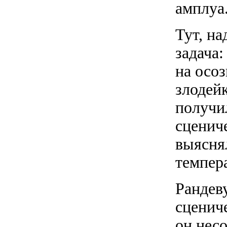
амплуа
Тут, на
задача:
на осо
злодейк
получи
сценич
выясня
темпер
Рандев
сценич
он несо