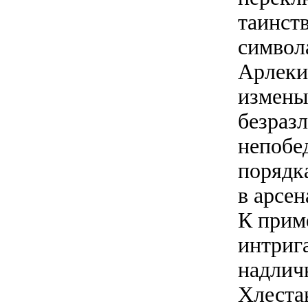
таинст
символа
Арлеки
измены
безразл
непобе
порядк
в арсе
К прим
интриг
надлич
Хлеста