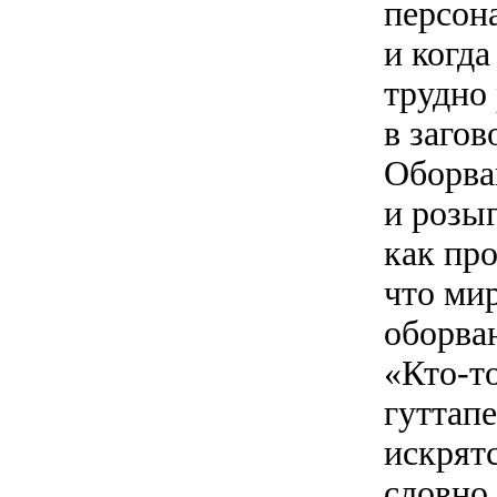
персона
и когда
трудно 
в заго
Оборван
и розы
как про
что мир
оборван
«Кто-т
гуттап
искрятс
словно