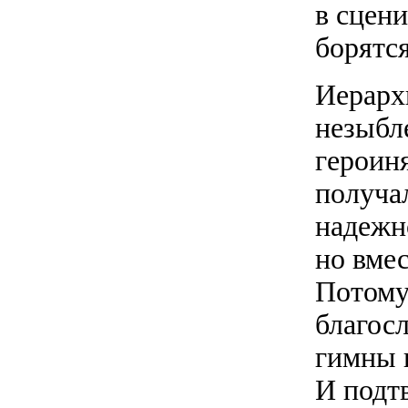
в сцен
борятся
Иерархи
незыбл
героиня
получа
надежно
но вмес
Потому
благосл
гимны 
И подт