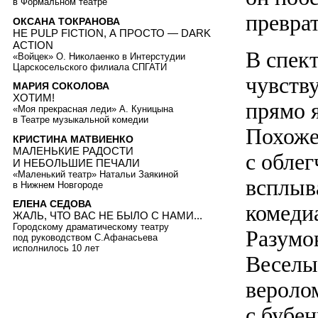
в Формальном театре
превра
ОКСАНА ТОКРАНОВА
НЕ PULP FICTION, А ПРОСТО — DARK
ACTION
В спек
«Войцек» О. Николаенко в Интерстудии
Царскосельского филиала СПГАТИ
чувств
МАРИЯ СОКОЛОВА
ХОТИМ!
прямо я
«Моя прекрасная леди» А. Куницына
в Театре музыкальной комедии
Похоже
КРИСТИНА МАТВИЕНКО
МАЛЕНЬКИЕ РАДОСТИ
с обле
И НЕБОЛЬШИЕ ПЕЧАЛИ
«Маленький театр» Натальи Заякиной
всплыв
в Нижнем Новгороде
ЕЛЕНА СЕДОВА
комедиа
ЖАЛЬ, ЧТО ВАС НЕ БЫЛО С НАМИ...
Городскому драматическому театру
Разумо
под руководством С.Афанасьева
исполнилось 10 лет
Веселы
вероло
с бубе