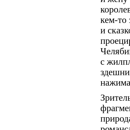
короле
кем-то
и сказ
проеци
Челяби
с жилп
здешни
нажима
Зрител
фрагме
природ
романса