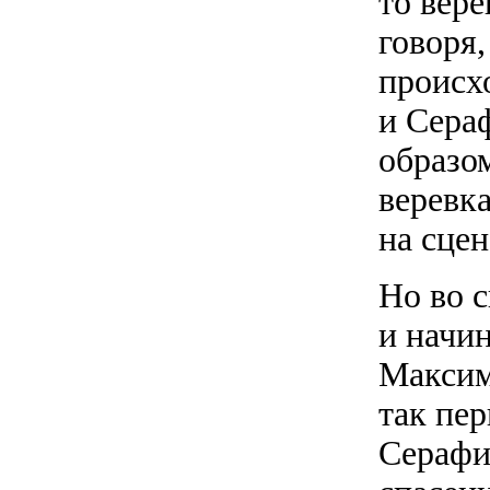
то вере
говоря,
происх
и Сера
образом
веревк
на сцен
Но во с
и начи
Максим
так пе
Серафи