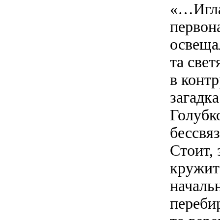
«…Игла
первон
освеща
та свет
в контр
загадка
Голубк
бессвяз
Стоит,
кружит
началь
переби