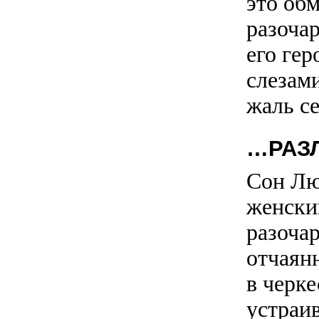
это об
разоча
его ге
слезами
жаль се
…РАЗЛ
Сон Лю
женский
разоча
отчаян
в черк
устраи