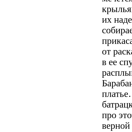
крылья
их наде
собирае
прикаса
от раск
в ее с
расплы
Барабан
платье
батрац
про эт
верной