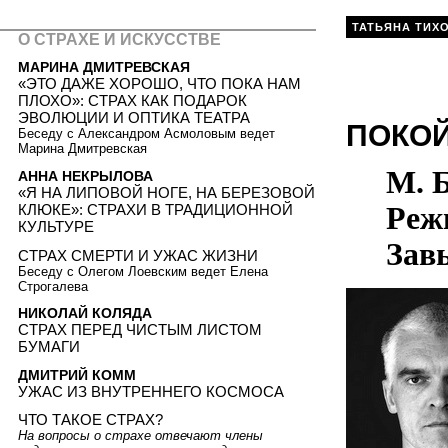
ТАТЬЯНА ТИХ
О СТРАХЕ И ИСКУССТВЕ
МАРИНА ДМИТРЕВСКАЯ
«ЭТО ДАЖЕ ХОРОШО, ЧТО ПОКА НАМ
ПЛОХО»: СТРАХ КАК ПОДАРОК
ЭВОЛЮЦИИ И ОПТИКА ТЕАТРА
ПОКОЙ
Беседу с Александром Асмоловым ведет
Марина Дмитревская
М. Б
АННА НЕКРЫЛОВА
«Я НА ЛИПОВОЙ НОГЕ, НА БЕРЕЗОВОЙ
Реж
КЛЮКЕ»: СТРАХИ В ТРАДИЦИОННОЙ
КУЛЬТУРЕ
Зав
СТРАХ СМЕРТИ И УЖАС ЖИЗНИ
Беседу с Олегом Лоевским ведет Елена
Строгалева
НИКОЛАЙ КОЛЯДА
СТРАХ ПЕРЕД ЧИСТЫМ ЛИСТОМ
БУМАГИ
ДМИТРИЙ КОММ
УЖАС ИЗ ВНУТРЕННЕГО КОСМОСА
ЧТО ТАКОЕ СТРАХ?
На вопросы о страхе отвечают члены