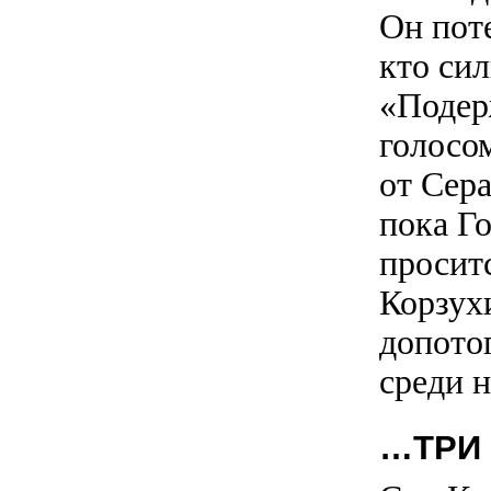
Он поте
кто сил
«Подер
голосо
от Сера
пока Го
проситс
Корзух
допото
среди н
…ТРИ 