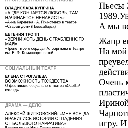
Пьесы 2
ВЛАДИСЛАВА КУПРИНА
«А ГДЕ КОНЧАЕТСЯ ЛЮБОВЬ, ТАМ
1989.У
НАЧИНАЕТСЯ НЕНАВИСТЬ»
«Анна Каренина» А. Прикотенко в театре
А мы в
«Старый дом» (Новосибирск)
ЕВГЕНИЯ ТРОПП
Жанр е
«ВЕРНИ ХОТЬ ДЕНЬ ОГРАБЛЕННОГО
МАЯ»
На мой 
«Трепет моего сердца» А. Баргмана в Театре
им. В. Ф. Комиссаржевской
преувел
СОЦИАЛЬНЫЙ ТЕАТР
действи
ЕЛЕНА СТРОГАЛЕВА
Очень 
ВОЗМОЖНОСТЬ ТОЖДЕСТВА
О фестивале социального театра «Особый
пласти
взгляд»
Ириной
ДРАМА — ДЕЛО
Чарнот
АЛЕКСЕЙ ЖИТКОВСКИЙ: «МНЕ ВСЕГДА
НРАВИЛИСЬ ИСТОРИИ ОТПАДЕНИЯ
игру. И
ОТ БОЛЬШОГО НАРРАТИВА»
Беседу ведет Ника Пархомовская