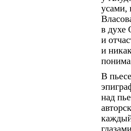
усами,
Власов
в духе 
и отча
и ника
понима
В пьес
эпигра
над пье
авторс
каждый
глазами