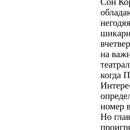
Сон Ко
облада
негодяя
шикарн
вчетвер
на важ
театрал
когда 
Интерес
определ
номер 
Но гла
проигр