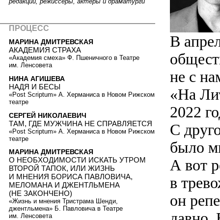
редакции, режиссеры, актеры и драматурги
ПРОЦЕСС
В апре
МАРИНА ДМИТРЕВСКАЯ
АКАДЕМИЯ СТРАХА
обществ
«Академия смеха» Ф. Пшеничного в Театре
им. Ленсовета
не с на
НИНА АГИШЕВА
НАДЯ И БЕСЫ
«На Ли
«Post Scriptum» А. Херманиса в Новом Рижском
театре
2022 го
СЕРГЕЙ НИКОЛАЕВИЧ
ТАМ, ГДЕ МУЖЧИНА НЕ СПРАВЛЯЕТСЯ
С друго
«Post Scriptum» А. Херманиса в Новом Рижском
театре
было мн
МАРИНА ДМИТРЕВСКАЯ
О НЕОБХОДИМОСТИ ИСКАТЬ УТРОМ
А вот 
ВТОРОЙ ТАПОК, ИЛИ ЖИЗНЬ
И МНЕНИЯ БОРИСА ПАВЛОВИЧА,
в трев
МЕЛОМАНА И ДЖЕНТЛЬМЕНА
(НЕ ЗАКОНЧЕНО)
он репе
«Жизнь и мнения Тристрама Шенди,
джентльмена» Б. Павловича в Театре
давно. 
им. Ленсовета