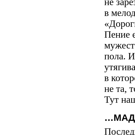
не заре
в мело
«Дороги
Пение 
мужест
пола. И
утягив
в котор
не та, 
Тут на
…МАД
Послед