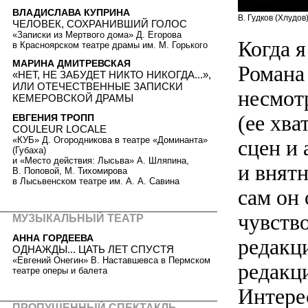
ВЛАДИСЛАВА КУПРИНА
В. Гудков (Хлудо
ЧЕЛОВЕК, СОХРАНИВШИЙ ГОЛОС
«Записки из Мертвого дома» Д. Егорова
Когда я
в Красноярском театре драмы им. М. Горького
МАРИНА ДМИТРЕВСКАЯ
Романа 
«НЕТ, НЕ ЗАБУДЕТ НИКТО НИКОГДА...»,
ИЛИ ОТЕЧЕСТВЕННЫЕ ЗАПИСКИ
несмот
КЕМЕРОВСКОЙ ДРАМЫ
(ее хва
ЕВГЕНИЯ ТРОПП
COULEUR LOCALE
«КУБ» Д. Огородникова в театре «Доминанта»
сцен и 
(Губаха)
и «Место действия: Лысьва» А. Шляпина,
и внят
В. Поповой, М. Тихомирова
в Лысьвенском театре им. А. А. Савина
сам он
чувств
МУЗЫКАЛЬНЫЙ ТЕАТР
АННА ГОРДЕЕВА
редакци
ОДНАЖДЫ... ЦАТЬ ЛЕТ СПУСТЯ
«Евгений Онегин» В. Наставшевса в Пермском
редакци
театре оперы и балета
Интере
ПРОПУЩЕННЫЙ СПЕКТАКЛЬ