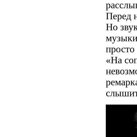
расслыш
Перед 
Но зву
музыки
просто 
«На со
невозмо
ремарка
слышит