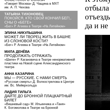
«Говорит Москва» Д. Чащина в МХТ
отбыла
им. А. П. Чехова
ТАТЬЯНА ТИХОНОВЕЦ
отъезды
ПОКОЙСЯ, КТО СВОЙ КОНЧИЛ БЕГ!..
СНЫ О «БЕГЕ»
да и не
«Бег» Р. Агеева в Театре «На Литейном»
ЭЛИНА НИКУЛЬШИНА
МОЖЕТ ЛИ ТВОРЕЦ ЖИТЬ В БАШНЕ
ИЗ СЛОНОВОЙ КОСТИ?
«Бег» Р. Агеева в Театре «На Литейном»
МИЛА ДЕНЁВА
ПРОДОЛЖАТЬ ОТРАЖАТЬ
«Шиле» Р. Кагановича в Театре ненормативной
пластики на Новой сцене Александринского
театра
АННА КАЗАРИНА
МЫ — РУССКИЕ. С НАМИ СМЕРТЬ
«Русская смерть» Д. Волкострелова в Центре
им. Вс. Мейерхольда
ЛИДИЯ ТИЛЬГА
ДАЙТЕ ДО БРОННОЙ ПЛАЦКАРТНЫЙ
БИЛЕТ
«Вишневый сад» М. Ильинчика и «Таня»
К. Богомолова в Театре на Бронной