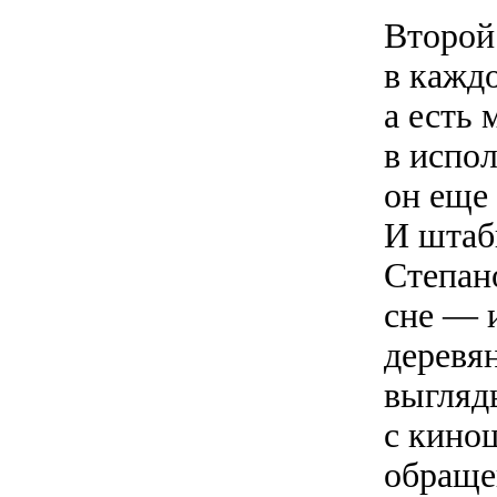
Второй
в каждо
а есть
в испо
он еще
И штаб
Степан
сне — 
деревя
выгляд
с кино
обраще