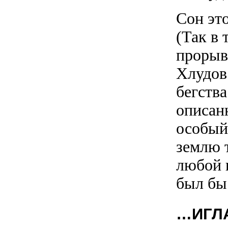
Сон эт
(Так в 
прорыва
Хлудов.
бегств
описан
особый
землю 
любой 
был бы
…ИГЛА