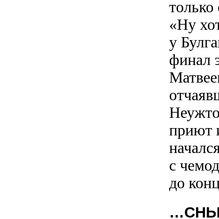
только
«Ну хо
у Булга
финал э
Матвее
отчаявш
Неужто
приют 
начался
с чемод
до конц
…СНЫ