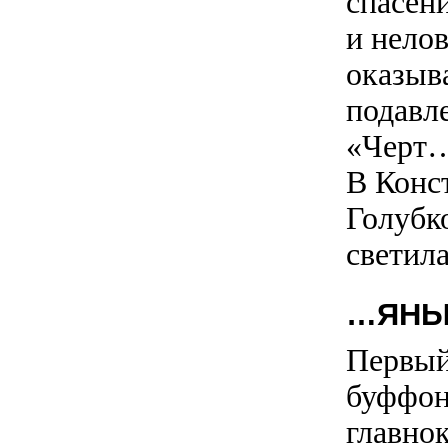
спасен
и нелов
оказыв
подавл
«Черт…
В Конс
Голубко
светила
…ЯНЫЧ
Первый
буффон
главно