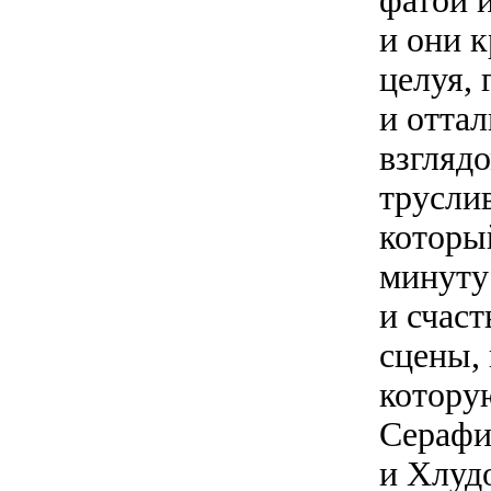
фатой 
и они к
целуя,
и оттал
взглядо
трусли
которы
минуту
и счаст
сцены,
котору
Серафим
и Хлудо