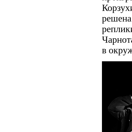
Корзухи
решена
реплики
Чарнот
в окру