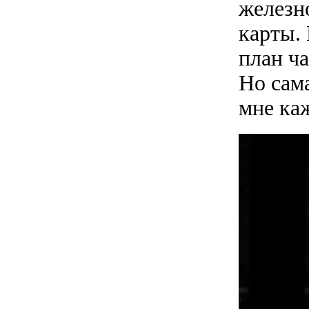
железн
карты. 
план ча
Но сам
мне ка