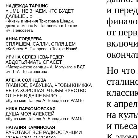
НАДЕЖДА ТАРШИС
и пере
«…МЫ НЕ ЗНАЕМ, ЧТО БУДЕТ
ДАЛЬШЕ…»
финалов
«Жизнь и мнения Тристрама Шенди,
джентльмена» Б. Павловича в Театре
от перв
им. Ленсовета
АННА ГОРДЕЕВА
включи
СПЛЯШЕМ, САЛЛИ, СПЛЯШЕМ
«Кабаре» Е. Писарева в Театре Наций
оконча
ИРИНА СЕЛЕЗНЕВА-РЕДЕР
АВДОТЬЯ-МАТЬ СПАСЕТ
Но что
«Материнское сердце» А. Могучего в БДТ
им. Г. А. Товстоногова
сталинс
АЛЕНА СОЛНЦЕВА
ГЛАВНОЕ, БАБУШКА, ЧТОБЫ КНИЖКА
классик
БЫЛА ХОРОШАЯ, ЧТОБЫ ЧУВСТВО
ОТ НЕЕ В ДУШЕ БЫЛО...
к апрел
«Душа моя Павел» А. Бородина в РАМТе
НИКА ПАРХОМОВСКАЯ
на кул
ДУША МОЯ АЛЕКСЕЙ
«Душа моя Павел» А. Бородина в РАМТе
и пьеса
НАТАЛИЯ КАМИНСКАЯ
РАБОТАЮТ ВСЕ РАДИОСТАНЦИИ
К этом
СОВЕТСКОГО СОЮЗА