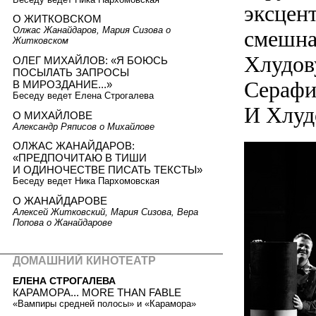
эксцент
О ЖИТКОВСКОМ
Олжас Жанайдаров, Мария Сизова о
смешна
Житковском
Хлудову
ОЛЕГ МИХАЙЛОВ: «Я БОЮСЬ
ПОСЫЛАТЬ ЗАПРОСЫ
Серафи
В МИРОЗДАНИЕ...»
Беседу ведет Елена Строгалева
И Хлудо
О МИХАЙЛОВЕ
Александр Ряписов о Михайлове
ОЛЖАС ЖАНАЙДАРОВ:
«ПРЕДПОЧИТАЮ В ТИШИ
И ОДИНОЧЕСТВЕ ПИСАТЬ ТЕКСТЫ»
Беседу ведет Ника Пархомовская
О ЖАНАЙДАРОВЕ
Алексей Житковский, Мария Сизова, Вера
Попова о Жанайдарове
ДОМАШНИЙ КИНОТЕАТР
ЕЛЕНА СТРОГАЛЕВА
КАРАМОРА... MORE THAN FABLE
«Вампиры средней полосы» и «Карамора»