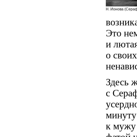
Н. Ионова (Сераф
возник
Это не
и лютая
о своих
ненави
Здесь ж
с Сера
усердно
минуту
к мужу