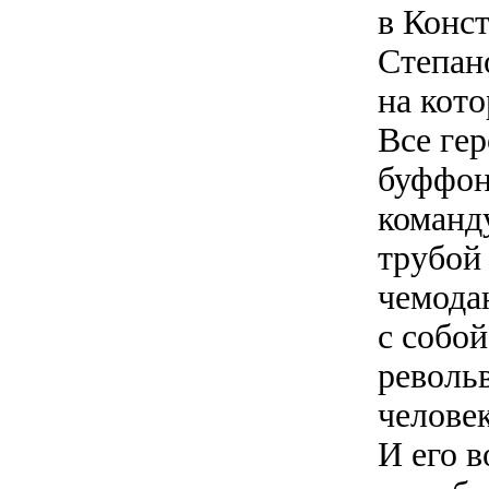
в Конс
Степано
на кото
Все ге
буффон
команд
трубой 
чемодан
с собой
револь
челове
И его 