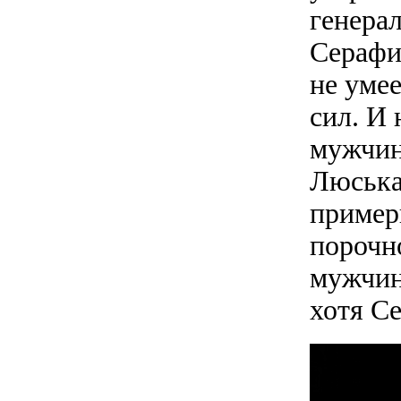
генера
Серафи
не умее
сил. И
мужчин,
Люська 
пример
порочн
мужчин
хотя С