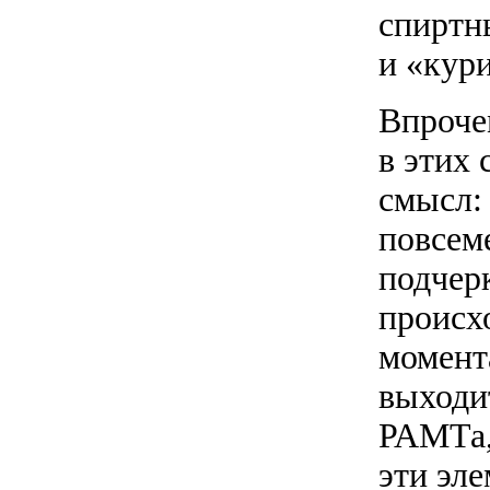
спиртн
и «кури
Впроче
в этих
смысл:
повсеме
подчер
происх
момент
выходит
РАМТа,
эти эл