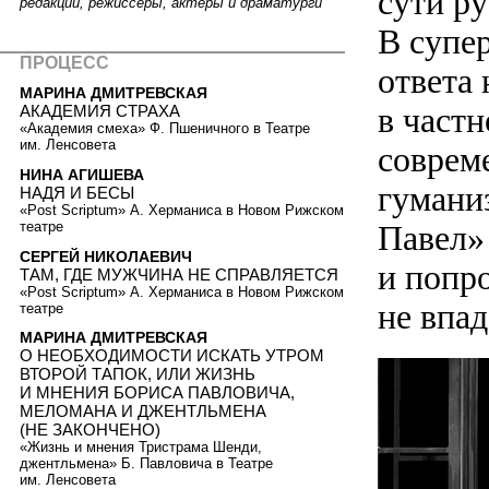
сути ру
редакции, режиссеры, актеры и драматурги
В супе
ПРОЦЕСС
ответа
МАРИНА ДМИТРЕВСКАЯ
в част
АКАДЕМИЯ СТРАХА
«Академия смеха» Ф. Пшеничного в Театре
им. Ленсовета
соврем
НИНА АГИШЕВА
гумани
НАДЯ И БЕСЫ
«Post Scriptum» А. Херманиса в Новом Рижском
Павел»
театре
СЕРГЕЙ НИКОЛАЕВИЧ
и попро
ТАМ, ГДЕ МУЖЧИНА НЕ СПРАВЛЯЕТСЯ
«Post Scriptum» А. Херманиса в Новом Рижском
не впад
театре
МАРИНА ДМИТРЕВСКАЯ
О НЕОБХОДИМОСТИ ИСКАТЬ УТРОМ
ВТОРОЙ ТАПОК, ИЛИ ЖИЗНЬ
И МНЕНИЯ БОРИСА ПАВЛОВИЧА,
МЕЛОМАНА И ДЖЕНТЛЬМЕНА
(НЕ ЗАКОНЧЕНО)
«Жизнь и мнения Тристрама Шенди,
джентльмена» Б. Павловича в Театре
им. Ленсовета