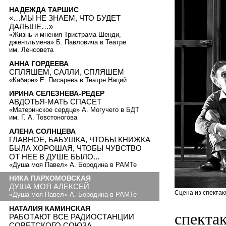
НАДЕЖДА ТАРШИС
«…МЫ НЕ ЗНАЕМ, ЧТО БУДЕТ
ДАЛЬШЕ…»
«Жизнь и мнения Тристрама Шенди,
джентльмена» Б. Павловича в Театре
им. Ленсовета
АННА ГОРДЕЕВА
СПЛЯШЕМ, САЛЛИ, СПЛЯШЕМ
«Кабаре» Е. Писарева в Театре Наций
ИРИНА СЕЛЕЗНЕВА-РЕДЕР
АВДОТЬЯ-МАТЬ СПАСЕТ
«Материнское сердце» А. Могучего в БДТ
им. Г. А. Товстоногова
АЛЕНА СОЛНЦЕВА
ГЛАВНОЕ, БАБУШКА, ЧТОБЫ КНИЖКА
БЫЛА ХОРОШАЯ, ЧТОБЫ ЧУВСТВО
ОТ НЕЕ В ДУШЕ БЫЛО...
«Душа моя Павел» А. Бородина в РАМТе
НИКА ПАРХОМОВСКАЯ
ДУША МОЯ АЛЕКСЕЙ
Сцена из спектакл
«Душа моя Павел» А. Бородина в РАМТе
НАТАЛИЯ КАМИНСКАЯ
спектак
РАБОТАЮТ ВСЕ РАДИОСТАНЦИИ
СОВЕТСКОГО СОЮЗА