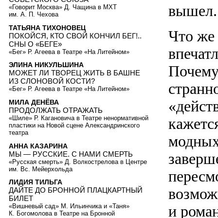
вышел.
«Говорит Москва» Д. Чащина в МХТ
им. А. П. Чехова
ТАТЬЯНА ТИХОНОВЕЦ
Что же
ПОКОЙСЯ, КТО СВОЙ КОНЧИЛ БЕГ!..
СНЫ О «БЕГЕ»
впечат
«Бег» Р. Агеева в Театре «На Литейном»
ЭЛИНА НИКУЛЬШИНА
Почему
МОЖЕТ ЛИ ТВОРЕЦ ЖИТЬ В БАШНЕ
ИЗ СЛОНОВОЙ КОСТИ?
странн
«Бег» Р. Агеева в Театре «На Литейном»
«действ
МИЛА ДЕНЁВА
ПРОДОЛЖАТЬ ОТРАЖАТЬ
«Шиле» Р. Кагановича в Театре ненормативной
кажетс
пластики на Новой сцене Александринского
театра
модных
АННА КАЗАРИНА
МЫ — РУССКИЕ. С НАМИ СМЕРТЬ
заверш
«Русская смерть» Д. Волкострелова в Центре
им. Вс. Мейерхольда
пересмо
ЛИДИЯ ТИЛЬГА
возмож
ДАЙТЕ ДО БРОННОЙ ПЛАЦКАРТНЫЙ
БИЛЕТ
и рома
«Вишневый сад» М. Ильинчика и «Таня»
К. Богомолова в Театре на Бронной