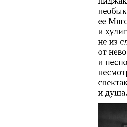
пиджак
необык
ее Мяг
и хулиг
не из с
от нев
и несп
несмот
спектак
и душа