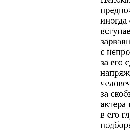
предпо
иногда
вступае
зарвав
с непр
за его
напряже
челове
за ско
актера
в его г
подбор