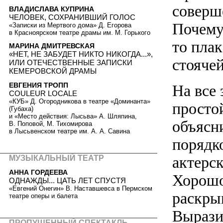
соверш
ВЛАДИСЛАВА КУПРИНА
ЧЕЛОВЕК, СОХРАНИВШИЙ ГОЛОС
Почему 
«Записки из Мертвого дома» Д. Егорова
в Красноярском театре драмы им. М. Горького
то плак
МАРИНА ДМИТРЕВСКАЯ
«НЕТ, НЕ ЗАБУДЕТ НИКТО НИКОГДА...»,
стояче
ИЛИ ОТЕЧЕСТВЕННЫЕ ЗАПИСКИ
КЕМЕРОВСКОЙ ДРАМЫ
ЕВГЕНИЯ ТРОПП
На все
COULEUR LOCALE
«КУБ» Д. Огородникова в театре «Доминанта»
простой
(Губаха)
и «Место действия: Лысьва» А. Шляпина,
объясни
В. Поповой, М. Тихомирова
в Лысьвенском театре им. А. А. Савина
порядк
актерс
МУЗЫКАЛЬНЫЙ ТЕАТР
АННА ГОРДЕЕВА
Хорошо
ОДНАЖДЫ... ЦАТЬ ЛЕТ СПУСТЯ
«Евгений Онегин» В. Наставшевса в Пермском
раскры
театре оперы и балета
Вырази
ПРОПУЩЕННЫЙ СПЕКТАКЛЬ