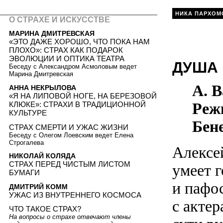
НИКА ПАРХОМ
О СТРАХЕ И ИСКУССТВЕ
МАРИНА ДМИТРЕВСКАЯ
«ЭТО ДАЖЕ ХОРОШО, ЧТО ПОКА НАМ
ПЛОХО»: СТРАХ КАК ПОДАРОК
ЭВОЛЮЦИИ И ОПТИКА ТЕАТРА
ДУША 
Беседу с Александром Асмоловым ведет
Марина Дмитревская
А. 
АННА НЕКРЫЛОВА
«Я НА ЛИПОВОЙ НОГЕ, НА БЕРЕЗОВОЙ
Реж
КЛЮКЕ»: СТРАХИ В ТРАДИЦИОННОЙ
КУЛЬТУРЕ
Бен
СТРАХ СМЕРТИ И УЖАС ЖИЗНИ
Беседу с Олегом Лоевским ведет Елена
Строгалева
Алексей
НИКОЛАЙ КОЛЯДА
СТРАХ ПЕРЕД ЧИСТЫМ ЛИСТОМ
умеет г
БУМАГИ
и пафо
ДМИТРИЙ КОММ
УЖАС ИЗ ВНУТРЕННЕГО КОСМОСА
с акте
ЧТО ТАКОЕ СТРАХ?
На вопросы о страхе отвечают члены