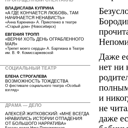
Безусло
ВЛАДИСЛАВА КУПРИНА
«А ГДЕ КОНЧАЕТСЯ ЛЮБОВЬ, ТАМ
НАЧИНАЕТСЯ НЕНАВИСТЬ»
Бородин
«Анна Каренина» А. Прикотенко в театре
«Старый дом» (Новосибирск)
прочит
ЕВГЕНИЯ ТРОПП
«ВЕРНИ ХОТЬ ДЕНЬ ОГРАБЛЕННОГО
Непомил
МАЯ»
«Трепет моего сердца» А. Баргмана в Театре
им. В. Ф. Комиссаржевской
Даже ес
нет ни 
СОЦИАЛЬНЫЙ ТЕАТР
родите
ЕЛЕНА СТРОГАЛЕВА
ВОЗМОЖНОСТЬ ТОЖДЕСТВА
полным
О фестивале социального театра «Особый
взгляд»
и никог
не чит
ДРАМА — ДЕЛО
АЛЕКСЕЙ ЖИТКОВСКИЙ: «МНЕ ВСЕГДА
даже ес
НРАВИЛИСЬ ИСТОРИИ ОТПАДЕНИЯ
ОТ БОЛЬШОГО НАРРАТИВА»
Беседу ведет Ника Пархомовская