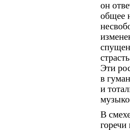
он отве
общее 
несвоб
измене
спущен
страсть
Эти ро
в гума
и тота
музыко
В смехе
горечи 