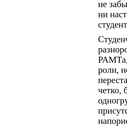
не забы
ни нас
студент
Студен
разноро
РАМТа,
роли, 
перест
четко, 
одногр
присут
напорис