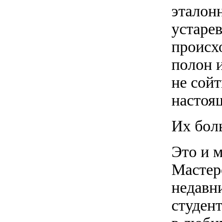
эталон
устаре
происхо
полон 
не сойт
настоя
Их бол
Это и 
Мастер
недавн
студен