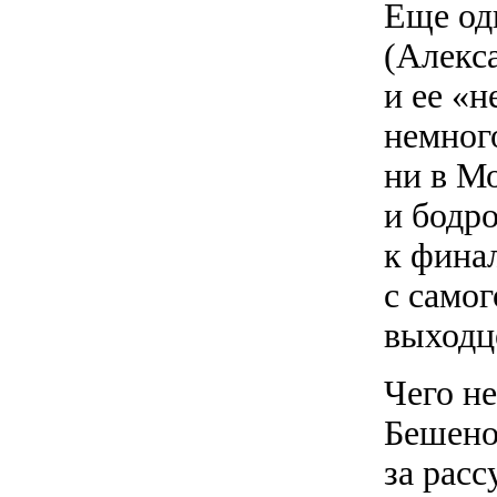
Еще од
(Алекс
и ее «
немног
ни в Мо
и бодро
к фина
с самог
выходце
Чего н
Бешено
за рас