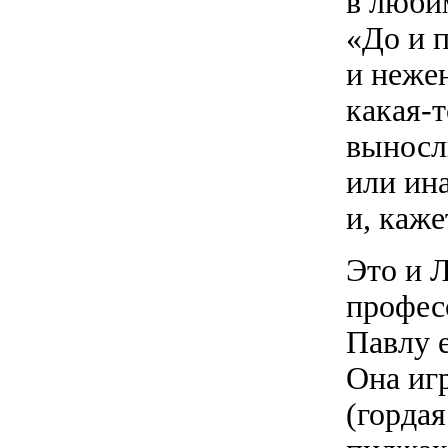
в люби
«До и п
и нежен
какая-т
выносли
или ина
и, каже
Это и 
профес
Павлу 
Она иг
(гордая