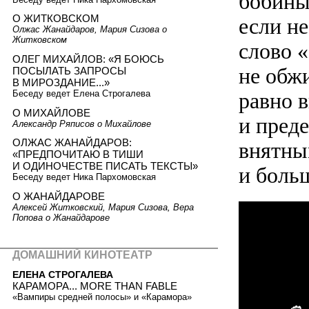
бобины
О ЖИТКОВСКОМ
если не
Олжас Жанайдаров, Мария Сизова о
Житковском
слово «
ОЛЕГ МИХАЙЛОВ: «Я БОЮСЬ
не обжи
ПОСЫЛАТЬ ЗАПРОСЫ
В МИРОЗДАНИЕ...»
равно в
Беседу ведет Елена Строгалева
О МИХАЙЛОВЕ
и преде
Александр Ряписов о Михайлове
ОЛЖАС ЖАНАЙДАРОВ:
внятны
«ПРЕДПОЧИТАЮ В ТИШИ
И ОДИНОЧЕСТВЕ ПИСАТЬ ТЕКСТЫ»
и боль
Беседу ведет Ника Пархомовская
О ЖАНАЙДАРОВЕ
Алексей Житковский, Мария Сизова, Вера
Попова о Жанайдарове
ДОМАШНИЙ КИНОТЕАТР
ЕЛЕНА СТРОГАЛЕВА
КАРАМОРА... MORE THAN FABLE
«Вампиры средней полосы» и «Карамора»