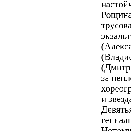
настой
Рощина
трусов
экзаль
(Алекс
(Влади
(Дмитр
за непл
хореогр
и звез
Девять
гениал
Непоми