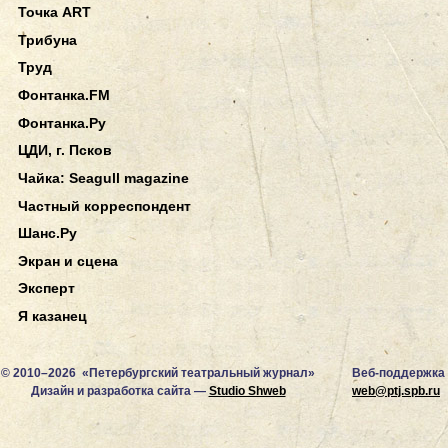
Точка ART
Трибуна
Труд
Фонтанка.FM
Фонтанка.Ру
ЦДИ, г. Псков
Чайка: Seagull magazine
Частный корреспондент
Шанс.Ру
Экран и сцена
Эксперт
Я казанец
© 2010–2026 «Петербургский театральный журнал»
Веб-поддержка
Дизайн и разработка сайта —
Studio Shweb
web@ptj.spb.ru