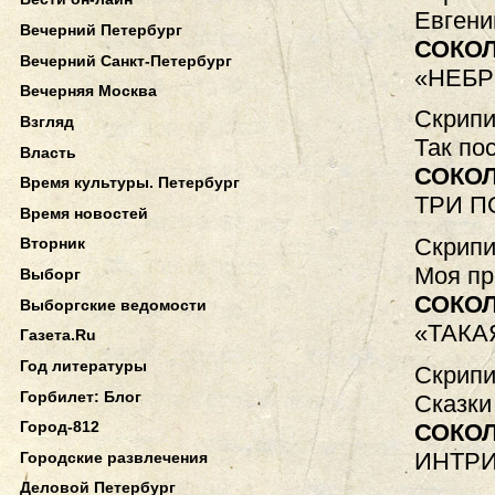
Евгени
Вечерний Петербург
СОКО
Вечерний Санкт-Петербург
«НЕБ
Вечерняя Москва
Скрипи
Взгляд
Так по
Власть
СОКО
Время культуры. Петербург
ТРИ П
Время новостей
Скрипи
Вторник
Моя пр
Выборг
СОКОЛ
Выборгские ведомости
«ТАКА
Газета.Ru
Год литературы
Скрипи
Горбилет: Блог
Сказки
Город-812
СОКО
ИНТРИ
Городские развлечения
Деловой Петербург