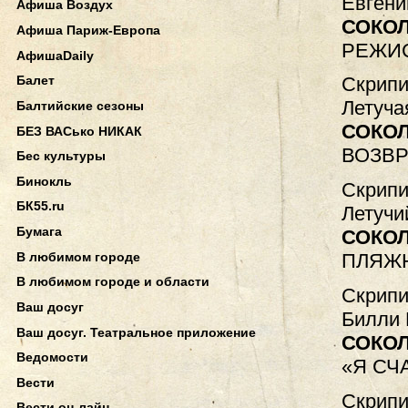
Евгени
Афиша Воздух
СОКО
Афиша Париж-Европа
РЕЖИС
АфишаDaily
Скрипи
Балет
Летуча
Балтийские сезоны
СОКО
БЕЗ ВАСько НИКАК
ВОЗВР
Бес культуры
Бинокль
Скрипи
БК55.ru
Летучи
Бумага
СОКОЛ
В любимом городе
ПЛЯЖ
В любимом городе и области
Скрипи
Ваш досуг
Билли 
Ваш досуг. Театральное приложение
СОКО
Ведомости
«Я СЧ
Вести
Скрипи
Вести он-лайн