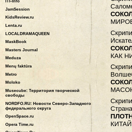
ITI-Info
Саломе
JamSession
СОКО
KidsReview.ru
МИРОВ
Lenta.ru
Скрипи
LOCALDRAMAQUEEN
Искате
MaskBook
СОКО
Masters Journal
КАК Н
Meduza
Скрипи
Menų faktūra
Волшеб
Metro
СОКО
Moloko
МАСО
Musecube: Территория творческой
свободы
Скрипи
NORDFO.RU: Новости Северо-Западного
Страна
федерального округа
ПЛОТ
OpenSpace.ru
КИТАЙ
Opera Time.ru