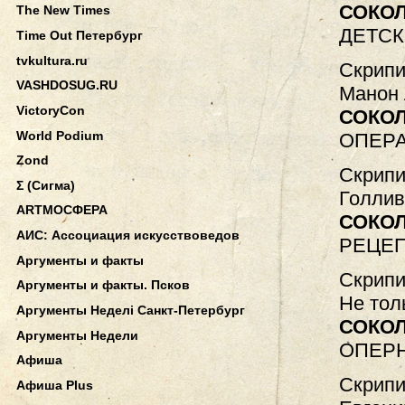
СОКО
The New Times
ДЕТСК
Time Out Петербург
tvkultura.ru
Скрипи
VASHDOSUG.RU
Манон 
VictoryCon
СОКО
World Podium
ОПЕРА
Zond
Скрипи
Σ (Сигма)
Голлив
АRТМОСФЕРА
СОКО
АИС: Ассоциация искусствоведов
РЕЦЕ
Аргументы и факты
Скрипи
Аргументы и факты. Псков
Не тол
Аргументы Неделi Санкт-Петербург
СОКО
Аргументы Недели
ОПЕР
Афиша
Скрипи
Афиша Plus