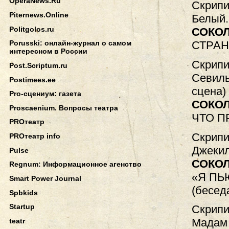
OperaNews.Ru
Скрипи
Piternews.Online
Белый.
Politgolos.ru
СОКО
СТРАН
Porusski: онлайн-журнал о самом
интересном в России
Скрипи
Post.Scriptum.ru
Севиль
Postimees.ee
сцена)
Pro-сцениум: газета
СОКО
Proscaenium. Вопросы театра
ЧТО 
PROтеатр
Скрипи
PROтеатр info
Джекил
Pulse
СОКО
Regnum: Информационное агенство
«Я ПЬ
Smart Power Journal
(бесед
Spbkids
Startup
Скрипи
Мадам 
teatr