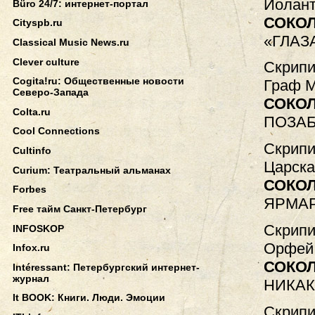
Иолант
Büro 24/7: интернет-портал
СОКО
Cityspb.ru
«ГЛАЗ
Classical Music News.ru
Clever culture
Скрипи
Cogita!ru: Общественные новости
Граф М
Северо-Запада
СОКО
Colta.ru
ПОЗАБ
Cool Connections
Скрипи
Cultinfo
Царска
Curium: Театральный альманах
СОКО
Forbes
ЯРМАР
Free тайм Санкт-Петербург
Скрипи
INFOSKOP
Орфей 
Infox.ru
СОКО
Intéressant: Петербургский интернет-
журнал
НИКА
It BOOK: Книги. Люди. Эмоции
Скрипи