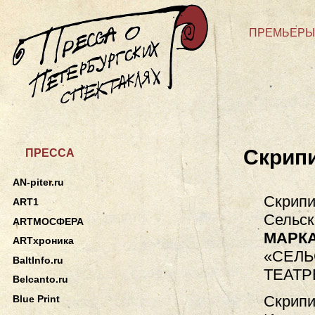
ПРЕМЬЕРЫ
Скрип
ПРЕССА
AN-piter.ru
Скрипи
ART1
Сельск
ARTМОСФЕРА
МАРК
ARTхроника
«СЕЛЬ
BaltInfo.ru
ТЕАТР
Belcanto.ru
Скрипи
Blue Print