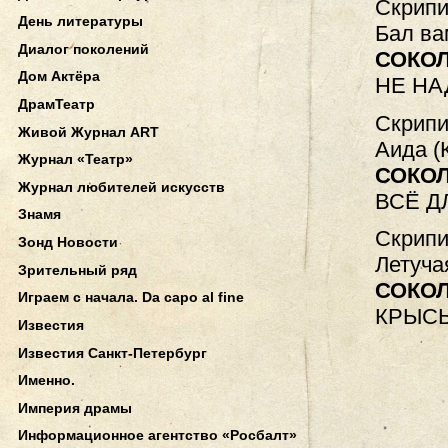
Скрипи
День литературы
Бал ва
Диалог поколений
СОКО
Дом Актёра
НЕ НА
ДрамТеатр
Скрипи
Живой Журнал ART
Аида (
Журнал «Театр»
СОКОЛ
Журнал любителей искусств
ВСË Д
Знамя
Скрипи
Зонд Новости
Летуча
Зрительный ряд
СОКО
Играем с начала. Da capo al fine
КРЫС
Известия
Известия Санкт-Петербург
Именно.
Империя драмы
Информационное агентство «Росбалт»