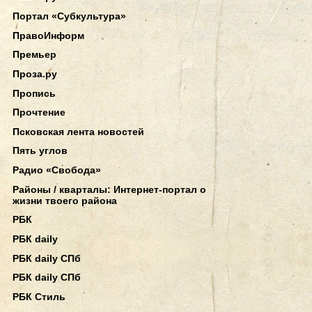
Портал «Субкультура»
ПравоИнформ
Премьер
Проза.ру
Пропись
Прочтение
Псковская лента новостей
Пять углов
Радио «Свобода»
Районы / кварталы: Интернет-портал о
жизни твоего района
РБК
РБК daily
РБК daily СПб
РБК daily СПб
РБК Стиль