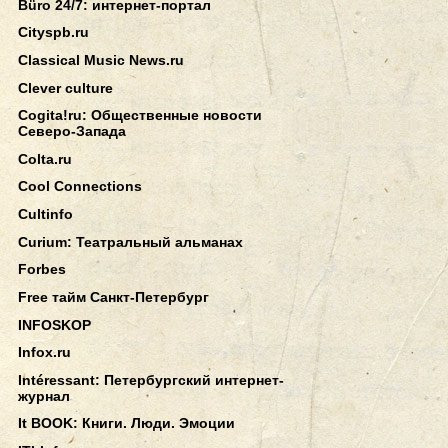
Büro 24/7: интернет-портал
Cityspb.ru
Classical Music News.ru
Clever culture
Cogita!ru: Общественные новости
Северо-Запада
Colta.ru
Cool Connections
Cultinfo
Curium: Театральный альманах
Forbes
Free тайм Санкт-Петербург
INFOSKOP
Infox.ru
Intéressant: Петербургский интернет-
журнал
It BOOK: Книги. Люди. Эмоции