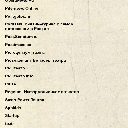
OperaNews.Ru
Piternews.Online
Politgolos.ru
Porusski: онлайн-журнал о самом
интересном в России
Post.Scriptum.ru
Postimees.ee
Pro-сцениум: газета
Proscaenium. Вопросы театра
PROтеатр
PROтеатр info
Pulse
Regnum: Информационное агенство
Smart Power Journal
Spbkids
Startup
teatr