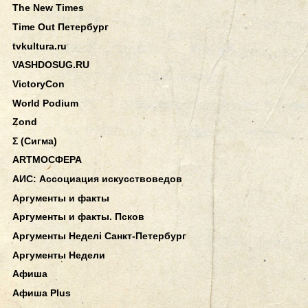
The New Times
Time Out Петербург
tvkultura.ru
VASHDOSUG.RU
VictoryCon
World Podium
Zond
Σ (Сигма)
АRТМОСФЕРА
АИС: Ассоциация искусствоведов
Аргументы и факты
Аргументы и факты. Псков
Аргументы Неделi Санкт-Петербург
Аргументы Недели
Афиша
Афиша Plus