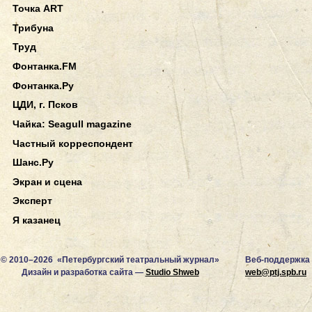
Точка ART
Трибуна
Труд
Фонтанка.FM
Фонтанка.Ру
ЦДИ, г. Псков
Чайка: Seagull magazine
Частный корреспондент
Шанс.Ру
Экран и сцена
Эксперт
Я казанец
© 2010–2026 «Петербургский театральный журнал»
Веб-поддержка
Дизайн и разработка сайта —
Studio Shweb
web@ptj.spb.ru