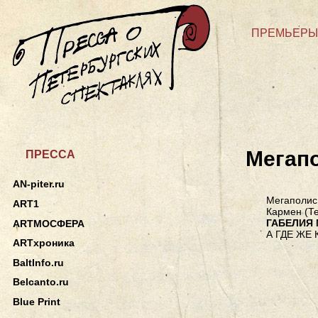
ПРЕМЬЕРЫ
Мегап
ПРЕССА
AN-piter.ru
Мегаполис.
ART1
Кармен (Т
ГАБЕЛИЯ
ARTМОСФЕРА
А ГДЕ ЖЕ
ARTхроника
BaltInfo.ru
Belcanto.ru
Blue Print