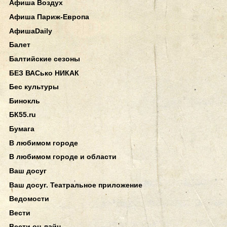
Афиша Воздух
Афиша Париж-Европа
АфишаDaily
Балет
Балтийские сезоны
БЕЗ ВАСько НИКАК
Бес культуры
Бинокль
БК55.ru
Бумага
В любимом городе
В любимом городе и области
Ваш досуг
Ваш досуг. Театральное приложение
Ведомости
Вести
Вести он-лайн