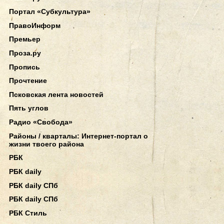
Портал «Субкультура»
ПравоИнформ
Премьер
Проза.ру
Пропись
Прочтение
Псковская лента новостей
Пять углов
Радио «Свобода»
Районы / кварталы: Интернет-портал о
жизни твоего района
РБК
РБК daily
РБК daily СПб
РБК daily СПб
РБК Стиль