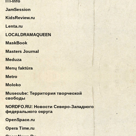
ITI-Info
JamSession
KidsReview.ru
Lenta.ru
LOCALDRAMAQUEEN
MaskBook
Masters Journal
Meduza
Menų faktūra
Metro
Moloko
Musecube: Территория творческой
свободы
NORDFO.RU: Новости Северо-Западного
федерального округа
OpenSpace.ru
Opera Time.ru