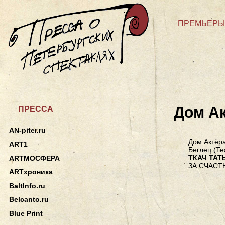
ПРЕМЬЕРЫ
Дом А
ПРЕССА
AN-piter.ru
Дом Актёра
ART1
Беглец (Те
ТКАЧ ТАТ
ARTМОСФЕРА
ЗА СЧАС
ARTхроника
BaltInfo.ru
Belcanto.ru
Blue Print