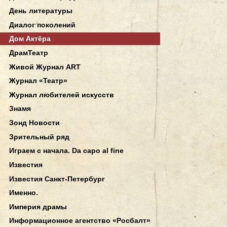
День литературы
Диалог поколений
Дом Актёра
ДрамТеатр
Живой Журнал ART
Журнал «Театр»
Журнал любителей искусств
Знамя
Зонд Новости
Зрительный ряд
Играем с начала. Da capo al fine
Известия
Известия Санкт-Петербург
Именно.
Империя драмы
Информационное агентство «Росбалт»