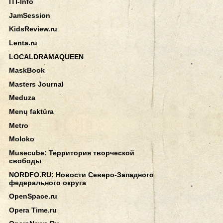
ITI-Info
JamSession
KidsReview.ru
Lenta.ru
LOCALDRAMAQUEEN
MaskBook
Masters Journal
Meduza
Menų faktūra
Metro
Moloko
Musecube: Территория творческой
свободы
NORDFO.RU: Новости Северо-Западного
федерального округа
OpenSpace.ru
Opera Time.ru