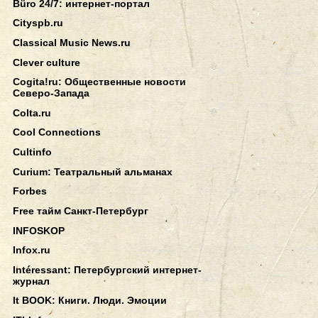
Büro 24/7: интернет-портал
Cityspb.ru
Classical Music News.ru
Clever culture
Cogita!ru: Общественные новости
Северо-Запада
Colta.ru
Cool Connections
Cultinfo
Curium: Театральный альманах
Forbes
Free тайм Санкт-Петербург
INFOSKOP
Infox.ru
Intéressant: Петербургский интернет-
журнал
It BOOK: Книги. Люди. Эмоции