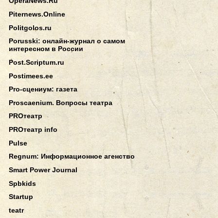
OperaNews.Ru
Piternews.Online
Politgolos.ru
Porusski: онлайн-журнал о самом
интересном в России
Post.Scriptum.ru
Postimees.ee
Pro-сцениум: газета
Proscaenium. Вопросы театра
PROтеатр
PROтеатр info
Pulse
Regnum: Информационное агенство
Smart Power Journal
Spbkids
Startup
teatr