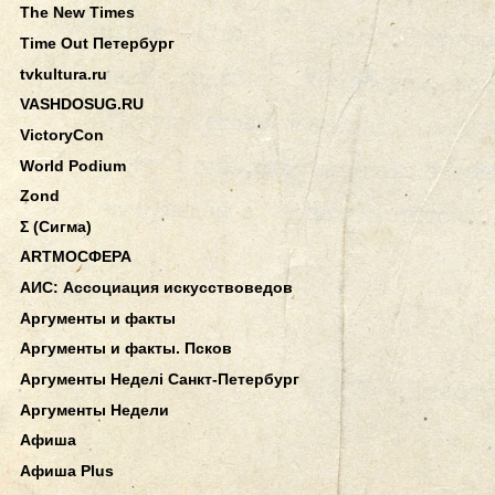
The New Times
Time Out Петербург
tvkultura.ru
VASHDOSUG.RU
VictoryCon
World Podium
Zond
Σ (Сигма)
АRТМОСФЕРА
АИС: Ассоциация искусствоведов
Аргументы и факты
Аргументы и факты. Псков
Аргументы Неделi Санкт-Петербург
Аргументы Недели
Афиша
Афиша Plus