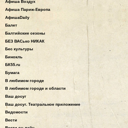
Афиша Воздух
Афиша Париж-Европа
АфишаDaily
Балет
Балтийские сезоны
БЕЗ ВАСько НИКАК
Бес культуры
Бинокль
БК55.ru
Бумага
В любимом городе
В любимом городе и области
Ваш досуг
Ваш досуг. Театральное приложение
Ведомости
Вести
Вести он-лайн