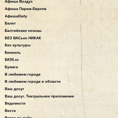
Афиша Воздух
Афиша Париж-Европа
АфишаDaily
Балет
Балтийские сезоны
БЕЗ ВАСько НИКАК
Бес культуры
Бинокль
БК55.ru
Бумага
В любимом городе
В любимом городе и области
Ваш досуг
Ваш досуг. Театральное приложение
Ведомости
Вести
Вести он-лайн