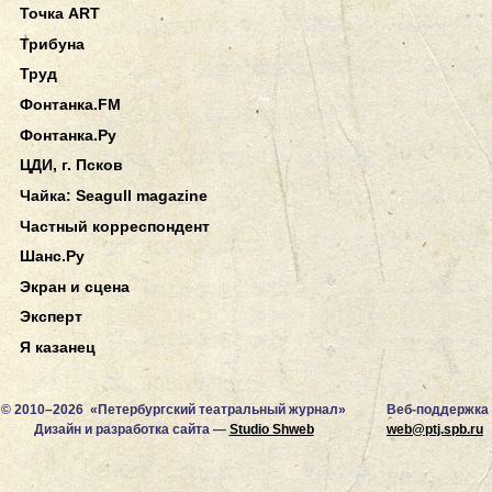
Точка ART
Трибуна
Труд
Фонтанка.FM
Фонтанка.Ру
ЦДИ, г. Псков
Чайка: Seagull magazine
Частный корреспондент
Шанс.Ру
Экран и сцена
Эксперт
Я казанец
© 2010–2026 «Петербургский театральный журнал»
Веб-поддержка
Дизайн и разработка сайта —
Studio Shweb
web@ptj.spb.ru