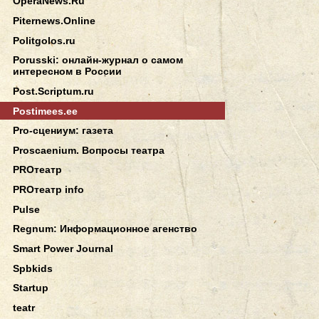
OperaNews.Ru
Piternews.Online
Politgolos.ru
Porusski: онлайн-журнал о самом
интересном в России
Post.Scriptum.ru
Postimees.ee
Pro-сцениум: газета
Proscaenium. Вопросы театра
PROтеатр
PROтеатр info
Pulse
Regnum: Информационное агенство
Smart Power Journal
Spbkids
Startup
teatr