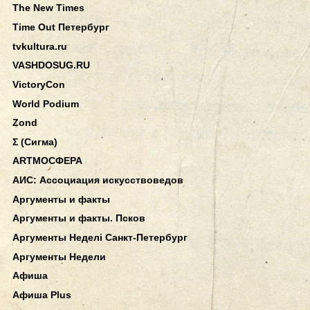
The New Times
Time Out Петербург
tvkultura.ru
VASHDOSUG.RU
VictoryCon
World Podium
Zond
Σ (Сигма)
АRТМОСФЕРА
АИС: Ассоциация искусствоведов
Аргументы и факты
Аргументы и факты. Псков
Аргументы Неделi Санкт-Петербург
Аргументы Недели
Афиша
Афиша Plus