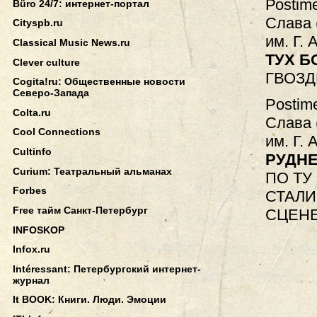
Роstim
Büro 24/7: интернет-портал
Слава 
Cityspb.ru
им. Г. 
Classical Music News.ru
ТУХ Б
Clever culture
ГВОЗД
Cogita!ru: Общественные новости
Северо-Запада
Рostim
Colta.ru
Слава 
Cool Connections
им. Г. 
Cultinfo
РУДНЕ
Curium: Театральный альманах
ПО ТУ
Forbes
СТАЛИ
Free тайм Санкт-Петербург
СЦЕН
INFOSKOP
Infox.ru
Intéressant: Петербургский интернет-
журнал
It BOOK: Книги. Люди. Эмоции