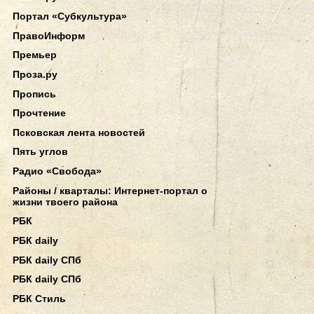
Портал «Субкультура»
ПравоИнформ
Премьер
Проза.ру
Пропись
Прочтение
Псковская лента новостей
Пять углов
Радио «Свобода»
Районы / кварталы: Интернет-портал о
жизни твоего района
РБК
РБК daily
РБК daily СПб
РБК daily СПб
РБК Стиль