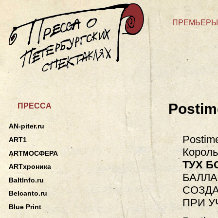
ПРЕМЬЕРЫ
Postim
ПРЕССА
AN-piter.ru
Postim
ART1
Король
ARTМОСФЕРА
ТУХ Б
ARTхроника
БАЛЛА
BaltInfo.ru
СОЗДА
Belcanto.ru
ПРИ У
Blue Print