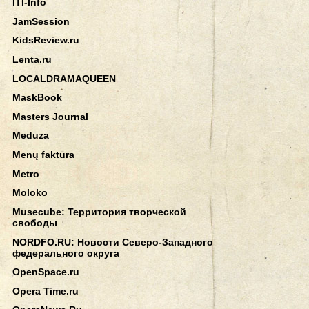
ITI-Info
JamSession
KidsReview.ru
Lenta.ru
LOCALDRAMAQUEEN
MaskBook
Masters Journal
Meduza
Menų faktūra
Metro
Moloko
Musecube: Территория творческой
свободы
NORDFO.RU: Новости Северо-Западного
федерального округа
OpenSpace.ru
Opera Time.ru