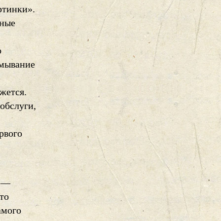
ртинки».
нные
о
омывание
жется.
 обслуги,
рвого
е —
то
амого