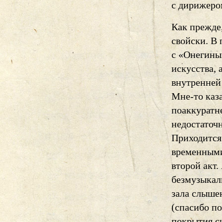
с дирижеро
Как прежде,
свойски. В 
с «Онегины
искусства, 
внутренней
Мне-то каза
поаккуратн
недостаточ
Приходится
временными
второй акт.
безмузыкал
зала слышен
(спасибо п
покрытия сц