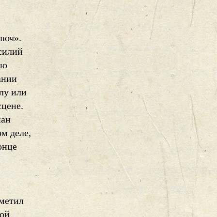
люч».
асилий
ию
ании
лу или
сцене.
нан
м деле,
онце
аметил
рой