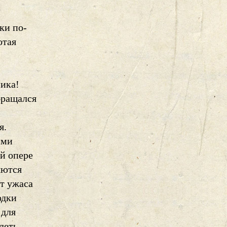
ки по-
отая
ника!
бращался
я.
ими
й опере
яются
т ужаса
одки
 для
леть,