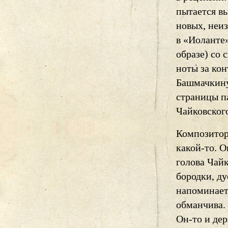
пытается вы
новых, неи
в «Иоланте»
образе) со 
ноты за ко
Башмачкину
страницы п
Чайковского
Композитор
какой-то. О
голова Чайк
бородки, ду
напоминает
обманчива.
Он-то и дер