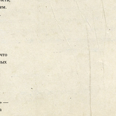
ем.
.
 что
ных
а» —
а