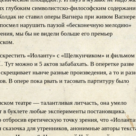
х глубоким символистско-философским содержани
Жолдак не ставил оперы Вагнера при живом Вагнере
 посмел нарушить паузой «бесконечную мелодию»
гения, мы бы не видели больше его премьер
ском.
 скрестить «Иоланту» с «Щелкунчиком» и фильмом
Тут можно и 5 актов забабахать. В оперетке разве
 скрещивает нынче разные произведения, а то и раз
в. В опере пока рвать и тасовать партитуру было
ском театре — талантливая литчасть, она умело
т в буклете любые эксперименты постановщика.
ю отбросив еретическую точку зрения, что «Иолант
 сказочка для утренников, анонимные авторы текст