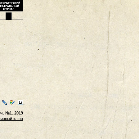
ontakte
LiveJournal
Мой
LiveInternet
Мир
. №1. 2019
пичный ключ