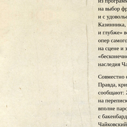
из програм
на выбор ф
и с удовол
Казинника,
и глубже» в
опер самого
на сцене и 
«бесконечн
наследия Ч
Совместно с
Правда, кр
сообщают: 
на перепис
вполне пар
с бакенбард
Чайковский