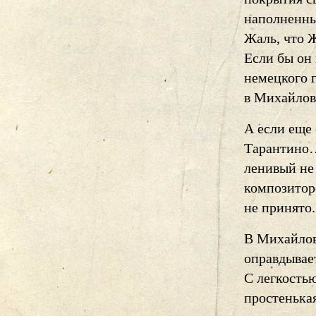
наполненны
Жаль, что 
Если бы он
немецкого 
в Михайлов
А если еще
Тарантино… 
ленивый не
композиторо
не принято.
В Михайлов
оправдывае
С легкость
простенькая