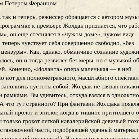
м Петером Феранцом.
 так и теперь, режиссер обращается с автором музы
программке к премьере Жолдак признается, что раб
м», он еще стеснялся в «чужом доме», чужом виде
а теперь чувствует себя совершенно свободно, «без
 цензуры». Как, однако, обманчиво сознание худож
лось, он и тогда резвился без меры, но с музыкой о
ей. Конечно, «Иоланта» опера маленькая — в ней
но нот для полнометражного, масштабного спектакл
 заполнять пустоты собой. Жолдак не связан никак
 рамками. Вы удивитесь, откуда взялся в одноактно
 А что тут странного? При фантазии Жолдака появл
ьный пролог и эпилог, когда в тишине притихшего о
 только грохот легкой кавалерийской девичьей пох
остановочной части, подобравшей удачный материал
енической площадки!). И пауз в музыке не надо жа