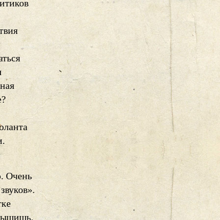
ритиков
твия
аться
я
тная
е?
оланта
и.
,
о. Очень
звуков».
тке
слышишь.