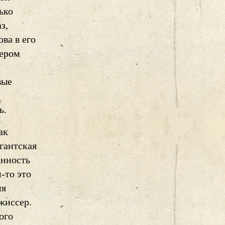
ько
з,
ва в его
пером
вые
ь.
ак
гантская
енность
-то это
ия
жиссер.
ого