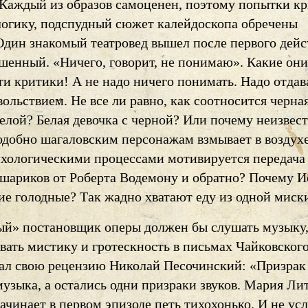
 Каждый из образов самоценен, поэтому попытки к
логику, подспудный сюжет калейдоскопа обречены
 Один знакомый театровед вышел после первого дейс
ошенный. «Ничего, говорит, не понимаю». Какие они
и критики! А не надо ничего понимать. Надо отдав
вольствием. Не все ли равно, как соотносится черна
елой? Белая девочка с черной? Или почему неизвес
добно шагаловским персонажам взмывает в воздух
хологическими процессами мотивируется передача
шариков от Роберта Водемону и обратно? Почему И
ие голодные? Так жадно хватают еду из одной миск
й» постановщик оперы должен бы слушать музыку
вать мистику и гротескность в письмах Чайковског
вал свою рецензию Николай Песочинский: «Призрак 
узыка, а остались одни призраки звуков. Мария Ли
ачинает в первом эпизоде петь тихохонько. И не у