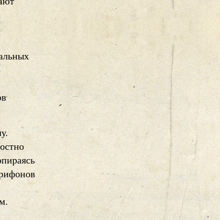
гают
тальных
о
ов
у.
достно
опираясь
Трифонов
м.