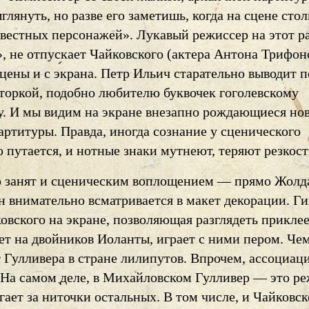
глянуть, но разве его заметишь, когда на сцене стол
звестных персонажей». Лукавый режиссер на этот ра
, не отпускает Чайковского (актера Антона Трифоно
сцены и с экрана. Петр Ильич старательно выводит 
нторкой, подобно любителю буквочек гоголевскому
. И мы видим на экране внезапно рождающиеся но
артитуры. Правда, иногда сознание у сценического
 путается, и нотные знаки мутнеют, теряют резкост
 занят и сценическим воплощением — прямо Жолд
н внимательно всматривается в макет декорации. Ги
овского на экране, позволяющая разглядеть прикле
ет на двойников Иоланты, играет с ними пером. Чем
 Гулливера в стране лилипутов. Впрочем, ассоциац
 На самом деле, в Михайловском Гулливер — это ре
гает за ниточки остальных. В том числе, и Чайковск