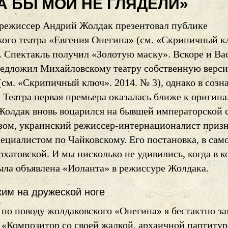
А БЫ МОИ НЕ ГЛЯДЕЛИ»
д режиссер Андрий Жолдак презентовал публике
ого театра «Евгения Онегина» (см. «Скрипичный к
). Спектакль получил «Золотую маску». Вскоре и В
редложил Михайловскому театру собственную верс
(см. «Скрипичный ключ». 2014. № 3), однако в созн
 Театра первая премьера оказалась ближе к оригина
 Жолдак вновь воцарился на бывшей императорской 
зом, украинский режиссер-интернационалист приз
ециалистом по Чайковскому. Его постановка, в само
хатовской. И мы нисколько не удивились, когда в к
была объявлена «Иоланта» в режиссуре Жолдака.
ким на дружеской ноге
 по поводу жолдаковского «Онегина» я бестактно з
: «Композитор со своей жалкой, архаичной партиту