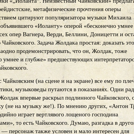
мки «„Иоланта“. Неизвестный Чайковский» предла
рейдистские, метафизические прочтения оперы
ьствием цитируют популяризатора музыки Михаила
 объявившего «Иоланту» оперой «бесконечно умнее
сех опер Вагнера, Верди, Беллини, Доницетти и ос
 Чайковского. Задача Жолдака простая: доказать эт
заодно продемонстрировать, что он, Жолдак, тоже
о умнее и глубже» предшествующих интерпретатор
айковского.
 Чайковским (на сцене и на экране) все ему по плеч
итики, музыковеды путаются в показаниях. Одни ра
Жолдак впервые раскрыл подлинного Чайковского, 
ку (не на музыку же!). По мнению других, «Антон 
одийно играет вертлявого лощеного господина
ами», то есть Чайковского. Думаю, разгадка в друго
 — персонаж также условен и мало интересен для