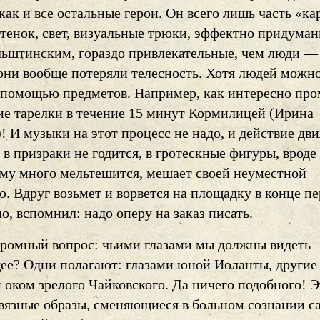
как и все остальные герои. Он всего лишь часть «ка
тенок, свет, визуальные трюки, эффектно придума
ьштинским, гораздо привлекательные, чем люди —
они вообще потеряли телесность. Хотя людей можн
 помощью предметов. Например, как интересно пр
ие тарелки в течение 15 минут Кормилицей (Ирина
 И музыки на этот процесс не надо, и действие дви
в призраки не годится, в гротескные фигуры, вроде
ому много мельтешится, мешает своей неуместной
. Вдруг возьмет и ворвется на площадку в конце пе
о, вспомнил: надо оперу на заказ писать.
кромный вопрос: чьими глазами мы должны видеть
ее? Одни полагают: глазами юной Иоланты, други
 оком зрелого Чайковского. Да ничего подобного! Э
связные образы, сменяющиеся в больном сознании с