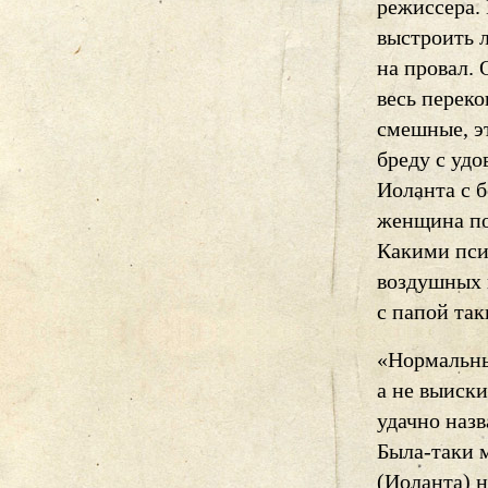
режиссера.
выстроить 
на провал.
весь перек
смешные, эт
бреду с удо
Иоланта с б
женщина по
Какими пси
воздушных 
с папой так
«Нормальны
а не выиски
удачно наз
Была-таки м
(Иоланта) н