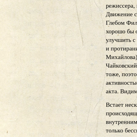
режиссера, 
Движение с
Глебом Фил
хорошо бы 
улучшить с
и протиран
Михайлова)!
Чайковский 
тоже, поэт
активностью
акта. Видим
Встает нес
происходящ
внутренним
только бес