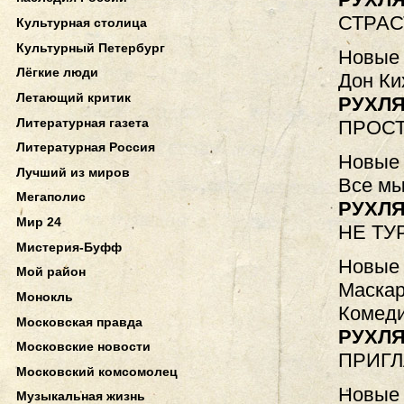
СТРАС
Культурная столица
Культурный Петербург
Новые 
Лёгкие люди
Дон Ки
Летающий критик
РУХЛЯ
Литературная газета
ПРОС
Литературная Россия
Новые 
Лучший из миров
Все мы
Мегаполис
РУХЛЯ
Мир 24
НЕ ТУ
Мистерия-Буфф
Новые 
Мой район
Маскар
Монокль
Комеди
Московская правда
РУХЛЯ
Московские новости
ПРИГ
Московский комсомолец
Новые 
Музыкальная жизнь