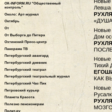
Новые 
ОК-INFORM.RU "Общественный
Левша 
контроль"
РУХЛЯ
Около: Арт-журнал
«ДУША
Октябрь
От
Новые 
От Выборга до Питера
Дом ос
Охтинский Пресс-центр
РУХЛЯ
ПОСЛ
Панорама ТВ
Петербургский авангард
Новые 
Петербургский дневник
Тихий 
Петербургский театрал
ЕГОШ
Петербургский театральный журнал
КАК В
Петербургский Час Пик
Новые 
Петровский курьер
Русалк
Планета Красота
РУХЛЯ
Полезно пенсионерам
МОЗГ
Полит.ру