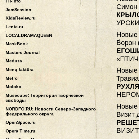
ITI-Info
Симон 
JamSession
КРЫЛ
KidsReview.ru
УРОК
Lenta.ru
Новые 
LOCALDRAMAQUEEN
Ворон 
MaskBook
ЕГОШ
Masters Journal
«ПТИЧ
Meduza
Новые 
Menų faktūra
Травиа
Metro
РУХЛЯ
Moloko
НЕРО
Musecube: Территория творческой
свободы
Новые 
NORDFO.RU: Новости Северо-Западного
Визит 
федерального округа
РЕШЕ
OpenSpace.ru
ВИЗИТ
Opera Time.ru