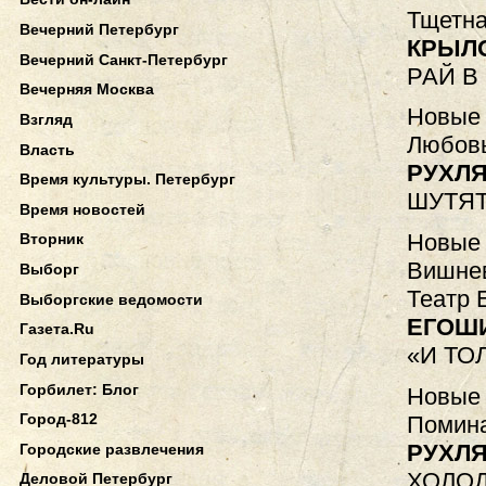
Тщетна
Вечерний Петербург
КРЫЛ
Вечерний Санкт-Петербург
РАЙ В
Вечерняя Москва
Новые 
Взгляд
Любовь
Власть
РУХЛЯ
Время культуры. Петербург
ШУТЯТ
Время новостей
Новые 
Вторник
Вишнев
Выборг
Театр 
Выборгские ведомости
ЕГОШ
Газета.Ru
«И ТО
Год литературы
Горбилет: Блог
Новые 
Город-812
Помина
РУХЛЯ
Городские развлечения
ХОЛО
Деловой Петербург