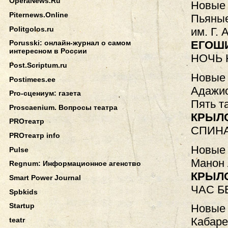
OperaNews.Ru
Новые 
Piternews.Online
Пьяные
Politgolos.ru
им. Г. 
ЕГОШ
Porusski: онлайн-журнал о самом
интересном в России
НОЧЬ
Post.Scriptum.ru
Новые 
Postimees.ee
Адажио
Pro-сцениум: газета
Пять т
Proscaenium. Вопросы театра
КРЫЛ
PROтеатр
СПИНА
PROтеатр info
Новые 
Pulse
Манон 
Regnum: Информационное агенство
КРЫЛ
Smart Power Journal
ЧАС Б
Spbkids
Startup
Новые 
Кабаре
teatr