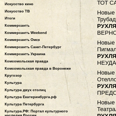
ТОТ С
Искусство кино
Искусство ТВ
Новые 
Трубад
Итоги
РУХЛЯ
Коммерсантъ
ВЕРНО
Коммерсантъ Weekend
Коммерсантъ Омск
Новые 
Коммерсантъ Санкт-Петербург
Пигмал
Коммерсантъ Украина
РУХЛЯ
Комсомольская правда
НЕУД
Комсомольская правда в Воронеже
Новые 
Кругозор
Отелло
Культура
РУХЛЯ
Культура двух столиц
ПРЕД
Культура Екатеринбурга.рф
Новые 
Культура Петербурга
Театра
Культура.РФ: Портал культурного
РУХЛЯ
наследия России