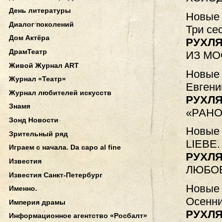
День литературы
Новые 
Диалог поколений
Три се
Дом Актёра
РУХЛЯ
ДрамТеатр
ИЗ М
Живой Журнал ART
Новые 
Журнал «Театр»
Евгени
Журнал любителей искусств
РУХЛЯ
Знамя
«РАНО
Зонд Новости
Новые 
Зрительный ряд
LIEBE. 
Играем с начала. Da capo al fine
РУХЛЯ
Известия
ЛЮБОВ
Известия Санкт-Петербург
Новые 
Именно.
Осенни
Империя драмы
РУХЛЯ
Информационное агентство «Росбалт»