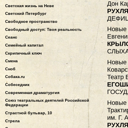
Дон Ка
Светская жизнь на Неве
РУХЛЯ
Светский Петербург
ДЕФИЦ
Свободное пространство
Новые 
Свободный доступ: Твоя реальность
Евгени
Сеанс
КРЫЛ
Семейный капитал
СЛЫХ
Скрипичный ключ
Смена
Новые 
Коварс
Сноб
Театр 
Собака.ru
ЕГОШ
Собеседник
ГОСУД
Современная драматургия
Союз театральных деятелей Российской
Новые 
Федерации
Тракти
Страстной бульвар, 10
им. Г. 
Стрела
РУХЛЯ