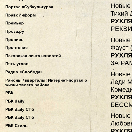
Новые 
Портал «Субкультура»
Тихий 
ПравоИнформ
РУХЛЯ
Премьер
РЕКВ
Проза.ру
Новые 
Пропись
Фауст 
Прочтение
РУХЛЯ
Псковская лента новостей
ЗА Р
Пять углов
Радио «Свобода»
Новые 
Районы / кварталы: Интернет-портал о
Леди М
жизни твоего района
Комеди
РБК
РУХЛЯ
РБК daily
БЕСС
РБК daily СПб
Новые 
РБК daily СПб
Любовн
РБК Стиль
РУХЛЯ