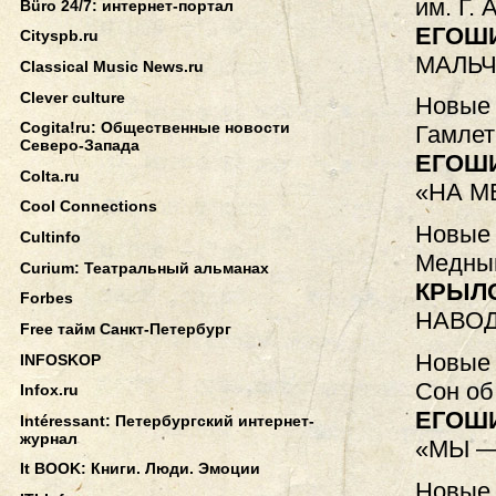
им. Г. 
Büro 24/7: интернет-портал
ЕГОШ
Cityspb.ru
МАЛЬЧ
Classical Music News.ru
Clever culture
Новые 
Cogita!ru: Общественные новости
Гамлет
Северо-Запада
ЕГОШ
Colta.ru
«НА М
Cool Connections
Новые 
Cultinfo
Медный
Curium: Театральный альманах
КРЫЛ
Forbes
НАВОД
Free тайм Санкт-Петербург
Новые 
INFOSKOP
Сон об
Infox.ru
ЕГОШ
Intéressant: Петербургский интернет-
журнал
«МЫ —
It BOOK: Книги. Люди. Эмоции
Новые 