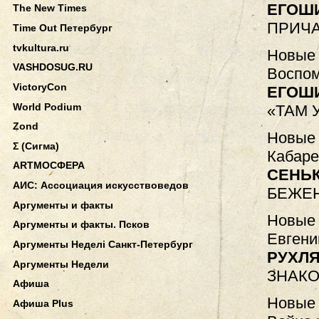
ЕГОШ
The New Times
ПРИЧА
Time Out Петербург
tvkultura.ru
Новые 
VASHDOSUG.RU
Воспом
VictoryCon
ЕГОШ
World Podium
«ТАМ 
Zond
Новые 
Σ (Сигма)
Кабаре
АRТМОСФЕРА
СЕНЬК
АИС: Ассоциация искусствоведов
БЕЖЕН
Аргументы и факты
Новые 
Аргументы и факты. Псков
Евгени
Аргументы Неделi Санкт-Петербург
РУХЛЯ
Аргументы Недели
ЗНАК
Афиша
Новые 
Афиша Plus