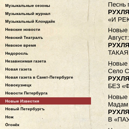
Песнь 
Музыкальные сезоны
РУХЛЯ
Музыкальный журнал
«И РЕ
Музыкальный Клондайк
Новые 
Невские новости
Август
Невский Театралъ
РУХЛЯ
Невское время
ТАКАЯ
Недоросль
Независимая газета
Новые 
Новая газета
Село С
Новая газета в Санкт-Петербурге
РУХЛЯ
БЕЗ «
Новокузнецк
Новости Петербурга
Новые 
Новые Известия
Мадам 
Новый Петербургъ
РУХЛЯ
Нож
В «ПА
Огонёк