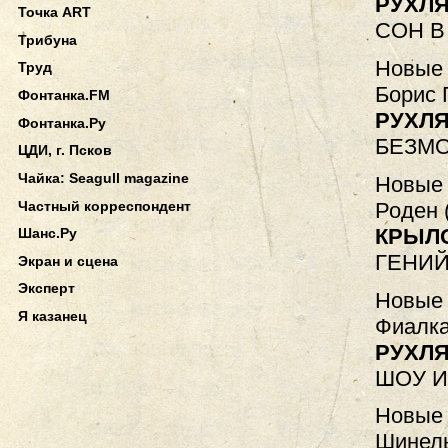
РУХЛЯ
Точка ART
СОН В
Трибуна
Новые 
Труд
Борис 
Фонтанка.FM
РУХЛЯ
Фонтанка.Ру
БЕЗМО
ЦДИ, г. Псков
Чайка: Seagull magazine
Новые 
Частный корреспондент
Роден 
КРЫЛ
Шанс.Ру
ГЕНИЙ
Экран и сцена
Эксперт
Новые 
Я казанец
Фиалка
РУХЛЯ
ШОУ И
Новые 
Шинель