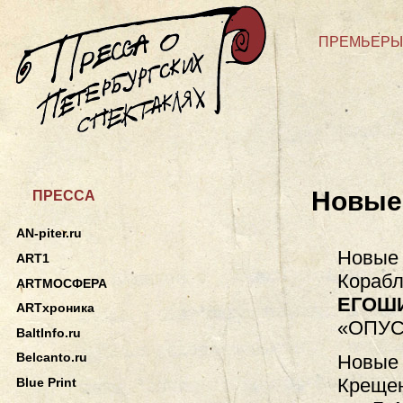
ПРЕМЬЕРЫ
Новые
ПРЕССА
AN-piter.ru
Новые 
ART1
Корабл
ARTМОСФЕРА
ЕГОШ
ARTхроника
«ОПУС
BaltInfo.ru
Belcanto.ru
Новые 
Крещен
Blue Print