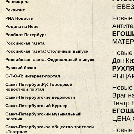
Ревизор.ru
НЕВЕЗ
Реквизит
Новые 
РИА Новости
Антите
Родина на Неве
ЕГОШ
Росбалт Петербург
МАТЕР
Российская газета
Российская газета: Столичный выпуск
Новые 
Дон Ки
Российская газета: Федеральный выпуск
РУХЛЯ
Русский базар
РЫЦАР
С-Т-О-Л: интернет-портал
Санкт-Петербург.Ру: Городской
Новые 
новостной портал
Враг н
Санкт-Петербургские ведомости
Театр 
Санкт-Петербургский Курьер
ЕГОШ
Санкт-Петербургский музыкальный
ЦЕНА
вестник
Санкт-Петербургское общество зрителей
Новые 
«Театрал»