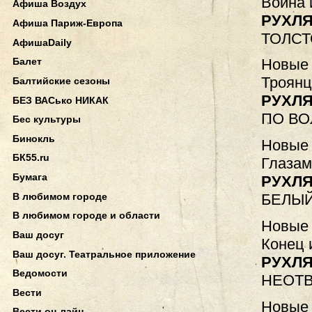
Война 
Афиша Воздух
РУХЛЯ
Афиша Париж-Европа
ТОЛСТ
АфишаDaily
Новые 
Балет
Троянц
Балтийские сезоны
РУХЛЯ
БЕЗ ВАСько НИКАК
ПО ВО
Бес культуры
Бинокль
Новые 
БК55.ru
Глазам
Бумага
РУХЛЯ
В любимом городе
БЕЛЫЙ
В любимом городе и области
Новые 
Ваш досуг
Конец 
Ваш досуг. Театральное приложение
РУХЛЯ
Ведомости
НЕОТ
Вести
Новые 
Вести он-лайн