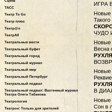
Сцена
ИГРА 
ТАСС
Новые 
Театр To Go
Такого
Театр плюс
СКОРО
Театр@л
ЧУДО 
ТеатрAll
Новые 
Театральные вести
Весна 
Театральный буфет
РУХЛЯ
Театральный город
ВОЗВ
Театральный журнал
Театральный мир
Новые 
Театральный Петербург
Реквие
РУХЛЯ
Театральный подвал
В ДИА
Театральный подвал: Вахтенный журнал
Театра Олега Табакова
Новые 
Театрология
Сон в 
Театрон: Только для зрителей