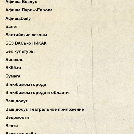
Афиша Воздух
Афиша Париж-Европа
АфишаDaily
Балет
Балтийские сезоны
БЕЗ ВАСько НИКАК
Бес культуры
Бинокль
БК55.ru
Бумага
В любимом городе
В любимом городе и области
Ваш досуг
Ваш досуг. Театральное приложение
Ведомости
Вести
Вести он-лайн