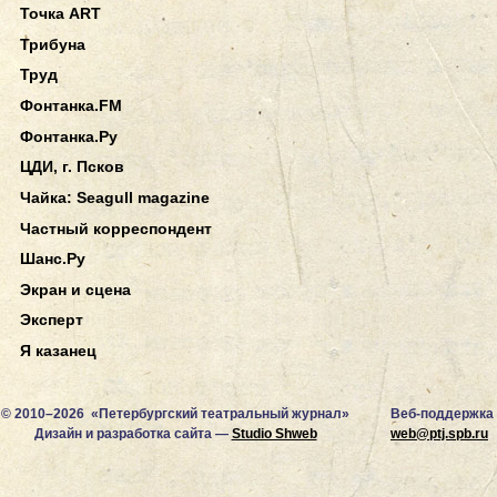
Точка ART
Трибуна
Труд
Фонтанка.FM
Фонтанка.Ру
ЦДИ, г. Псков
Чайка: Seagull magazine
Частный корреспондент
Шанс.Ру
Экран и сцена
Эксперт
Я казанец
© 2010–2026 «Петербургский театральный журнал»
Веб-поддержка
Дизайн и разработка сайта —
Studio Shweb
web@ptj.spb.ru