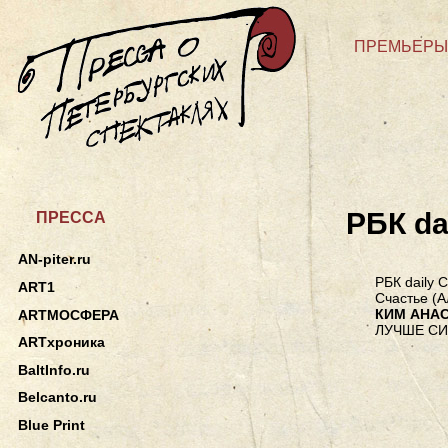
ПРЕМЬЕРЫ
РБК da
ПРЕССА
AN-piter.ru
РБК daily 
ART1
Счастье (А
КИМ АНА
ARTМОСФЕРА
ЛУЧШЕ СИ
ARTхроника
BaltInfo.ru
Belcanto.ru
Blue Print