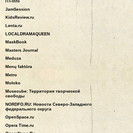
ITI-Info
JamSession
KidsReview.ru
Lenta.ru
LOCALDRAMAQUEEN
MaskBook
Masters Journal
Meduza
Menų faktūra
Metro
Moloko
Musecube: Территория творческой
свободы
NORDFO.RU: Новости Северо-Западного
федерального округа
OpenSpace.ru
Opera Time.ru