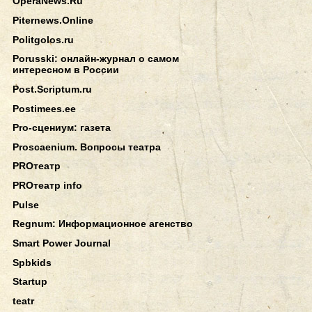
OperaNews.Ru
Piternews.Online
Politgolos.ru
Porusski: онлайн-журнал о самом
интересном в России
Post.Scriptum.ru
Postimees.ee
Pro-сцениум: газета
Proscaenium. Вопросы театра
PROтеатр
PROтеатр info
Pulse
Regnum: Информационное агенство
Smart Power Journal
Spbkids
Startup
teatr