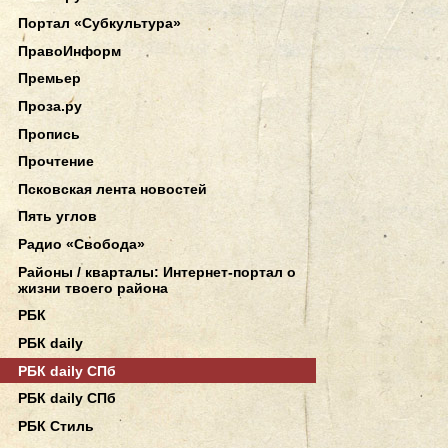
Портал «Субкультура»
ПравоИнформ
Премьер
Проза.ру
Пропись
Прочтение
Псковская лента новостей
Пять углов
Радио «Свобода»
Районы / кварталы: Интернет-портал о
жизни твоего района
РБК
РБК daily
РБК daily СПб
РБК daily СПб
РБК Стиль