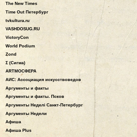
The New Times
Time Out Петербург
tvkultura.ru
VASHDOSUG.RU
VictoryCon
World Podium
Zond
Σ (Сигма)
АRТМОСФЕРА
АИС: Ассоциация искусствоведов
Аргументы и факты
Аргументы и факты. Псков
Аргументы Неделi Санкт-Петербург
Аргументы Недели
Афиша
Афиша Plus