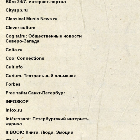
Büro 24/7: интернет-портал
Cityspb.ru
Classical Music News.ru
Clever culture
Cogita!ru: Общественные новости
Северо-Запада
Colta.ru
Cool Connections
Cultinfo
Curium: Театральный альманах
Forbes
Free тайм Санкт-Петербург
INFOSKOP
Infox.ru
Intéressant: Петербургский интернет-
журнал
It BOOK: Книги. Люди. Эмоции