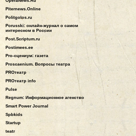
OperaNews.Ru
Piternews.Online
Politgolos.ru
Porusski: онлайн-журнал о самом
интересном в России
Post.Scriptum.ru
Postimees.ee
Pro-сцениум: газета
Proscaenium. Вопросы театра
PROтеатр
PROтеатр info
Pulse
Regnum: Информационное агенство
Smart Power Journal
Spbkids
Startup
teatr