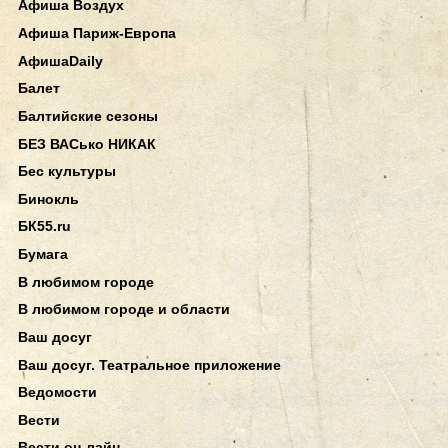
Афиша Воздух
Афиша Париж-Европа
АфишаDaily
Балет
Балтийские сезоны
БЕЗ ВАСько НИКАК
Бес культуры
Бинокль
БК55.ru
Бумага
В любимом городе
В любимом городе и области
Ваш досуг
Ваш досуг. Театральное приложение
Ведомости
Вести
Вести он-лайн