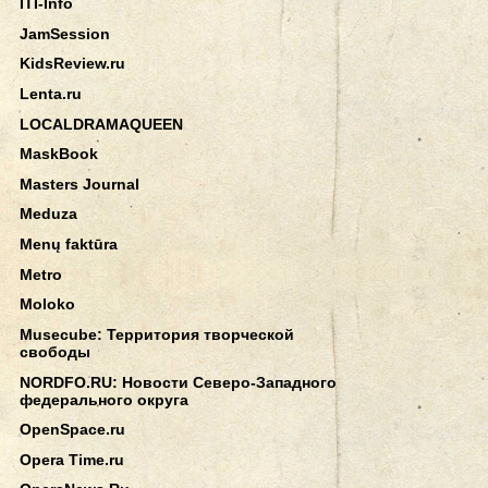
ITI-Info
JamSession
KidsReview.ru
Lenta.ru
LOCALDRAMAQUEEN
MaskBook
Masters Journal
Meduza
Menų faktūra
Metro
Moloko
Musecube: Территория творческой
свободы
NORDFO.RU: Новости Северо-Западного
федерального округа
OpenSpace.ru
Opera Time.ru