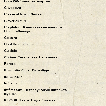
Büro 24/7: интернет-портал
Cityspb.ru
Classical Music News.ru
Clever culture
Cogita!ru: Общественные новости
Северо-Запада
Colta.ru
Cool Connections
Cultinfo
Curium: Театральный альманах
Forbes
Free тайм Санкт-Петербург
INFOSKOP
Infox.ru
Intéressant: Петербургский интернет-
журнал
It BOOK: Книги. Люди. Эмоции