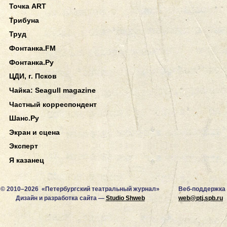
Точка ART
Трибуна
Труд
Фонтанка.FM
Фонтанка.Ру
ЦДИ, г. Псков
Чайка: Seagull magazine
Частный корреспондент
Шанс.Ру
Экран и сцена
Эксперт
Я казанец
© 2010–2026 «Петербургский театральный журнал»
Веб-поддержка
Дизайн и разработка сайта —
Studio Shweb
web@ptj.spb.ru