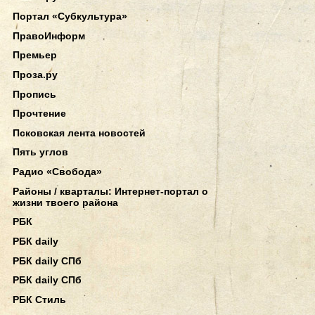
Портал «Субкультура»
ПравоИнформ
Премьер
Проза.ру
Пропись
Прочтение
Псковская лента новостей
Пять углов
Радио «Свобода»
Районы / кварталы: Интернет-портал о
жизни твоего района
РБК
РБК daily
РБК daily СПб
РБК daily СПб
РБК Стиль