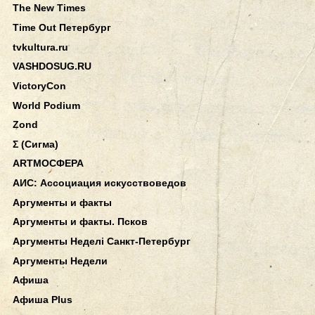
The New Times
Time Out Петербург
tvkultura.ru
VASHDOSUG.RU
VictoryCon
World Podium
Zond
Σ (Сигма)
АRТМОСФЕРА
АИС: Ассоциация искусствоведов
Аргументы и факты
Аргументы и факты. Псков
Аргументы Неделi Санкт-Петербург
Аргументы Недели
Афиша
Афиша Plus