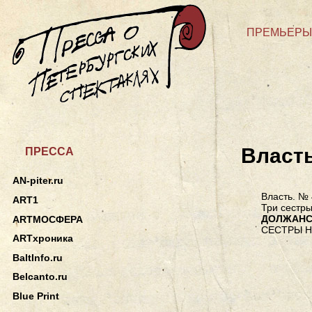
ПРЕМЬЕРЫ
Власт
ПРЕССА
AN-piter.ru
Власть. № 
ART1
Три сестр
ДОЛЖАНС
ARTМОСФЕРА
СЕСТРЫ Н
ARTхроника
BaltInfo.ru
Belcanto.ru
Blue Print