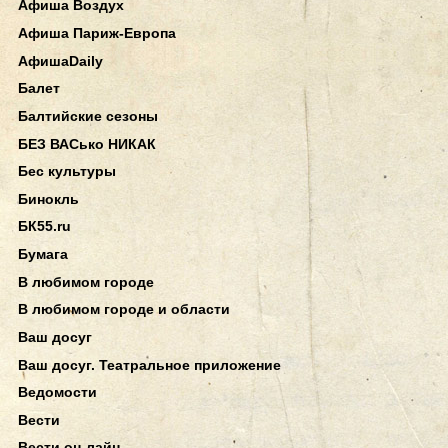
Афиша Воздух
Афиша Париж-Европа
АфишаDaily
Балет
Балтийские сезоны
БЕЗ ВАСько НИКАК
Бес культуры
Бинокль
БК55.ru
Бумага
В любимом городе
В любимом городе и области
Ваш досуг
Ваш досуг. Театральное приложение
Ведомости
Вести
Вести он-лайн