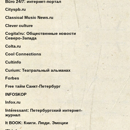
Büro 24/7: интернет-портал
Cityspb.ru
Classical Music News.ru
Clever culture
Cogita!ru: Общественные новости
Северо-Запада
Colta.ru
Cool Connections
Cultinfo
Curium: Театральный альманах
Forbes
Free тайм Санкт-Петербург
INFOSKOP
Infox.ru
Intéressant: Петербургский интернет-
журнал
It BOOK: Книги. Люди. Эмоции