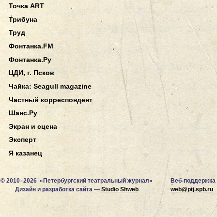
Точка ART
Трибуна
Труд
Фонтанка.FM
Фонтанка.Ру
ЦДИ, г. Псков
Чайка: Seagull magazine
Частный корреспондент
Шанс.Ру
Экран и сцена
Эксперт
Я казанец
© 2010–2026 «Петербургский театральный журнал»
Веб-поддержка
Дизайн и разработка сайта —
Studio Shweb
web@ptj.spb.ru