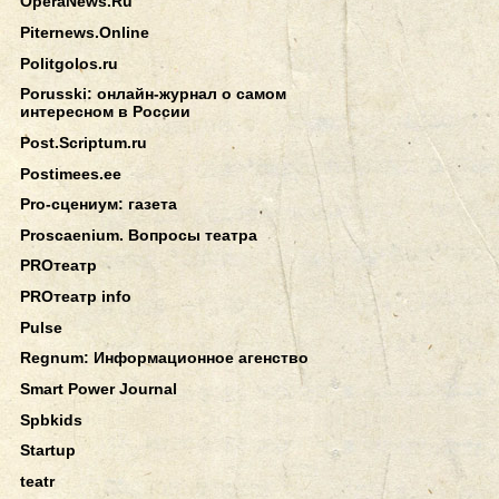
OperaNews.Ru
Piternews.Online
Politgolos.ru
Porusski: онлайн-журнал о самом
интересном в России
Post.Scriptum.ru
Postimees.ee
Pro-сцениум: газета
Proscaenium. Вопросы театра
PROтеатр
PROтеатр info
Pulse
Regnum: Информационное агенство
Smart Power Journal
Spbkids
Startup
teatr