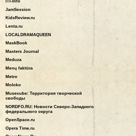
ITI-Info
JamSession
KidsReview.ru
Lenta.ru
LOCALDRAMAQUEEN
MaskBook
Masters Journal
Meduza
Menų faktūra
Metro
Moloko
Musecube: Территория творческой
свободы
NORDFO.RU: Новости Северо-Западного
федерального округа
OpenSpace.ru
Opera Time.ru