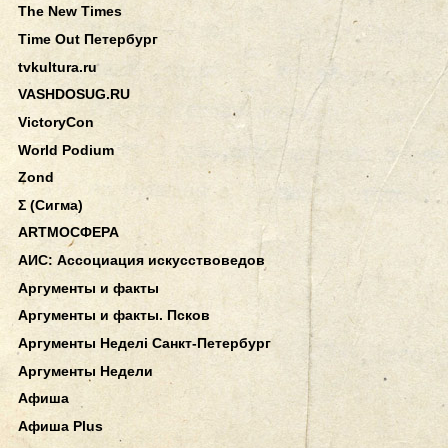
The New Times
Time Out Петербург
tvkultura.ru
VASHDOSUG.RU
VictoryCon
World Podium
Zond
Σ (Сигма)
АRТМОСФЕРА
АИС: Ассоциация искусствоведов
Аргументы и факты
Аргументы и факты. Псков
Аргументы Неделi Санкт-Петербург
Аргументы Недели
Афиша
Афиша Plus