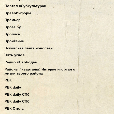
Портал «Субкультура»
ПравоИнформ
Премьер
Проза.ру
Пропись
Прочтение
Псковская лента новостей
Пять углов
Радио «Свобода»
Районы / кварталы: Интернет-портал о
жизни твоего района
РБК
РБК daily
РБК daily СПб
РБК daily СПб
РБК Стиль