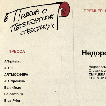
ПРЕМЬЕРЫ
Недор
ПРЕССА
AN-piter.ru
Недоросль.
ART1
Стражи му
СЫРЦЕВА
ARTМОСФЕРА
СОХРАНИТ
ARTхроника
BaltInfo.ru
Belcanto.ru
Blue Print