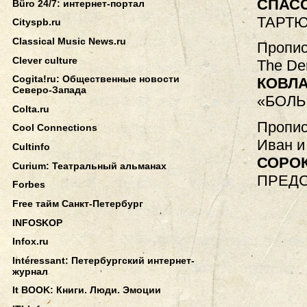
СПАС
Büro 24/7: интернет-портал
ТАРТ
Cityspb.ru
Classical Music News.ru
Пропис
Clever culture
The De
Cogita!ru: Общественные новости
КОВЛА
Северо-Запада
«БОЛЬ
Colta.ru
Пропис
Cool Connections
Иван и
Cultinfo
СОРО
Curium: Театральный альманах
ПРЕДС
Forbes
Free тайм Санкт-Петербург
INFOSKOP
Infox.ru
Intéressant: Петербургский интернет-
журнал
It BOOK: Книги. Люди. Эмоции