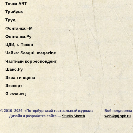
Точка ART
Трибуна
Труд
Фонтанка.FM
Фонтанка.Ру
ЦДИ, г. Псков
Чайка: Seagull magazine
Частный корреспондент
Шанс.Ру
Экран и сцена
Эксперт
Я казанец
© 2010–2026 «Петербургский театральный журнал»
Веб-поддержка
Дизайн и разработка сайта —
Studio Shweb
web@ptj.spb.ru