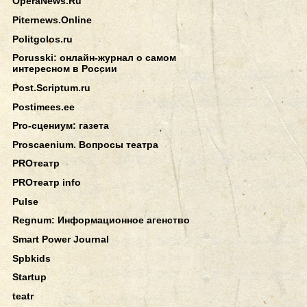
OperaNews.Ru
Piternews.Online
Politgolos.ru
Porusski: онлайн-журнал о самом
интересном в России
Post.Scriptum.ru
Postimees.ee
Pro-сцениум: газета
Proscaenium. Вопросы театра
PROтеатр
PROтеатр info
Pulse
Regnum: Информационное агенство
Smart Power Journal
Spbkids
Startup
teatr