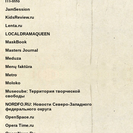
ITI-Info
JamSession
KidsReview.ru
Lenta.ru
LOCALDRAMAQUEEN
MaskBook
Masters Journal
Meduza
Menų faktūra
Metro
Moloko
Musecube: Территория творческой
свободы
NORDFO.RU: Новости Северо-Западного
федерального округа
OpenSpace.ru
Opera Time.ru