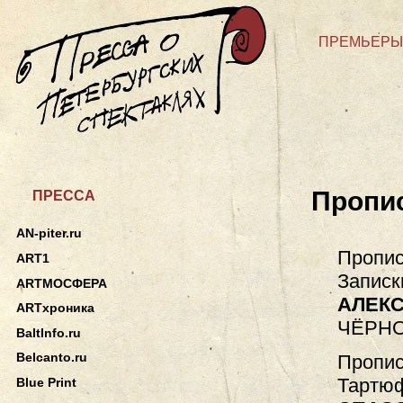
ПРЕМЬЕРЫ
Пропи
ПРЕССА
AN-piter.ru
Пропис
ART1
Записк
ARTМОСФЕРА
АЛЕКС
ARTхроника
ЧЁРНО
BaltInfo.ru
Belcanto.ru
Пропис
Тартюф
Blue Print