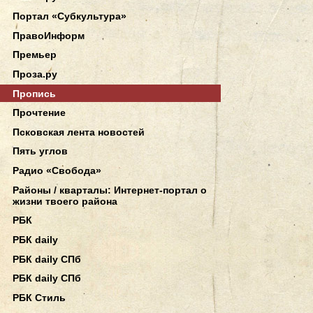
Портал «Субкультура»
ПравоИнформ
Премьер
Проза.ру
Пропись
Прочтение
Псковская лента новостей
Пять углов
Радио «Свобода»
Районы / кварталы: Интернет-портал о
жизни твоего района
РБК
РБК daily
РБК daily СПб
РБК daily СПб
РБК Стиль