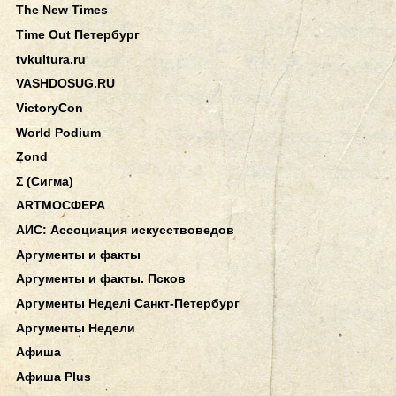
The New Times
Time Out Петербург
tvkultura.ru
VASHDOSUG.RU
VictoryCon
World Podium
Zond
Σ (Сигма)
АRТМОСФЕРА
АИС: Ассоциация искусствоведов
Аргументы и факты
Аргументы и факты. Псков
Аргументы Неделi Санкт-Петербург
Аргументы Недели
Афиша
Афиша Plus