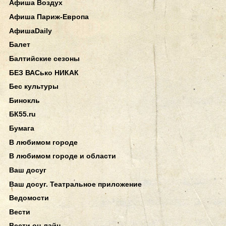
Афиша Воздух
Афиша Париж-Европа
АфишаDaily
Балет
Балтийские сезоны
БЕЗ ВАСько НИКАК
Бес культуры
Бинокль
БК55.ru
Бумага
В любимом городе
В любимом городе и области
Ваш досуг
Ваш досуг. Театральное приложение
Ведомости
Вести
Вести он-лайн