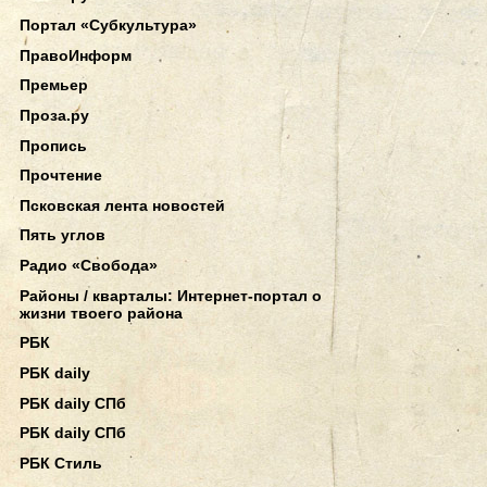
Портал «Субкультура»
ПравоИнформ
Премьер
Проза.ру
Пропись
Прочтение
Псковская лента новостей
Пять углов
Радио «Свобода»
Районы / кварталы: Интернет-портал о
жизни твоего района
РБК
РБК daily
РБК daily СПб
РБК daily СПб
РБК Стиль