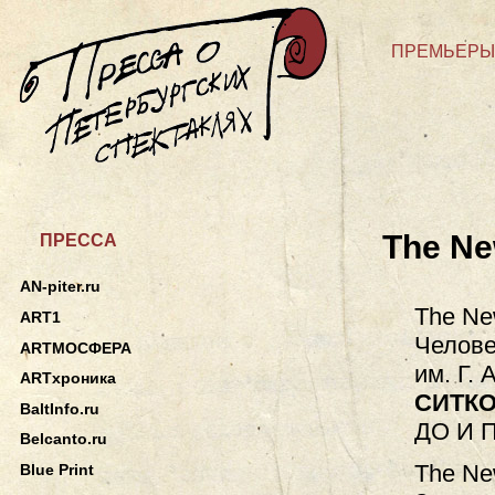
ПРЕМЬЕРЫ
The Ne
ПРЕССА
AN-piter.ru
The Ne
ART1
Челове
ARTМОСФЕРА
им. Г. 
ARTхроника
СИТКО
BaltInfo.ru
ДО И 
Belcanto.ru
The Ne
Blue Print