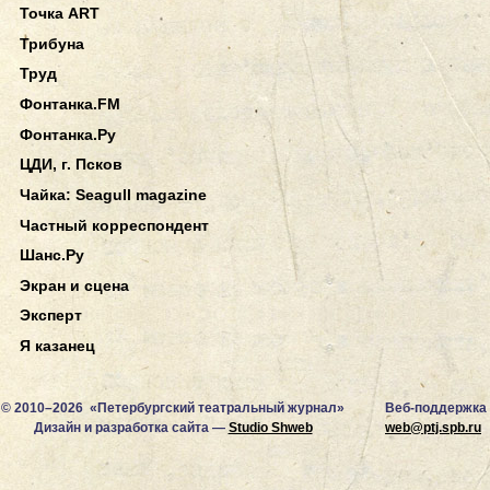
Точка ART
Трибуна
Труд
Фонтанка.FM
Фонтанка.Ру
ЦДИ, г. Псков
Чайка: Seagull magazine
Частный корреспондент
Шанс.Ру
Экран и сцена
Эксперт
Я казанец
© 2010–2026 «Петербургский театральный журнал»
Веб-поддержка
Дизайн и разработка сайта —
Studio Shweb
web@ptj.spb.ru