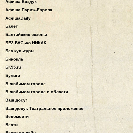
Афиша Воздух
Афиша Париж-Европа
АфишаDaily
Балет
Балтийские сезоны
БЕЗ ВАСько НИКАК
Бес культуры
Бинокль
БК55.ru
Бумага
В любимом городе
В любимом городе и области
Ваш досуг
Ваш досуг. Театральное приложение
Ведомости
Вести
Вести он-лайн