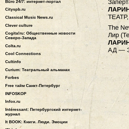
Заперт
Büro 24/7: интернет-портал
ЛАРИ
Cityspb.ru
ТЕАТР
Classical Music News.ru
Clever culture
The Ne
Cogita!ru: Общественные новости
Лир (Т
Северо-Запада
ЛАРИ
Colta.ru
АД — 
Cool Connections
Cultinfo
Curium: Театральный альманах
Forbes
Free тайм Санкт-Петербург
INFOSKOP
Infox.ru
Intéressant: Петербургский интернет-
журнал
It BOOK: Книги. Люди. Эмоции