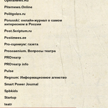
OperaNews.Ru
Piternews.Online
Politgolos.ru
Porusski: онлайн-журнал о самом
интересном в России
Post.Scriptum.ru
Postimees.ee
Pro-сцениум: газета
Proscaenium. Вопросы театра
PROтеатр
PROтеатр info
Pulse
Regnum: Информационное агенство
Smart Power Journal
Spbkids
Startup
teatr