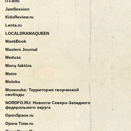
ITI-Info
JamSession
KidsReview.ru
Lenta.ru
LOCALDRAMAQUEEN
MaskBook
Masters Journal
Meduza
Menų faktūra
Metro
Moloko
Musecube: Территория творческой
свободы
NORDFO.RU: Новости Северо-Западного
федерального округа
OpenSpace.ru
Opera Time.ru