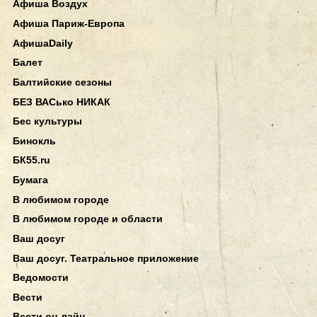
Афиша Воздух
Афиша Париж-Европа
АфишаDaily
Балет
Балтийские сезоны
БЕЗ ВАСько НИКАК
Бес культуры
Бинокль
БК55.ru
Бумага
В любимом городе
В любимом городе и области
Ваш досуг
Ваш досуг. Театральное приложение
Ведомости
Вести
Вести он-лайн