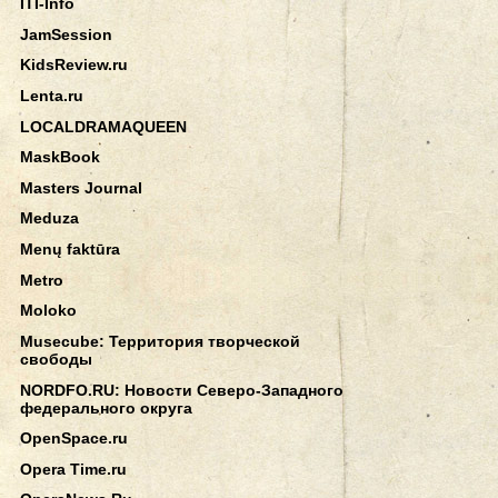
ITI-Info
JamSession
KidsReview.ru
Lenta.ru
LOCALDRAMAQUEEN
MaskBook
Masters Journal
Meduza
Menų faktūra
Metro
Moloko
Musecube: Территория творческой
свободы
NORDFO.RU: Новости Северо-Западного
федерального округа
OpenSpace.ru
Opera Time.ru