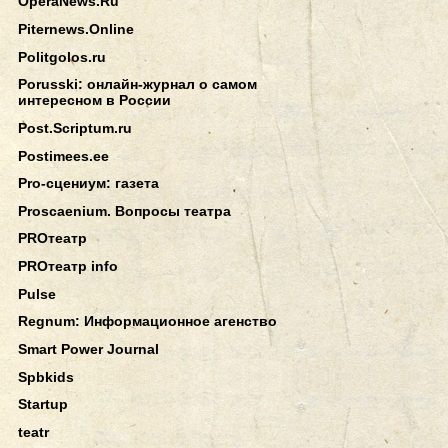
OperaNews.Ru
Piternews.Online
Politgolos.ru
Porusski: онлайн-журнал о самом
интересном в России
Post.Scriptum.ru
Postimees.ee
Pro-сцениум: газета
Proscaenium. Вопросы театра
PROтеатр
PROтеатр info
Pulse
Regnum: Информационное агенство
Smart Power Journal
Spbkids
Startup
teatr