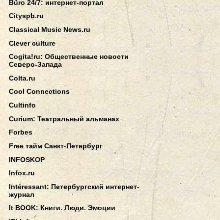
Büro 24/7: интернет-портал
Cityspb.ru
Classical Music News.ru
Clever culture
Cogita!ru: Общественные новости
Северо-Запада
Colta.ru
Cool Connections
Cultinfo
Curium: Театральный альманах
Forbes
Free тайм Санкт-Петербург
INFOSKOP
Infox.ru
Intéressant: Петербургский интернет-
журнал
It BOOK: Книги. Люди. Эмоции