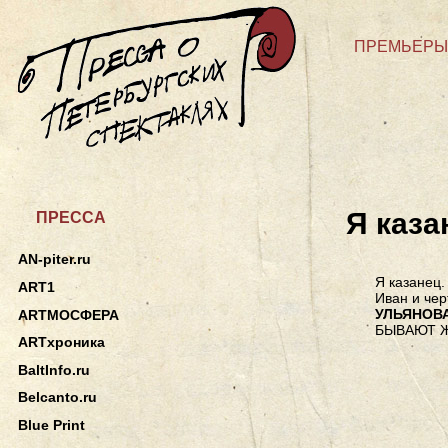
ПРЕМЬЕРЫ
Я каза
ПРЕССА
AN-piter.ru
Я казанец.
ART1
Иван и чер
УЛЬЯНОВ
ARTМОСФЕРА
БЫВАЮТ Ж
ARTхроника
BaltInfo.ru
Belcanto.ru
Blue Print