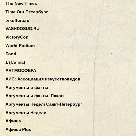
The New Times
Time Out Петербург
tvkultura.ru
VASHDOSUG.RU
VictoryCon
World Podium
Zond
Σ (Сигма)
АRТМОСФЕРА
АИС: Ассоциация искусствоведов
Аргументы и факты
Аргументы и факты. Псков
Аргументы Неделi Санкт-Петербург
Аргументы Недели
Афиша
Афиша Plus