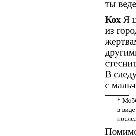
ты вед
Кох
Я ц
из гор
жертва
другим
стесни
В след
с маль
* Моб
в виде
после
Помимо