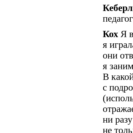
Кебер
педаго
Кох
Я в
я играл
они отв
я заним
В како
с подр
(испол
отража
ни разу
не толь