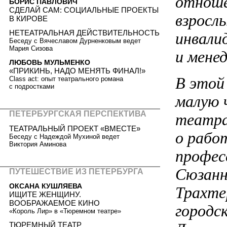
отноше
БОРИС ПАВЛОВИЧ
СДЕЛАЙ САМ: СОЦИАЛЬНЫЕ ПРОЕКТЫ
взросл
В КИРОВЕ
НЕТЕАТРАЛЬНАЯ ДЕЙСТВИТЕЛЬНОСТЬ
инвали
Беседу с Вячеславом Дурненковым ведет
Мария Сизова
и мене
ЛЮБОВЬ МУЛЬМЕНКО
«ПРИКИНЬ, НАДО МЕНЯТЬ ФИНАЛ!»
В этой
Class act: опыт театрального романа
с подростками
малую 
ПЕТЕРБУРГСКАЯ ПЕРСПЕКТИВА
театра
ТЕАТРАЛЬНЫЙ ПРОЕКТ «ВМЕСТЕ»
о рабо
Беседу с Надеждой Мухиной ведет
Виктория Аминова
профес
Сюзанн
ПУТЕШЕСТВИЕ ИЗ ПЕТЕРБУРГА
ОКСАНА КУШЛЯЕВА
Трахте
ИЩИТЕ ЖЕНЩИНУ.
ВООБРАЖАЕМОЕ КИНО
городс
«Король Лир» в «Тюремном театре»
ТЮРЕМНЫЙ ТЕАТР