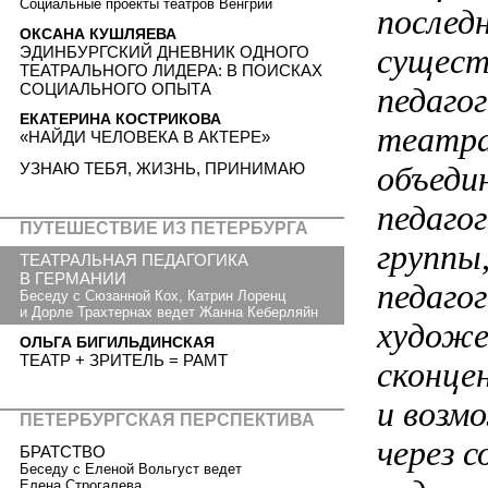
Социальные проекты театров Венгрии
послед
ОКСАНА КУШЛЯЕВА
сущест
ЭДИНБУРГСКИЙ ДНЕВНИК ОДНОГО
ТЕАТРАЛЬНОГО ЛИДЕРА: В ПОИСКАХ
СОЦИАЛЬНОГО ОПЫТА
педаго
ЕКАТЕРИНА КОСТРИКОВА
театра
«НАЙДИ ЧЕЛОВЕКА В АКТЕРЕ»
объеди
УЗНАЮ ТЕБЯ, ЖИЗНЬ, ПРИНИМАЮ
педаго
ПУТЕШЕСТВИЕ ИЗ ПЕТЕРБУРГА
группы
ТЕАТРАЛЬНАЯ ПЕДАГОГИКА
В ГЕРМАНИИ
педаго
Беседу с Сюзанной Кох, Катрин Лоренц
и Дорле Трахтернах ведет Жанна Кеберляйн
художе
ОЛЬГА БИГИЛЬДИНСКАЯ
ТЕАТР + ЗРИТЕЛЬ = РАМТ
сконце
и возм
ПЕТЕРБУРГСКАЯ ПЕРСПЕКТИВА
через 
БРАТСТВО
Бeceду с Еленой Вольгуст ведет
Елена Строгалева