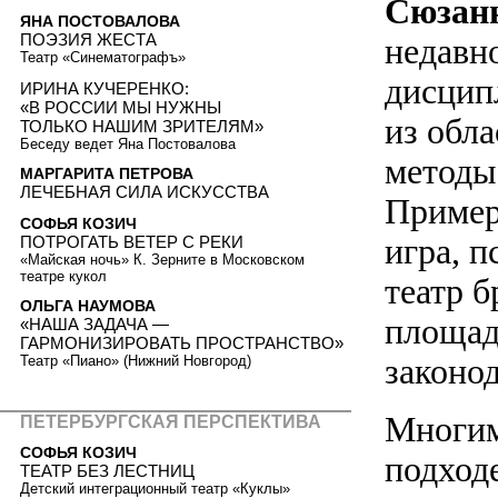
Сюзан
ЯНА ПОСТОВАЛОВА
ПОЭЗИЯ ЖЕСТА
недавн
Театр «Синематографъ»
дисцип
ИРИНА КУЧЕРЕНКО:
«В РОССИИ МЫ НУЖНЫ
из обла
ТОЛЬКО НАШИМ ЗРИТЕЛЯМ»
Беседу ведет Яна Постовалова
методы 
МАРГАРИТА ПЕТРОВА
ЛЕЧЕБНАЯ СИЛА ИСКУССТВА
Пример
СОФЬЯ КОЗИЧ
игра, 
ПОТРОГАТЬ ВЕТЕР С РЕКИ
«Майская ночь» К. Зерните в Московском
театре кукол
театр б
ОЛЬГА НАУМОВА
площад
«НАША ЗАДАЧА —
ГАРМОНИЗИРОВАТЬ ПРОСТРАНСТВО»
законо
Театр «Пиано» (Нижний Новгород)
Многим
ПЕТЕРБУРГСКАЯ ПЕРСПЕКТИВА
СОФЬЯ КОЗИЧ
подход
ТЕАТР БЕЗ ЛЕСТНИЦ
Детский интеграционный театр «Куклы»