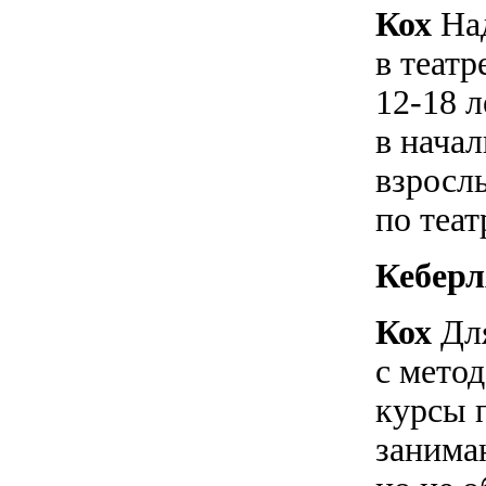
Кох
Над
в теат
12-18 л
в нача
взрослы
по теат
Кебер
Кох
Для
с метод
курсы 
занима