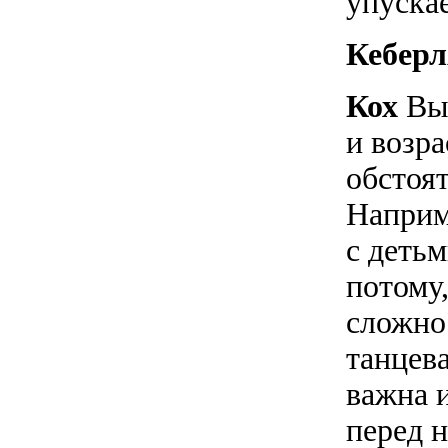
упускае
Кебер
Кох
Выб
и возр
обстоят
Наприм
с деть
потому
сложнос
танцев
важна 
перед 