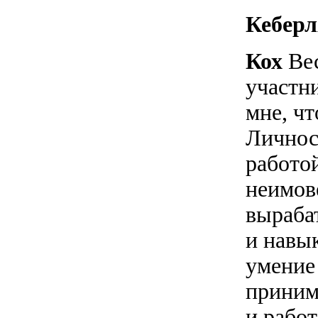
Кебер
Кох
Вес
участн
мне, чт
Личнос
работой
неимов
выраба
и навы
умение
приним
и работ