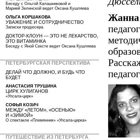
Дюссел
Беседу с Ольгой Калашниковой и
Марией Зелинской ведет Оксана Кушляева
Жанна
ОЛЬГА КОРШАКОВА
УВАЖЕНИЕ И СОТРУДНИЧЕСТВО
педагог
Записки продюсера
ДОКТОР-КЛОУН — ЭТО НЕ ЛЕКАРСТВО,
методи
ЭТО ВИТАМИНКА
Беседу с Яной Сексте ведет Оксана Кушляева
образов
Расскаж
ПЕТЕРБУРГСКАЯ ПЕРСПЕКТИВА
педагог
ДЕЛАЙ ЧТО ДОЛЖНО, И БУДЬ ЧТО
БУДЕТ
АНАСТАСИЯ ТРУШИНА
ЦИРК ХУЛИГАНОВ
«Упсала-цирк»
СОФЬЯ КОЗИЧ
МЕЖДУ «ЛЕТОМ», «ОСЕНЬЮ»
И «ЗИМОЙ»
О спектакле «Племянник» «Упсала-цирка»
ПУТЕШЕСТВИЕ ИЗ ПЕТЕРБУРГА