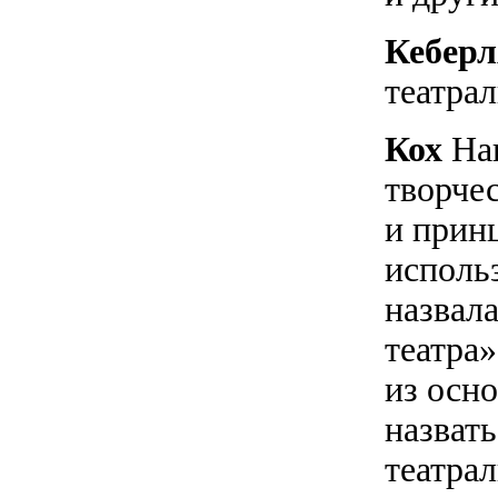
Кебер
театра
Кох
На
творче
и прин
использ
назвал
театра
из осн
назват
театра