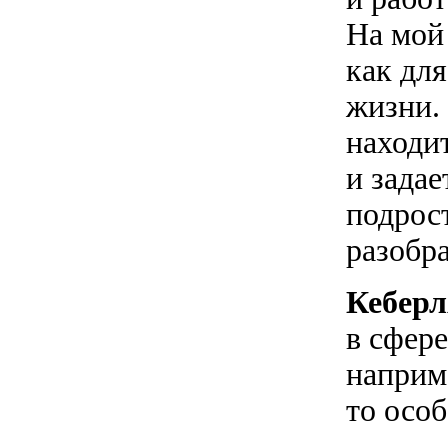
На мой
как дл
жизни.
находи
и задае
подрос
разобр
Кебер
в сфер
наприм
то осо