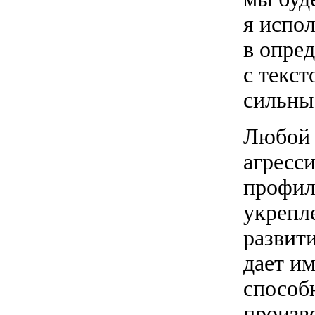
я испо
в опре
с текст
сильны
Любой 
агресси
профил
укрепл
развит
дает и
способ
произв