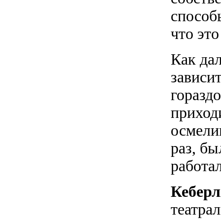
способ
что это
Как дал
зависи
гораздо
приходи
осмели
раз, б
работал
Кебер
театра