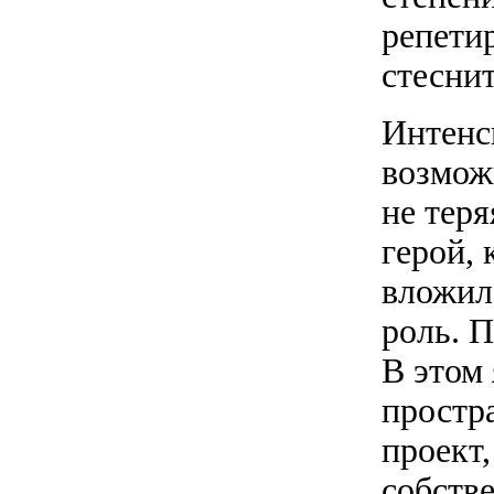
репетир
стесни
Интенс
возможн
не тер
герой, 
вложил
роль. П
В этом
простр
проект,
собств