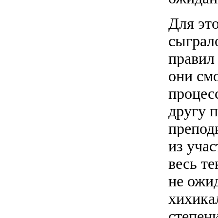
Для эт
сыграл
правил
они смо
процес
другу 
препод
из учас
весь те
не ожид
хихика
степени