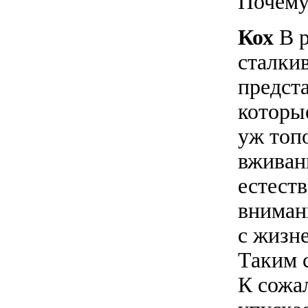
Почему
Кох
В р
сталки
предст
которы
уж топ
вживан
естест
вниман
с жизн
Таким с
К сожа