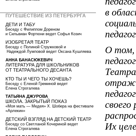
педаго
в обла
ПУТЕШЕСТВИЕ ИЗ ПЕТЕРБУРГА
социал
ДЕТИ И ТАБУ
Бeceду с Филиппом Дореном
педагог
и Сильвиан Фортюни ведет Софья Козич
ИЗОБРЕТАЯ ТЕАТР
О том,
Беседу с Полиной Стружковой и
Надеждой Лумповой ведет Оксана Кушляева
педаго
АННА БАНАСЮКЕВИЧ
ЛИТЕРАТУРА ДЛЯ ШКОЛЬНИКОВ
Театра
ОТ ТЕАТРАЛЬНОГО ДЕСАНТА
КТО ТЫ И ЧЕГО ТЫ ХОЧЕШЬ?
отража
Беседу с Еленой Греминой ведет
Елена Строгалева
педагог
ТАТЬЯНА ДЖУРОВА
ШКОЛА. ЗАКРЫТЫЙ ПОКАЗ
своего
«Моя мать — Медея» Х. Шобера на фестивале
«Арлекин»
распро
ДЕТСКИЙ ВЗГЛЯД НА ДЕТСКИЙ ТЕАТР
Их цел
Беседу со Светланой Кочериной ведет
Елена Строгалева