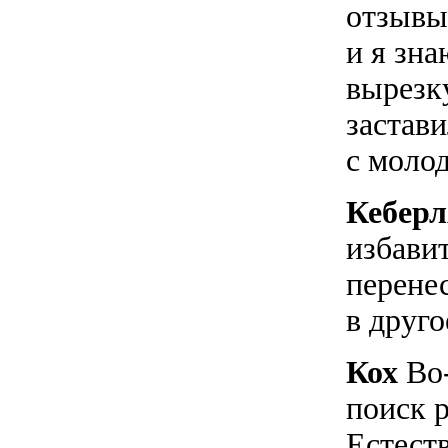
отзывы 
и я зна
вырезк
застави
с моло
Кебер
избавит
перене
в друго
Кох
Во-
поиск 
Естеств