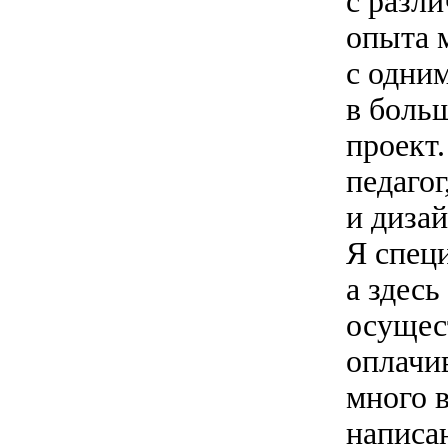
с разл
опыта м
с одни
в больш
проект.
педагог
и дизай
Я спец
а здесь
осущес
оплачив
много 
написа