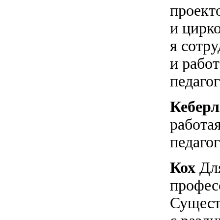
проект
и цирко
я сотр
и работ
педаго
Кебер
работа
педаго
Кох
Для
професс
Сущест