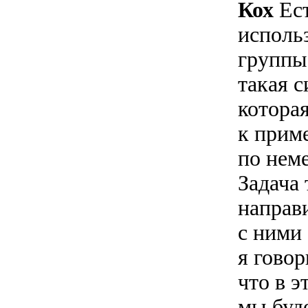
Кох
Ест
исполь
группы,
такая с
котора
к прим
по нем
Задача 
направ
с ними 
я говор
что в э
мы буде