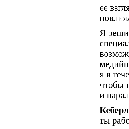
ее взгл
повлия
Я реши
специа
возмож
медийн
я в теч
чтобы 
и парал
Кебер
ты раб