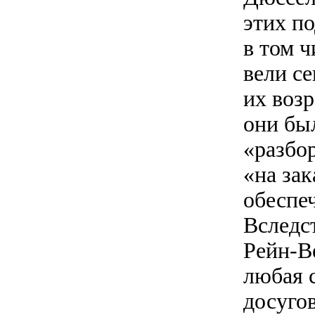
этих п
в том 
вели с
их возр
они бы
«разбо
«на зак
обеспе
Вследс
Рейн-В
любая 
досуго