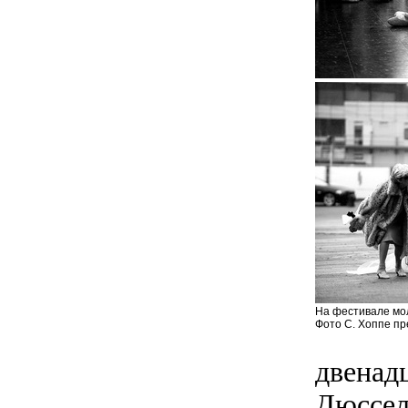
На фестивале мо
Фото С. Хоппе п
двенад
Дюссел