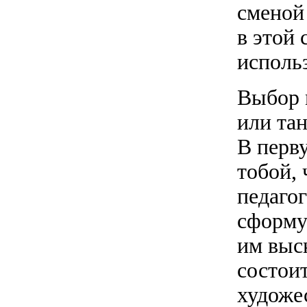
сменой
в этой 
использ
Выбор м
или та
В перву
тобой, 
педаго
сформул
им выск
состои
художе