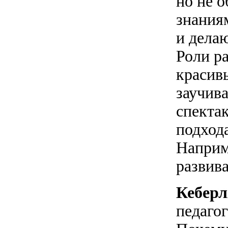
но не 
знания
и дела
Роли р
красив
заучива
спекта
подход
Наприм
развива
Кебер
педаго