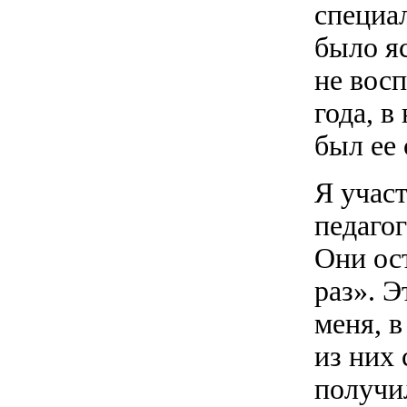
специал
было я
не вос
года, в
был ее 
Я участ
педагог
Они ос
раз». Э
меня, 
из них 
получи