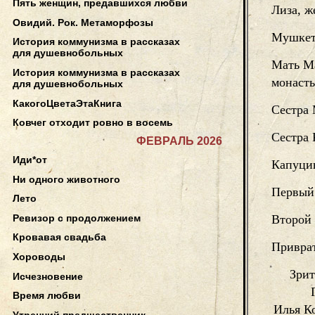
Пять женщин, предавшихся любви
Лиза, ж
Овидий. Рок. Метаморфозы
Мушкет
История коммунизма в рассказах
для душевнобольных
Мать Ма
История коммунизма в рассказах
монаст
для душевнобольных
КакогоЦветаЭтаКнига
Сестра
Ковчег отходит ровно в восемь
Сестра 
ФЕВРАЛЬ 2026
Иди*от
Капуци
Ни одного животного
Первый
Лето
Ревизор с продолжением
Второй
Кровавая свадьба
Привра
Хороводы
Зрит
Исчезновение
Время любви
Илья Ко
Утренний предшественник