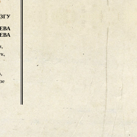
ЗГУ
ЕВА
ЕВА
и,
ук,
,
зе