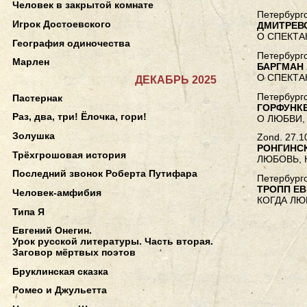
Человек в закрытой комнате
Петербургс
Игрок Достоевского
ДМИТРЕВ
О СПЕКТА
География одиночества
Петербургс
Марлен
БАРГМАН
О СПЕКТА
ДЕКАБРЬ 2025
Петербургс
Пастернак
ГОРФУНК
Раз, два, три! Ёлочка, гори!
О ЛЮБВИ,
Золушка
Zond. 27.1
РОНГИНС
Трёхгрошовая история
ЛЮБОВЬ,
Последний звонок Роберта Путифара
Петербургс
ТРОПП Е
Человек-амфибия
КОГДА ЛЮ
Типа Я
Евгений Онегин.
Урок русской литературы. Часть вторая.
Заговор мёртвых поэтов
Бруклинская сказка
Ромео и Джульетта