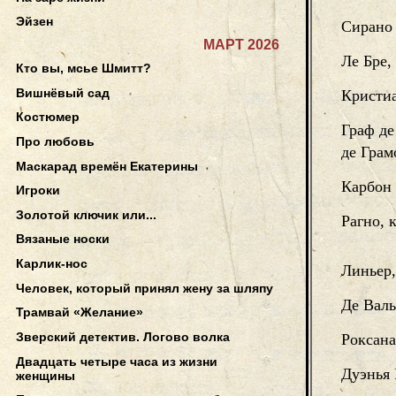
Эйзен
Сирано 
МАРТ 2026
Ле Бре,
Кто вы, мсье Шмитт?
Вишнёвый сад
Кристиа
Костюмер
Граф де
Про любовь
де Грам
Маскарад времён Екатерины
Карбон 
Игроки
Золотой ключик или...
Рагно, 
Вязаные носки
Карлик-нос
Линьер,
Человек, который принял жену за шляпу
Де Валь
Трамвай «Желание»
Зверский детектив. Логово волка
Роксана
Двадцать четыре часа из жизни
Дуэнья
женщины