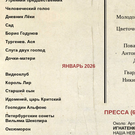
Человеческий голос
Молодо
Дневник Лёки
Сад
Цветочн
Борис Годунов
Тургенев. Ася
Пова
Слуга двух господ
Антон
Дочки-матери
ЯНВАРЬ 2026
Гвар
Видеоклуб
Ники
Король Лир
Старший сын
Идоменей, царь Критский
Господин Альфонс
ПРЕССА (6
Петербургские сонеты
Вильяма Шекспира
Около: Арт
ИГНАТЕН
Оксюморон
НАША НЕ