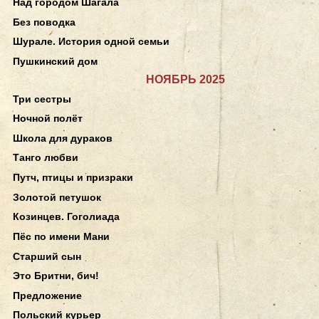
Над городом Шагала
Без поводка
Шурале. История одной семьи
Пушкинский дом
НОЯБРЬ 2025
Три сестры
Ночной полёт
Школа для дураков
Танго любви
Путч, птицы и призраки
Золотой петушок
Козинцев. Гоголиада
Пёс по имени Мани
Старший сын
Это Бритни, бич!
Предложение
Польский курьер