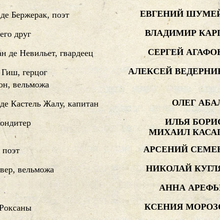
ЕВГЕНИЙ ШУМЕ
де Бержерак, поэт
ВЛАДИМИР КАР
 его друг
СЕРГЕЙ АГАФО
н де Невильет, гвардеец
АЛЕКСЕЙ ВЕДЕРНИ
 Гиш, герцог
он, вельможа
ОЛЕГ АБА
де Кастель Жалу, капитан
ИЛЬЯ БОРИ
кондитер
МИХАИЛ КАСА
АРСЕНИЙ СЕМЕ
 поэт
НИКОЛАЙ КУГЛ
вер, вельможа
АННА АРЕФЬ
КСЕНИЯ МОРОЗ
 Роксаны