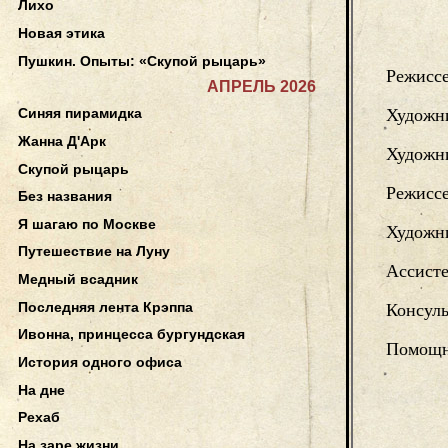
Лихо
Новая этика
Пушкин. Опыты: «Скупой рыцарь»
Режисс
АПРЕЛЬ 2026
Художн
Синяя пирамидка
Жанна Д'Арк
Художн
Скупой рыцарь
Режиссе
Без названия
Я шагаю по Москве
Художни
Путешествие на Луну
Ассисте
Медный всадник
Последняя лента Крэппа
Консуль
Ивонна, принцесса бургундская
Помощн
История одного офиса
На дне
Рехаб
На заре жизни