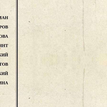
МАН
РОВ
ОВА
ЯНТ
КИЙ
ТОВ
КИЙ
ИНА