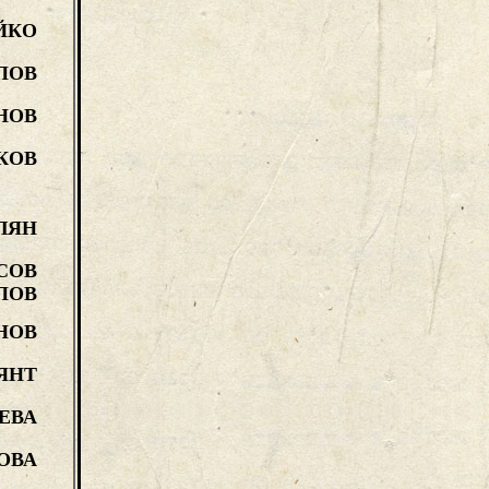
ЙКО
ПОВ
НОВ
КОВ
ЛЯН
СОВ
ПОВ
НОВ
ЯНТ
ЕВА
ОВА