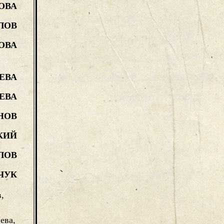
ОВА
ЛОВ
ОВА
ЕВА
ЕВА
НОВ
КИЙ
ЛОВ
ВЧУК
,
ева,