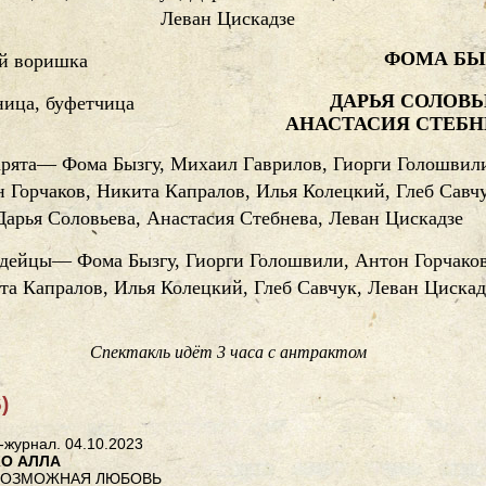
Леван Цискадзе
ФОМА БЫ
й воришка
ДАРЬЯ СОЛОВЬ
ица, буфетчица
АНАСТАСИЯ СТЕБН
рята— Фома Бызгу, Михаил Гаврилов, Гиорги Голошвил
 Горчаков, Никита Капралов, Илья Колецкий, Глеб Савч
Дарья Соловьева, Анастасия Стебнева, Леван Цискадзе
дейцы— Фома Бызгу, Гиорги Голошвили, Антон Горчаков
та Капралов, Илья Колецкий, Глеб Савчук, Леван Цискад
Спектакль идёт 3 часа с антрактом
)
-журнал. 04.10.2023
КО АЛЛА
ВОЗМОЖНАЯ ЛЮБОВЬ