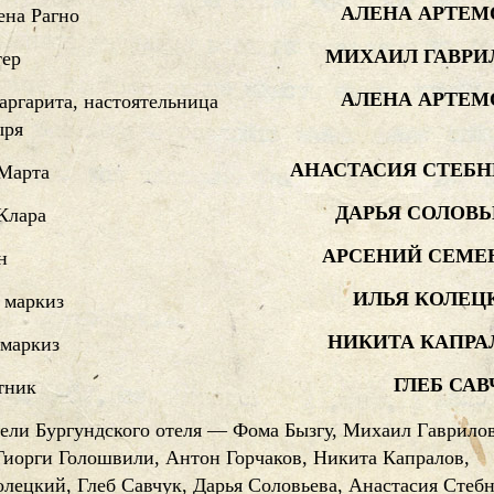
АЛЕНА АРТЕМ
ена Рагно
МИХАИЛ ГАВРИ
ер
АЛЕНА АРТЕМ
ргарита, настоятельница
ыря
АНАСТАСИЯ СТЕБН
 Марта
ДАРЬЯ СОЛОВЬ
Клара
АРСЕНИЙ СЕМЕ
н
ИЛЬЯ КОЛЕЦ
 маркиз
НИКИТА КАПРА
 маркиз
ГЛЕБ СА
тник
ели Бургундского отеля — Фома Бызгу, Михаил Гаврилов
Гиорги Голошвили, Антон Горчаков, Никита Капралов,
лецкий, Глеб Савчук, Дарья Соловьева, Анастасия Стебн