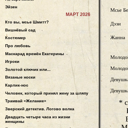
Эйзен
Мсье Б
МАРТ 2026
Кто вы, мсье Шмитт?
Дэзи
Вишнёвый сад
Жанна
Костюмер
Про любовь
Маскарад времён Екатерины
Молодо
Игроки
Молодо
Золотой ключик или...
Вязаные носки
Девушк
Карлик-нос
Девушк
Человек, который принял жену за шляпу
* 
Трамвай «Желание»
Зверский детектив. Логово волка
Двадцать четыре часа из жизни
женщины
М