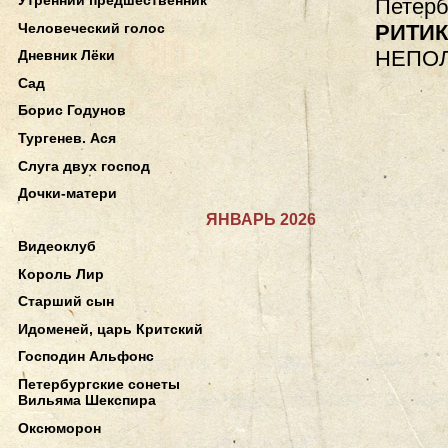
Петерб
Человеческий голос
РИТИ
НЕПО
Дневник Лёки
Сад
Борис Годунов
Тургенев. Ася
Слуга двух господ
Дочки-матери
ЯНВАРЬ 2026
Видеоклуб
Король Лир
Старший сын
Идоменей, царь Критский
Господин Альфонс
Петербургские сонеты
Вильяма Шекспира
Оксюморон