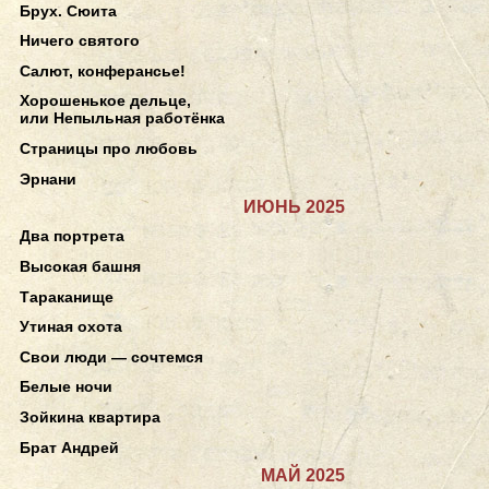
Брух. Сюита
Ничего святого
Салют, конферансье!
Хорошенькое дельце,
или Непыльная работёнка
Страницы про любовь
Эрнани
ИЮНЬ 2025
Два портрета
Высокая башня
Тараканище
Утиная охота
Свои люди — сочтемся
Белые ночи
Зойкина квартира
Брат Андрей
МАЙ 2025