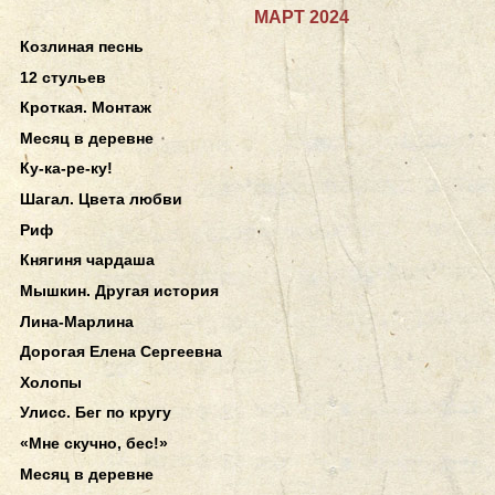
МАРТ 2024
Козлиная песнь
12 стульев
Кроткая. Монтаж
Месяц в деревне
Ку-ка-ре-ку!
Шагал. Цвета любви
Риф
Княгиня чардаша
Мышкин. Другая история
Лина-Марлина
Дорогая Елена Сергеевна
Холопы
Улисс. Бег по кругу
«Мне скучно, бес!»
Месяц в деревне