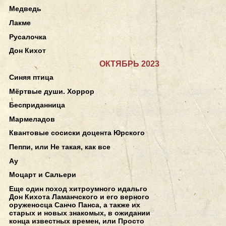
Медведь
Лакме
Русалочка
Дон Кихот
ОКТЯБРЬ 2023
Синяя птица
Мёртвые души. Хоррор
Бесприданница
Мармеладов
Квантовые сосиски доцента Юрского
Пеппи, или Не такая, как все
Ау
Моцарт и Сальери
Еще один поход хитроумного идальго
Дон Кихота Ламанчского и его верного
оруженосца Санчо Панса, а также их
старых и новых знакомых, в ожидании
конца известных времен, или Просто