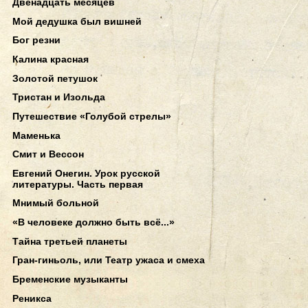
Двенадцать месяцев
Мой дедушка был вишней
Бог резни
Калина красная
Золотой петушок
Тристан и Изольда
Путешествие «Голубой стрелы»
Маменька
Смит и Вессон
Евгений Онегин. Урок русской
литературы. Часть первая
Мнимый больной
«В человеке должно быть всё...»
Тайна третьей планеты
Гран-гиньоль, или Театр ужаса и смеха
Бременские музыканты
Реникса