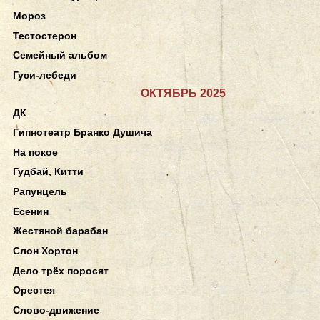
Мороз
Тестостерон
Семейный альбом
Гуси-лебеди
ОКТЯБРЬ 2025
ДК
Гипнотеатр Бранко Душича
На покое
Гудбай, Китти
Рапунцель
Есенин
Жестяной барабан
Слон Хортон
Дело трёх поросят
Орестея
Слово-движение