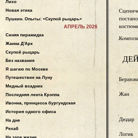
Лихо
Новая этика
Сцениче
постано
Пушкин. Опыты: «Скупой рыцарь»
костюмы
АПРЕЛЬ 2026
Синяя пирамидка
Компози
Жанна Д'Арк
Скупой рыцарь
ДЕ
Без названия
Я шагаю по Москве
Путешествие на Луну
Беранж
Медный всадник
Жан
Последняя лента Крэппа
Ивонна, принцесса бургундская
История одного офиса
Дюдар
На дне
Рехаб
Логик
На заре жизни