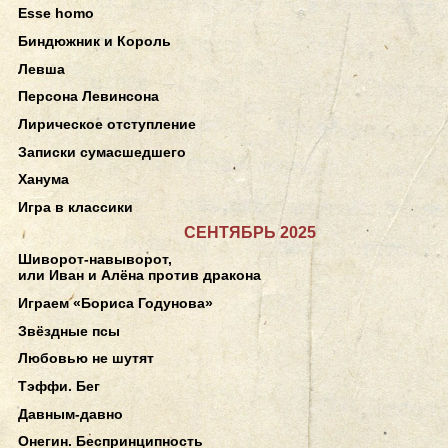
Esse homo
Биндюжник и Король
Левша
Персона Левинсона
Лирическое отступление
Записки сумасшедшего
Ханума
Игра в классики
СЕНТЯБРЬ 2025
Шиворот-навыворот,
или Иван и Алёна против дракона
Играем «Бориса Годунова»
Звёздные псы
Любовью не шутят
Тэффи. Бег
Давным-давно
Онегин. Беспринципность