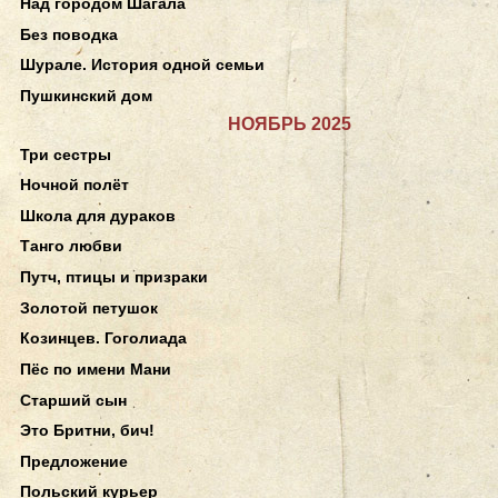
Над городом Шагала
Без поводка
Шурале. История одной семьи
Пушкинский дом
НОЯБРЬ 2025
Три сестры
Ночной полёт
Школа для дураков
Танго любви
Путч, птицы и призраки
Золотой петушок
Козинцев. Гоголиада
Пёс по имени Мани
Старший сын
Это Бритни, бич!
Предложение
Польский курьер