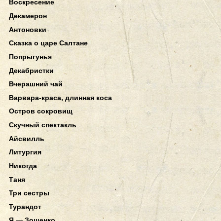
Воскресение
Декамерон
Антоновки
Сказка о царе Салтане
Попрыгунья
Декабристки
Вчерашний чай
Варвара-краса, длинная коса
Остров сокровищ
Скучный спектакль
Айсвилль
Литургия
Никогда
Таня
Три сестры
Турандот
Я — Зощенко