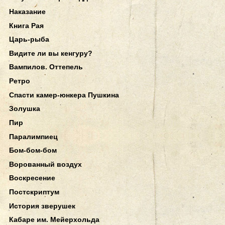
Наказание
Книга Рая
Царь-рыба
Видите ли вы кенгуру?
Вампилов. Оттепель
Ретро
Спасти камер-юнкера Пушкина
Золушка
Пир
Паралимпиец
Бом-бом-бом
Ворованный воздух
Воскресение
Постскриптум
История зверушек
Кабаре им. Мейерхольда