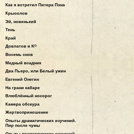
Как я встретил Питера Пэна
Крысолов
Эй, новенький
Тень
Край
Довлатов и Kᴼ
Восемь снов
Медный всадник
Два Пьеро, или Белый ужин
Евгений Онегин
На грани кабаре
Влюблённый носорог
Камера обскура
Жертвоприношение
Опыты драматических изучений.
Пир после чумы
Опыты драматических изучений.