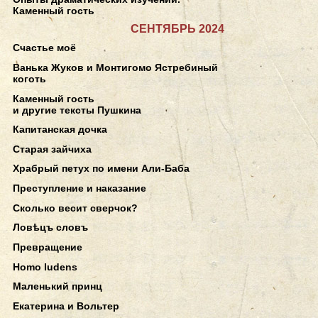
Каменный гость
СЕНТЯБРЬ 2024
Счастье моё
Ванька Жуков и Монтигомо Ястребиный
коготь
Каменный гость
и другие тексты Пушкина
Капитанская дочка
Старая зайчиха
Храбрый петух по имени Али-Баба
Преступление и наказание
Сколько весит сверчок?
Ловѣцъ словъ
Превращение
Homo ludens
Маленький принц
Екатерина и Вольтер