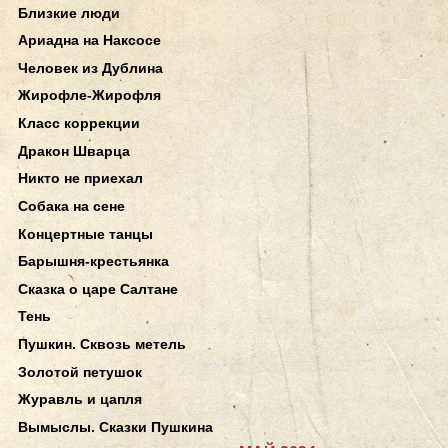
Близкие люди
Ариадна на Наксосе
Человек из Дублина
Жирофле-Жирофля
Класс коррекции
Дракон Шварца
Никто не приехал
Собака на сене
Концертные танцы
Барышня-крестьянка
Сказка о царе Салтане
Тень
Пушкин. Сквозь метель
Золотой петушок
Журавль и цапля
Вымыслы. Сказки Пушкина