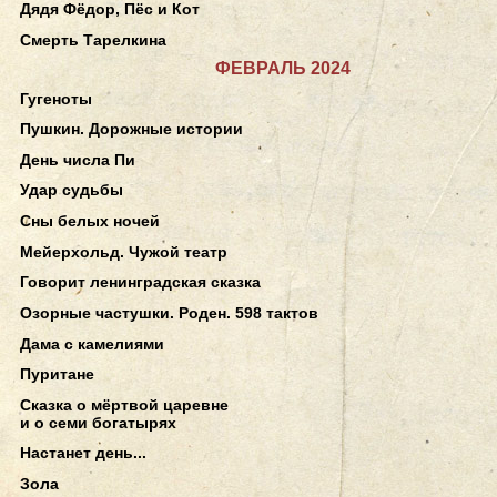
Дядя Фёдор, Пёс и Кот
Смерть Тарелкина
ФЕВРАЛЬ 2024
Гугеноты
Пушкин. Дорожные истории
День числа Пи
Удар судьбы
Сны белых ночей
Мейерхольд. Чужой театр
Говорит ленинградская сказка
Озорные частушки. Роден. 598 тактов
Дама с камелиями
Пуритане
Сказка о мёртвой царевне
и о семи богатырях
Настанет день...
Зола