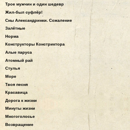
Трое мужчин и один шедевр
Жил-был суфлёр!
Сны Александринки. Сожаление
Залётные
Норма
Конструкторы Констриктора
Алые паруса
Атомный рай
Стулья
Море
Твоя песня
Красавица
Дорога к жизни
Минуты жизни
Многоголосье
Возвращение