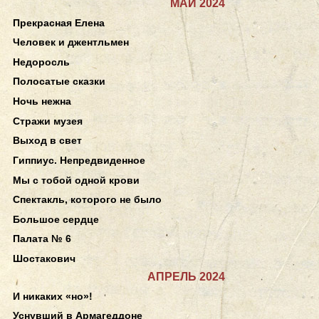
МАЙ 2024
Прекрасная Елена
Человек и джентльмен
Недоросль
Полосатые сказки
Ночь нежна
Стражи музея
Выход в свет
Гиппиус. Непредвиденное
Мы с тобой одной крови
Спектакль, которого не было
Большое сердце
Палата № 6
Шостакович
АПРЕЛЬ 2024
И никаких «но»!
Уснувший в Армагеддоне