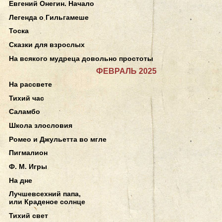
Евгений Онегин. Начало
Легенда о Гильгамеше
Тоска
Сказки для взрослых
На всякого мудреца довольно простоты
ФЕВРАЛЬ 2025
На рассвете
Тихий час
Саламбо
Школа злословия
Ромео и Джульетта во мгле
Пигмалион
Ф. М. Игры
На дне
Лучшевсехний папа,
или Краденое солнце
Тихий свет