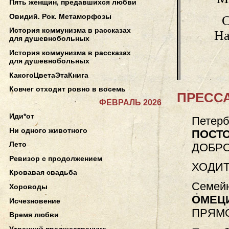
Пять женщин, предавшихся любви
Овидий. Рок. Метаморфозы
С
История коммунизма в рассказах
На
для душевнобольных
История коммунизма в рассказах
для душевнобольных
КакогоЦветаЭтаКнига
Ковчег отходит ровно в восемь
ПРЕССА
ФЕВРАЛЬ 2026
Иди*от
Петерб
Ни одного животного
ПОСТ
Лето
ДОБРО
Ревизор с продолжением
ХОДИТ
Кровавая свадьба
Семейн
Хороводы
ОМЕЦ
Исчезновение
ПРЯМ
Время любви
Утренний предшественник