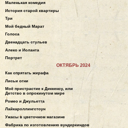
Маленькая комедия
История старой квартиры
Три
Мой бедный Марат
Голоса
Двенадцать стульев
Алеко и Иоланта
Портрет
ОКТЯБРЬ 2024
Как спрятать жирафа
Лисьи огни
Моё пристрастие к Диккенсу, или
Детство в опрокинутом мире
Ромео и Джульетта
Лайкароллингстоун
Ужасы в цветочном магазине
Фабрика по изготовлению вундеркиндов