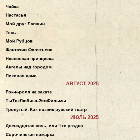
Чайка
Настасья
Мой друг Лапшин
Тень
Мой Рубцов
Фантазии Фарятьева
Несносная принцесса
Ангелы над городом
Пиковая дама
АВГУСТ 2025
Рок-н-ролл на закате
ТыТакЛюбишьЭтиФильмы
Тронутый. Как возник русский театр
ИЮЛЬ 2025
Двенадцатая ночь, или Что угодно
Сорочинская ярмарка