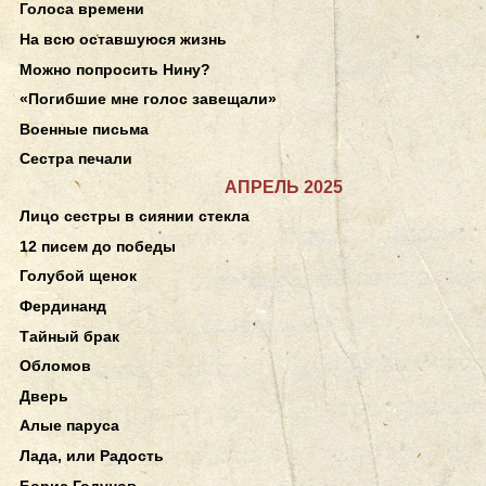
Голоса времени
На всю оставшуюся жизнь
Можно попросить Нину?
«Погибшие мне голос завещали»
Военные письма
Сестра печали
АПРЕЛЬ 2025
Лицо сестры в сиянии стекла
12 писем до победы
Голубой щенок
Фердинанд
Тайный брак
Обломов
Дверь
Алые паруса
Лада, или Радость
Борис Годунов