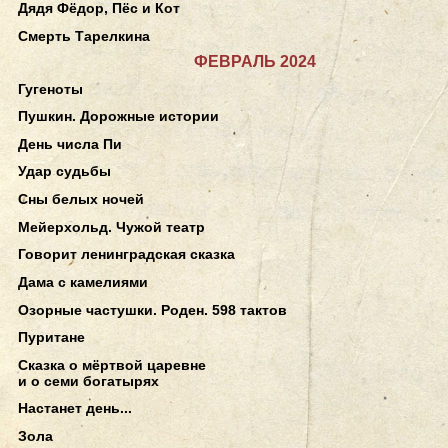
Дядя Фёдор, Пёс и Кот
Смерть Тарелкина
ФЕВРАЛЬ 2024
Гугеноты
Пушкин. Дорожные истории
День числа Пи
Удар судьбы
Сны белых ночей
Мейерхольд. Чужой театр
Говорит ленинградская сказка
Дама с камелиями
Озорные частушки. Роден. 598 тактов
Пуритане
Сказка о мёртвой царевне
и о семи богатырях
Настанет день...
Зола