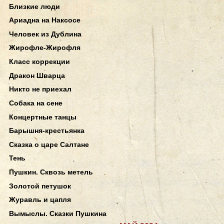
Близкие люди
Ариадна на Наксосе
Человек из Дублина
Жирофле-Жирофля
Класс коррекции
Дракон Шварца
Никто не приехал
Собака на сене
Концертные танцы
Барышня-крестьянка
Сказка о царе Салтане
Тень
Пушкин. Сквозь метель
Золотой петушок
Журавль и цапля
Вымыслы. Сказки Пушкина