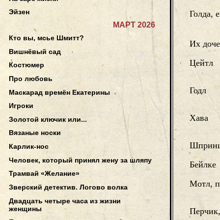
Эйзен
Голда, 
МАРТ 2026
Кто вы, мсье Шмитт?
Их доче
Вишнёвый сад
Цейтл
Костюмер
Про любовь
Годл
Маскарад времён Екатерины
Игроки
Хава
Золотой ключик или...
Вязаные носки
Шприн
Карлик-нос
Человек, который принял жену за шляпу
Бейлке
Трамвай «Желание»
Мотл, 
Зверский детектив. Логово волка
Двадцать четыре часа из жизни
женщины
Перчик,