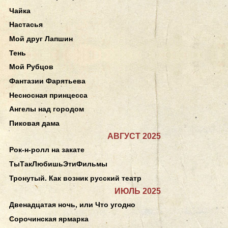
Чайка
Настасья
Мой друг Лапшин
Тень
Мой Рубцов
Фантазии Фарятьева
Несносная принцесса
Ангелы над городом
Пиковая дама
АВГУСТ 2025
Рок-н-ролл на закате
ТыТакЛюбишьЭтиФильмы
Тронутый. Как возник русский театр
ИЮЛЬ 2025
Двенадцатая ночь, или Что угодно
Сорочинская ярмарка