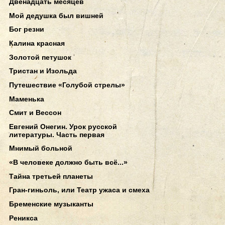
Двенадцать месяцев
Мой дедушка был вишней
Бог резни
Калина красная
Золотой петушок
Тристан и Изольда
Путешествие «Голубой стрелы»
Маменька
Смит и Вессон
Евгений Онегин. Урок русской
литературы. Часть первая
Мнимый больной
«В человеке должно быть всё...»
Тайна третьей планеты
Гран-гиньоль, или Театр ужаса и смеха
Бременские музыканты
Реникса