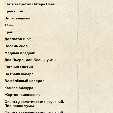
Как я встретил Питера Пэна
Крысолов
Эй, новенький
Тень
Край
Довлатов и Kᴼ
Восемь снов
Медный всадник
Два Пьеро, или Белый ужин
Евгений Онегин
На грани кабаре
Влюблённый носорог
Камера обскура
Жертвоприношение
Опыты драматических изучений.
Пир после чумы
Опыты драматических изучений.