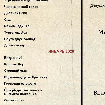
Девушк
Человеческий голос
Дневник Лёки
Сад
Борис Годунов
Ма
Тургенев. Ася
Слуга двух господ
Дочки-матери
ЯНВАРЬ 2026
Видеоклуб
Король Лир
Старший сын
Идоменей, царь Критский
Господин Альфонс
Петербургские сонеты
Кон
Вильяма Шекспира
Оксюморон