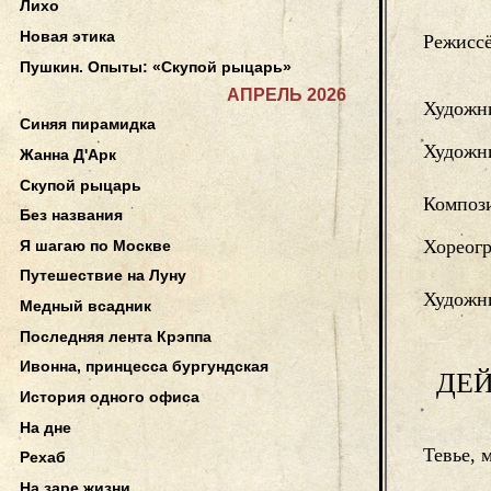
Лихо
Новая этика
Режисс
Пушкин. Опыты: «Скупой рыцарь»
АПРЕЛЬ 2026
Художн
Синяя пирамидка
Художн
Жанна Д'Арк
Скупой рыцарь
Компози
Без названия
Хореог
Я шагаю по Москве
Путешествие на Луну
Художни
Медный всадник
Последняя лента Крэппа
Ивонна, принцесса бургундская
ДЕ
История одного офиса
На дне
Тевье, 
Рехаб
На заре жизни