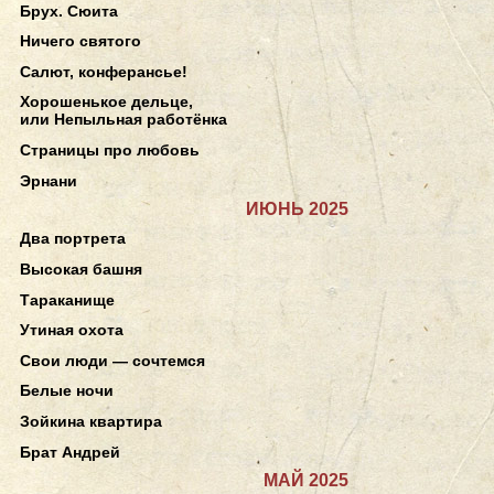
Брух. Сюита
Ничего святого
Салют, конферансье!
Хорошенькое дельце,
или Непыльная работёнка
Страницы про любовь
Эрнани
ИЮНЬ 2025
Два портрета
Высокая башня
Тараканище
Утиная охота
Свои люди — сочтемся
Белые ночи
Зойкина квартира
Брат Андрей
МАЙ 2025