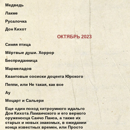
Медведь
Лакме
Русалочка
Дон Кихот
ОКТЯБРЬ 2023
Синяя птица
Мёртвые души. Хоррор
Бесприданница
Мармеладов
Квантовые сосиски доцента Юрского
Пеппи, или Не такая, как все
Ау
Моцарт и Сальери
Еще один поход хитроумного идальго
Дон Кихота Ламанчского и его верного
оруженосца Санчо Панса, а также их
старых и новых знакомых, в ожидании
конца известных времен, или Просто