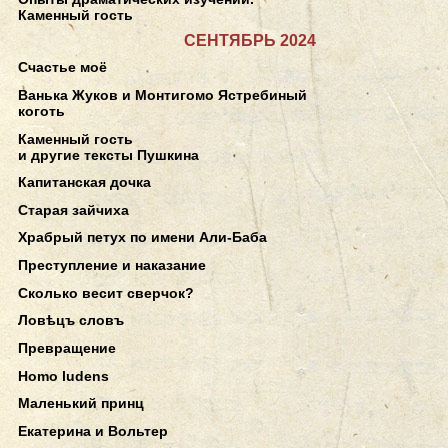
Каменный гость
СЕНТЯБРЬ 2024
Счастье моё
Ванька Жуков и Монтигомо Ястребиный
коготь
Каменный гость
и другие тексты Пушкина
Капитанская дочка
Старая зайчиха
Храбрый петух по имени Али-Баба
Преступление и наказание
Сколько весит сверчок?
Ловѣцъ словъ
Превращение
Homo ludens
Маленький принц
Екатерина и Вольтер