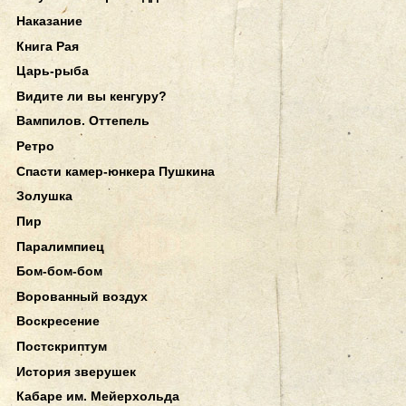
Наказание
Книга Рая
Царь-рыба
Видите ли вы кенгуру?
Вампилов. Оттепель
Ретро
Спасти камер-юнкера Пушкина
Золушка
Пир
Паралимпиец
Бом-бом-бом
Ворованный воздух
Воскресение
Постскриптум
История зверушек
Кабаре им. Мейерхольда