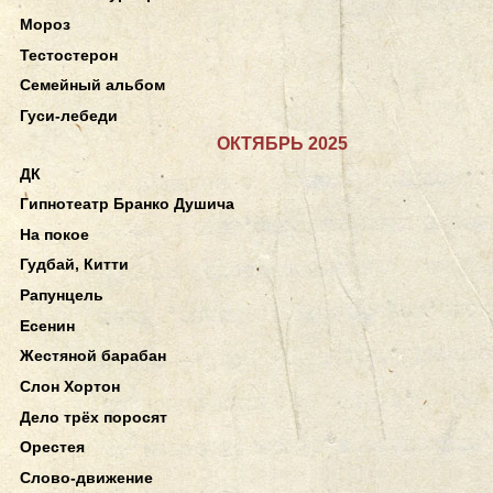
Мороз
Тестостерон
Семейный альбом
Гуси-лебеди
ОКТЯБРЬ 2025
ДК
Гипнотеатр Бранко Душича
На покое
Гудбай, Китти
Рапунцель
Есенин
Жестяной барабан
Слон Хортон
Дело трёх поросят
Орестея
Слово-движение