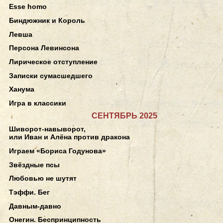
Esse homo
Биндюжник и Король
Левша
Персона Левинсона
Лирическое отступление
Записки сумасшедшего
Ханума
Игра в классики
СЕНТЯБРЬ 2025
Шиворот-навыворот,
или Иван и Алёна против дракона
Играем «Бориса Годунова»
Звёздные псы
Любовью не шутят
Тэффи. Бег
Давным-давно
Онегин. Беспринципность