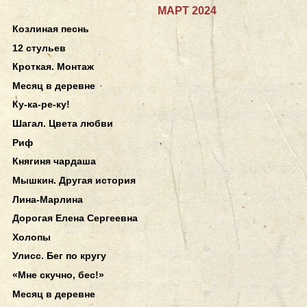
МАРТ 2024
Козлиная песнь
12 стульев
Кроткая. Монтаж
Месяц в деревне
Ку-ка-ре-ку!
Шагал. Цвета любви
Риф
Княгиня чардаша
Мышкин. Другая история
Лина-Марлина
Дорогая Елена Сергеевна
Холопы
Улисс. Бег по кругу
«Мне скучно, бес!»
Месяц в деревне