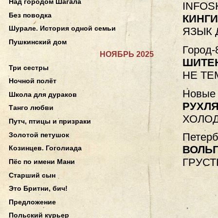
Над городом Шагала
INFOSK
Без поводка
КИНГ
Шурале. История одной семьи
ЯЗЫК 
Пушкинский дом
Город-
НОЯБРЬ 2025
ШИТЕ
Три сестры
НЕ ТЕ
Ночной полёт
Новые 
Школа для дураков
РУХЛЯ
Танго любви
ХОЛО
Путч, птицы и призраки
Золотой петушок
Петерб
ВОЛЬГ
Козинцев. Гоголиада
ГРУСТ
Пёс по имени Мани
Старший сын
Это Бритни, бич!
Предложение
Польский курьер