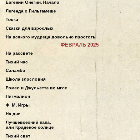
Евгений Онегин. Начало
Легенда о Гильгамеше
Тоска
Сказки для взрослых
На всякого мудреца довольно простоты
ФЕВРАЛЬ 2025
На рассвете
Тихий час
Саламбо
Школа злословия
Ромео и Джульетта во мгле
Пигмалион
Ф. М. Игры
На дне
Лучшевсехний папа,
или Краденое солнце
Тихий свет