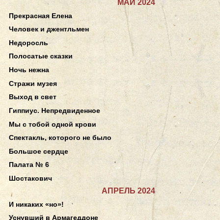
МАЙ 2024
Прекрасная Елена
Человек и джентльмен
Недоросль
Полосатые сказки
Ночь нежна
Стражи музея
Выход в свет
Гиппиус. Непредвиденное
Мы с тобой одной крови
Спектакль, которого не было
Большое сердце
Палата № 6
Шостакович
АПРЕЛЬ 2024
И никаких «но»!
Уснувший в Армагеддоне