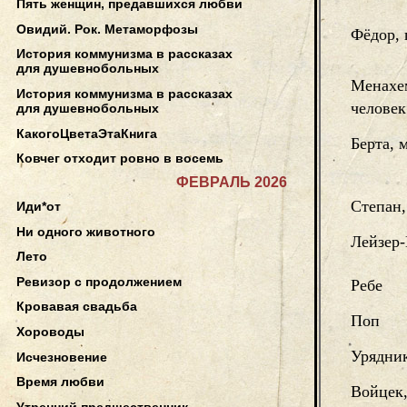
Пять женщин, предавшихся любви
Овидий. Рок. Метаморфозы
Фёдор, 
История коммунизма в рассказах
для душевнобольных
Менахем
История коммунизма в рассказах
человек
для душевнобольных
КакогоЦветаЭтаКнига
Берта, 
Ковчег отходит ровно в восемь
ФЕВРАЛЬ 2026
Степан,
Иди*от
Ни одного животного
Лейзер-
Лето
Ревизор с продолжением
Ребе
Кровавая свадьба
Поп
Хороводы
Урядни
Исчезновение
Время любви
Войцек
Утренний предшественник