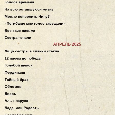
Голоса времени
На всю оставшуюся жизнь
Можно попросить Нину?
«Погибшие мне голос завещали»
Военные письма
Сестра печали
АПРЕЛЬ 2025
Лицо сестры в сиянии стекла
12 писем до победы
Голубой щенок
Фердинанд
Тайный брак
Обломов
Дверь
Алые паруса
Лада, или Радость
Борис Годунов