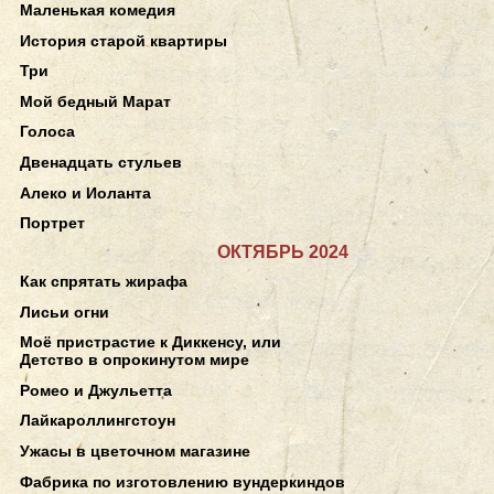
Маленькая комедия
История старой квартиры
Три
Мой бедный Марат
Голоса
Двенадцать стульев
Алеко и Иоланта
Портрет
ОКТЯБРЬ 2024
Как спрятать жирафа
Лисьи огни
Моё пристрастие к Диккенсу, или
Детство в опрокинутом мире
Ромео и Джульетта
Лайкароллингстоун
Ужасы в цветочном магазине
Фабрика по изготовлению вундеркиндов