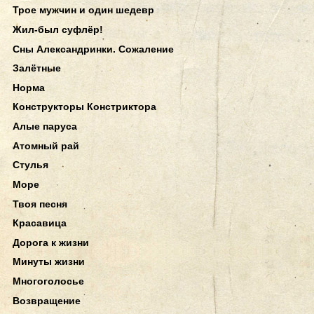
Трое мужчин и один шедевр
Жил-был суфлёр!
Сны Александринки. Сожаление
Залётные
Норма
Конструкторы Констриктора
Алые паруса
Атомный рай
Стулья
Море
Твоя песня
Красавица
Дорога к жизни
Минуты жизни
Многоголосье
Возвращение