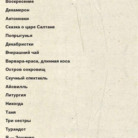
Воскресение
Декамерон
Антоновки
Сказка о царе Салтане
Попрыгунья
Декабристки
Вчерашний чай
Варвара-краса, длинная коса
Остров сокровищ
Скучный спектакль
Айсвилль
Литургия
Никогда
Таня
Три сестры
Турандот
Я — Зощенко