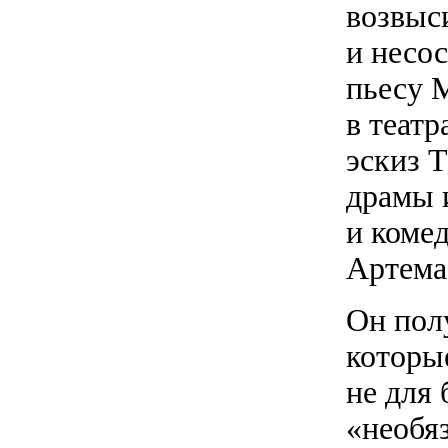
возвыси
и несос
пьесу 
в театр
эскиз 
драмы 
и комед
Артема
Он пол
которы
не для
«необя