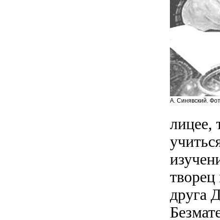
А. Синявский. Фо
лицее,
учиться
изучен
творец 
друга 
Безмат