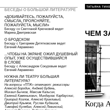
ТАТЬЯНА ТИХ
БЕСЕДЫ О БОЛЬШОЙ ЛИТЕРАТУРЕ
«ДОБИВАЙТЕСЬ, ПОЖАЛУЙСТА,
СМЫСЛА, ПРОЯСНЯЙТЕ,
ПОЖАЛУЙСТА, МЫСЛИ»
Беседу со Светланой Крючковой ведет
ЧЕМ З
Марина Дмитревская
О БРОДСКОМ
Беседу с Григорием Дитятковским ведет
Евгений Авраменко
...ЧТОБЫ НА ЭКРАНЕ ОЖИЛ ДУШЕВНЫЙ
ОПЫТ, УЖЕ ОСУЩЕСТВИВШИЙСЯ
В СЛОВЕ
Беседу с Александром Сокуровым ведет
Евгений Авраменко
НУЖНА ЛИ ТЕАТРУ БОЛЬШАЯ
ЛИТЕРАТУРА?
На вопросы «ПТЖ» отвечают: режиссеры
Алексей Бородин, Анджей Бубень,
Михаил Бычков, Максим Кальсин,
Евгений Каменькович, Миндаугас Карбаускис,
Григорий Козлов, Алексей Крикливый,
Когда 
Дмитрий Крымов, Руслан Кудашов,
Тимофей Кулябин, Алексей Левинский,