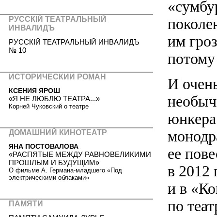
«сумбу
поколен
РУССКIЙ ТЕАТРАЛЬНЫЙ
ИНВАЛИДЪ
им гроз
РУССКIЙ ТЕАТРАЛЬНЫЙ ИНВАЛИДЪ
№ 10
потому 
ИСТОРИЧЕСКИЙ РОМАН
И очень
КСЕНИЯ ЯРОШ
необыч
«Я НЕ ЛЮБЛЮ ТЕАТРА...»
Корней Чуковский о театре
юнкера
монодра
ДОМАШНИЙ КИНОТЕАТР
ЯНА ПОСТОВАЛОВА
ее пове
«РАСПЯТЫЕ МЕЖДУ РАВНОВЕЛИКИМИ
ПРОШЛЫМ И БУДУЩИМ»
в 2012
О фильме А. Германа-младшего «Под
электрическими облаками»
и в «Ко
по теат
ПАМЯТИ