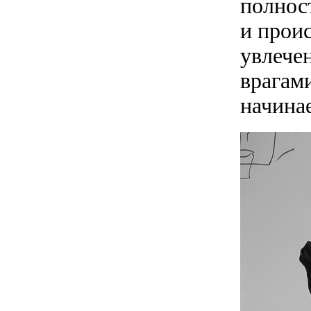
полнос
и прои
увлече
врагам
начинае