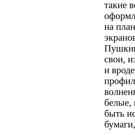
такие 
оформл
на пла
экранов
Пушкин
свои, и
и врод
профил
волнен
белые,
быть и
бумаги,