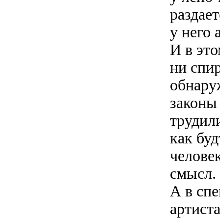
раздае
у него 
И в это
ни спи
обнару
законы
трудил
как буд
человек
смысл. 
А в сп
артист