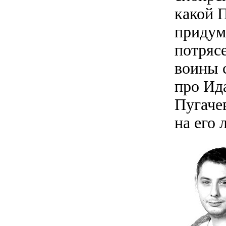
какой 
придум
потряс
воины 
про Ид
Пугаче
на его