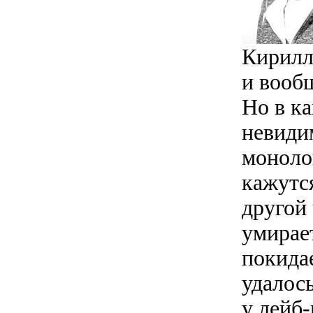
Кирилл
и вооб
Но в ка
невиди
монолог
кажутс
другой 
умирает
покидае
удалось
у лейб