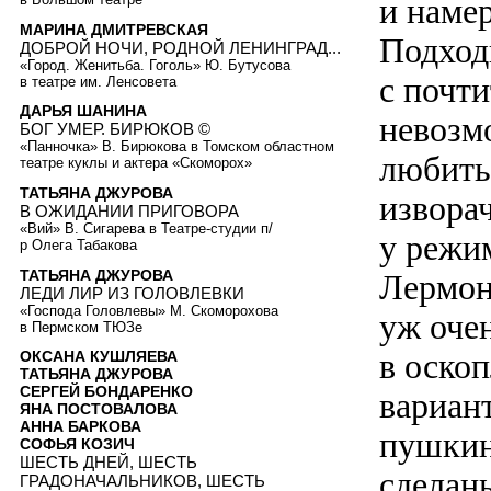
и наме
МАРИНА ДМИТРЕВСКАЯ
Подход
ДОБРОЙ НОЧИ, РОДНОЙ ЛЕНИНГРАД...
«Город. Женитьба. Гоголь» Ю. Бутусова
с почт
в театре им. Ленсовета
ДАРЬЯ ШАНИНА
невозм
БОГ УМЕР. БИРЮКОВ ©
«Панночка» В. Бирюкова в Томском областном
любить
театре куклы и актера «Скоморох»
ТАТЬЯНА ДЖУРОВА
изворач
В ОЖИДАНИИ ПРИГОВОРА
«Вий» В. Сигарева в Театре-студии п/
у режи
р Олега Табакова
ТАТЬЯНА ДЖУРОВА
Лермонт
ЛЕДИ ЛИР ИЗ ГОЛОВЛЕВКИ
«Господа Головлевы» М. Скоморохова
уж оче
в Пермском ТЮЗе
в оско
ОКСАНА КУШЛЯЕВА
ТАТЬЯНА ДЖУРОВА
СЕРГЕЙ БОНДАРЕНКО
вариант
ЯНА ПОСТОВАЛОВА
АННА БАРКОВА
пушкин
СОФЬЯ КОЗИЧ
ШЕСТЬ ДНЕЙ, ШЕСТЬ
сделаны
ГРАДОНАЧАЛЬНИКОВ, ШЕСТЬ