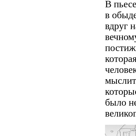
В пьес
в обыд
вдруг н
вечному
постиж
которая
челове
мыслит
которые
было н
великог