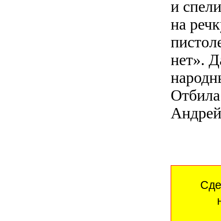
и спели
на реч
пистоле
нет». Д
народн
Отбила
Андрей
Сде