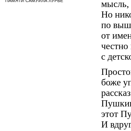
ПАМЯТИ САМУИЛА ЛУРЬЕ
мысль,
Но ник
по выш
от име
честно 
с детс
Простой
боже уп
рассказ
Пушкина
этот П
И вдруг