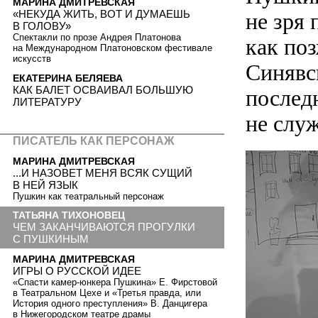
МАРИНА ДМИТРЕВСКАЯ
«НЕКУДА ЖИТЬ, ВОТ И ДУМАЕШЬ
не зря 
В ГОЛОВУ»
Спектакли по прозе Андрея Платонова
как по
на Международном Платоновском фестивале
искусств
Синявс
ЕКАТЕРИНА БЕЛЯЕВА
КАК БАЛЕТ ОСВАИВАЛ БОЛЬШУЮ
последн
ЛИТЕРАТУРУ
не служ
ПИСАТЕЛЬ КАК ПЕРСОНАЖ
МАРИНА ДМИТРЕВСКАЯ
...И НАЗОВЕТ МЕНЯ ВСЯК СУЩИЙ
В НЕЙ ЯЗЫК
Пушкин как театральный персонаж
ТАТЬЯНА ТИХОНОВЕЦ
ЧЕМ ЗАКАНЧИВАЮТСЯ ПРОГУЛКИ
С ПУШКИНЫМ
МАРИНА ДМИТРЕВСКАЯ
ИГРЫ О РУССКОЙ ИДЕЕ
«Спасти камер-юнкера Пушкина» Е. Фирстовой
в Театральном Цехе и «Третья правда, или
История одного преступления» В. Данцигера
в Нижегородском театре драмы