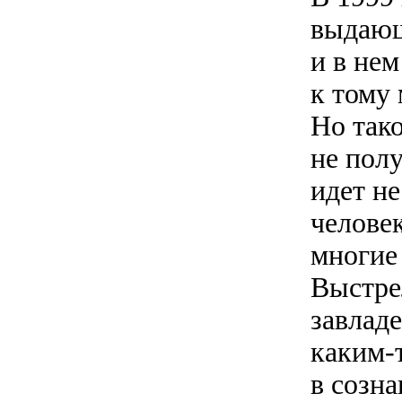
выдающ
и в нем
к тому 
Но так
не полу
идет не
человек
многие 
Выстре
завлад
каким-
в созна