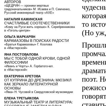
АВТОРОВ
чудесн
«ЩЕДРИН — хроники мертвых
градоначальников» М. Исаева и П. Семченко,
Русский инженерный театр «АХЕ»
которая
НАТАЛИЯ КАМИНСКАЯ
то исто
СЧАСТЛИВЫЕ СООТЕЧЕСТВЕННИКИ
«Кому на Руси жить хорошо» К. Серебренникова
(Но уж,
в «Гоголь-центре»
ОЛЬГА МАРКАРЯН
КАРАМАЗОВЫ В ПОИСКАХ РАДОСТИ
Прошли
«Братья Карамазовы» Г. Козлова
в «Мастерской»
промча
ЯНА ПОСТОВАЛОВА
МЫ С ТОБОЙ ОДНОЙ КРОВИ, ОДНОЙ
времен
ФИЛОСОФИИ
«Иванъ и Чортъ» А. Горбатого-мл.
драмат
в «Мастерской»
ЕКАТЕРИНА КРЕТОВА
поэт. Н
ОТ КУПРИНА ДО ДРЕЗНИНА: МЮЗИКЛ
КАК ЗЕРКАЛО ЛИТЕРАТУРНОЙ
режисс
ОСНОВЫ
«Яма» Н. Чусовой в Свердловской музкомедии
говорят
ЕЛЕНА ТРЕТЬЯКОВА
МУЗЫКАЛЬНЫЙ ТЕАТР И ЛИТЕРАТУРА:
ставит