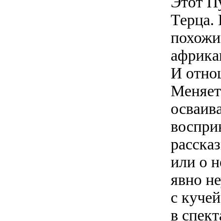
Этот П
Терца.
похожий
африка
И отно
Меняет
осваив
воспри
расска
или о 
явно не
с кучей
в спек