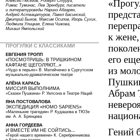
«Прогу
Алексей Песегов, Роберт Стуруа,
Римас Туминас, Лев Эренбург; писатели
и литературоведы Наринэ Абгарян,
предста
Андрей Аствацатуров, Павел Басинский,
Дмитрий Быков, Максим Осипов, Игорь Сухих,
перепр
Людмила Улицкая, Елена Чижова,
Михаил Ямпольский
к жене,
поколен
ПРОГУЛКИ С КЛАССИКАМИ
ЕВГЕНИЯ ТРОПП
его еще
«ПОСМОТРИШЬ: В ТРИШКИНОМ
КАФТАНЕ ЩЕГОЛЯЮТ...»
из мол
«Чудо в перьях» В. Матийченко в Сургутском
музыкально-драматическом театре
Пушкин
АЛЁНА КАРАСЬ
МИССИЯ ВЫПОЛНИМА
Абрам Т
«Сказки Пушкина» Р. Уилсона в Театре Наций
неверо
ЯНА ПОСТОВАЛОВА
ЭКСПЕДИЦИЯ «HOMO SAPIENS»
«Маленькие трагедии» Р. Кудашова в ТЮЗе
национ
им. А. А. Брянцева
АННА ГОРДЕЕВА
Гений 
И ВМЕСТЕ ИМ НЕ СОЙТИСЬ...
«Герой нашего времени» К. Серебренникова
в Большом театре