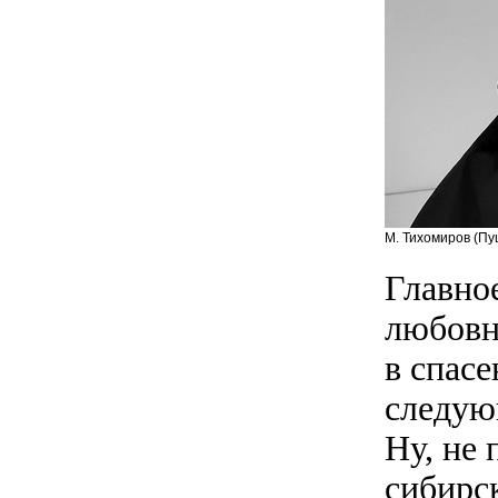
М. Тихомиров (Пу
Главное
любовн
в спас
следую
Ну, не
сибирск