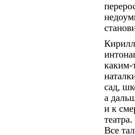
переро
недоумк
станови
Кирилл
интонац
каким-
наталки
сад, ш
а дальш
и к сме
театра
Все тал