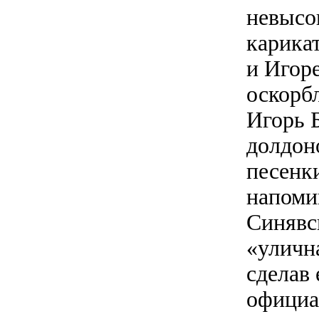
невысо
карика
и Игор
оскорб
Игорь 
долдон
песенк
напоми
Синявс
«уличн
сделав 
официа