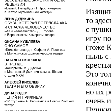
БЕССВЯЗНЫЕ ЗАМЕТКИ И ОДНА
РЕЦЕНЗИЯ
«Белый. Петербург» Г. Тростянецкого
Изящны
в Театре Музыкальной комедии
то здес
ЛЕНА ДУДУКИНА
ОБУВЬ, КОТОРАЯ ПОТРЯСЛА АКА
с пушк
И СПАСЛА ЧЕЛОВЕЧЕСТВО
«Ак и человечество» Д. Егорова
в Воронежском Камерном театре
игру п
ОКСАНА КУШЛЯЕВА
(тоже 
ОНО САМОЕ
«Колыбельная для Софьи» А. Песегова
в Минусинском драматическом театре
пыль с
НАТАЛЬЯ СКОРОХОД
кресть
В ТРЕНДЕ
«Конармия» М. Диденко
Это то
в Мастерской Дмитрия бркина, Школа-
студия МХАТ
конечно
АЛЕКСЕЙ КИСЕЛЕВ
ТЕАТР И ЕГО ОБЭРИУ
но их р
ДИНА ГОДЕР
ГЕНИЙ И ПРИЖИВАЛ
очень и
«12 стульев» А. Херманиса в Новом Рижском
театре
Пушкина