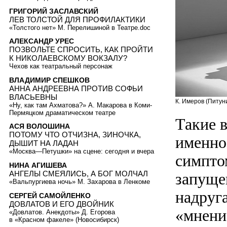
ГРИГОРИЙ ЗАСЛАВСКИЙ
ЛЕВ ТОЛСТОЙ ДЛЯ ПРОФИЛАКТИКИ
«Толстого нет» М. Перелишиной в Театре.doc
АЛЕКСАНДР УРЕС
ПОЗВОЛЬТЕ СПРОСИТЬ, КАК ПРОЙТИ
К НИКОЛАЕВСКОМУ ВОКЗАЛУ?
Чехов как театральный персонаж
ВЛАДИМИР СПЕШКОВ
АННА АНДРЕЕВНА ПРОТИВ СОФЬИ
ВЛАСЬЕВНЫ
К. Имеров (Питун
«Ну, как там Ахматова?» А. Макарова в Коми-
Пермяцком драматическом театре
Такие 
АСЯ ВОЛОШИНА
ПОТОМУ ЧТО ОТЧИЗНА, ЗИНОЧКА,
именно
ДЫШИТ НА ЛАДАН
«Москва—Петушки» на сцене: сегодня и вчера
симпто
НИНА АГИШЕВА
АНГЕЛЫ СМЕЯЛИСЬ, А БОГ МОЛЧАЛ
запуще
«Вальпургиева ночь» М. Захарова в Ленкоме
надруг
СЕРГЕЙ САМОЙЛЕНКО
ДОВЛАТОВ И ЕГО ДВОЙНИК
«мнени
«Довлатов. Анекдоты» Д. Егорова
в «Красном факеле» (Новосибирск)