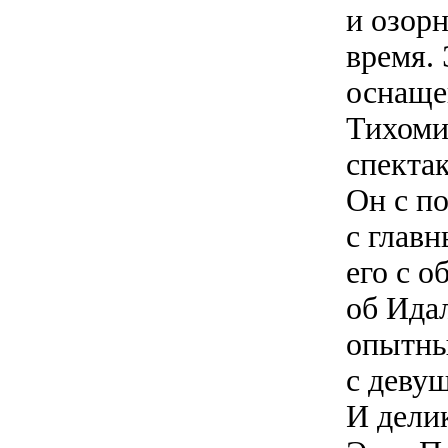
и озор
время.
оснаще
Тихомир
спекта
Он с п
с главн
его с о
об Идал
опытный
с деву
И дели