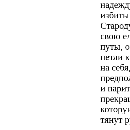
надежд
избиты
Старод
свою ел
путы, 
петли к
на себя
предпол
и парит
прекращ
котору
тянут 