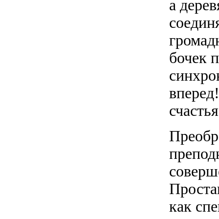
а дере
соедин
громад
бочек п
синхро
вперед
счастья
Преобр
преподн
соверш
Проста
как спе