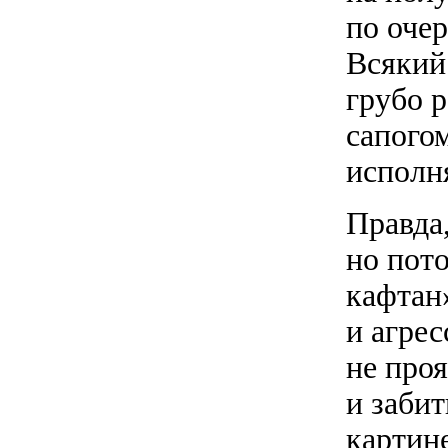
по оче
Всякий
грубо р
сапого
исполн
Правда,
но пот
кафтан
и агре
не про
и заби
картин