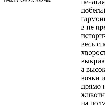
печата
ПАМЯТИ САМУИЛА ЛУРЬЕ
побеги
гармон
в не п
истори
весь сп
хворост
выкрики
а высо
вояки и
прямо 
животн
на полу