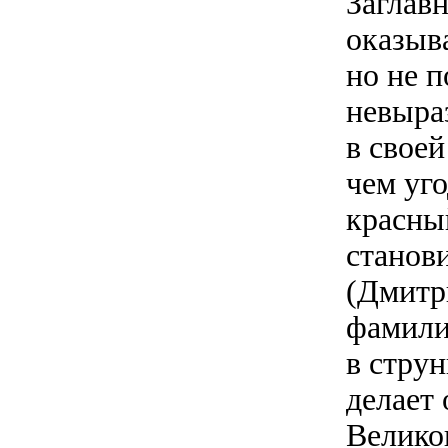
Заглав
оказыв
но не п
невыра
в свое
чем уго
красны
станов
(Дмитри
фамили
в струн
делает 
Велико