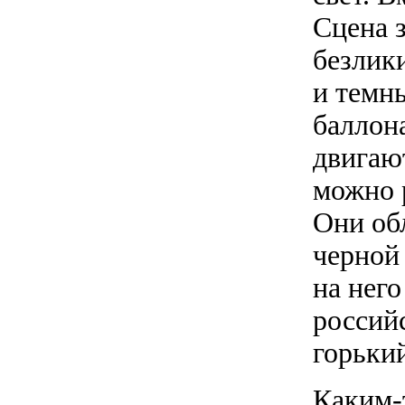
Сцена 
безлик
и темн
баллон
двигаю
можно р
Они об
черной 
на нег
российс
горьки
Каким-