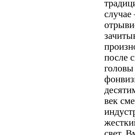
традиц
случае
отрывис
зачиты
произн
после 
головы
фонвиз
десяти
век см
индуст
жестки
свет. 