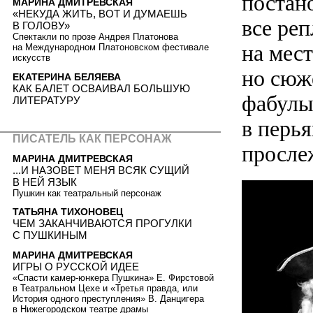
постан
МАРИНА ДМИТРЕВСКАЯ
«НЕКУДА ЖИТЬ, ВОТ И ДУМАЕШЬ
все ре
В ГОЛОВУ»
Спектакли по прозе Андрея Платонова
на мес
на Международном Платоновском фестивале
искусств
но сюж
ЕКАТЕРИНА БЕЛЯЕВА
КАК БАЛЕТ ОСВАИВАЛ БОЛЬШУЮ
фабулы
ЛИТЕРАТУРУ
в перья
ПИСАТЕЛЬ КАК ПЕРСОНАЖ
просле
МАРИНА ДМИТРЕВСКАЯ
...И НАЗОВЕТ МЕНЯ ВСЯК СУЩИЙ
В НЕЙ ЯЗЫК
Пушкин как театральный персонаж
ТАТЬЯНА ТИХОНОВЕЦ
ЧЕМ ЗАКАНЧИВАЮТСЯ ПРОГУЛКИ
С ПУШКИНЫМ
МАРИНА ДМИТРЕВСКАЯ
ИГРЫ О РУССКОЙ ИДЕЕ
«Спасти камер-юнкера Пушкина» Е. Фирстовой
в Театральном Цехе и «Третья правда, или
История одного преступления» В. Данцигера
в Нижегородском театре драмы