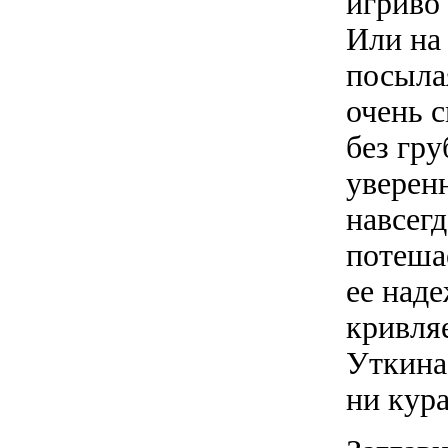
игриво
Или на 
посылая
очень 
без гру
уверенн
навсегд
потеша
ее наде
кривля
Уткина
ни кура