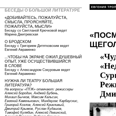
ЕВГЕНИЯ ТРО
БЕСЕДЫ О БОЛЬШОЙ ЛИТЕРАТУРЕ
«ДОБИВАЙТЕСЬ, ПОЖАЛУЙСТА,
СМЫСЛА, ПРОЯСНЯЙТЕ,
ПОЖАЛУЙСТА, МЫСЛИ»
Беседу со Светланой Крючковой ведет
«ПОСМ
Марина Дмитревская
О БРОДСКОМ
ЩЕГО
Беседу с Григорием Дитятковским ведет
Евгений Авраменко
«Чуд
...ЧТОБЫ НА ЭКРАНЕ ОЖИЛ ДУШЕВНЫЙ
ОПЫТ, УЖЕ ОСУЩЕСТВИВШИЙСЯ
«Не
В СЛОВЕ
Беседу с Александром Сокуровым ведет
Сур
Евгений Авраменко
НУЖНА ЛИ ТЕАТРУ БОЛЬШАЯ
Реж
ЛИТЕРАТУРА?
На вопросы «ПТЖ» отвечают: режиссеры
Дми
Алексей Бородин, Анджей Бубень,
Михаил Бычков, Максим Кальсин,
Евгений Каменькович, Миндаугас Карбаускис,
Григорий Козлов, Алексей Крикливый,
Дмитрий Крымов, Руслан Кудашов,
Тимофей Кулябин, Алексей Левинский,