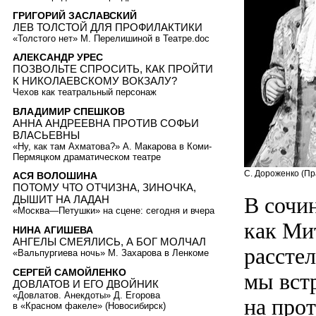
ГРИГОРИЙ ЗАСЛАВСКИЙ
ЛЕВ ТОЛСТОЙ ДЛЯ ПРОФИЛАКТИКИ
«Толстого нет» М. Перелишиной в Театре.doc
АЛЕКСАНДР УРЕС
ПОЗВОЛЬТЕ СПРОСИТЬ, КАК ПРОЙТИ
К НИКОЛАЕВСКОМУ ВОКЗАЛУ?
Чехов как театральный персонаж
ВЛАДИМИР СПЕШКОВ
АННА АНДРЕЕВНА ПРОТИВ СОФЬИ
ВЛАСЬЕВНЫ
«Ну, как там Ахматова?» А. Макарова в Коми-
Пермяцком драматическом театре
С. Дороженко (Пр
АСЯ ВОЛОШИНА
ПОТОМУ ЧТО ОТЧИЗНА, ЗИНОЧКА,
В сочи
ДЫШИТ НА ЛАДАН
«Москва—Петушки» на сцене: сегодня и вчера
как Ми
НИНА АГИШЕВА
АНГЕЛЫ СМЕЯЛИСЬ, А БОГ МОЛЧАЛ
рассте
«Вальпургиева ночь» М. Захарова в Ленкоме
СЕРГЕЙ САМОЙЛЕНКО
мы вст
ДОВЛАТОВ И ЕГО ДВОЙНИК
«Довлатов. Анекдоты» Д. Егорова
на прот
в «Красном факеле» (Новосибирск)