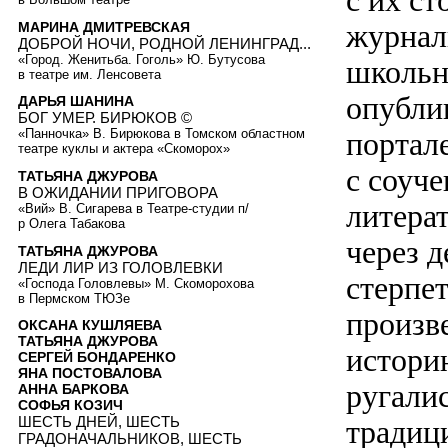
с их с
журнал
МАРИНА ДМИТРЕВСКАЯ
ДОБРОЙ НОЧИ, РОДНОЙ ЛЕНИНГРАД...
«Город. Женитьба. Гоголь» Ю. Бутусова
школьн
в театре им. Ленсовета
опубли
ДАРЬЯ ШАНИНА
БОГ УМЕР. БИРЮКОВ ©
портал
«Панночка» В. Бирюкова в Томском областном
театре куклы и актера «Скоморох»
с соуч
ТАТЬЯНА ДЖУРОВА
В ОЖИДАНИИ ПРИГОВОРА
литерат
«Вий» В. Сигарева в Театре-студии п/
р Олега Табакова
через д
ТАТЬЯНА ДЖУРОВА
ЛЕДИ ЛИР ИЗ ГОЛОВЛЕВКИ
стерпет
«Господа Головлевы» М. Скоморохова
в Пермском ТЮЗе
произв
ОКСАНА КУШЛЯЕВА
ТАТЬЯНА ДЖУРОВА
истори
СЕРГЕЙ БОНДАРЕНКО
ЯНА ПОСТОВАЛОВА
ругали
АННА БАРКОВА
СОФЬЯ КОЗИЧ
ШЕСТЬ ДНЕЙ, ШЕСТЬ
традиц
ГРАДОНАЧАЛЬНИКОВ, ШЕСТЬ