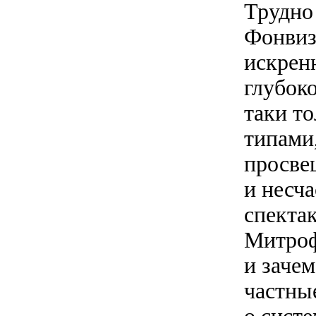
Трудно
Фонвиз
искренн
глубоко
таки то
типами
просвещ
и несч
спекта
Митроф
и зачем
частны