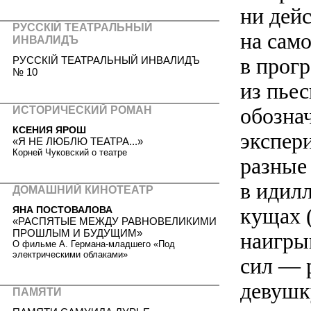
ни дейс
РУССКIЙ ТЕАТРАЛЬНЫЙ
на само
ИНВАЛИДЪ
в прог
РУССКIЙ ТЕАТРАЛЬНЫЙ ИНВАЛИДЪ
№ 10
из пье
обозна
ИСТОРИЧЕСКИЙ РОМАН
КСЕНИЯ ЯРОШ
экспери
«Я НЕ ЛЮБЛЮ ТЕАТРА...»
Корней Чуковский о театре
разные
в идилл
ДОМАШНИЙ КИНОТЕАТР
кущах (
ЯНА ПОСТОВАЛОВА
«РАСПЯТЫЕ МЕЖДУ РАВНОВЕЛИКИМИ
ПРОШЛЫМ И БУДУЩИМ»
наигры
О фильме А. Германа-младшего «Под
электрическими облаками»
сил — 
девушк
ПАМЯТИ