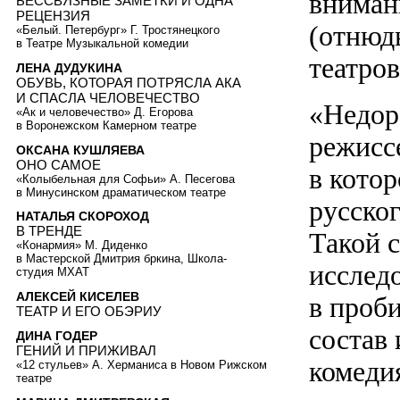
вниман
БЕССВЯЗНЫЕ ЗАМЕТКИ И ОДНА
РЕЦЕНЗИЯ
(отнюд
«Белый. Петербург» Г. Тростянецкого
в Театре Музыкальной комедии
театров
ЛЕНА ДУДУКИНА
ОБУВЬ, КОТОРАЯ ПОТРЯСЛА АКА
И СПАСЛА ЧЕЛОВЕЧЕСТВО
«Недор
«Ак и человечество» Д. Егорова
в Воронежском Камерном театре
режисс
ОКСАНА КУШЛЯЕВА
ОНО САМОЕ
в кото
«Колыбельная для Софьи» А. Песегова
в Минусинском драматическом театре
русско
НАТАЛЬЯ СКОРОХОД
В ТРЕНДЕ
Такой 
«Конармия» М. Диденко
в Мастерской Дмитрия бркина, Школа-
исследо
студия МХАТ
АЛЕКСЕЙ КИСЕЛЕВ
в проб
ТЕАТР И ЕГО ОБЭРИУ
состав 
ДИНА ГОДЕР
ГЕНИЙ И ПРИЖИВАЛ
комеди
«12 стульев» А. Херманиса в Новом Рижском
театре