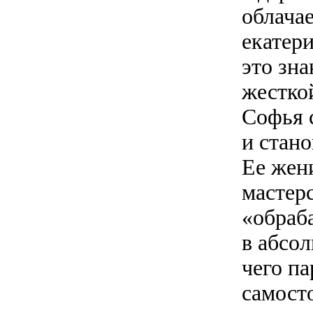
облача
екатер
это зна
жестко
Софья 
и стано
Ее жен
мастерс
«обраба
в абсо
чего п
самост