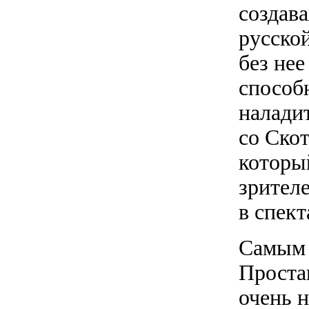
создава
русско
без не
способн
налади
со Ско
которы
зрителе
в спект
Самым 
Проста
очень 