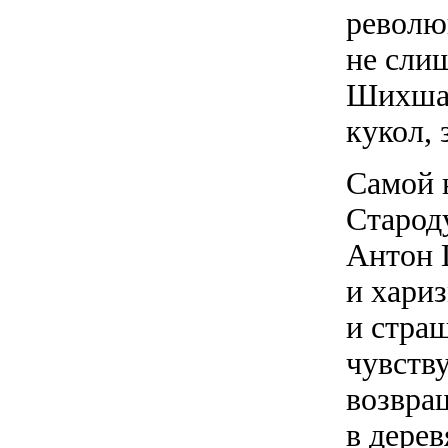
револю
не сли
Шихшаб
кукол,
Самой 
Старод
Антон 
и хари
и страш
чувству
возвра
в дере