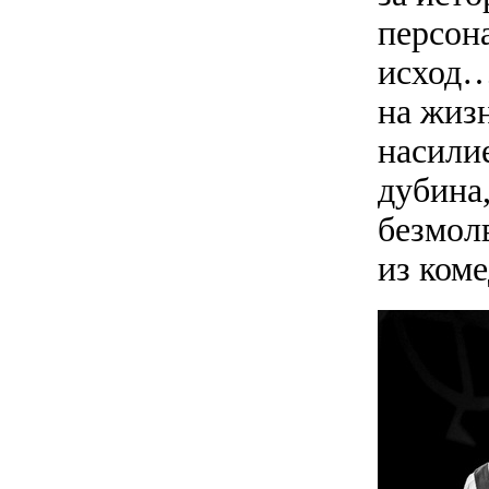
персон
исход…
на жиз
насилие
дубина,
безмол
из ком