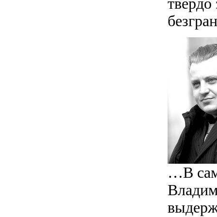
твердо
безгра
…В сам
Владим
выдерж