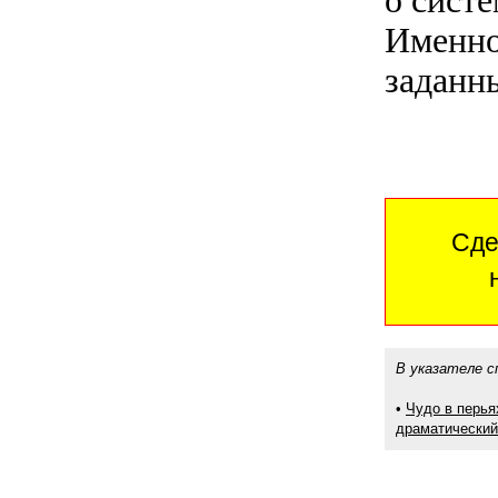
о систе
Именно
заданн
Сде
В указателе с
•
Чудо в перья
драматический