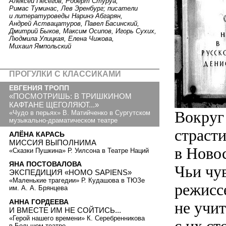
Алексей Песегов, Роберт Стуруа,
Римас Туминас, Лев Эренбург; писатели
и литературоведы Наринэ Абгарян,
Андрей Аствацатуров, Павел Басинский,
Дмитрий Быков, Максим Осипов, Игорь Сухих,
Людмила Улицкая, Елена Чижова,
Михаил Ямпольский
ПРОГУЛКИ С КЛАССИКАМИ
ЕВГЕНИЯ ТРОПП
«ПОСМОТРИШЬ: В ТРИШКИНОМ
КАФТАНЕ ЩЕГОЛЯЮТ...»
Вокруг
«Чудо в перьях» В. Матийченко в Сургутском
музыкально-драматическом театре
страст
АЛЁНА КАРАСЬ
МИССИЯ ВЫПОЛНИМА
в Ново
«Сказки Пушкина» Р. Уилсона в Театре Наций
ЯНА ПОСТОВАЛОВА
Чьи чу
ЭКСПЕДИЦИЯ «HOMO SAPIENS»
«Маленькие трагедии» Р. Кудашова в ТЮЗе
режисс
им. А. А. Брянцева
АННА ГОРДЕЕВА
не учит
И ВМЕСТЕ ИМ НЕ СОЙТИСЬ...
«Герой нашего времени» К. Серебренникова
в Большом театре