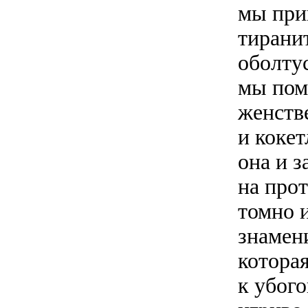
мы при
тирани
оболту
мы пом
женств
и коке
она и 
на прот
томно 
знамен
которая
к убог