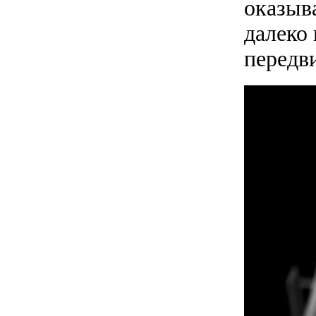
оказыва
далеко 
передви