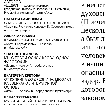
АВТОРОВ
в непо
«ЩЕДРИН — хроники мертвых
градоначальников» М. Исаева и П. Семченко,
духовен
Русский инженерный театр «АХЕ»
НАТАЛИЯ КАМИНСКАЯ
(Причем
СЧАСТЛИВЫЕ СООТЕЧЕСТВЕННИКИ
«Кому на Руси жить хорошо» К. Серебренникова
несколь
в «Гоголь-центре»
а был 
ОЛЬГА МАРКАРЯН
КАРАМАЗОВЫ В ПОИСКАХ РАДОСТИ
«Братья Карамазовы» Г. Козлова
или это
в «Мастерской»
человек
ЯНА ПОСТОВАЛОВА
МЫ С ТОБОЙ ОДНОЙ КРОВИ, ОДНОЙ
в наши
ФИЛОСОФИИ
«Иванъ и Чортъ» А. Горбатого-мл.
в «Мастерской»
опасны
ЕКАТЕРИНА КРЕТОВА
вздор. 
ОТ КУПРИНА ДО ДРЕЗНИНА: МЮЗИКЛ
КАК ЗЕРКАЛО ЛИТЕРАТУРНОЙ
которог
ОСНОВЫ
«Яма» Н. Чусовой в Свердловской музкомедии
законо
ЕЛЕНА ТРЕТЬЯКОВА
МУЗЫКАЛЬНЫЙ ТЕАТР И ЛИТЕРАТУРА: