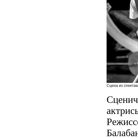
Сцена из спектак
Сценич
актрис
Режисс
Балаба