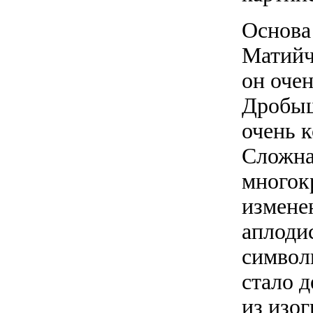
Основа
Матийч
он оче
Дробыш
очень к
Сложна
многок
измене
аплоди
символ
стало д
из изо