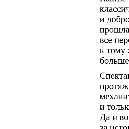
класси
и добр
прошла 
все пе
к тому 
больше
Спектак
протяж
механиз
и толь
Да и во
за ист