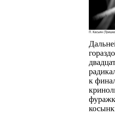
П. Касьян (Тришк
Дальне
гораздо
двадца
радикал
к фина
кринол
фуражк
косынк