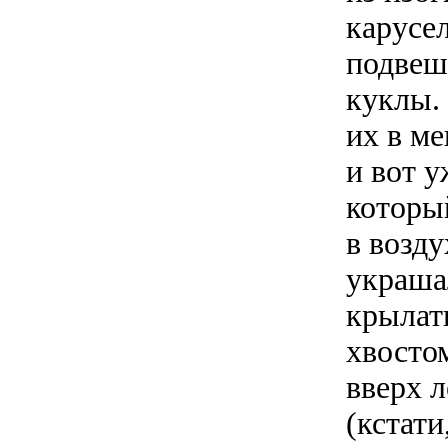
карусе
подвеш
куклы.
их в ме
и вот у
которы
в возд
украша
крылат
хвосто
вверх 
(кстат