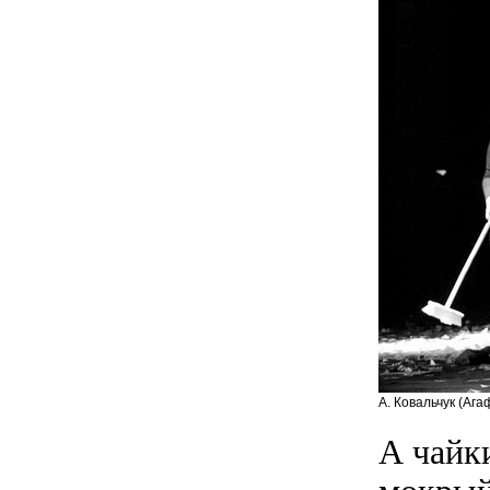
А. Ковальчук (Аг
А чайки