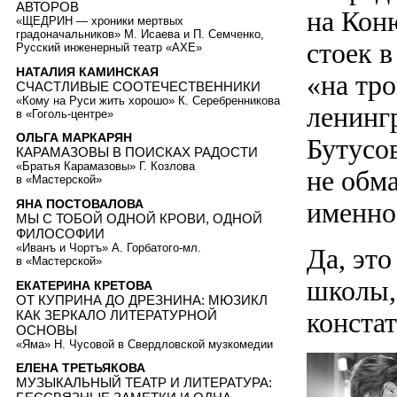
АВТОРОВ
на Кон
«ЩЕДРИН — хроники мертвых
градоначальников» М. Исаева и П. Семченко,
стоек в
Русский инженерный театр «АХЕ»
НАТАЛИЯ КАМИНСКАЯ
«на тро
СЧАСТЛИВЫЕ СООТЕЧЕСТВЕННИКИ
«Кому на Руси жить хорошо» К. Серебренникова
ленинг
в «Гоголь-центре»
ОЛЬГА МАРКАРЯН
Бутусо
КАРАМАЗОВЫ В ПОИСКАХ РАДОСТИ
«Братья Карамазовы» Г. Козлова
не обм
в «Мастерской»
именно
ЯНА ПОСТОВАЛОВА
МЫ С ТОБОЙ ОДНОЙ КРОВИ, ОДНОЙ
ФИЛОСОФИИ
«Иванъ и Чортъ» А. Горбатого-мл.
Да, это
в «Мастерской»
школы, 
ЕКАТЕРИНА КРЕТОВА
ОТ КУПРИНА ДО ДРЕЗНИНА: МЮЗИКЛ
конста
КАК ЗЕРКАЛО ЛИТЕРАТУРНОЙ
ОСНОВЫ
«Яма» Н. Чусовой в Свердловской музкомедии
ЕЛЕНА ТРЕТЬЯКОВА
МУЗЫКАЛЬНЫЙ ТЕАТР И ЛИТЕРАТУРА: