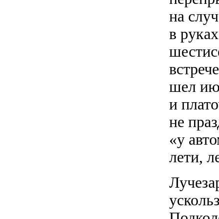
на слу
в руках
шестис
встрече
шел ию
и плат
не праз
«у авто
лети, л
Лучеза
усколь
Подкол