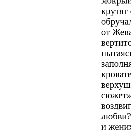
мокрый
крутят
обруча
от Жев
вертитс
пытаяс
заполн
кроват
верхуш
сюжет»
воздви
любви?)
и жени