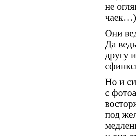
не огля
чаек…)
Они вед
Да ведь
другу 
сфинкс
Но и си
с фото
востор
под же
медлен