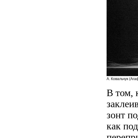
А. Ковальчук (Аг
В том,
заклеи
зонт п
как по
перепр