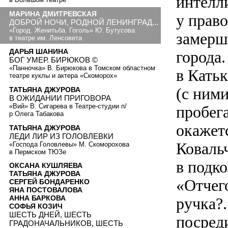
интелл
МАРИНА ДМИТРЕВСКАЯ
у право
ДОБРОЙ НОЧИ, РОДНОЙ ЛЕНИНГРАД...
«Город. Женитьба. Гоголь» Ю. Бутусова
замерш
в театре им. Ленсовета
ДАРЬЯ ШАНИНА
города
БОГ УМЕР. БИРЮКОВ ©
«Панночка» В. Бирюкова в Томском областном
в Кать
театре куклы и актера «Скоморох»
(с ним
ТАТЬЯНА ДЖУРОВА
В ОЖИДАНИИ ПРИГОВОРА
«Вий» В. Сигарева в Театре-студии п/
пробега
р Олега Табакова
окажет
ТАТЬЯНА ДЖУРОВА
ЛЕДИ ЛИР ИЗ ГОЛОВЛЕВКИ
Коваль
«Господа Головлевы» М. Скоморохова
в Пермском ТЮЗе
в подк
ОКСАНА КУШЛЯЕВА
ТАТЬЯНА ДЖУРОВА
«Отчего
СЕРГЕЙ БОНДАРЕНКО
ЯНА ПОСТОВАЛОВА
АННА БАРКОВА
ручка?.
СОФЬЯ КОЗИЧ
ШЕСТЬ ДНЕЙ, ШЕСТЬ
посред
ГРАДОНАЧАЛЬНИКОВ, ШЕСТЬ