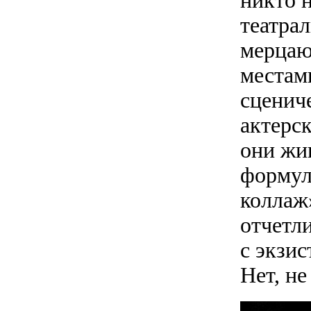
никто н
театра
мерцаю
местам
сценич
актерс
они жив
формул
коллаж
отчетли
с экзи
Нет, н