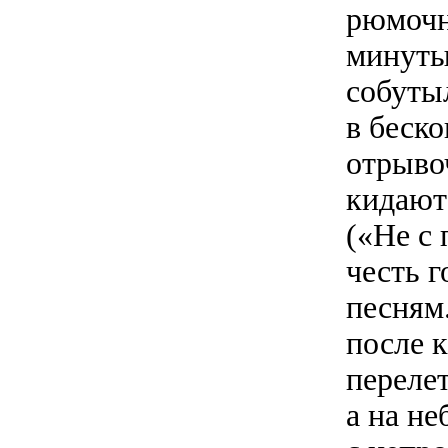
рюмочн
минуты
собутыл
в беско
отрыво
кидают
(«Не с
честь г
песням.
после к
переле
а на не