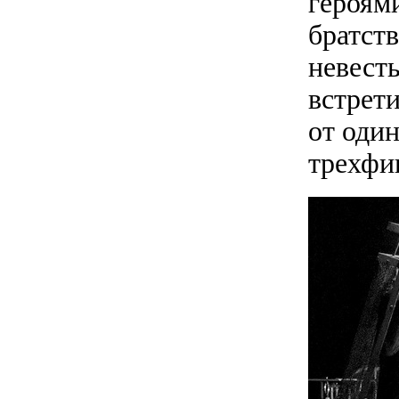
героям
братст
невесты
встрети
от один
трехфи