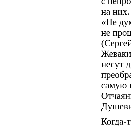
с непр
на них
«Не ду
не про
(Серге
Жеваки
несут 
преобр
самую 
Отчаян
Душевн
Когда-