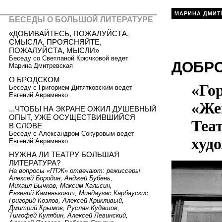
МАРИНА ДМИТ
БЕСЕДЫ О БОЛЬШОЙ ЛИТЕРАТУРЕ
«ДОБИВАЙТЕСЬ, ПОЖАЛУЙСТА,
СМЫСЛА, ПРОЯСНЯЙТЕ,
ПОЖАЛУЙСТА, МЫСЛИ»
Беседу со Светланой Крючковой ведет
ДОБРО
Марина Дмитревская
О БРОДСКОМ
«Гор
Беседу с Григорием Дитятковским ведет
Евгений Авраменко
«Жен
...ЧТОБЫ НА ЭКРАНЕ ОЖИЛ ДУШЕВНЫЙ
ОПЫТ, УЖЕ ОСУЩЕСТВИВШИЙСЯ
Теа
В СЛОВЕ
Беседу с Александром Сокуровым ведет
худ
Евгений Авраменко
НУЖНА ЛИ ТЕАТРУ БОЛЬШАЯ
ЛИТЕРАТУРА?
На вопросы «ПТЖ» отвечают: режиссеры
Алексей Бородин, Анджей Бубень,
Михаил Бычков, Максим Кальсин,
Евгений Каменькович, Миндаугас Карбаускис,
Григорий Козлов, Алексей Крикливый,
Дмитрий Крымов, Руслан Кудашов,
Тимофей Кулябин, Алексей Левинский,