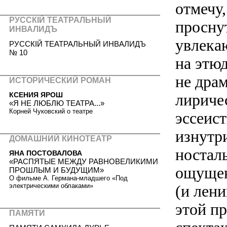
отмечу,
РУССКIЙ ТЕАТРАЛЬНЫЙ
просну
ИНВАЛИДЪ
увлекаю
РУССКIЙ ТЕАТРАЛЬНЫЙ ИНВАЛИДЪ
№ 10
на этюд
не дра
ИСТОРИЧЕСКИЙ РОМАН
КСЕНИЯ ЯРОШ
лириче
«Я НЕ ЛЮБЛЮ ТЕАТРА...»
Корней Чуковский о театре
эссеис
изнутр
ДОМАШНИЙ КИНОТЕАТР
ностал
ЯНА ПОСТОВАЛОВА
«РАСПЯТЫЕ МЕЖДУ РАВНОВЕЛИКИМИ
ощущен
ПРОШЛЫМ И БУДУЩИМ»
О фильме А. Германа-младшего «Под
электрическими облаками»
(и лен
этой п
ПАМЯТИ