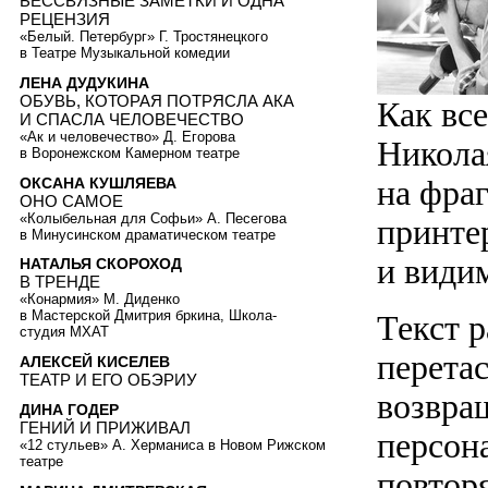
БЕССВЯЗНЫЕ ЗАМЕТКИ И ОДНА
РЕЦЕНЗИЯ
«Белый. Петербург» Г. Тростянецкого
в Театре Музыкальной комедии
ЛЕНА ДУДУКИНА
ОБУВЬ, КОТОРАЯ ПОТРЯСЛА АКА
Как все
И СПАСЛА ЧЕЛОВЕЧЕСТВО
«Ак и человечество» Д. Егорова
Никола
в Воронежском Камерном театре
на фра
ОКСАНА КУШЛЯЕВА
ОНО САМОЕ
«Колыбельная для Софьи» А. Песегова
принте
в Минусинском драматическом театре
и види
НАТАЛЬЯ СКОРОХОД
В ТРЕНДЕ
«Конармия» М. Диденко
в Мастерской Дмитрия бркина, Школа-
Текст р
студия МХАТ
перетас
АЛЕКСЕЙ КИСЕЛЕВ
ТЕАТР И ЕГО ОБЭРИУ
возвращ
ДИНА ГОДЕР
ГЕНИЙ И ПРИЖИВАЛ
персон
«12 стульев» А. Херманиса в Новом Рижском
театре
повтор