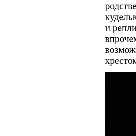
родств
кудельк
и репл
впрочем
возмож
хресто