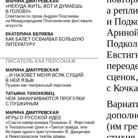
МАРИНА ДМИТРЕВСКАЯ
«НЕКУДА ЖИТЬ, ВОТ И ДУМАЕШЬ
а репл
В ГОЛОВУ»
Спектакли по прозе Андрея Платонова
и Подк
на Международном Платоновском фестивале
искусств
Ариной
ЕКАТЕРИНА БЕЛЯЕВА
КАК БАЛЕТ ОСВАИВАЛ БОЛЬШУЮ
Подкол
ЛИТЕРАТУРУ
Евстигн
ПИСАТЕЛЬ КАК ПЕРСОНАЖ
переод
МАРИНА ДМИТРЕВСКАЯ
сценок,
...И НАЗОВЕТ МЕНЯ ВСЯК СУЩИЙ
В НЕЙ ЯЗЫК
с Кочк
Пушкин как театральный персонаж
ТАТЬЯНА ТИХОНОВЕЦ
ЧЕМ ЗАКАНЧИВАЮТСЯ ПРОГУЛКИ
Вариат
С ПУШКИНЫМ
дополн
МАРИНА ДМИТРЕВСКАЯ
ИГРЫ О РУССКОЙ ИДЕЕ
«Спасти камер-юнкера Пушкина» Е. Фирстовой
(им гр
в Театральном Цехе и «Третья правда, или
История одного преступления» В. Данцигера
стихия
в Нижегородском театре драмы