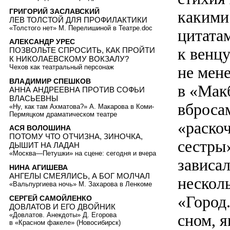
ГРИГОРИЙ ЗАСЛАВСКИЙ
какими
ЛЕВ ТОЛСТОЙ ДЛЯ ПРОФИЛАКТИКИ
«Толстого нет» М. Перелишиной в Театре.doc
цитата
АЛЕКСАНДР УРЕС
к венцу
ПОЗВОЛЬТЕ СПРОСИТЬ, КАК ПРОЙТИ
К НИКОЛАЕВСКОМУ ВОКЗАЛУ?
не мене
Чехов как театральный персонаж
ВЛАДИМИР СПЕШКОВ
в «Мак
АННА АНДРЕЕВНА ПРОТИВ СОФЬИ
ВЛАСЬЕВНЫ
вброса
«Ну, как там Ахматова?» А. Макарова в Коми-
Пермяцком драматическом театре
«раскоч
АСЯ ВОЛОШИНА
ПОТОМУ ЧТО ОТЧИЗНА, ЗИНОЧКА,
сестры»
ДЫШИТ НА ЛАДАН
«Москва—Петушки» на сцене: сегодня и вчера
зависал
НИНА АГИШЕВА
АНГЕЛЫ СМЕЯЛИСЬ, А БОГ МОЛЧАЛ
нескол
«Вальпургиева ночь» М. Захарова в Ленкоме
«Город
СЕРГЕЙ САМОЙЛЕНКО
ДОВЛАТОВ И ЕГО ДВОЙНИК
«Довлатов. Анекдоты» Д. Егорова
сном, я
в «Красном факеле» (Новосибирск)