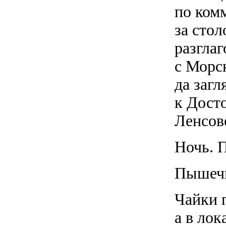
по ком
за стол
разгла
с Морс
да заг
к Досто
Ленсове
Ночь. П
Пышечн
Чайки 
а в лок