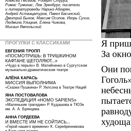
Алексей Песегов, Роберт Стуруа,
Римас Туминас, Лев Эренбург; писатели
и литературоведы Наринэ Абгарян,
Андрей Аствацатуров, Павел Басинский,
Дмитрий Быков, Максим Осипов, Игорь Сухих,
Людмила Улицкая, Елена Чижова,
Михаил Ямпольский
Я приш
ПРОГУЛКИ С КЛАССИКАМИ
За окн
ЕВГЕНИЯ ТРОПП
«ПОСМОТРИШЬ: В ТРИШКИНОМ
КАФТАНЕ ЩЕГОЛЯЮТ...»
«Чудо в перьях» В. Матийченко в Сургутском
Они по
музыкально-драматическом театре
Гоголь»
АЛЁНА КАРАСЬ
МИССИЯ ВЫПОЛНИМА
небесн
«Сказки Пушкина» Р. Уилсона в Театре Наций
ЯНА ПОСТОВАЛОВА
пытает
ЭКСПЕДИЦИЯ «HOMO SAPIENS»
«Маленькие трагедии» Р. Кудашова в ТЮЗе
равнод
им. А. А. Брянцева
АННА ГОРДЕЕВА
худоща
И ВМЕСТЕ ИМ НЕ СОЙТИСЬ...
«Герой нашего времени» К. Серебренникова
в Большом театре