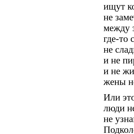
ищут ко
не заме
между 
где-то 
не слад
и не п
и не ж
жены н
Или это
люди не
не узн
Подкол