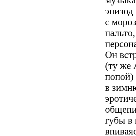
музыка 
эпизод
с мороз
пальто
персон
Он вст
(ту же
попой)
в зимню
эротич
общепи
губы в
впиваяс