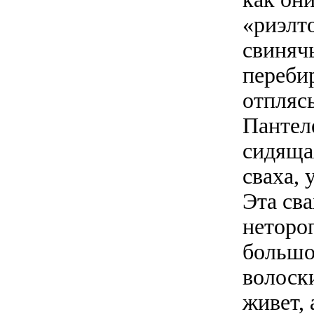
«риэлт
свиняч
переби
отпляс
Пантел
сидяща
сваха, 
Эта сва
неторо
большо
волоск
живет, 