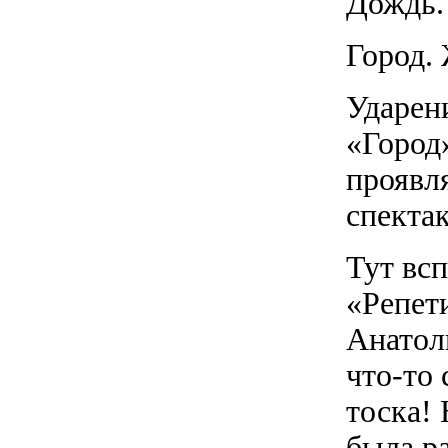
Дождь.
Город. 
Ударен
«Город
проявл
спектак
Тут вс
«Репет
Анатол
что-то
тоска!
была р