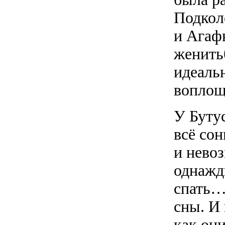
Подкол
и Агаф
женить
идеаль
воплощ
У Бутус
всё со
и невоз
однажд
спать… 
сны. И
как они