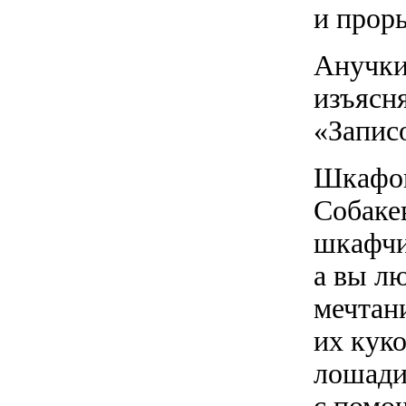
и прор
Анучки
изъясн
«Запис
Шкафоп
Собаке
шкафчи
а вы лю
мечтан
их кук
лошади