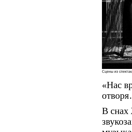
Сцены из спектак
«Нас в
отвор
В снах 
звукоз