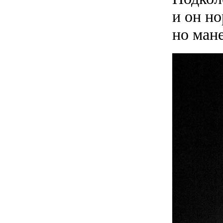
и он н
но ман