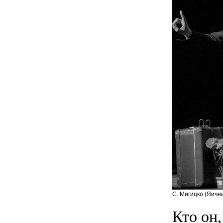
С. Мигицко (Яични
Кто он