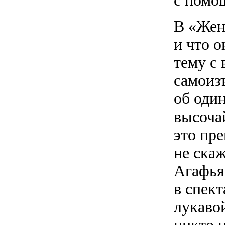
с помо
В «Жен
и что 
тему с
самоиз
об оди
высоча
это пр
не скаж
Агафья
в спек
лукаво