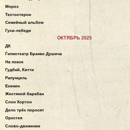
Мороз
Тестостерон
Семейный альбом
Гуси-лебеди
ОКТЯБРЬ 2025
ДК
Гипнотеатр Бранко Душича
На покое
Гудбай, Китти
Рапунцель
Есенин
Жестяной барабан
Слон Хортон
Дело трёх поросят
Орестея
Слово-движение