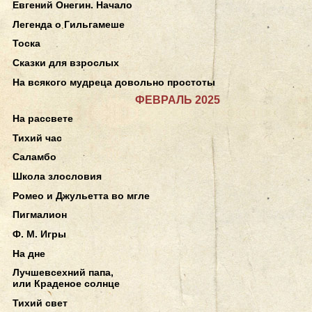
Евгений Онегин. Начало
Легенда о Гильгамеше
Тоска
Сказки для взрослых
На всякого мудреца довольно простоты
ФЕВРАЛЬ 2025
На рассвете
Тихий час
Саламбо
Школа злословия
Ромео и Джульетта во мгле
Пигмалион
Ф. М. Игры
На дне
Лучшевсехний папа,
или Краденое солнце
Тихий свет