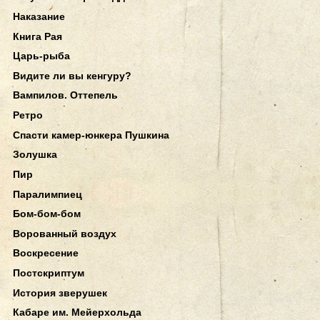
Наказание
Книга Рая
Царь-рыба
Видите ли вы кенгуру?
Вампилов. Оттепель
Ретро
Спасти камер-юнкера Пушкина
Золушка
Пир
Паралимпиец
Бом-бом-бом
Ворованный воздух
Воскресение
Постскриптум
История зверушек
Кабаре им. Мейерхольда