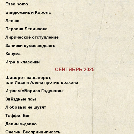
Esse homo
Биндюжник и Король
Левша
Персона Левинсона
Лирическое отступление
Записки сумасшедшего
Ханума
Игра в классики
СЕНТЯБРЬ 2025
Шиворот-навыворот,
или Иван и Алёна против дракона
Играем «Бориса Годунова»
Звёздные псы
Любовью не шутят
Тэффи. Бег
Давным-давно
Онегин. Беспринципность