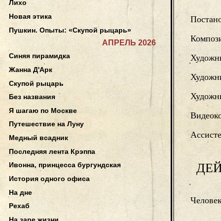
Лихо
Новая этика
Постано
Пушкин. Опыты: «Скупой рыцарь»
Композ
АПРЕЛЬ 2026
Синяя пирамидка
Художн
Жанна Д'Арк
Художн
Скупой рыцарь
Художни
Без названия
Я шагаю по Москве
Видеок
Путешествие на Луну
Ассисте
Медный всадник
Последняя лента Крэппа
ДЕ
Ивонна, принцесса бургундская
История одного офиса
На дне
Человек
Рехаб
На заре жизни