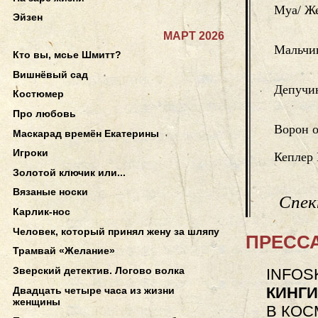
Муа/ Ж
Эйзен
МАРТ 2026
Мальчи
Кто вы, мсье Шмитт?
Вишнёвый сад
Депучин
Костюмер
Про любовь
Ворон o
Маскарад времён Екатерины
Игроки
Кеплер 
Золотой ключик или...
Вязаные носки
Спек
Карлик-нос
Человек, который принял жену за шляпу
ПРЕССА
Трамвай «Желание»
Зверский детектив. Логово волка
INFOSK
КИНГ
Двадцать четыре часа из жизни
женщины
В КОС