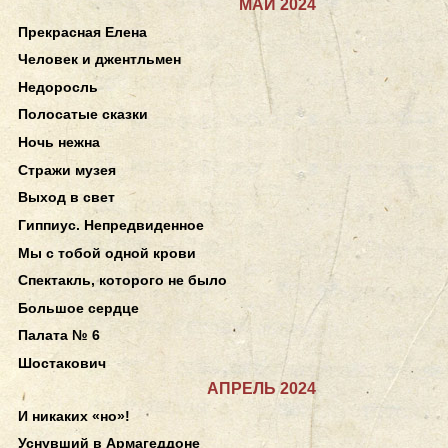
МАЙ 2024
Прекрасная Елена
Человек и джентльмен
Недоросль
Полосатые сказки
Ночь нежна
Стражи музея
Выход в свет
Гиппиус. Непредвиденное
Мы с тобой одной крови
Спектакль, которого не было
Большое сердце
Палата № 6
Шостакович
АПРЕЛЬ 2024
И никаких «но»!
Уснувший в Армагеддоне