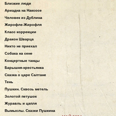
Близкие люди
Ариадна на Наксосе
Человек из Дублина
Жирофле-Жирофля
Класс коррекции
Дракон Шварца
Никто не приехал
Собака на сене
Концертные танцы
Барышня-крестьянка
Сказка о царе Салтане
Тень
Пушкин. Сквозь метель
Золотой петушок
Журавль и цапля
Вымыслы. Сказки Пушкина