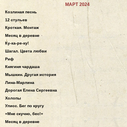
МАРТ 2024
Козлиная песнь
12 стульев
Кроткая. Монтаж
Месяц в деревне
Ку-ка-ре-ку!
Шагал. Цвета любви
Риф
Княгиня чардаша
Мышкин. Другая история
Лина-Марлина
Дорогая Елена Сергеевна
Холопы
Улисс. Бег по кругу
«Мне скучно, бес!»
Месяц в деревне