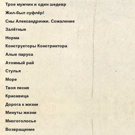
Трое мужчин и один шедевр
Жил-был суфлёр!
Сны Александринки. Сожаление
Залётные
Норма
Конструкторы Констриктора
Алые паруса
Атомный рай
Стулья
Море
Твоя песня
Красавица
Дорога к жизни
Минуты жизни
Многоголосье
Возвращение