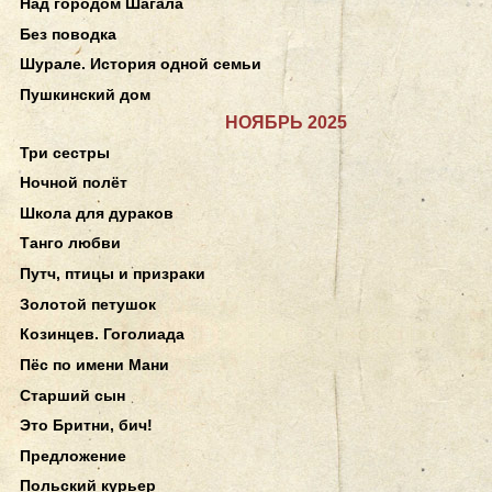
Над городом Шагала
Без поводка
Шурале. История одной семьи
Пушкинский дом
НОЯБРЬ 2025
Три сестры
Ночной полёт
Школа для дураков
Танго любви
Путч, птицы и призраки
Золотой петушок
Козинцев. Гоголиада
Пёс по имени Мани
Старший сын
Это Бритни, бич!
Предложение
Польский курьер