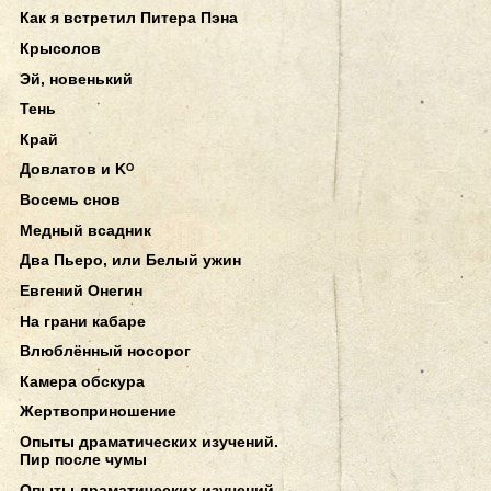
Как я встретил Питера Пэна
Крысолов
Эй, новенький
Тень
Край
Довлатов и Kᴼ
Восемь снов
Медный всадник
Два Пьеро, или Белый ужин
Евгений Онегин
На грани кабаре
Влюблённый носорог
Камера обскура
Жертвоприношение
Опыты драматических изучений.
Пир после чумы
Опыты драматических изучений.