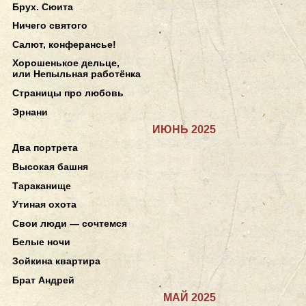
Брух. Сюита
Ничего святого
Салют, конферансье!
Хорошенькое дельце,
или Непыльная работёнка
Страницы про любовь
Эрнани
ИЮНЬ 2025
Два портрета
Высокая башня
Тараканище
Утиная охота
Свои люди — сочтемся
Белые ночи
Зойкина квартира
Брат Андрей
МАЙ 2025