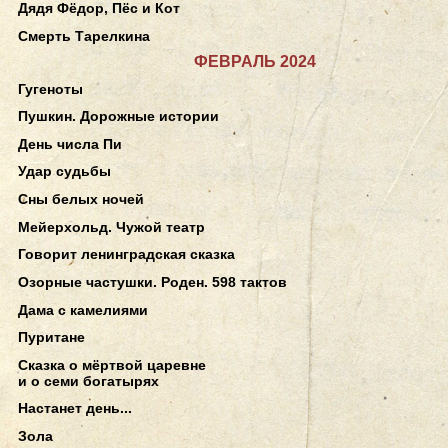
Дядя Фёдор, Пёс и Кот
Смерть Тарелкина
ФЕВРАЛЬ 2024
Гугеноты
Пушкин. Дорожные истории
День числа Пи
Удар судьбы
Сны белых ночей
Мейерхольд. Чужой театр
Говорит ленинградская сказка
Озорные частушки. Роден. 598 тактов
Дама с камелиями
Пуритане
Сказка о мёртвой царевне
и о семи богатырях
Настанет день...
Зола