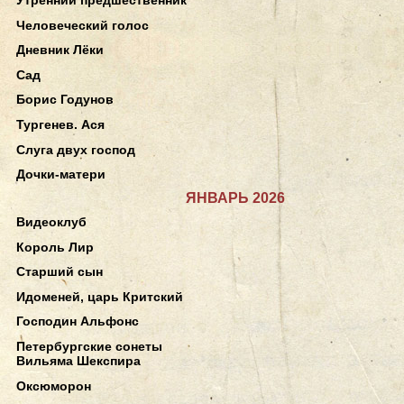
Человеческий голос
Дневник Лёки
Сад
Борис Годунов
Тургенев. Ася
Слуга двух господ
Дочки-матери
ЯНВАРЬ 2026
Видеоклуб
Король Лир
Старший сын
Идоменей, царь Критский
Господин Альфонс
Петербургские сонеты
Вильяма Шекспира
Оксюморон