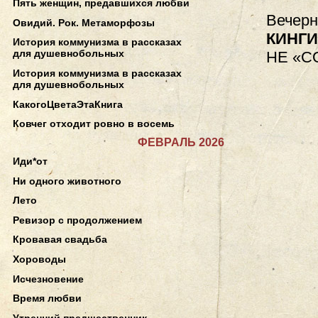
Пять женщин, предавшихся любви
Вечерн
Овидий. Рок. Метаморфозы
КИНГ
История коммунизма в рассказах
для душевнобольных
НЕ «С
История коммунизма в рассказах
для душевнобольных
КакогоЦветаЭтаКнига
Ковчег отходит ровно в восемь
ФЕВРАЛЬ 2026
Иди*от
Ни одного животного
Лето
Ревизор с продолжением
Кровавая свадьба
Хороводы
Исчезновение
Время любви
Утренний предшественник