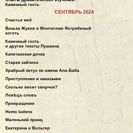
Каменный гость
СЕНТЯБРЬ 2024
Счастье моё
Ванька Жуков и Монтигомо Ястребиный
коготь
Каменный гость
и другие тексты Пушкина
Капитанская дочка
Старая зайчиха
Храбрый петух по имени Али-Баба
Преступление и наказание
Сколько весит сверчок?
Ловѣцъ словъ
Превращение
Homo ludens
Маленький принц
Екатерина и Вольтер