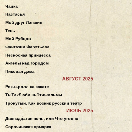
Чайка
Настасья
Мой друг Лапшин
Тень
Мой Рубцов
Фантазии Фарятьева
Несносная принцесса
Ангелы над городом
Пиковая дама
АВГУСТ 2025
Рок-н-ролл на закате
ТыТакЛюбишьЭтиФильмы
Тронутый. Как возник русский театр
ИЮЛЬ 2025
Двенадцатая ночь, или Что угодно
Сорочинская ярмарка