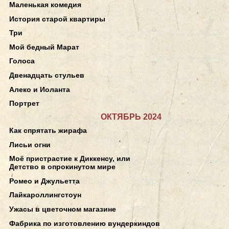
Маленькая комедия
История старой квартиры
Три
Мой бедный Марат
Голоса
Двенадцать стульев
Алеко и Иоланта
Портрет
ОКТЯБРЬ 2024
Как спрятать жирафа
Лисьи огни
Моё пристрастие к Диккенсу, или
Детство в опрокинутом мире
Ромео и Джульетта
Лайкароллингстоун
Ужасы в цветочном магазине
Фабрика по изготовлению вундеркиндов