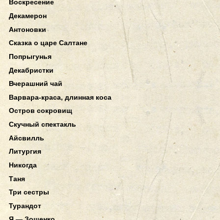
Воскресение
Декамерон
Антоновки
Сказка о царе Салтане
Попрыгунья
Декабристки
Вчерашний чай
Варвара-краса, длинная коса
Остров сокровищ
Скучный спектакль
Айсвилль
Литургия
Никогда
Таня
Три сестры
Турандот
Я — Зощенко