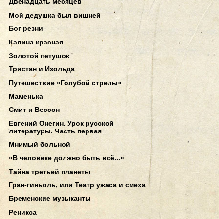
Двенадцать месяцев
Мой дедушка был вишней
Бог резни
Калина красная
Золотой петушок
Тристан и Изольда
Путешествие «Голубой стрелы»
Маменька
Смит и Вессон
Евгений Онегин. Урок русской
литературы. Часть первая
Мнимый больной
«В человеке должно быть всё...»
Тайна третьей планеты
Гран-гиньоль, или Театр ужаса и смеха
Бременские музыканты
Реникса