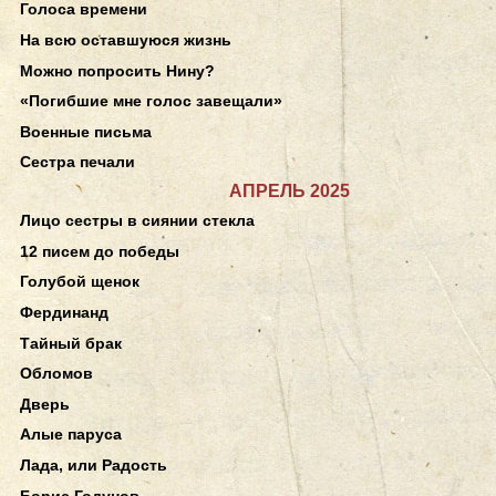
Голоса времени
На всю оставшуюся жизнь
Можно попросить Нину?
«Погибшие мне голос завещали»
Военные письма
Сестра печали
АПРЕЛЬ 2025
Лицо сестры в сиянии стекла
12 писем до победы
Голубой щенок
Фердинанд
Тайный брак
Обломов
Дверь
Алые паруса
Лада, или Радость
Борис Годунов