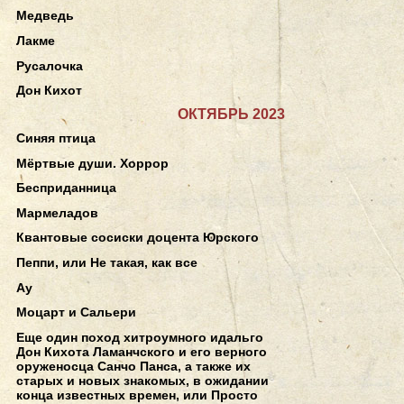
Медведь
Лакме
Русалочка
Дон Кихот
ОКТЯБРЬ 2023
Синяя птица
Мёртвые души. Хоррор
Бесприданница
Мармеладов
Квантовые сосиски доцента Юрского
Пеппи, или Не такая, как все
Ау
Моцарт и Сальери
Еще один поход хитроумного идальго
Дон Кихота Ламанчского и его верного
оруженосца Санчо Панса, а также их
старых и новых знакомых, в ожидании
конца известных времен, или Просто