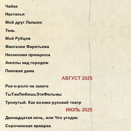
Чайка
Настасья
Мой друг Лапшин
Тень
Мой Рубцов
Фантазии Фарятьева
Несносная принцесса
Ангелы над городом
Пиковая дама
АВГУСТ 2025
Рок-н-ролл на закате
ТыТакЛюбишьЭтиФильмы
Тронутый. Как возник русский театр
ИЮЛЬ 2025
Двенадцатая ночь, или Что угодно
Сорочинская ярмарка