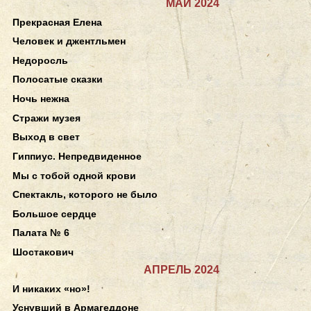
МАЙ 2024
Прекрасная Елена
Человек и джентльмен
Недоросль
Полосатые сказки
Ночь нежна
Стражи музея
Выход в свет
Гиппиус. Непредвиденное
Мы с тобой одной крови
Спектакль, которого не было
Большое сердце
Палата № 6
Шостакович
АПРЕЛЬ 2024
И никаких «но»!
Уснувший в Армагеддоне