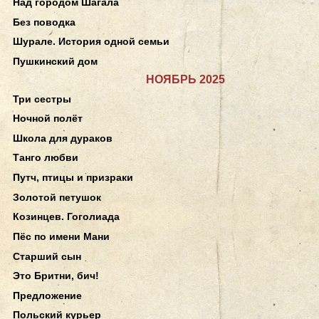
Над городом Шагала
Без поводка
Шурале. История одной семьи
Пушкинский дом
НОЯБРЬ 2025
Три сестры
Ночной полёт
Школа для дураков
Танго любви
Путч, птицы и призраки
Золотой петушок
Козинцев. Гоголиада
Пёс по имени Мани
Старший сын
Это Бритни, бич!
Предложение
Польский курьер