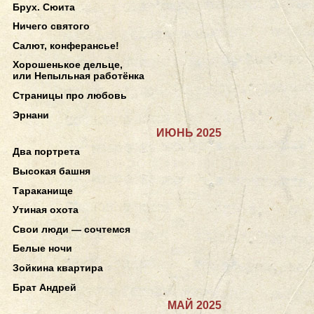
Брух. Сюита
Ничего святого
Салют, конферансье!
Хорошенькое дельце,
или Непыльная работёнка
Страницы про любовь
Эрнани
ИЮНЬ 2025
Два портрета
Высокая башня
Тараканище
Утиная охота
Свои люди — сочтемся
Белые ночи
Зойкина квартира
Брат Андрей
МАЙ 2025