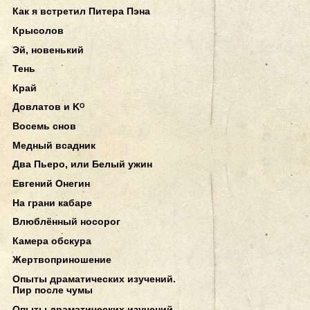
Как я встретил Питера Пэна
Крысолов
Эй, новенький
Тень
Край
Довлатов и Kᴼ
Восемь снов
Медный всадник
Два Пьеро, или Белый ужин
Евгений Онегин
На грани кабаре
Влюблённый носорог
Камера обскура
Жертвоприношение
Опыты драматических изучений.
Пир после чумы
Опыты драматических изучений.