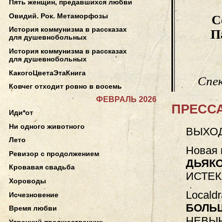
Пять женщин, предавшихся любви
Овидий. Рок. Метаморфозы
С
История коммунизма в рассказах
П
для душевнобольных
История коммунизма в рассказах
для душевнобольных
КакогоЦветаЭтаКнига
Спек
Ковчег отходит ровно в восемь
ФЕВРАЛЬ 2026
ПРЕССА
Иди*от
Ни одного животного
ВЫХОД
Лето
Новая 
Ревизор с продолжением
ДЬЯК
Кровавая свадьба
ИСТЕ
Хороводы
Locald
Исчезновение
БОЛЬ
Время любви
НЕВЫ
Утренний предшественник