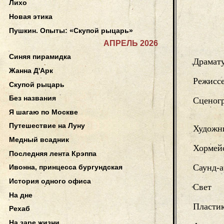
Лихо
Новая этика
Пушкин. Опыты: «Скупой рыцарь»
АПРЕЛЬ 2026
Синяя пирамидка
Драмат
Жанна Д'Арк
Режисс
Скупой рыцарь
Без названия
Сценог
Я шагаю по Москве
Путешествие на Луну
Художн
Медный всадник
Хормей
Последняя лента Крэппа
Саунд-а
Ивонна, принцесса бургундская
История одного офиса
Свет
На дне
Пласти
Рехаб
На заре жизни