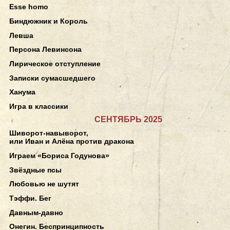
Esse homo
Биндюжник и Король
Левша
Персона Левинсона
Лирическое отступление
Записки сумасшедшего
Ханума
Игра в классики
СЕНТЯБРЬ 2025
Шиворот-навыворот,
или Иван и Алёна против дракона
Играем «Бориса Годунова»
Звёздные псы
Любовью не шутят
Тэффи. Бег
Давным-давно
Онегин. Беспринципность