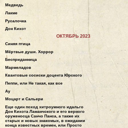
Медведь
Лакме
Русалочка
Дон Кихот
ОКТЯБРЬ 2023
Синяя птица
Мёртвые души. Хоррор
Бесприданница
Мармеладов
Квантовые сосиски доцента Юрского
Пеппи, или Не такая, как все
Ау
Моцарт и Сальери
Еще один поход хитроумного идальго
Дон Кихота Ламанчского и его верного
оруженосца Санчо Панса, а также их
старых и новых знакомых, в ожидании
конца известных времен, или Просто