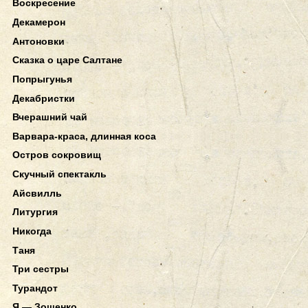
Воскресение
Декамерон
Антоновки
Сказка о царе Салтане
Попрыгунья
Декабристки
Вчерашний чай
Варвара-краса, длинная коса
Остров сокровищ
Скучный спектакль
Айсвилль
Литургия
Никогда
Таня
Три сестры
Турандот
Я — Зощенко