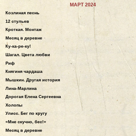
МАРТ 2024
Козлиная песнь
12 стульев
Кроткая. Монтаж
Месяц в деревне
Ку-ка-ре-ку!
Шагал. Цвета любви
Риф
Княгиня чардаша
Мышкин. Другая история
Лина-Марлина
Дорогая Елена Сергеевна
Холопы
Улисс. Бег по кругу
«Мне скучно, бес!»
Месяц в деревне