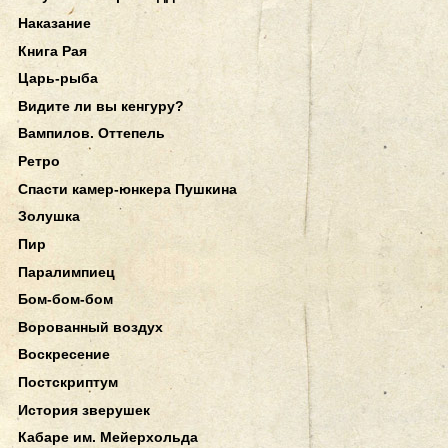
Наказание
Книга Рая
Царь-рыба
Видите ли вы кенгуру?
Вампилов. Оттепель
Ретро
Спасти камер-юнкера Пушкина
Золушка
Пир
Паралимпиец
Бом-бом-бом
Ворованный воздух
Воскресение
Постскриптум
История зверушек
Кабаре им. Мейерхольда