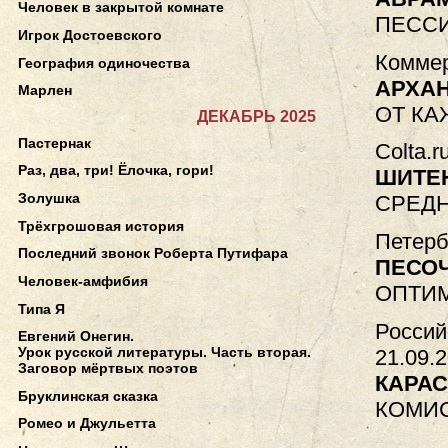
Человек в закрытой комнате
ПЕСС
Игрок Достоевского
Коммер
География одиночества
АРХА
Марлен
ОТ КА
ДЕКАБРЬ 2025
Пастернак
Сolta.r
Раз, два, три! Ёлочка, гори!
ШИТЕ
Золушка
СРЕДН
Трёхгрошовая история
Петерб
Последний звонок Роберта Путифара
ПЕСО
Человек-амфибия
ОПТИМ
Типа Я
Россий
Евгений Онегин.
Урок русской литературы. Часть вторая.
21.09.
Заговор мёртвых поэтов
КАРАС
Бруклинская сказка
КОМИС
Ромео и Джульетта