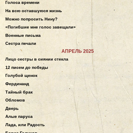
Голоса времени
На всю оставшуюся жизнь
Можно попросить Нину?
«Погибшие мне голос завещали»
Военные письма
Сестра печали
АПРЕЛЬ 2025
Лицо сестры в сиянии стекла
12 писем до победы
Голубой щенок
Фердинанд
Тайный брак
Обломов
Дверь
Алые паруса
Лада, или Радость
Борис Годунов