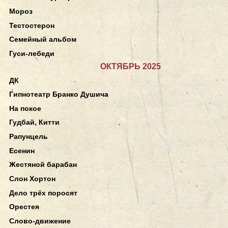
Мороз
Тестостерон
Семейный альбом
Гуси-лебеди
ОКТЯБРЬ 2025
ДК
Гипнотеатр Бранко Душича
На покое
Гудбай, Китти
Рапунцель
Есенин
Жестяной барабан
Слон Хортон
Дело трёх поросят
Орестея
Слово-движение