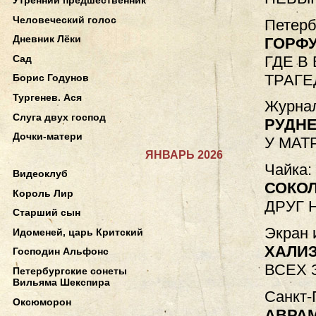
Человеческий голос
Петерб
Дневник Лёки
ГОРФУ
ГДЕ В
Сад
ТРАГЕ
Борис Годунов
Тургенев. Ася
Журнал
Слуга двух господ
РУДНЕ
Дочки-матери
У МАТ
ЯНВАРЬ 2026
Чайка: 
Видеоклуб
СОКО
Король Лир
ДРУГ 
Старший сын
Экран 
Идоменей, царь Критский
ХАЛИ
Господин Альфонс
ВСЕХ 
Петербургские сонеты
Вильяма Шекспира
Санкт-
Оксюморон
АВРА