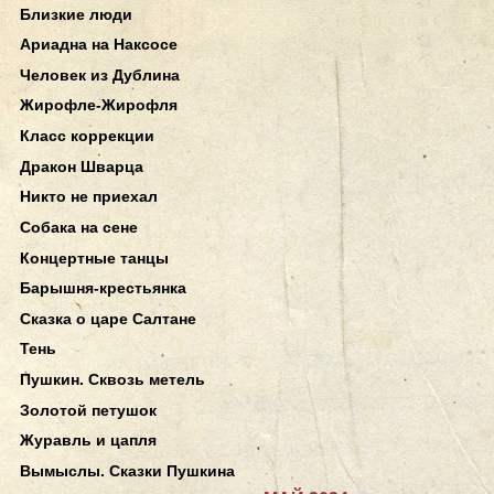
Близкие люди
Ариадна на Наксосе
Человек из Дублина
Жирофле-Жирофля
Класс коррекции
Дракон Шварца
Никто не приехал
Собака на сене
Концертные танцы
Барышня-крестьянка
Сказка о царе Салтане
Тень
Пушкин. Сквозь метель
Золотой петушок
Журавль и цапля
Вымыслы. Сказки Пушкина