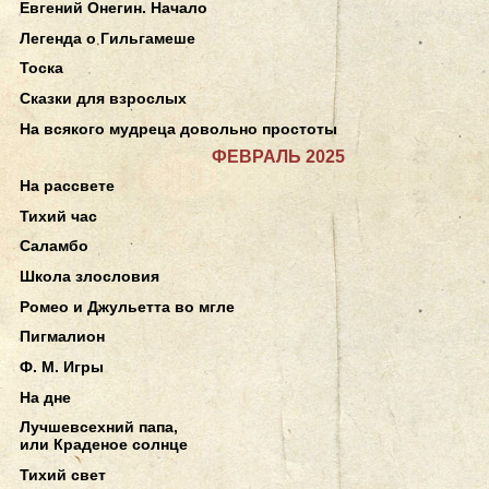
Евгений Онегин. Начало
Легенда о Гильгамеше
Тоска
Сказки для взрослых
На всякого мудреца довольно простоты
ФЕВРАЛЬ 2025
На рассвете
Тихий час
Саламбо
Школа злословия
Ромео и Джульетта во мгле
Пигмалион
Ф. М. Игры
На дне
Лучшевсехний папа,
или Краденое солнце
Тихий свет