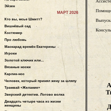
Ассисте
Эйзен
Помощн
МАРТ 2026
Кто вы, мсье Шмитт?
Выпуск
Вишнёвый сад
Консуль
Костюмер
Про любовь
Маскарад времён Екатерины
Игроки
Золотой ключик или...
Вязаные носки
Карлик-нос
Человек, который принял жену за шляпу
А
Трамвай «Желание»
Т
Зверский детектив. Логово волка
Двадцать четыре часа из жизни
Д
женщины