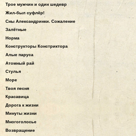
Трое мужчин и один шедевр
Жил-был суфлёр!
Сны Александринки. Сожаление
Залётные
Норма
Конструкторы Констриктора
Алые паруса
Атомный рай
Стулья
Море
Твоя песня
Красавица
Дорога к жизни
Минуты жизни
Многоголосье
Возвращение