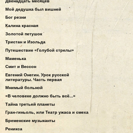
Двенадцать месяцев
Мой дедушка был вишней
Бог резни
Калина красная
Золотой петушок
Тристан и Изольда
Путешествие «Голубой стрелы»
Маменька
Смит и Вессон
Евгений Онегин. Урок русской
литературы. Часть первая
Мнимый больной
«В человеке должно быть всё...»
Тайна третьей планеты
Гран-гиньоль, или Театр ужаса и смеха
Бременские музыканты
Реникса