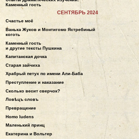
Каменный гость
СЕНТЯБРЬ 2024
Счастье моё
Ванька Жуков и Монтигомо Ястребиный
коготь
Каменный гость
и другие тексты Пушкина
Капитанская дочка
Старая зайчиха
Храбрый петух по имени Али-Баба
Преступление и наказание
Сколько весит сверчок?
Ловѣцъ словъ
Превращение
Homo ludens
Маленький принц
Екатерина и Вольтер