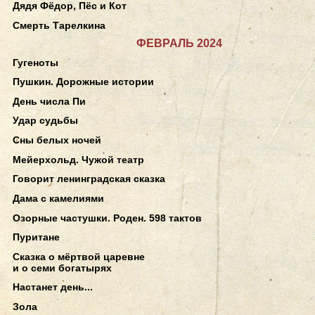
Дядя Фёдор, Пёс и Кот
Смерть Тарелкина
ФЕВРАЛЬ 2024
Гугеноты
Пушкин. Дорожные истории
День числа Пи
Удар судьбы
Сны белых ночей
Мейерхольд. Чужой театр
Говорит ленинградская сказка
Дама с камелиями
Озорные частушки. Роден. 598 тактов
Пуритане
Сказка о мёртвой царевне
и о семи богатырях
Настанет день...
Зола