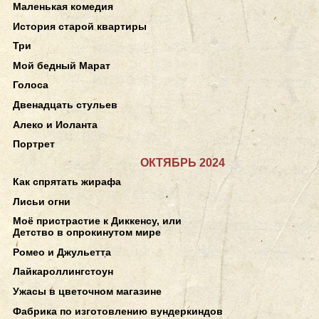
Маленькая комедия
История старой квартиры
Три
Мой бедный Марат
Голоса
Двенадцать стульев
Алеко и Иоланта
Портрет
ОКТЯБРЬ 2024
Как спрятать жирафа
Лисьи огни
Моё пристрастие к Диккенсу, или
Детство в опрокинутом мире
Ромео и Джульетта
Лайкароллингстоун
Ужасы в цветочном магазине
Фабрика по изготовлению вундеркиндов