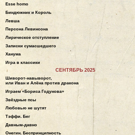
Esse homo
Биндюжник и Король
Левша
Персона Левинсона
Лирическое отступление
Записки сумасшедшего
Ханума
Игра в классики
СЕНТЯБРЬ 2025
Шиворот-навыворот,
или Иван и Алёна против дракона
Играем «Бориса Годунова»
Звёздные псы
Любовью не шутят
Тэффи. Бег
Давным-давно
Онегин. Беспринципность