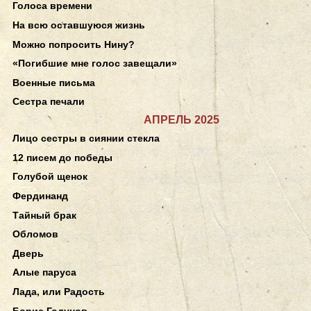
Голоса времени
На всю оставшуюся жизнь
Можно попросить Нину?
«Погибшие мне голос завещали»
Военные письма
Сестра печали
АПРЕЛЬ 2025
Лицо сестры в сиянии стекла
12 писем до победы
Голубой щенок
Фердинанд
Тайный брак
Обломов
Дверь
Алые паруса
Лада, или Радость
Борис Годунов