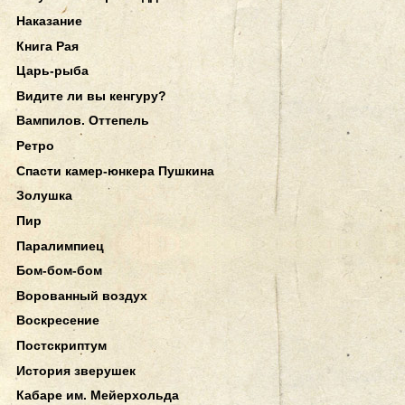
Наказание
Книга Рая
Царь-рыба
Видите ли вы кенгуру?
Вампилов. Оттепель
Ретро
Спасти камер-юнкера Пушкина
Золушка
Пир
Паралимпиец
Бом-бом-бом
Ворованный воздух
Воскресение
Постскриптум
История зверушек
Кабаре им. Мейерхольда