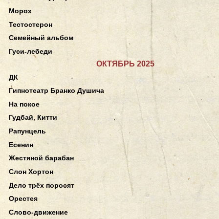
Мороз
Тестостерон
Семейный альбом
Гуси-лебеди
ОКТЯБРЬ 2025
ДК
Гипнотеатр Бранко Душича
На покое
Гудбай, Китти
Рапунцель
Есенин
Жестяной барабан
Слон Хортон
Дело трёх поросят
Орестея
Слово-движение