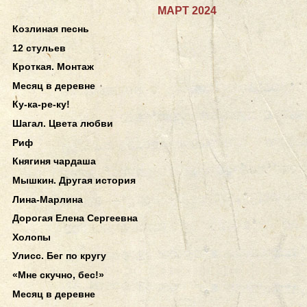
МАРТ 2024
Козлиная песнь
12 стульев
Кроткая. Монтаж
Месяц в деревне
Ку-ка-ре-ку!
Шагал. Цвета любви
Риф
Княгиня чардаша
Мышкин. Другая история
Лина-Марлина
Дорогая Елена Сергеевна
Холопы
Улисс. Бег по кругу
«Мне скучно, бес!»
Месяц в деревне