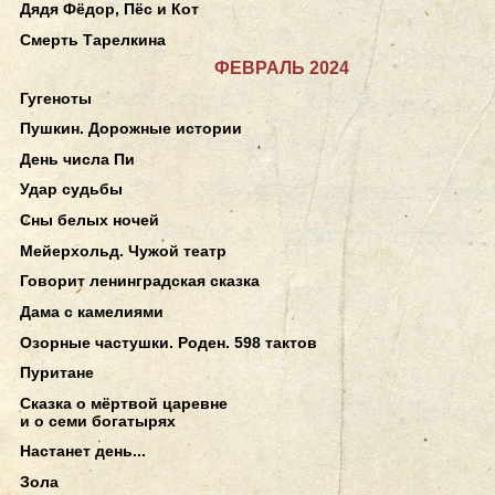
Дядя Фёдор, Пёс и Кот
Смерть Тарелкина
ФЕВРАЛЬ 2024
Гугеноты
Пушкин. Дорожные истории
День числа Пи
Удар судьбы
Сны белых ночей
Мейерхольд. Чужой театр
Говорит ленинградская сказка
Дама с камелиями
Озорные частушки. Роден. 598 тактов
Пуритане
Сказка о мёртвой царевне
и о семи богатырях
Настанет день...
Зола