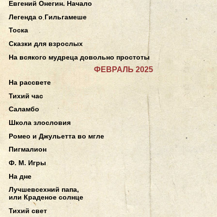
Евгений Онегин. Начало
Легенда о Гильгамеше
Тоска
Сказки для взрослых
На всякого мудреца довольно простоты
ФЕВРАЛЬ 2025
На рассвете
Тихий час
Саламбо
Школа злословия
Ромео и Джульетта во мгле
Пигмалион
Ф. М. Игры
На дне
Лучшевсехний папа,
или Краденое солнце
Тихий свет