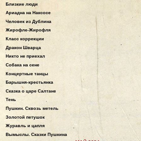
Близкие люди
Ариадна на Наксосе
Человек из Дублина
Жирофле-Жирофля
Класс коррекции
Дракон Шварца
Никто не приехал
Собака на сене
Концертные танцы
Барышня-крестьянка
Сказка о царе Салтане
Тень
Пушкин. Сквозь метель
Золотой петушок
Журавль и цапля
Вымыслы. Сказки Пушкина