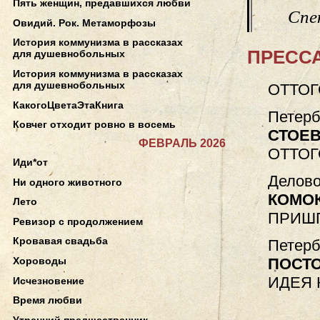
Пять женщин, предавшихся любви
Спе
Овидий. Рок. Метаморфозы
История коммунизма в рассказах
ПРЕССА
для душевнобольных
История коммунизма в рассказах
для душевнобольных
ОТТОГ
КакогоЦветаЭтаКнига
Петерб
Ковчег отходит ровно в восемь
СТОЕ
ФЕВРАЛЬ 2026
ОТТОГ
Иди*от
Делово
Ни одного животного
КОМОК
Лето
ПРИШ
Ревизор с продолжением
Кровавая свадьба
Петерб
ПОСТ
Хороводы
ИДЕЯ 
Исчезновение
Время любви
Утренний предшественник