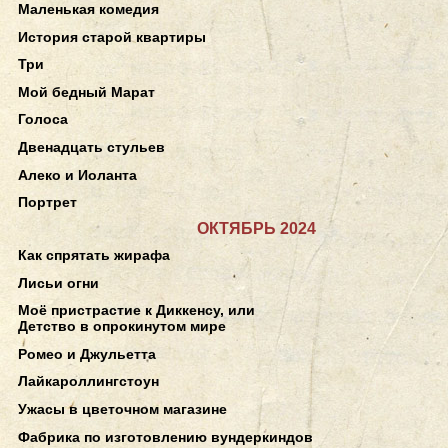
Маленькая комедия
История старой квартиры
Три
Мой бедный Марат
Голоса
Двенадцать стульев
Алеко и Иоланта
Портрет
ОКТЯБРЬ 2024
Как спрятать жирафа
Лисьи огни
Моё пристрастие к Диккенсу, или
Детство в опрокинутом мире
Ромео и Джульетта
Лайкароллингстоун
Ужасы в цветочном магазине
Фабрика по изготовлению вундеркиндов