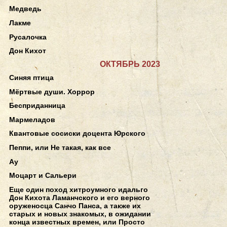
Медведь
Лакме
Русалочка
Дон Кихот
ОКТЯБРЬ 2023
Синяя птица
Мёртвые души. Хоррор
Бесприданница
Мармеладов
Квантовые сосиски доцента Юрского
Пеппи, или Не такая, как все
Ау
Моцарт и Сальери
Еще один поход хитроумного идальго
Дон Кихота Ламанчского и его верного
оруженосца Санчо Панса, а также их
старых и новых знакомых, в ожидании
конца известных времен, или Просто