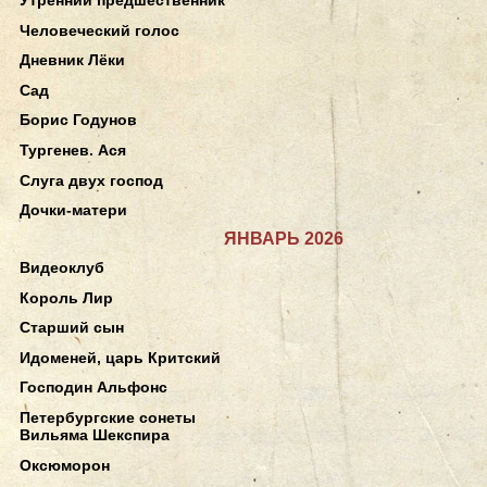
Человеческий голос
Дневник Лёки
Сад
Борис Годунов
Тургенев. Ася
Слуга двух господ
Дочки-матери
ЯНВАРЬ 2026
Видеоклуб
Король Лир
Старший сын
Идоменей, царь Критский
Господин Альфонс
Петербургские сонеты
Вильяма Шекспира
Оксюморон