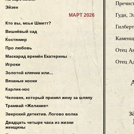
Пречис
Эйзен
Гуди, Э
МАРТ 2026
Кто вы, мсье Шмитт?
Гилберт
Вишнёвый сад
Каменщ
Костюмер
Про любовь
Отец Ан
Маскарад времён Екатерины
Отец А
Игроки
Золотой ключик или...
Вязаные носки
Карлик-нос
Человек, который принял жену за шляпу
Трамвай «Желание»
з
Зверский детектив. Логово волка
Двадцать четыре часа из жизни
женщины