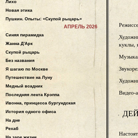
Лихо
Новая этика
Пушкин. Опыты: «Скупой рыцарь»
Режисс
АПРЕЛЬ 2026
Синяя пирамидка
Художни
Жанна Д'Арк
куклы,
Скупой рыцарь
Музыка
Без названия
Звукоре
Я шагаю по Москве
Путешествие на Луну
Художни
Медный всадник
Видео-а
Последняя лента Крэппа
Ивонна, принцесса бургундская
ДЕ
История одного офиса
На дне
Рехаб
Настоят
На заре жизни