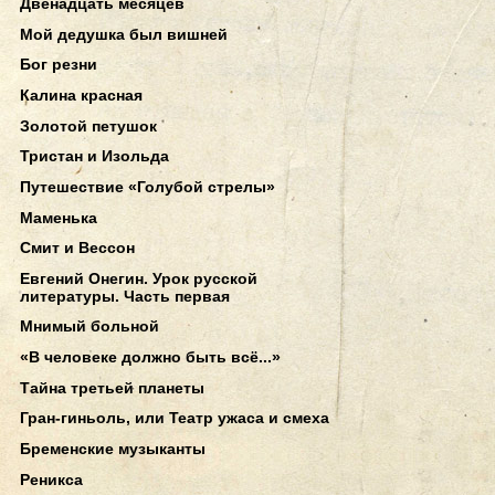
Двенадцать месяцев
Мой дедушка был вишней
Бог резни
Калина красная
Золотой петушок
Тристан и Изольда
Путешествие «Голубой стрелы»
Маменька
Смит и Вессон
Евгений Онегин. Урок русской
литературы. Часть первая
Мнимый больной
«В человеке должно быть всё...»
Тайна третьей планеты
Гран-гиньоль, или Театр ужаса и смеха
Бременские музыканты
Реникса