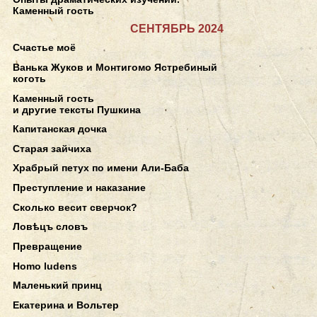
Каменный гость
СЕНТЯБРЬ 2024
Счастье моё
Ванька Жуков и Монтигомо Ястребиный
коготь
Каменный гость
и другие тексты Пушкина
Капитанская дочка
Старая зайчиха
Храбрый петух по имени Али-Баба
Преступление и наказание
Сколько весит сверчок?
Ловѣцъ словъ
Превращение
Homo ludens
Маленький принц
Екатерина и Вольтер