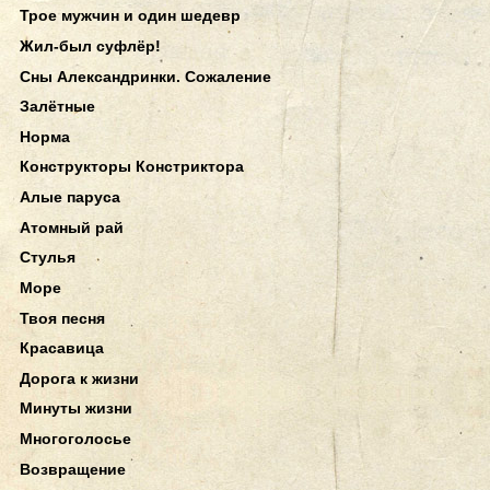
Трое мужчин и один шедевр
Жил-был суфлёр!
Сны Александринки. Сожаление
Залётные
Норма
Конструкторы Констриктора
Алые паруса
Атомный рай
Стулья
Море
Твоя песня
Красавица
Дорога к жизни
Минуты жизни
Многоголосье
Возвращение