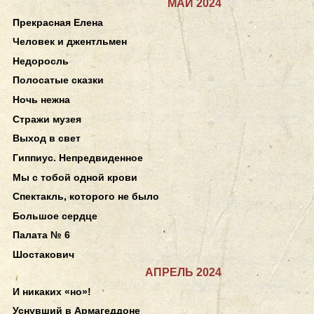
МАЙ 2024
Прекрасная Елена
Человек и джентльмен
Недоросль
Полосатые сказки
Ночь нежна
Стражи музея
Выход в свет
Гиппиус. Непредвиденное
Мы с тобой одной крови
Спектакль, которого не было
Большое сердце
Палата № 6
Шостакович
АПРЕЛЬ 2024
И никаких «но»!
Уснувший в Армагеддоне