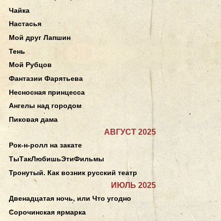
Чайка
Настасья
Мой друг Лапшин
Тень
Мой Рубцов
Фантазии Фарятьева
Несносная принцесса
Ангелы над городом
Пиковая дама
АВГУСТ 2025
Рок-н-ролл на закате
ТыТакЛюбишьЭтиФильмы
Тронутый. Как возник русский театр
ИЮЛЬ 2025
Двенадцатая ночь, или Что угодно
Сорочинская ярмарка