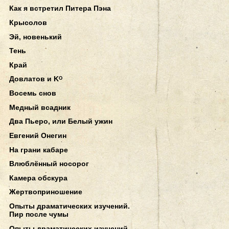
Как я встретил Питера Пэна
Крысолов
Эй, новенький
Тень
Край
Довлатов и Kᴼ
Восемь снов
Медный всадник
Два Пьеро, или Белый ужин
Евгений Онегин
На грани кабаре
Влюблённый носорог
Камера обскура
Жертвоприношение
Опыты драматических изучений.
Пир после чумы
Опыты драматических изучений.