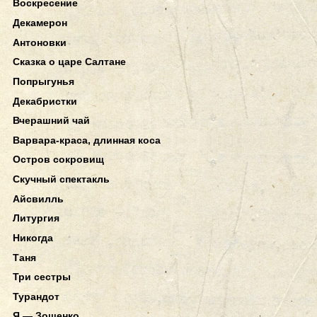
Воскресение
Декамерон
Антоновки
Сказка о царе Салтане
Попрыгунья
Декабристки
Вчерашний чай
Варвара-краса, длинная коса
Остров сокровищ
Скучный спектакль
Айсвилль
Литургия
Никогда
Таня
Три сестры
Турандот
Я — Зощенко