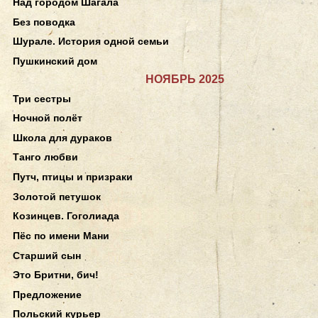
Над городом Шагала
Без поводка
Шурале. История одной семьи
Пушкинский дом
НОЯБРЬ 2025
Три сестры
Ночной полёт
Школа для дураков
Танго любви
Путч, птицы и призраки
Золотой петушок
Козинцев. Гоголиада
Пёс по имени Мани
Старший сын
Это Бритни, бич!
Предложение
Польский курьер