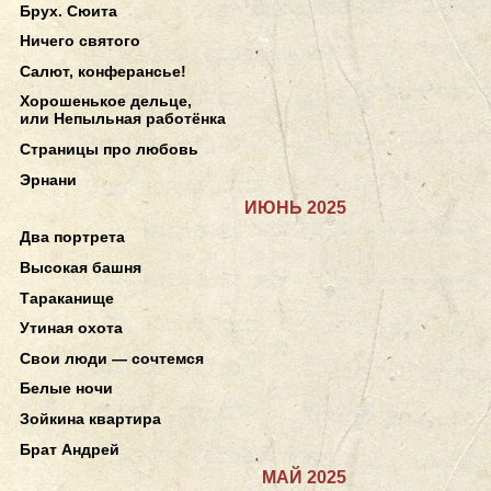
Брух. Сюита
Ничего святого
Салют, конферансье!
Хорошенькое дельце,
или Непыльная работёнка
Страницы про любовь
Эрнани
ИЮНЬ 2025
Два портрета
Высокая башня
Тараканище
Утиная охота
Свои люди — сочтемся
Белые ночи
Зойкина квартира
Брат Андрей
МАЙ 2025