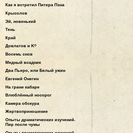
Как я встретил Питера Пэна
Крысолов
Эй, новенький
Тень
Край
Довлатов и Kᴼ
Восемь снов
Медный всадник
Два Пьеро, или Белый ужин
Евгений Онегин
На грани кабаре
Влюблённый носорог
Камера обскура
Жертвоприношение
Опыты драматических изучений.
Пир после чумы
Опыты драматических изучений.