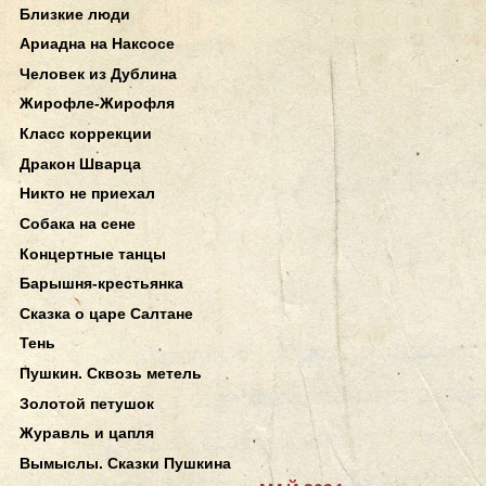
Близкие люди
Ариадна на Наксосе
Человек из Дублина
Жирофле-Жирофля
Класс коррекции
Дракон Шварца
Никто не приехал
Собака на сене
Концертные танцы
Барышня-крестьянка
Сказка о царе Салтане
Тень
Пушкин. Сквозь метель
Золотой петушок
Журавль и цапля
Вымыслы. Сказки Пушкина