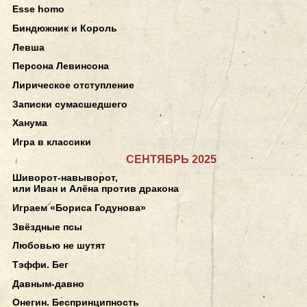
Esse homo
Биндюжник и Король
Левша
Персона Левинсона
Лирическое отступление
Записки сумасшедшего
Ханума
Игра в классики
СЕНТЯБРЬ 2025
Шиворот-навыворот,
или Иван и Алёна против дракона
Играем «Бориса Годунова»
Звёздные псы
Любовью не шутят
Тэффи. Бег
Давным-давно
Онегин. Беспринципность