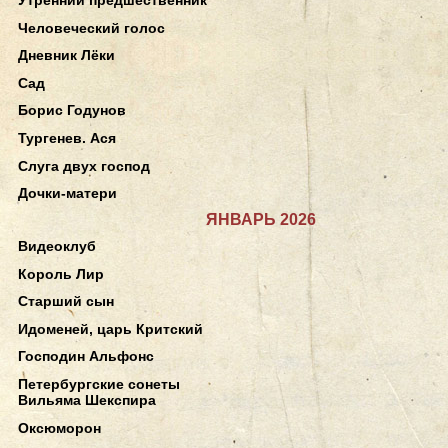
Человеческий голос
Дневник Лёки
Сад
Борис Годунов
Тургенев. Ася
Слуга двух господ
Дочки-матери
ЯНВАРЬ 2026
Видеоклуб
Король Лир
Старший сын
Идоменей, царь Критский
Господин Альфонс
Петербургские сонеты
Вильяма Шекспира
Оксюморон