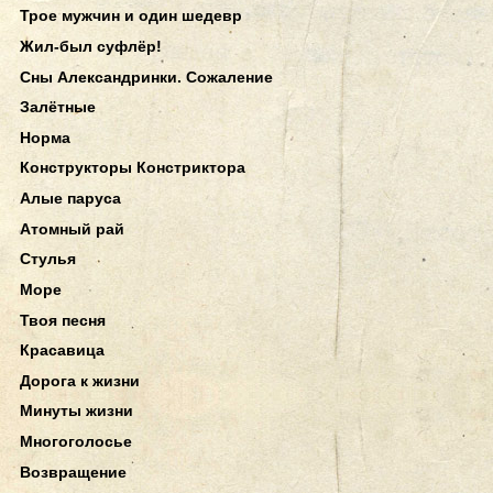
Трое мужчин и один шедевр
Жил-был суфлёр!
Сны Александринки. Сожаление
Залётные
Норма
Конструкторы Констриктора
Алые паруса
Атомный рай
Стулья
Море
Твоя песня
Красавица
Дорога к жизни
Минуты жизни
Многоголосье
Возвращение