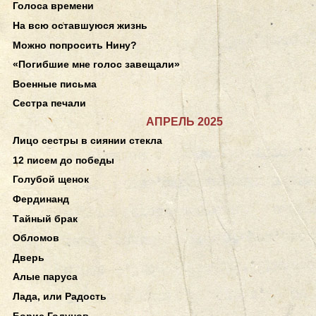
Голоса времени
На всю оставшуюся жизнь
Можно попросить Нину?
«Погибшие мне голос завещали»
Военные письма
Сестра печали
АПРЕЛЬ 2025
Лицо сестры в сиянии стекла
12 писем до победы
Голубой щенок
Фердинанд
Тайный брак
Обломов
Дверь
Алые паруса
Лада, или Радость
Борис Годунов