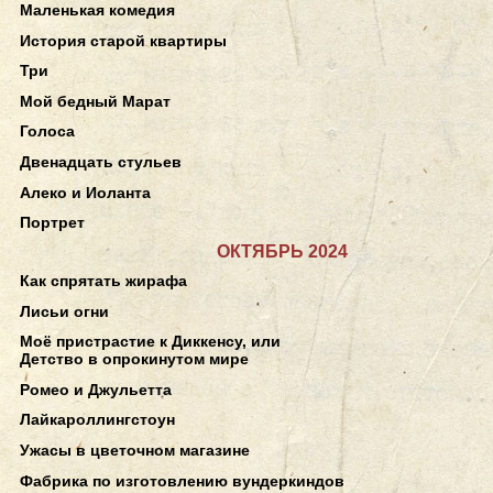
Маленькая комедия
История старой квартиры
Три
Мой бедный Марат
Голоса
Двенадцать стульев
Алеко и Иоланта
Портрет
ОКТЯБРЬ 2024
Как спрятать жирафа
Лисьи огни
Моё пристрастие к Диккенсу, или
Детство в опрокинутом мире
Ромео и Джульетта
Лайкароллингстоун
Ужасы в цветочном магазине
Фабрика по изготовлению вундеркиндов