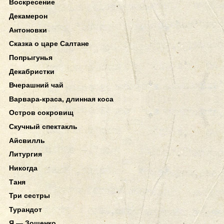
Воскресение
Декамерон
Антоновки
Сказка о царе Салтане
Попрыгунья
Декабристки
Вчерашний чай
Варвара-краса, длинная коса
Остров сокровищ
Скучный спектакль
Айсвилль
Литургия
Никогда
Таня
Три сестры
Турандот
Я — Зощенко