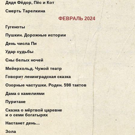
Дядя Фёдор, Пёс и Кот
Смерть Тарелкина
ФЕВРАЛЬ 2024
Гугеноты
Пушкин. Дорожные истории
День числа Пи
Удар судьбы
Сны белых ночей
Мейерхольд. Чужой театр
Говорит ленинградская сказка
Озорные частушки. Роден. 598 тактов
Дама с камелиями
Пуритане
Сказка о мёртвой царевне
и о семи богатырях
Настанет день...
Зола