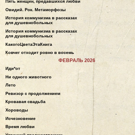
Пять женщин, предавшихся любви
Овидий. Рок. Метаморфозы
История коммунизма в рассказах
для душевнобольных
История коммунизма в рассказах
для душевнобольных
КакогоЦветаЭтаКнига
Ковчег отходит ровно в восемь
ФЕВРАЛЬ 2026
Иди*от
Ни одного животного
Лето
Ревизор с продолжением
Кровавая свадьба
Хороводы
Исчезновение
Время любви
Утренний предшественник