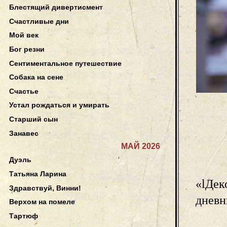
Блестящий дивертисмент
Счастливые дни
Мой век
Бог резни
Сентиментальное путешествие
Собака на сене
Счастье
Устал рождаться и умирать
Старший сын
Занавес
МАЙ 2026
Дуэль
Татьяна Ларина
«lДек
Здравствуй, Винни!
дневн
Верхом на помеле
Тартюф