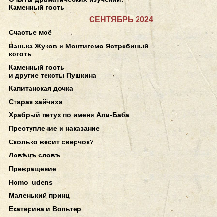
Каменный гость
СЕНТЯБРЬ 2024
Счастье моё
Ванька Жуков и Монтигомо Ястребиный
коготь
Каменный гость
и другие тексты Пушкина
Капитанская дочка
Старая зайчиха
Храбрый петух по имени Али-Баба
Преступление и наказание
Сколько весит сверчок?
Ловѣцъ словъ
Превращение
Homo ludens
Маленький принц
Екатерина и Вольтер