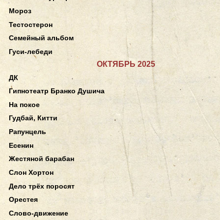
Мороз
Тестостерон
Семейный альбом
Гуси-лебеди
ОКТЯБРЬ 2025
ДК
Гипнотеатр Бранко Душича
На покое
Гудбай, Китти
Рапунцель
Есенин
Жестяной барабан
Слон Хортон
Дело трёх поросят
Орестея
Слово-движение