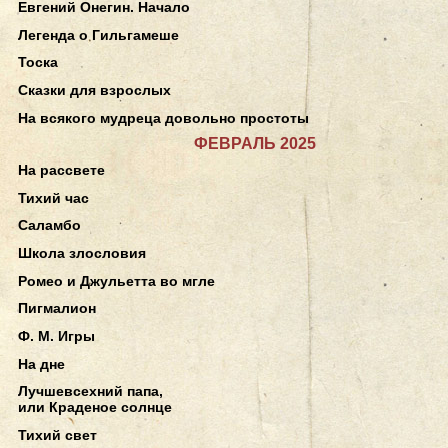
Евгений Онегин. Начало
Легенда о Гильгамеше
Тоска
Сказки для взрослых
На всякого мудреца довольно простоты
ФЕВРАЛЬ 2025
На рассвете
Тихий час
Саламбо
Школа злословия
Ромео и Джульетта во мгле
Пигмалион
Ф. М. Игры
На дне
Лучшевсехний папа,
или Краденое солнце
Тихий свет