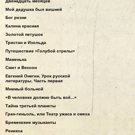
Двенадцать месяцев
Мой дедушка был вишней
Бог резни
Калина красная
Золотой петушок
Тристан и Изольда
Путешествие «Голубой стрелы»
Маменька
Смит и Вессон
Евгений Онегин. Урок русской
литературы. Часть первая
Мнимый больной
«В человеке должно быть всё...»
Тайна третьей планеты
Гран-гиньоль, или Театр ужаса и смеха
Бременские музыканты
Реникса