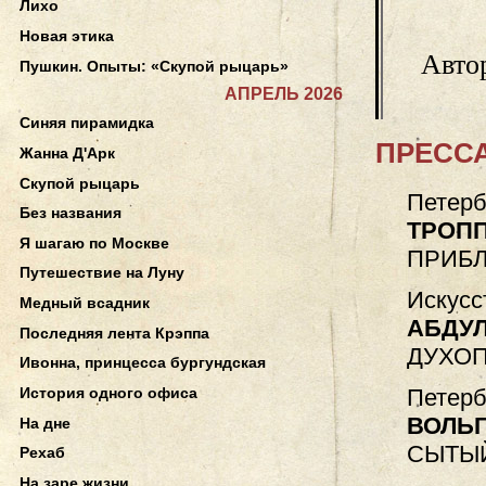
Лихо
Новая этика
Авто
Пушкин. Опыты: «Скупой рыцарь»
АПРЕЛЬ 2026
Синяя пирамидка
ПРЕССА
Жанна Д'Арк
Скупой рыцарь
Петерб
Без названия
ТРОПП
Я шагаю по Москве
ПРИБ
Путешествие на Луну
Искусс
Медный всадник
АБДУЛ
Последняя лента Крэппа
ДУХО
Ивонна, принцесса бургундская
История одного офиса
Петерб
ВОЛЬГ
На дне
СЫТЫЙ
Рехаб
На заре жизни