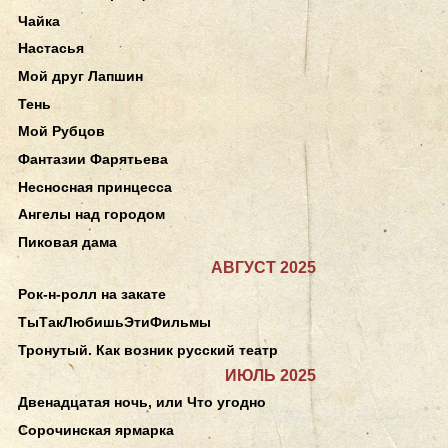
Чайка
Настасья
Мой друг Лапшин
Тень
Мой Рубцов
Фантазии Фарятьева
Несносная принцесса
Ангелы над городом
Пиковая дама
АВГУСТ 2025
Рок-н-ролл на закате
ТыТакЛюбишьЭтиФильмы
Тронутый. Как возник русский театр
ИЮЛЬ 2025
Двенадцатая ночь, или Что угодно
Сорочинская ярмарка