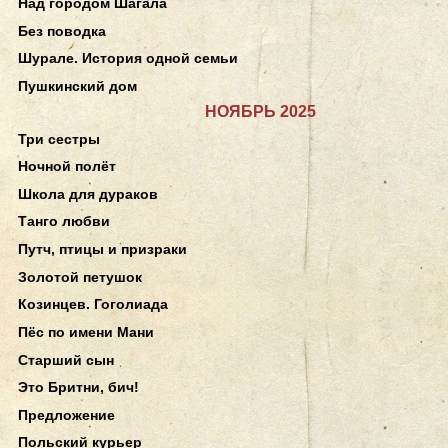
Над городом Шагала
Без поводка
Шурале. История одной семьи
Пушкинский дом
НОЯБРЬ 2025
Три сестры
Ночной полёт
Школа для дураков
Танго любви
Путч, птицы и призраки
Золотой петушок
Козинцев. Гоголиада
Пёс по имени Мани
Старший сын
Это Бритни, бич!
Предложение
Польский курьер