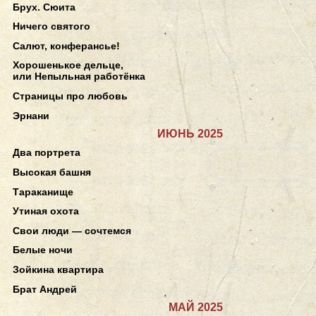
Брух. Сюита
Ничего святого
Салют, конферансье!
Хорошенькое дельце,
или Непыльная работёнка
Страницы про любовь
Эрнани
ИЮНЬ 2025
Два портрета
Высокая башня
Тараканище
Утиная охота
Свои люди — сочтемся
Белые ночи
Зойкина квартира
Брат Андрей
МАЙ 2025