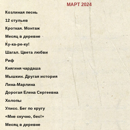
МАРТ 2024
Козлиная песнь
12 стульев
Кроткая. Монтаж
Месяц в деревне
Ку-ка-ре-ку!
Шагал. Цвета любви
Риф
Княгиня чардаша
Мышкин. Другая история
Лина-Марлина
Дорогая Елена Сергеевна
Холопы
Улисс. Бег по кругу
«Мне скучно, бес!»
Месяц в деревне