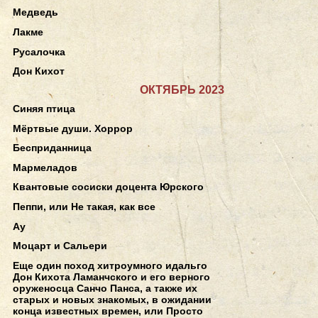
Медведь
Лакме
Русалочка
Дон Кихот
ОКТЯБРЬ 2023
Синяя птица
Мёртвые души. Хоррор
Бесприданница
Мармеладов
Квантовые сосиски доцента Юрского
Пеппи, или Не такая, как все
Ау
Моцарт и Сальери
Еще один поход хитроумного идальго
Дон Кихота Ламанчского и его верного
оруженосца Санчо Панса, а также их
старых и новых знакомых, в ожидании
конца известных времен, или Просто