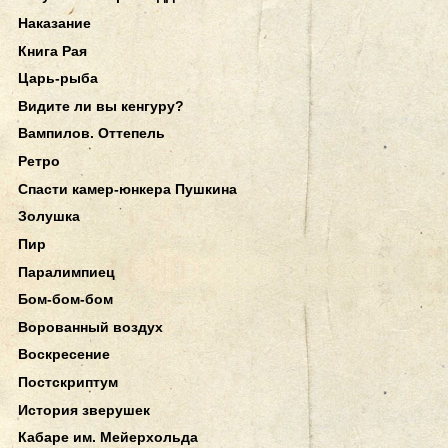
Наказание
Книга Рая
Царь-рыба
Видите ли вы кенгуру?
Вампилов. Оттепель
Ретро
Спасти камер-юнкера Пушкина
Золушка
Пир
Паралимпиец
Бом-бом-бом
Ворованный воздух
Воскресение
Постскриптум
История зверушек
Кабаре им. Мейерхольда