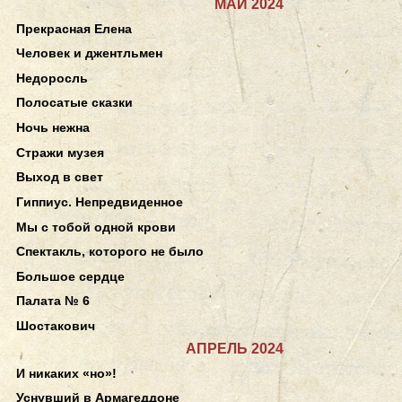
МАЙ 2024
Прекрасная Елена
Человек и джентльмен
Недоросль
Полосатые сказки
Ночь нежна
Стражи музея
Выход в свет
Гиппиус. Непредвиденное
Мы с тобой одной крови
Спектакль, которого не было
Большое сердце
Палата № 6
Шостакович
АПРЕЛЬ 2024
И никаких «но»!
Уснувший в Армагеддоне