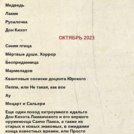
Медведь
Лакме
Русалочка
Дон Кихот
ОКТЯБРЬ 2023
Синяя птица
Мёртвые души. Хоррор
Бесприданница
Мармеладов
Квантовые сосиски доцента Юрского
Пеппи, или Не такая, как все
Ау
Моцарт и Сальери
Еще один поход хитроумного идальго
Дон Кихота Ламанчского и его верного
оруженосца Санчо Панса, а также их
старых и новых знакомых, в ожидании
конца известных времен, или Просто