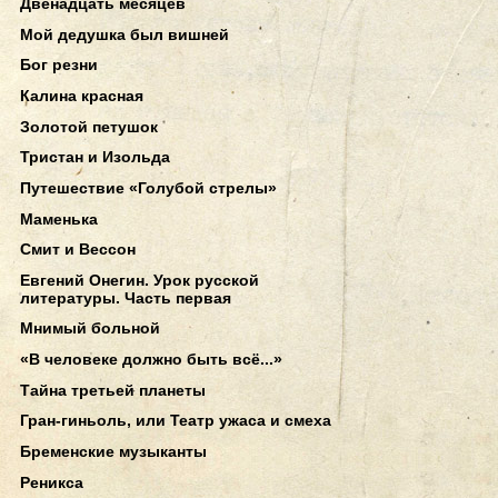
Двенадцать месяцев
Мой дедушка был вишней
Бог резни
Калина красная
Золотой петушок
Тристан и Изольда
Путешествие «Голубой стрелы»
Маменька
Смит и Вессон
Евгений Онегин. Урок русской
литературы. Часть первая
Мнимый больной
«В человеке должно быть всё...»
Тайна третьей планеты
Гран-гиньоль, или Театр ужаса и смеха
Бременские музыканты
Реникса