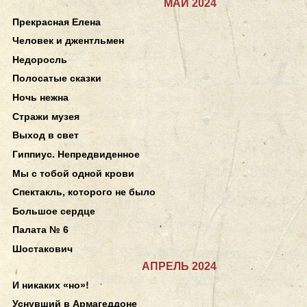
МАЙ 2024
Прекрасная Елена
Человек и джентльмен
Недоросль
Полосатые сказки
Ночь нежна
Стражи музея
Выход в свет
Гиппиус. Непредвиденное
Мы с тобой одной крови
Спектакль, которого не было
Большое сердце
Палата № 6
Шостакович
АПРЕЛЬ 2024
И никаких «но»!
Уснувший в Армагеддоне