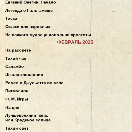
Евгений Онегин. Начало
Легенда о Гильгамеше
Тоска
Сказки для взрослых
На всякого мудреца довольно простоты
ФЕВРАЛЬ 2025
На рассвете
Тихий час
Саламбо
Школа злословия
Ромео и Джульетта во мгле
Пигмалион
Ф. М. Игры
На дне
Лучшевсехний папа,
или Краденое солнце
Тихий свет