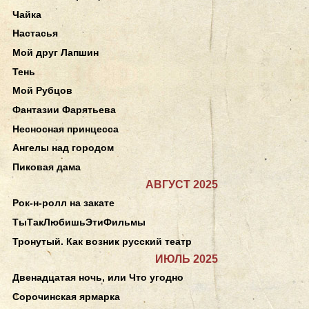
Чайка
Настасья
Мой друг Лапшин
Тень
Мой Рубцов
Фантазии Фарятьева
Несносная принцесса
Ангелы над городом
Пиковая дама
АВГУСТ 2025
Рок-н-ролл на закате
ТыТакЛюбишьЭтиФильмы
Тронутый. Как возник русский театр
ИЮЛЬ 2025
Двенадцатая ночь, или Что угодно
Сорочинская ярмарка