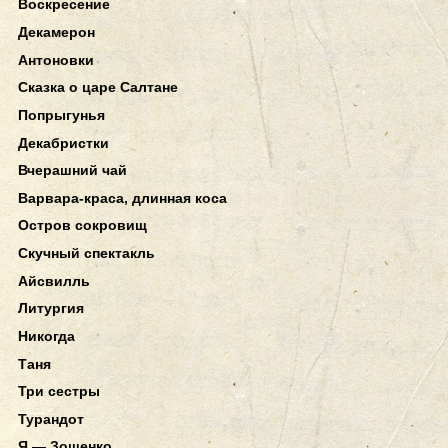
Воскресение
Декамерон
Антоновки
Сказка о царе Салтане
Попрыгунья
Декабристки
Вчерашний чай
Варвара-краса, длинная коса
Остров сокровищ
Скучный спектакль
Айсвилль
Литургия
Никогда
Таня
Три сестры
Турандот
Я — Зощенко