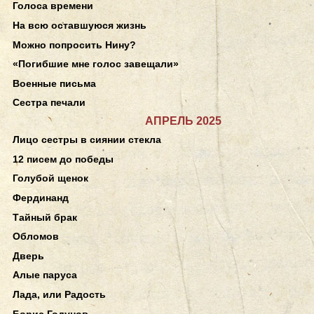
Голоса времени
На всю оставшуюся жизнь
Можно попросить Нину?
«Погибшие мне голос завещали»
Военные письма
Сестра печали
АПРЕЛЬ 2025
Лицо сестры в сиянии стекла
12 писем до победы
Голубой щенок
Фердинанд
Тайный брак
Обломов
Дверь
Алые паруса
Лада, или Радость
Борис Годунов