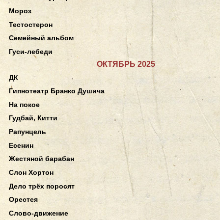
Мороз
Тестостерон
Семейный альбом
Гуси-лебеди
ОКТЯБРЬ 2025
ДК
Гипнотеатр Бранко Душича
На покое
Гудбай, Китти
Рапунцель
Есенин
Жестяной барабан
Слон Хортон
Дело трёх поросят
Орестея
Слово-движение