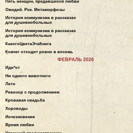
Пять женщин, предавшихся любви
Овидий. Рок. Метаморфозы
История коммунизма в рассказах
для душевнобольных
История коммунизма в рассказах
для душевнобольных
КакогоЦветаЭтаКнига
Ковчег отходит ровно в восемь
ФЕВРАЛЬ 2026
Иди*от
Ни одного животного
Лето
Ревизор с продолжением
Кровавая свадьба
Хороводы
Исчезновение
Время любви
Утренний предшественник