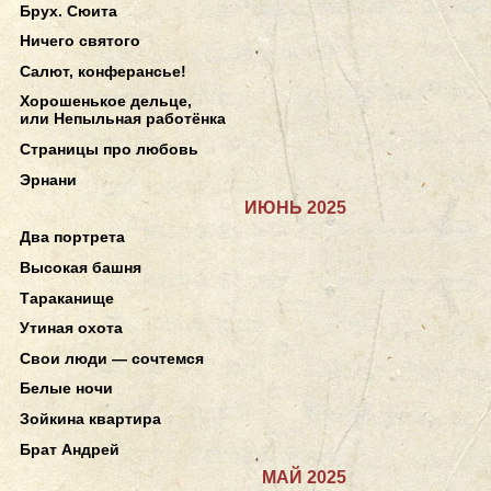
Брух. Сюита
Ничего святого
Салют, конферансье!
Хорошенькое дельце,
или Непыльная работёнка
Страницы про любовь
Эрнани
ИЮНЬ 2025
Два портрета
Высокая башня
Тараканище
Утиная охота
Свои люди — сочтемся
Белые ночи
Зойкина квартира
Брат Андрей
МАЙ 2025