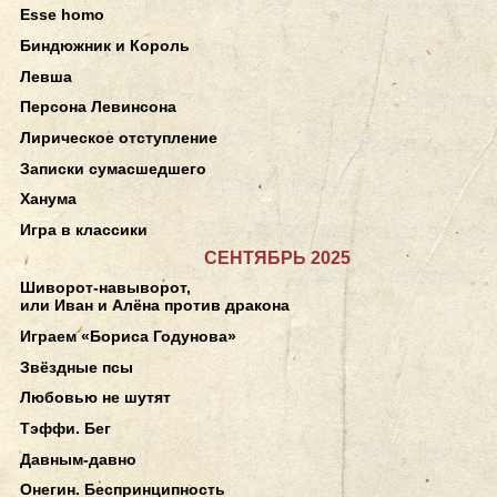
Esse homo
Биндюжник и Король
Левша
Персона Левинсона
Лирическое отступление
Записки сумасшедшего
Ханума
Игра в классики
СЕНТЯБРЬ 2025
Шиворот-навыворот,
или Иван и Алёна против дракона
Играем «Бориса Годунова»
Звёздные псы
Любовью не шутят
Тэффи. Бег
Давным-давно
Онегин. Беспринципность