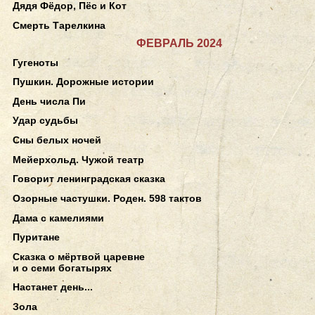
Дядя Фёдор, Пёс и Кот
Смерть Тарелкина
ФЕВРАЛЬ 2024
Гугеноты
Пушкин. Дорожные истории
День числа Пи
Удар судьбы
Сны белых ночей
Мейерхольд. Чужой театр
Говорит ленинградская сказка
Озорные частушки. Роден. 598 тактов
Дама с камелиями
Пуритане
Сказка о мёртвой царевне
и о семи богатырях
Настанет день...
Зола