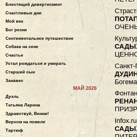
Блестящий дивертисмент
Страст
Счастливые дни
ПОТА
Мой век
ОЧЕНЬ
Бог резни
Культур
Сентиментальное путешествие
САДЫ
Собака на сене
ЦЕНН
Счастье
Устал рождаться и умирать
Санкт-
Старший сын
ДУДИ
Богем
Занавес
МАЙ 2026
Фонтан
Дуэль
РЕНА
Татьяна Ларина
ПРИЗР
Здравствуй, Винни!
Infox.r
Верхом на помеле
САДЫ
Тартюф
ПИТЕР