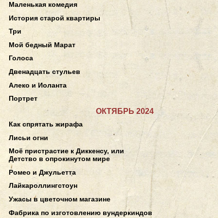
Маленькая комедия
История старой квартиры
Три
Мой бедный Марат
Голоса
Двенадцать стульев
Алеко и Иоланта
Портрет
ОКТЯБРЬ 2024
Как спрятать жирафа
Лисьи огни
Моё пристрастие к Диккенсу, или
Детство в опрокинутом мире
Ромео и Джульетта
Лайкароллингстоун
Ужасы в цветочном магазине
Фабрика по изготовлению вундеркиндов