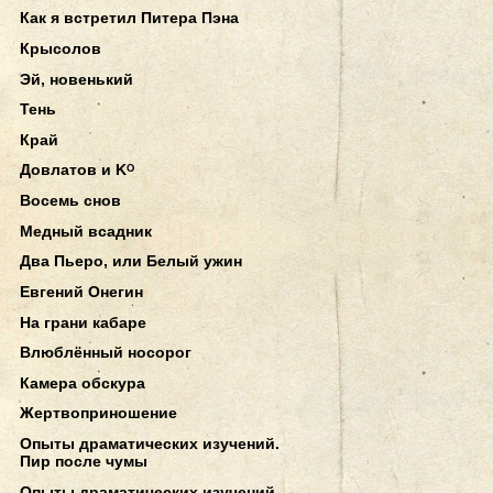
Как я встретил Питера Пэна
Крысолов
Эй, новенький
Тень
Край
Довлатов и Kᴼ
Восемь снов
Медный всадник
Два Пьеро, или Белый ужин
Евгений Онегин
На грани кабаре
Влюблённый носорог
Камера обскура
Жертвоприношение
Опыты драматических изучений.
Пир после чумы
Опыты драматических изучений.