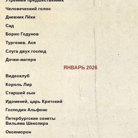
Человеческий голос
Дневник Лёки
Сад
Борис Годунов
Тургенев. Ася
Слуга двух господ
Дочки-матери
ЯНВАРЬ 2026
Видеоклуб
Король Лир
Старший сын
Идоменей, царь Критский
Господин Альфонс
Петербургские сонеты
Вильяма Шекспира
Оксюморон