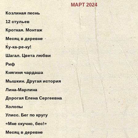
МАРТ 2024
Козлиная песнь
12 стульев
Кроткая. Монтаж
Месяц в деревне
Ку-ка-ре-ку!
Шагал. Цвета любви
Риф
Княгиня чардаша
Мышкин. Другая история
Лина-Марлина
Дорогая Елена Сергеевна
Холопы
Улисс. Бег по кругу
«Мне скучно, бес!»
Месяц в деревне