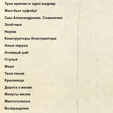
Трое мужчин и один шедевр
Жил-был суфлёр!
Сны Александринки. Сожаление
Залётные
Норма
Конструкторы Констриктора
Алые паруса
Атомный рай
Стулья
Море
Твоя песня
Красавица
Дорога к жизни
Минуты жизни
Многоголосье
Возвращение