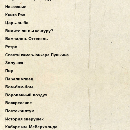
Наказание
Книга Рая
Царь-рыба
Видите ли вы кенгуру?
Вампилов. Оттепель
Ретро
Спасти камер-юнкера Пушкина
Золушка
Пир
Паралимпиец
Бом-бом-бом
Ворованный воздух
Воскресение
Постскриптум
История зверушек
Кабаре им. Мейерхольда