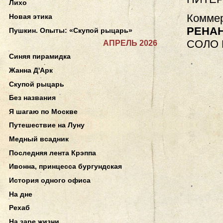
Лихо
Коммер
Новая этика
РЕНА
Пушкин. Опыты: «Скупой рыцарь»
СОЛО
АПРЕЛЬ 2026
Синяя пирамидка
Жанна Д'Арк
Скупой рыцарь
Без названия
Я шагаю по Москве
Путешествие на Луну
Медный всадник
Последняя лента Крэппа
Ивонна, принцесса бургундская
История одного офиса
На дне
Рехаб
На заре жизни