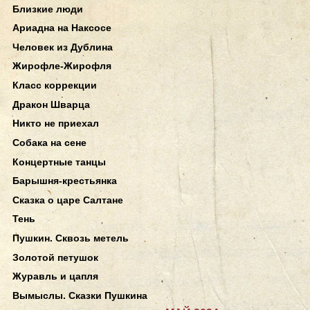
Близкие люди
Ариадна на Наксосе
Человек из Дублина
Жирофле-Жирофля
Класс коррекции
Дракон Шварца
Никто не приехал
Собака на сене
Концертные танцы
Барышня-крестьянка
Сказка о царе Салтане
Тень
Пушкин. Сквозь метель
Золотой петушок
Журавль и цапля
Вымыслы. Сказки Пушкина