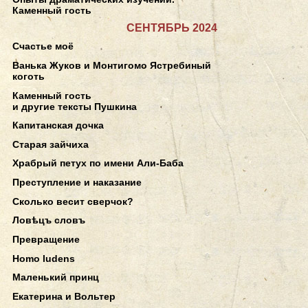
Каменный гость
СЕНТЯБРЬ 2024
Счастье моё
Ванька Жуков и Монтигомо Ястребиный
коготь
Каменный гость
и другие тексты Пушкина
Капитанская дочка
Старая зайчиха
Храбрый петух по имени Али-Баба
Преступление и наказание
Сколько весит сверчок?
Ловѣцъ словъ
Превращение
Homo ludens
Маленький принц
Екатерина и Вольтер