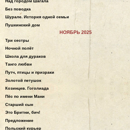
Над городом Шагала
Без поводка
Шурале. История одной семьи
Пушкинский дом
НОЯБРЬ 2025
Три сестры
Ночной полёт
Школа для дураков
Танго любви
Путч, птицы и призраки
Золотой петушок
Козинцев. Гоголиада
Пёс по имени Мани
Старший сын
Это Бритни, бич!
Предложение
Польский курьер