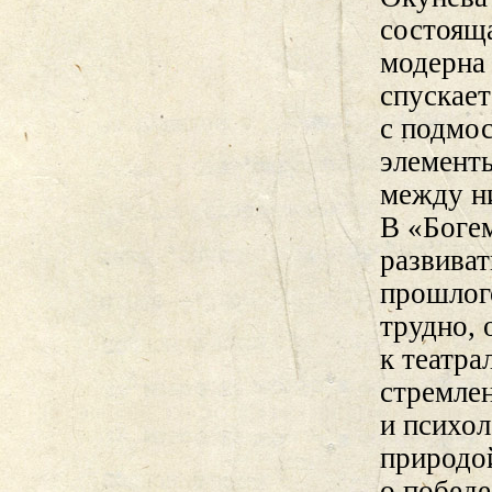
состоящ
модерна 
спускает
с подмос
элементы
между ни
В «Боге
развива
прошлого
трудно, 
к театра
стремле
и психол
природой
о победе