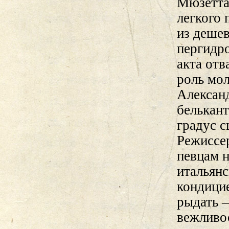
Мюзетта
легкого 
из дешев
пергидр
акта от
роль мо
Алексан
белькант
градус с
Режиссер
певцам н
итальянс
кондицие
рыдать 
вежливо