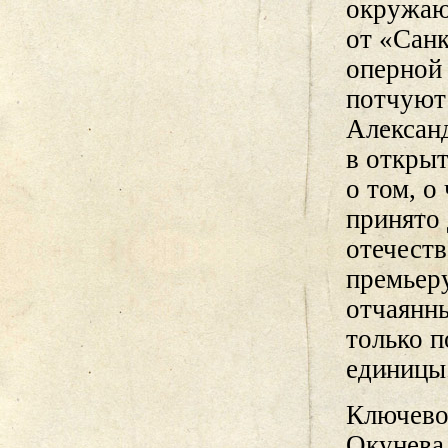
окружающ
от «Сан
оперной 
потчуют
Александ
в открыт
о том, о
принято
отечест
премьер
отчаянн
только 
единицы
Ключево
Окунева