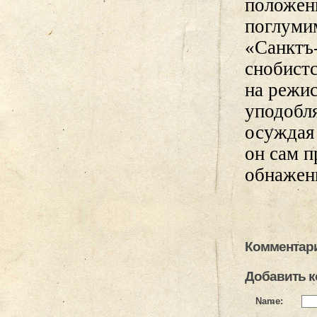
положени
поглуми
«Санктъ
снобистс
на режи
уподобл
осуждая
он сам 
обнажен
Комментари
Добавить 
Name: