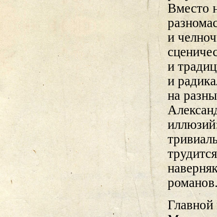
Вместо 
разнома
и челноч
сцениче
и тради
и радика
на разны
Алексан
иллюзий:
тривиал
трудится
наверня
романов
Главной 