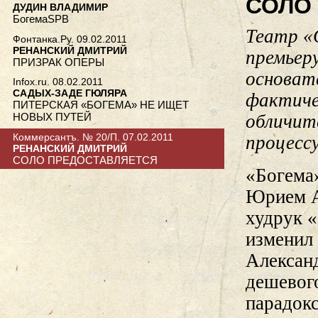
СОЛО
ДУДИН ВЛАДИМИР
БогемаSPB
Театр «
Фонтанка.Ру. 09.02.2011
РЕНАНСКИЙ ДМИТРИЙ
премьер
ПРИЗРАК ОПЕРЫ
основат
Infox.ru. 08.02.2011
САДЫХ-ЗАДЕ ГЮЛЯРА
фактиче
ПИТЕРСКАЯ «БОГЕМА» НЕ ИЩЕТ
обличит
НОВЫХ ПУТЕЙ
Коммерсантъ. № 20/П. 07.02.2011
процессу
РЕНАНСКИЙ ДМИТРИЙ
СОЛО ПРЕДОСТАВЛЯЕТСЯ
«Богема
Юрием А
худрук 
изменил
Алексан
дешевого
парадок