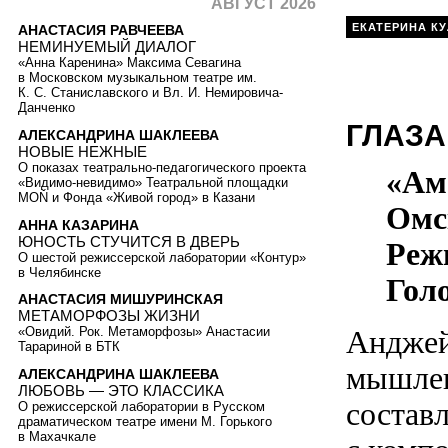
АВГУСТ 2026
ЕКАТЕРИНА К
АНАСТАСИЯ РАВЧЕЕВА
НЕМИНУЕМЫЙ ДИАЛОГ
«Анна Каренина» Максима Севагина
в Московском музыкальном театре им.
К. С. Станиславского и Вл. И. Немировича-
Данченко
ГЛАЗА
АЛЕКСАНДРИНА ШАКЛЕЕВА
НОВЫЕ НЕЖНЫЕ
О показах театрально-педагогического проекта
«Ам
«Видимо-невидимо» Театральной площадки
MOŇ и Фонда «Живой город» в Казани
Омс
АННА КАЗАРИНА
ЮНОСТЬ СТУЧИТСЯ В ДВЕРЬ
Реж
О шестой режиссерской лаборатории «Контур»
в Челябинске
Гол
АНАСТАСИЯ МИШУРИНСКАЯ
МЕТАМОРФОЗЫ ЖИЗНИ
Анджей
«Овидий. Рок. Метаморфозы» Анастасии
Тарариной в БТК
мышлен
АЛЕКСАНДРИНА ШАКЛЕЕВА
ЛЮБОВЬ — ЭТО КЛАССИКА
состав
О режиссерской лаборатории в Русском
драматическом театре имени М. Горького
в Махачкале