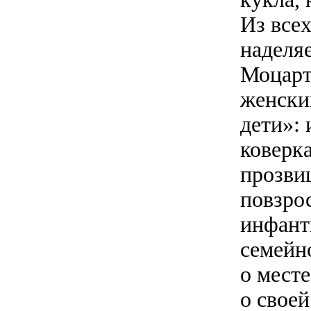
Из все
наделя
Моцарт
женски
дети»: 
коверк
прозви
повзрос
инфант
семейн
о месте
о своей