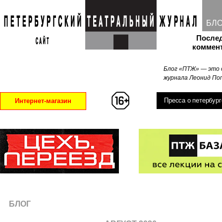
БЛ
После
коммен
Блог «ПТЖ» — это 
журнала Леонид Поп
Пресса о петербург
Интернет-магазин
БЛОГ