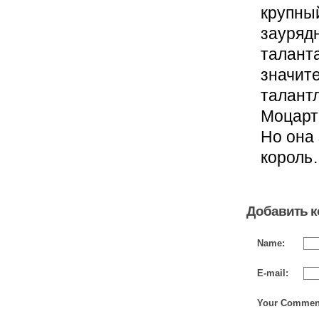
крупны
заурядн
таланта
значит
талантл
Моцарта
Но она
корол
Добавить 
Name:
E-mail:
Your Commen