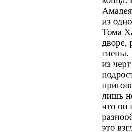
конца.
Амадея
из одн
Тома Х
дворе,
гиены.
из черт
подрост
пригово
лишь н
что он 
разнооб
это взг