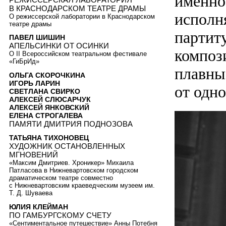
именно
В КРАСНОДАРСКОМ ТЕАТРЕ ДРАМЫ
исполн
О режиссерской лаборатории в Краснодарском
театре драмы
партит
ПАВЕЛ ШИШИН
АПЕЛЬСИНКИ ОТ ОСИНКИ
композ
О II Всероссийском театральном фестивале
«ГиБрИд»
плавны
ОЛЬГА СКОРОЧКИНА
ИГОРЬ ЛАРИН
от одн
СВЕТЛАНА СВИРКО
АЛЕКСЕЙ СЛЮСАРЧУК
АЛЕКСЕЙ ЯНКОВСКИЙ
ЕЛЕНА СТРОГАЛЕВА
ПАМЯТИ ДМИТРИЯ ПОДНОЗОВА
ТАТЬЯНА ТИХОНОВЕЦ
ХУДОЖНИК ОСТАНОВЛЕННЫХ
МГНОВЕНИЙ
«Максим Дмитриев. Хроникер» Михаила
Патласова в Нижневартовском городском
драматическом театре совместно
с Нижневартовским краеведческим музеем им.
Т. Д. Шуваева
ЮЛИЯ КЛЕЙМАН
ПО ГАМБУРГСКОМУ СЧЕТУ
«Сентиментальное путешествие» Анны Потебня