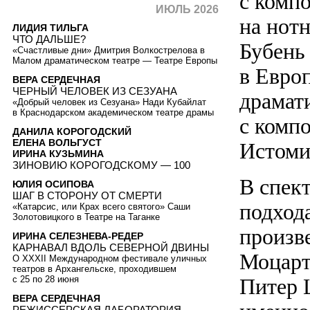
с комп
ИЮЛЬ 2026
на нот
ЛИДИЯ ТИЛЬГА
ЧТО ДАЛЬШЕ?
Бубень
«Счастливые дни» Дмитрия Волкострелова в
Малом драматическом театре — Театре Европы
в Евро
ВЕРА СЕРДЕЧНАЯ
ЧЕРНЫЙ ЧЕЛОВЕК ИЗ СЕЗУАНА
драмат
«Добрый человек из Сезуана» Нади Кубайлат
в Краснодарском академическом театре драмы
с комп
ДАНИЛА КОРОГОДСКИЙ
ЕЛЕНА ВОЛЬГУСТ
Истоми
ИРИНА КУЗЬМИНА
ЗИНОВИЮ КОРОГОДСКОМУ — 100
В спек
ЮЛИЯ ОСИПОВА
ШАГ В СТОРОНУ ОТ СМЕРТИ
подход
«Катарсис, или Крах всего святого» Саши
Золотовицкого в Театре на Таганке
произв
ИРИНА СЕЛЕЗНЕВА-РЕДЕР
КАРНАВАЛ ВДОЛЬ СЕВЕРНОЙ ДВИНЫ
Моцарт
О XXXII Международном фестивале уличных
театров в Архангельске, проходившем
с 25 по 28 июня
Питер 
ВЕРА СЕРДЕЧНАЯ
РЕЖИССЕРСКАЯ ЛАБОРАТОРИЯ