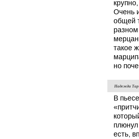
крупно,
Очень 
общей 
разном
мерцани
такое ж
марцип
но поче
Надежда Та
В пьес
«притчи
который
плюнул 
есть, 