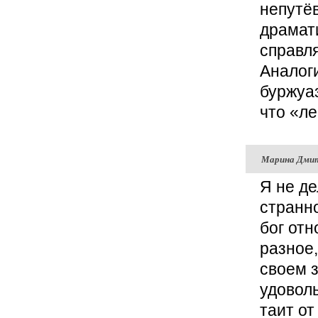
непутёв
драмати
справл
Аналог
буржуаз
что «ле
Марина Дми
Я не де
странн
бог от
разное,
своем 
удоволь
таит от