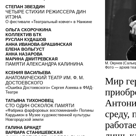
СТЕПАН ЗВЕЗДИН
ЧЕТЫРЕ СТИХИИ РЕЖИССЕРА ДИН
ИТЭНА
О фестивале «Театральный ковчег» в Нанкине
ОЛЬГА СКОРОЧКИНА
КОЛЛЕКТИВ БТК
РУСЛАН КУДАШОВ
АННА ИВАНОВА-БРАШИНСКАЯ
ЕЛЕНА ВОЛЬГУСТ
АННА НАЗАРОВА
МАРИНА ДМИТРЕВСКАЯ
М. Окунев (Сальер
ПАМЯТИ АЛЕКСАНДРА КАЛИНИНА
Фото — архив теа
КСЕНИЯ ВАСИЛЬЕВА
АНАТОМИЧЕСКИЙ ТЕАТР ИМ. Ф. М.
Мир ге
ДОСТОЕВСКОГО
«Ошибка Достоевского» Сергея Азеева в ФМД-
приобр
Театре
Антони
ТАТЬЯНА ТИХОНОВЕЦ
СТО ОДИН ОСКОЛОК ПАМЯТИ
«Фабрика фарфоровых воспоминаний» Полины
среду,
Кардымон в Музее художественной культуры
Новгородской земли
работа
ГАЛИНА БРАНДТ
ВАРВАРА СТАНИШЕВСКАЯ
лишь к