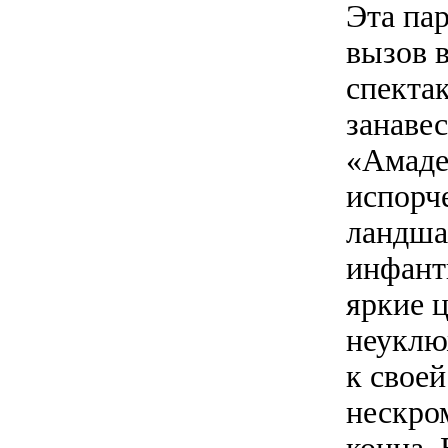
Эта па
вызов 
спекта
занавес
«Амаде
испорч
ландша
инфант
яркие ц
неуклю
к своей
нескром