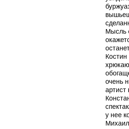
буржуа
вышьеш
сделанн
Мысль о
окажет
остане
Костин
хрюкаю
обогащ
очень н
артист 
Констан
спектак
у нее к
Михаил