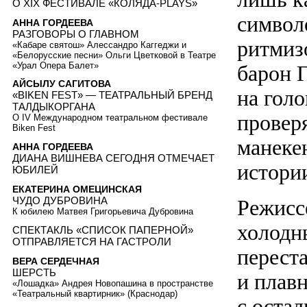
О XIX ФЕСТИВАЛЕ «КОЛЯДА-PLAYS»
символ
АННА ГОРДЕЕВА
РАЗГОВОРЫ О ГЛАВНОМ
ритмизо
«Кабаре святош» Алессандро Каггеджи и
«Белорусские песни» Ольги Цветковой в Театре
«Урал Опера Балет»
барон 
АЙСЫЛУ САГИТОВА
на голо
«BIKEN FEST» — ТЕАТРАЛЬНЫЙ БРЕНД
ТАЛДЫКОРГАНА
провер
О IV Международном театральном фестивале
Biken Fest
манеке
АННА ГОРДЕЕВА
ДИАНА ВИШНЕВА СЕГОДНЯ ОТМЕЧАЕТ
истори
ЮБИЛЕЙ
ЕКАТЕРИНА ОМЕЦИНСКАЯ
ЧУДО ДУБРОВИНА
Режисс
К юбилею Матвея Григорьевича Дубровина
холодн
СПЕКТАКЛЬ «СПИСОК ПАПЕРНОЙ»
ОТПРАВЛЯЕТСЯ НА ГАСТРОЛИ
перест
ВЕРА СЕРДЕЧНАЯ
ШЕРСТЬ
и плавн
«Лошадка» Андрея Новопашина в пространстве
«Театральный квартирник» (Краснодар)
с оста