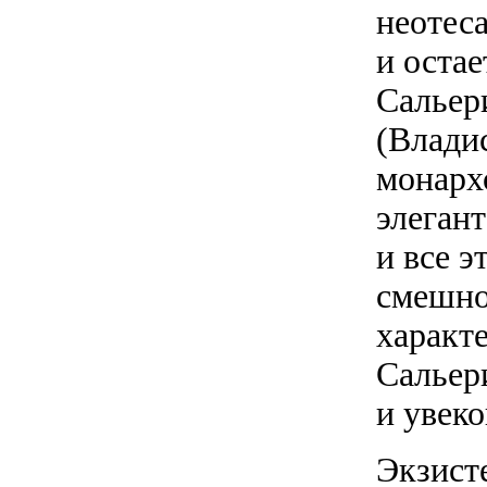
неотес
и остае
Сальери
(Влади
монарх
элеган
и все э
смешно
характ
Сальер
и увеко
Экзист