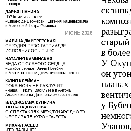
«Гешер»
скрипк
ДАРЬЯ ШАНИНА
ЛУЧший из людей
композ
«Сирано де Бержерак» Евгения Каменьковича
в Метерской Петра Фоменко
разыгр
ИЮНЬ 2026
старый
МАРИНА ДМИТРЕВСКАЯ
СЕГОДНЯ РЕЗО ГАБРИАДЗЕ
в боле
ИСПОЛНИЛОСЬ БЫ 90...
НАТАЛИЯ КАМИНСКАЯ
У Окун
БЕДА ОТ СЛАБОГО СЕРДЦА
«Слабое сердце» Анны Потебни
он уто
в Магнитогорском драматическом театре
ЮЛИЯ КЛЕЙМАН
планах
ПОКА НОЧЬ НЕ РАЗЛУЧИТ
«Чаща» Никиты Васильева и Антона
вентич
Адасинского на Дягилевском фестивале
у Бубен
ВЛАДИСЛАВА КУПРИНА
ТАТЬЯНА ДЖУРОВА
О СПЕКТАКЛЯХ МЕЖДУНАРОДНОГО
немног
ФЕСТИВАЛЯ «ХРОНОФЕСТ»
Уланов
МИХАИЛ АСЕЕВ
ЧТО ДАЛЬШЕ?