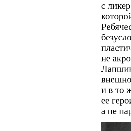
с ликер
которо
Ребяче
безусл
пласти
не акр
Лапшин
внешно
и в то 
ее гер
а не па