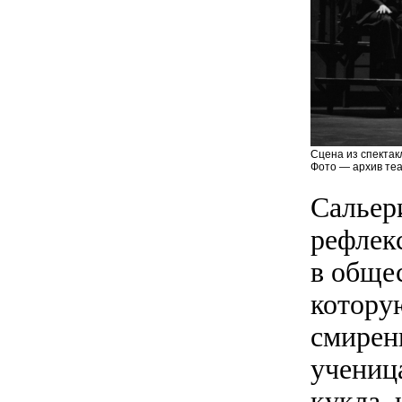
Сцена из спектак
Фото — архив теа
Сальер
рефлек
в общес
котору
смирен
учениц
кукла,