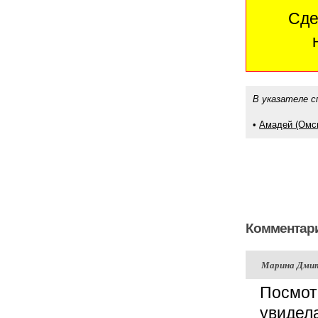
Сде
В указателе с
•
Амадей (Омск
Комментари
Марина Дми
Посмот
увидел