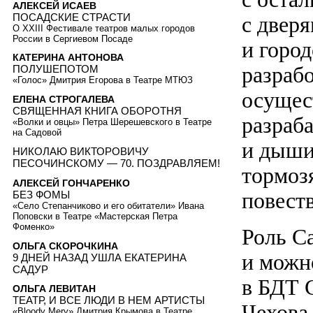
АЛЕКСЕЙ ИСАЕВ
ПОСАДСКИЕ СТРАСТИ
с двер
О XXIII Фестивале театров малых городов
России в Сергиевом Посаде
и город
КАТЕРИНА АНТОНОВА
разраб
ПОЛУШЕПОТОМ
«Голос» Дмитрия Егорова в Театре МТЮЗ
осущест
ЕЛЕНА СТРОГАЛЕВА
СВЯЩЕННАЯ КНИГА ОБОРОТНЯ
разраба
«Волки и овцы» Петра Шерешевского в Театре
на Садовой
и дыши
НИКОЛАЮ ВИКТОРОВИЧУ
ПЕСОЧИНСКОМУ — 70. ПОЗДРАВЛЯЕМ!
тормоз
АЛЕКСЕЙ ГОНЧАРЕНКО
повест
БЕЗ ФОМЫ
«Село Степанчиково и его обитатели» Ивана
Поповски в Театре «Мастерская Петра
Фоменко»
Роль С
ОЛЬГА СКОРОЧКИНА
и можно
9 ДНЕЙ НАЗАД УШЛА ЕКАТЕРИНА
САДУР
в БДТ 
ОЛЬГА ЛЕВИТАН
ТЕАТР, И ВСЕ ЛЮДИ В НЕМ АРТИСТЫ
Чехова
«Bloody Mery» Дмитрия Крымова в Театре