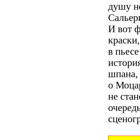
душу н
Сальер
И вот 
краски
в пьес
история
шпана, 
о Моца
не ста
очередь
сценог