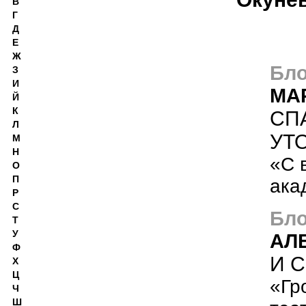
В
Г
Д
Е
Ж
Бло
З
И
МА
Й
К
СП
Л
УТ
М
Н
«С 
О
П
ака
Р
С
Бло
Т
У
АЛ
Ф
И 
Х
Ц
«Гр
Ч
Ш