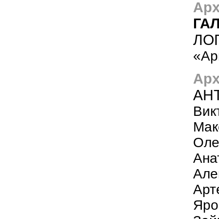
Арх
ГА
ЛО
«Ар
Арх
АН
Вик
Мак
Оле
Ана
Але
Арт
Яро