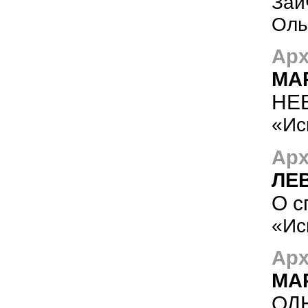
Зай
Оль
Арх
МА
НЕ
«Ис
Арх
ЛЕ
О с
«Ис
Арх
МА
ОД