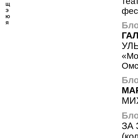
теа
Щ
фес
Э
Ю
Бло
Я
ГА
УЛ
«Мо
Омс
Бло
МА
МИ
Бло
ЗА
(ко