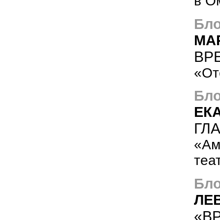
в О
Бло
МА
ВР
«От
Бло
ЕК
ГЛ
«Ам
теа
Бло
ЛЕ
«В