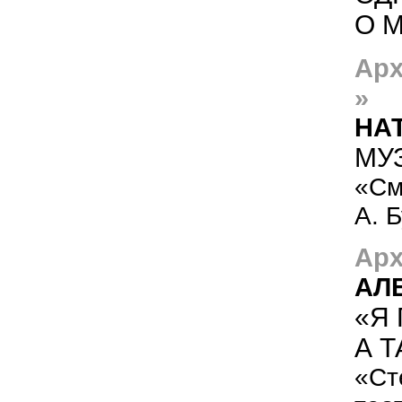
О 
Арх
»
НА
МУ
«См
А. 
Арх
АЛ
«Я
А Т
«Ст