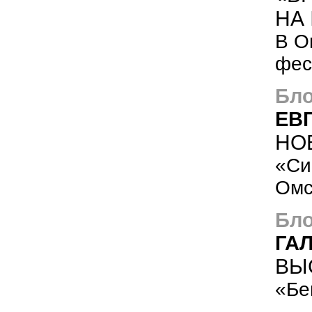
НА
В О
фес
Бло
ЕВ
НО
«Си
Омс
Бло
ГА
ВЫ
«Бе