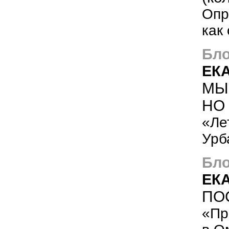
Опр
как
Бло
ЕК
МЫ
НО 
«Ле
Урб
Бло
ЕК
ПО
«Пр