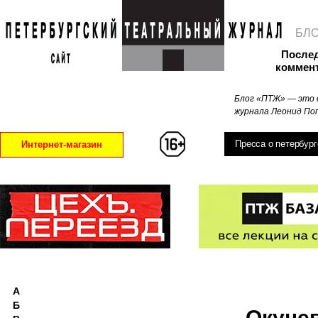
БЛ
После
коммен
Блог «ПТЖ» — это 
журнала Леонид Поп
Пресса о петербург
Интернет-магазин
А
Б
Окуне