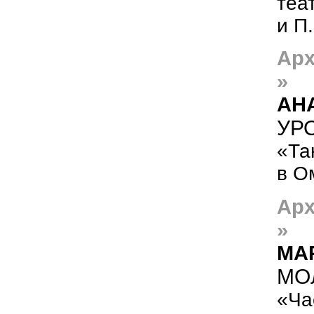
теа
и П
Арх
»
АН
УР
«Та
в О
Арх
»
МА
МО
«Ча