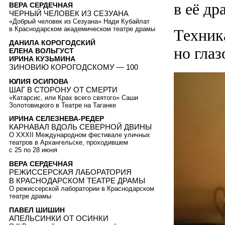
в её др
ВЕРА СЕРДЕЧНАЯ
ЧЕРНЫЙ ЧЕЛОВЕК ИЗ СЕЗУАНА
«Добрый человек из Сезуана» Нади Кубайлат
в Краснодарском академическом театре драмы
Техник
ДАНИЛА КОРОГОДСКИЙ
но гла
ЕЛЕНА ВОЛЬГУСТ
ИРИНА КУЗЬМИНА
ЗИНОВИЮ КОРОГОДСКОМУ — 100
ЮЛИЯ ОСИПОВА
ШАГ В СТОРОНУ ОТ СМЕРТИ
«Катарсис, или Крах всего святого» Саши
Золотовицкого в Театре на Таганке
ИРИНА СЕЛЕЗНЕВА-РЕДЕР
КАРНАВАЛ ВДОЛЬ СЕВЕРНОЙ ДВИНЫ
О XXXII Международном фестивале уличных
театров в Архангельске, проходившем
с 25 по 28 июня
ВЕРА СЕРДЕЧНАЯ
РЕЖИССЕРСКАЯ ЛАБОРАТОРИЯ
В КРАСНОДАРСКОМ ТЕАТРЕ ДРАМЫ
О режиссерской лаборатории в Краснодарском
театре драмы
ПАВЕЛ ШИШИН
АПЕЛЬСИНКИ ОТ ОСИНКИ