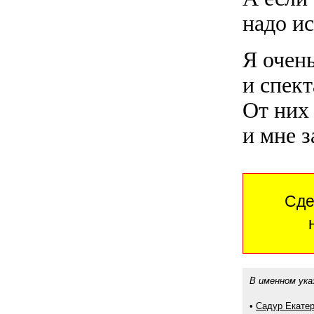
надо ис
Я очен
и спект
От них
и мне з
Сде
В именном ука
•
Садур Екате