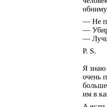
человек
обниму
— Не п
— Убир
— Луч
P. S.
Я знаю 
очень п
больше
им в ка
А если