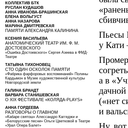
КОЛЛЕКТИВ БТК
«ранены
РУСЛАН КУДАШОВ
АННА ИВАНОВА-БРАШИНСКАЯ
ЕЛЕНА ВОЛЬГУСТ
сбивчи
АННА НАЗАРОВА
МАРИНА ДМИТРЕВСКАЯ
ПАМЯТИ АЛЕКСАНДРА КАЛИНИНА
Пьесы 
КСЕНИЯ ВАСИЛЬЕВА
у Кати
АНАТОМИЧЕСКИЙ ТЕАТР ИМ. Ф. М.
ДОСТОЕВСКОГО
«Ошибка Достоевского» Сергея Азеева в ФМД-
Промер
Театре
ТАТЬЯНА ТИХОНОВЕЦ
согрет
СТО ОДИН ОСКОЛОК ПАМЯТИ
«Фабрика фарфоровых воспоминаний» Полины
а в «У
Кардымон в Музее художественной культуры
Новгородской земли
дачной
ГАЛИНА БРАНДТ
ВАРВАРА СТАНИШЕВСКАЯ
(«нет с
О XIX ФЕСТИВАЛЕ «КОЛЯДА-PLAYS»
АННА ГОРДЕЕВА
и вальс
РАЗГОВОРЫ О ГЛАВНОМ
«Кабаре святош» Алессандро Каггеджи и
«Белорусские песни» Ольги Цветковой в Театре
Ну, вот
«Урал Опера Балет»