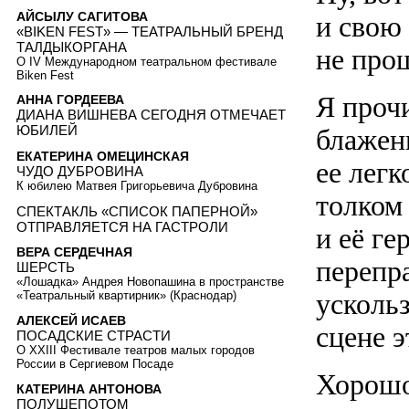
АЙСЫЛУ САГИТОВА
и свою
«BIKEN FEST» — ТЕАТРАЛЬНЫЙ БРЕНД
ТАЛДЫКОРГАНА
не прош
О IV Международном театральном фестивале
Biken Fest
Я проч
АННА ГОРДЕЕВА
ДИАНА ВИШНЕВА СЕГОДНЯ ОТМЕЧАЕТ
ЮБИЛЕЙ
блажен
ЕКАТЕРИНА ОМЕЦИНСКАЯ
ее легк
ЧУДО ДУБРОВИНА
К юбилею Матвея Григорьевича Дубровина
толком
СПЕКТАКЛЬ «СПИСОК ПАПЕРНОЙ»
ОТПРАВЛЯЕТСЯ НА ГАСТРОЛИ
и её ге
ВЕРА СЕРДЕЧНАЯ
перепра
ШЕРСТЬ
«Лошадка» Андрея Новопашина в пространстве
усколь
«Театральный квартирник» (Краснодар)
АЛЕКСЕЙ ИСАЕВ
сцене 
ПОСАДСКИЕ СТРАСТИ
О XXIII Фестивале театров малых городов
России в Сергиевом Посаде
Хорошо
КАТЕРИНА АНТОНОВА
ПОЛУШЕПОТОМ