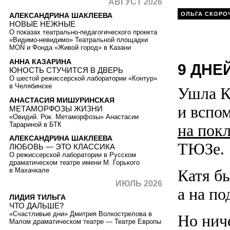
АВГУСТ 2026
ОЛЬГА СКОРО
АЛЕКСАНДРИНА ШАКЛЕЕВА
НОВЫЕ НЕЖНЫЕ
О показах театрально-педагогического проекта
«Видимо-невидимо» Театральной площадки
MOŇ и Фонда «Живой город» в Казани
АННА КАЗАРИНА
9 ДНЕ
ЮНОСТЬ СТУЧИТСЯ В ДВЕРЬ
О шестой режиссерской лаборатории «Контур»
в Челябинске
Ушла Ка
АНАСТАСИЯ МИШУРИНСКАЯ
и вспо
МЕТАМОРФОЗЫ ЖИЗНИ
«Овидий. Рок. Метаморфозы» Анастасии
Тарариной в БТК
на пок
АЛЕКСАНДРИНА ШАКЛЕЕВА
ТЮЗе.
ЛЮБОВЬ — ЭТО КЛАССИКА
О режиссерской лаборатории в Русском
драматическом театре имени М. Горького
Катя б
в Махачкале
ИЮЛЬ 2026
а на по
ЛИДИЯ ТИЛЬГА
ЧТО ДАЛЬШЕ?
«Счастливые дни» Дмитрия Волкострелова в
Но нич
Малом драматическом театре — Театре Европы