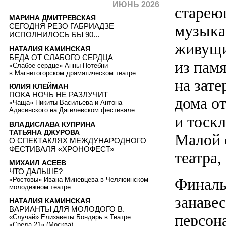
ИЮНЬ 2026
старею
МАРИНА ДМИТРЕВСКАЯ
СЕГОДНЯ РЕЗО ГАБРИАДЗЕ
музыка
ИСПОЛНИЛОСЬ БЫ 90...
живущи
НАТАЛИЯ КАМИНСКАЯ
БЕДА ОТ СЛАБОГО СЕРДЦА
из пам
«Слабое сердце» Анны Потебни
в Магнитогорском драматическом театре
на зат
ЮЛИЯ КЛЕЙМАН
ПОКА НОЧЬ НЕ РАЗЛУЧИТ
дома о
«Чаща» Никиты Васильева и Антона
Адасинского на Дягилевском фестивале
и тоск
ВЛАДИСЛАВА КУПРИНА
ТАТЬЯНА ДЖУРОВА
Малой 
О СПЕКТАКЛЯХ МЕЖДУНАРОДНОГО
ФЕСТИВАЛЯ «ХРОНОФЕСТ»
театра,
МИХАИЛ АСЕЕВ
ЧТО ДАЛЬШЕ?
Финаль
«Ростовы» Ивана Миневцева в Челяюинском
молодежном театре
занаве
НАТАЛИЯ КАМИНСКАЯ
ВАРИАНТЫ ДЛЯ МОЛОДОГО В.
персон
«Случай» Елизаветы Бондарь в Театре
«Среда 21» (Москва)