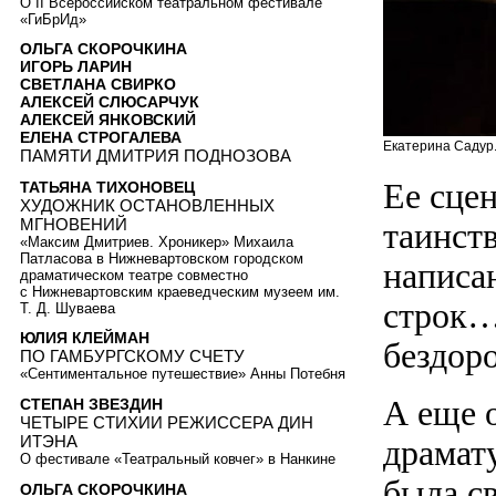
О II Всероссийском театральном фестивале
«ГиБрИд»
ОЛЬГА СКОРОЧКИНА
ИГОРЬ ЛАРИН
СВЕТЛАНА СВИРКО
АЛЕКСЕЙ СЛЮСАРЧУК
АЛЕКСЕЙ ЯНКОВСКИЙ
ЕЛЕНА СТРОГАЛЕВА
Екатерина Садур
ПАМЯТИ ДМИТРИЯ ПОДНОЗОВА
Ее сце
ТАТЬЯНА ТИХОНОВЕЦ
ХУДОЖНИК ОСТАНОВЛЕННЫХ
МГНОВЕНИЙ
таинст
«Максим Дмитриев. Хроникер» Михаила
Патласова в Нижневартовском городском
написа
драматическом театре совместно
с Нижневартовским краеведческим музеем им.
строк…
Т. Д. Шуваева
ЮЛИЯ КЛЕЙМАН
бездор
ПО ГАМБУРГСКОМУ СЧЕТУ
«Сентиментальное путешествие» Анны Потебня
А еще 
СТЕПАН ЗВЕЗДИН
ЧЕТЫРЕ СТИХИИ РЕЖИССЕРА ДИН
ИТЭНА
драмат
О фестивале «Театральный ковчег» в Нанкине
была с
ОЛЬГА СКОРОЧКИНА