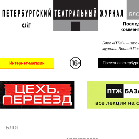
БЛ
После
коммен
Блог «ПТЖ» — это 
журнала Леонид Поп
Пресса о петербург
Интернет-магазин
БЛОГ