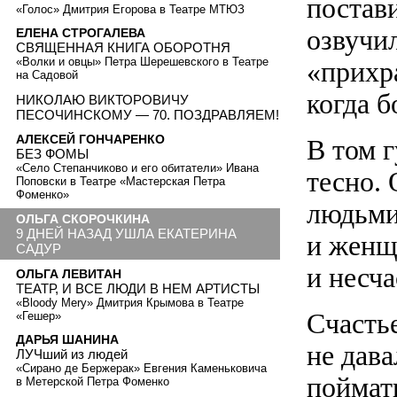
постави
«Голос» Дмитрия Егорова в Театре МТЮЗ
озвучи
ЕЛЕНА СТРОГАЛЕВА
СВЯЩЕННАЯ КНИГА ОБОРОТНЯ
«Волки и овцы» Петра Шерешевского в Театре
«прихр
на Садовой
когда б
НИКОЛАЮ ВИКТОРОВИЧУ
ПЕСОЧИНСКОМУ — 70. ПОЗДРАВЛЯЕМ!
АЛЕКСЕЙ ГОНЧАРЕНКО
В том 
БЕЗ ФОМЫ
«Село Степанчиково и его обитатели» Ивана
тесно.
Поповски в Театре «Мастерская Петра
Фоменко»
людьми
ОЛЬГА СКОРОЧКИНА
9 ДНЕЙ НАЗАД УШЛА ЕКАТЕРИНА
и женщ
САДУР
и несч
ОЛЬГА ЛЕВИТАН
ТЕАТР, И ВСЕ ЛЮДИ В НЕМ АРТИСТЫ
«Bloody Mery» Дмитрия Крымова в Театре
Счастье
«Гешер»
ДАРЬЯ ШАНИНА
не дава
ЛУЧший из людей
«Сирано де Бержерак» Евгения Каменьковича
поймать
в Метерской Петра Фоменко