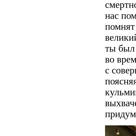
смертн
нас по
помнят
великий
ты был
во вре
с сове
поясняя
кульми
выхвач
придум