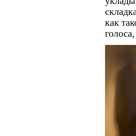
уклады
складк
как так
голоса,