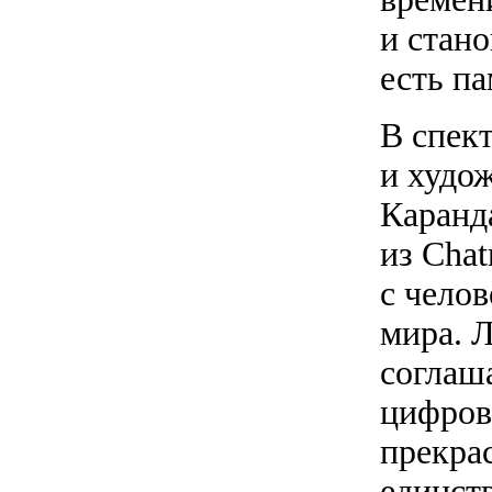
и стано
есть па
В спек
и худо
Каранд
из Chat
с челов
мира. 
соглаш
цифров
прекрас
единст