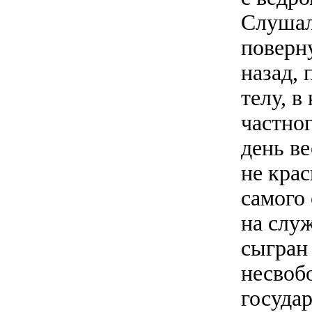
Слушал 
поверн
назад,
телу, 
частно
день ве
не крас
самого 
на служ
сыгран 
несвоб
государ