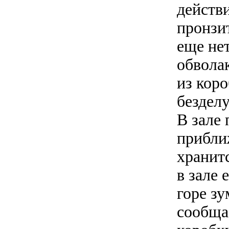
действ
пронзи
еще не
обвола
из коро
бездел
В зале 
приближ
хранит
в зале 
горе з
сообща