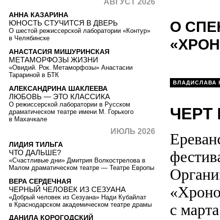
АВГУСТ 2026
АННА КАЗАРИНА
О СПЕ
ЮНОСТЬ СТУЧИТСЯ В ДВЕРЬ
О шестой режиссерской лаборатории «Контур»
в Челябинске
«ХРО
АНАСТАСИЯ МИШУРИНСКАЯ
МЕТАМОРФОЗЫ ЖИЗНИ
«Овидий. Рок. Метаморфозы» Анастасии
Тарариной в БТК
ВЛАДИСЛАВА 
АЛЕКСАНДРИНА ШАКЛЕЕВА
ЛЮБОВЬ — ЭТО КЛАССИКА
О режиссерской лаборатории в Русском
ЧЕРТ
драматическом театре имени М. Горького
в Махачкале
ИЮЛЬ 2026
Ереван
ЛИДИЯ ТИЛЬГА
фестив
ЧТО ДАЛЬШЕ?
«Счастливые дни» Дмитрия Волкострелова в
Малом драматическом театре — Театре Европы
Органи
ВЕРА СЕРДЕЧНАЯ
«Хроно
ЧЕРНЫЙ ЧЕЛОВЕК ИЗ СЕЗУАНА
«Добрый человек из Сезуана» Нади Кубайлат
в Краснодарском академическом театре драмы
с марта
ДАНИЛА КОРОГОДСКИЙ