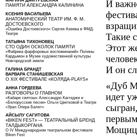
МАРИНА ДМИТРЕВСКАЯ
И важно
ПАМЯТИ АЛЕКСАНДРА КАЛИНИНА
фестива
КСЕНИЯ ВАСИЛЬЕВА
АНАТОМИЧЕСКИЙ ТЕАТР ИМ. Ф. М.
взращи
ДОСТОЕВСКОГО
«Ошибка Достоевского» Сергея Азеева в ФМД-
Театре
Такие 
ТАТЬЯНА ТИХОНОВЕЦ
Этот ж
СТО ОДИН ОСКОЛОК ПАМЯТИ
«Фабрика фарфоровых воспоминаний» Полины
челове
Кардымон в Музее художественной культуры
Новгородской земли
И он сл
ГАЛИНА БРАНДТ
ВАРВАРА СТАНИШЕВСКАЯ
О XIX ФЕСТИВАЛЕ «КОЛЯДА-PLAYS»
«Дуб М
АННА ГОРДЕЕВА
РАЗГОВОРЫ О ГЛАВНОМ
идет уж
«Кабаре святош» Алессандро Каггеджи и
«Белорусские песни» Ольги Цветковой в Театре
сыгран,
«Урал Опера Балет»
АЙСЫЛУ САГИТОВА
первым
«BIKEN FEST» — ТЕАТРАЛЬНЫЙ БРЕНД
ТАЛДЫКОРГАНА
Мощицк
О IV Международном театральном фестивале
Biken Fest