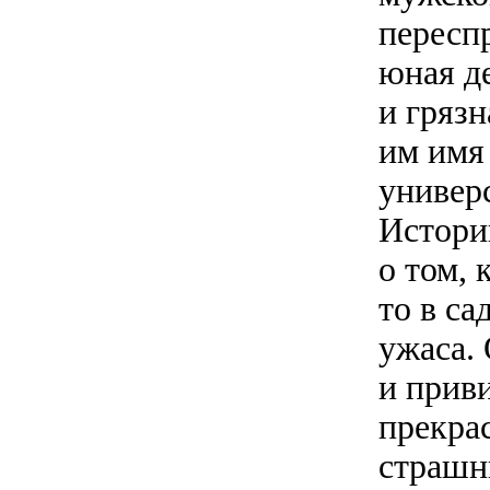
пересп
юная де
и грязн
им имя 
универ
Истори
о том, 
то в са
ужаса. 
и приви
прекра
страшн