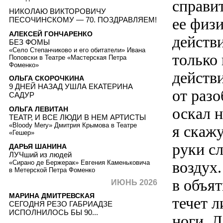
справит
НИКОЛАЮ ВИКТОРОВИЧУ
ее физ
ПЕСОЧИНСКОМУ — 70. ПОЗДРАВЛЯЕМ!
АЛЕКСЕЙ ГОНЧАРЕНКО
действ
БЕЗ ФОМЫ
«Село Степанчиково и его обитатели» Ивана
только
Поповски в Театре «Мастерская Петра
Фоменко»
действи
ОЛЬГА СКОРОЧКИНА
9 ДНЕЙ НАЗАД УШЛА ЕКАТЕРИНА
от раз
САДУР
оскал 
ОЛЬГА ЛЕВИТАН
ТЕАТР, И ВСЕ ЛЮДИ В НЕМ АРТИСТЫ
«Bloody Mery» Дмитрия Крымова в Театре
я скажу
«Гешер»
руки с
ДАРЬЯ ШАНИНА
ЛУЧший из людей
воздух.
«Сирано де Бержерак» Евгения Каменьковича
в Метерской Петра Фоменко
в объят
ИЮНЬ 2026
МАРИНА ДМИТРЕВСКАЯ
течет л
СЕГОДНЯ РЕЗО ГАБРИАДЗЕ
ИСПОЛНИЛОСЬ БЫ 90...
ноги. Л