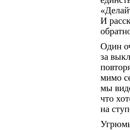
«Делайт
И расс
обратн
Один о
за вык
повтор
мимо с
мы виде
что хот
на ступ
Угрюмы