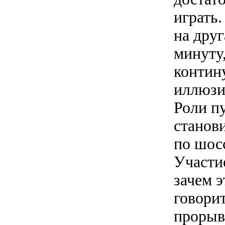
играть
на дру
минуту
контин
иллюзия
Роли п
станови
по шос
Участие
зачем э
говорит
прорыв