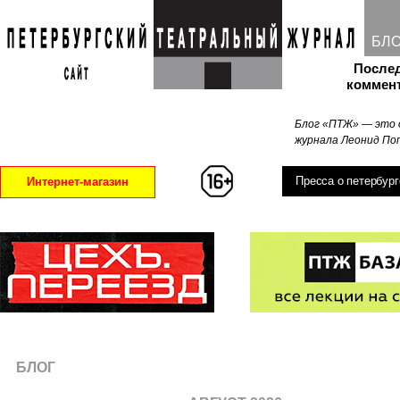
БЛ
После
коммен
Блог «ПТЖ» — это 
журнала Леонид Поп
Пресса о петербург
Интернет-магазин
БЛОГ