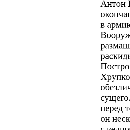
Антон 
оконча
в арми
Вооруж
размаш
раскид
Построе
Хрупко
обезли
сущего.
перед т
он неск
с ведро