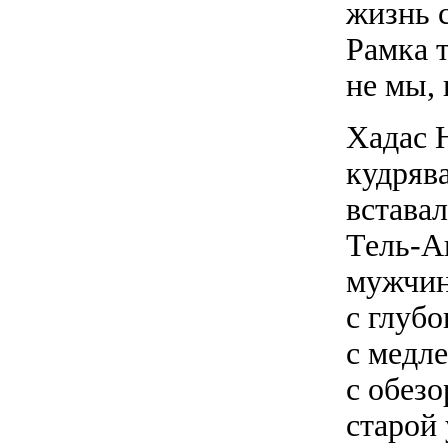
жизнь 
Рамка 
не мы, 
Хадас 
кудряв
вставал
Тель-А
мужчин
с глуб
с медл
с обез
старой