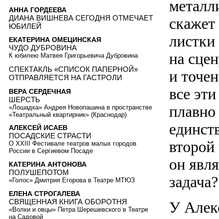
металли
АННА ГОРДЕЕВА
ДИАНА ВИШНЕВА СЕГОДНЯ ОТМЕЧАЕТ
скажет 
ЮБИЛЕЙ
листки
ЕКАТЕРИНА ОМЕЦИНСКАЯ
ЧУДО ДУБРОВИНА
на сце
К юбилею Матвея Григорьевича Дубровина
СПЕКТАКЛЬ «СПИСОК ПАПЕРНОЙ»
и точе
ОТПРАВЛЯЕТСЯ НА ГАСТРОЛИ
все эти
ВЕРА СЕРДЕЧНАЯ
ШЕРСТЬ
плавно
«Лошадка» Андрея Новопашина в пространстве
«Театральный квартирник» (Краснодар)
единст
АЛЕКСЕЙ ИСАЕВ
ПОСАДСКИЕ СТРАСТИ
второй 
О XXIII Фестивале театров малых городов
России в Сергиевом Посаде
он явля
КАТЕРИНА АНТОНОВА
ПОЛУШЕПОТОМ
задача?
«Голос» Дмитрия Егорова в Театре МТЮЗ
ЕЛЕНА СТРОГАЛЕВА
СВЯЩЕННАЯ КНИГА ОБОРОТНЯ
У Алекс
«Волки и овцы» Петра Шерешевского в Театре
на Садовой