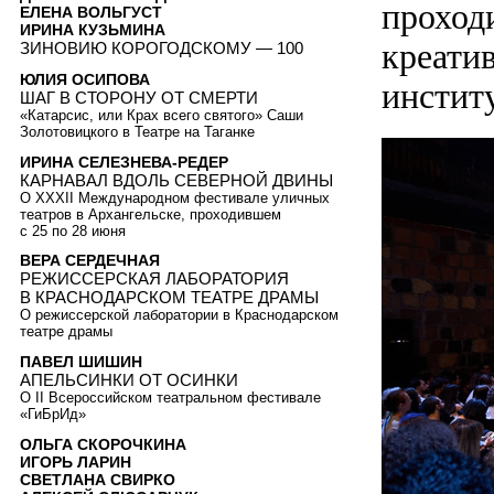
проход
ЕЛЕНА ВОЛЬГУСТ
ИРИНА КУЗЬМИНА
креатив
ЗИНОВИЮ КОРОГОДСКОМУ — 100
ЮЛИЯ ОСИПОВА
инстит
ШАГ В СТОРОНУ ОТ СМЕРТИ
«Катарсис, или Крах всего святого» Саши
Золотовицкого в Театре на Таганке
ИРИНА СЕЛЕЗНЕВА-РЕДЕР
КАРНАВАЛ ВДОЛЬ СЕВЕРНОЙ ДВИНЫ
О XXXII Международном фестивале уличных
театров в Архангельске, проходившем
с 25 по 28 июня
ВЕРА СЕРДЕЧНАЯ
РЕЖИССЕРСКАЯ ЛАБОРАТОРИЯ
В КРАСНОДАРСКОМ ТЕАТРЕ ДРАМЫ
О режиссерской лаборатории в Краснодарском
театре драмы
ПАВЕЛ ШИШИН
АПЕЛЬСИНКИ ОТ ОСИНКИ
О II Всероссийском театральном фестивале
«ГиБрИд»
ОЛЬГА СКОРОЧКИНА
ИГОРЬ ЛАРИН
СВЕТЛАНА СВИРКО