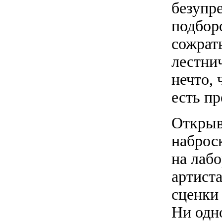
безупре
подбор
сожрат
лестнич
нечто, 
есть пр
Открыв
наброс
на лаб
артист
сценки 
Ни одн