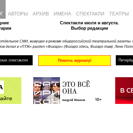
ОГ
АВТОРЫ
АРХИВ
ИМЕНА
СПЕКТАКЛИ
ТЕАТРЫ
дние
Спектакли июля и августа.
тарии
Выбор редакции
отдельное СМИ, живущее в режиме общероссийской театральной газеты. 
ов делал в «ПТЖ» раздел «Фигаро» (Фигаро здесь, Фигаро там). Лене Попо
ских спектаклях
Петербу
Помочь журналу!