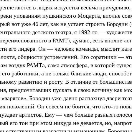
реплетаются в людях искусства весьма причудливо,
преки упованиям пушкинского Моцарта, вполне совм
орый вот уже 46 лет, как не устает строить Бородин 
ентрального детского театра, с 1992-го — художест
 переименованного в РАМТ), думаю, есть вполне ло
сти его лидера. Он — человек команды, мыслит кат
локтя, общности устремлений. Его соратники — это
сам воздух РАМТа, сама атмосфера, в которой сущес
его работники, а не только близкие люди, способс
льному развитию и росту. В отличие от большинства
ния, предпочитавших пускать в свою вотчину как м
«варягов», Бородин уже давно распахнул двери теа
х поколений. Он совсем не боится, что кто-то нов
нуздает артистов. Ему — чем больше разных голосов
ый его тон при этом никуда не девается, но, напрот
ен естественным возрастным изменениям. Бородин 