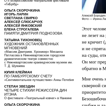
О II Всероссийском театральном фестивале
«ГиБрИд»
ОЛЬГА СКОРОЧКИНА
ИГОРЬ ЛАРИН
Алексей Бородин
СВЕТЛАНА СВИРКО
Фото — Ирина Ла
АЛЕКСЕЙ СЛЮСАРЧУК
АЛЕКСЕЙ ЯНКОВСКИЙ
Этот челове
ЕЛЕНА СТРОГАЛЕВА
ПАМЯТИ ДМИТРИЯ ПОДНОЗОВА
не лезет на
ТАТЬЯНА ТИХОНОВЕЦ
не кричит (
ХУДОЖНИК ОСТАНОВЛЕННЫХ
МГНОВЕНИЙ
и не спрята
«Максим Дмитриев. Хроникер» Михаила
на суды, о
Патласова в Нижневартовском городском
драматическом театре совместно
Он мог прер
с Нижневартовским краеведческим музеем им.
Т. Д. Шуваева
обратно в М
ЮЛИЯ КЛЕЙМАН
ПО ГАМБУРГСКОМУ СЧЕТУ
Мне очень н
«Сентиментальное путешествие» Анны Потебня
скверной си
СТЕПАН ЗВЕЗДИН
ЧЕТЫРЕ СТИХИИ РЕЖИССЕРА ДИН
приоритето
ИТЭНА
Безошибочно
О фестивале «Театральный ковчег» в Нанкине
ОЛЬГА СКОРОЧКИНА
глубже и да