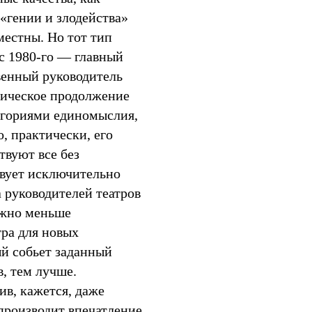
 «гении и злодейства»
естны. Но тот тип
(с 1980-го — главный
венный руководитель
гическое продолжение
егориями единомыслия,
, практически, его
твуют все без
твует исключительно
 руководителей театров
ожно меньше
тра для новых
ый собьет заданный
, тем лучше.
ив, кажется, даже
производит впечатление