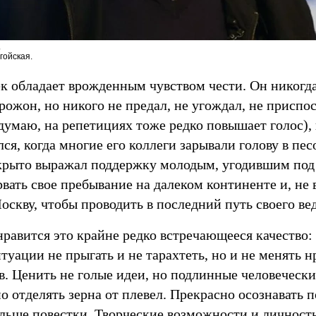
.
гойская.
к обладает врожденным чувством чести. Он никогда
 рожон, но никого не предал, не угождал, не приспо
думаю, на репетициях тоже редко повышает голос),
лся, когда многие его коллеги зарывали голову в пес
ткрыто выражал поддержку молодым, угодившим под 
вать свое пребывание на далеком континенте и, не
оскву, чтобы проводить в последний путь своего ве
равится это крайне редко встречающееся качество:
туации не прыгать и не тарахтеть, но и не менять 
в. Ценить не голые идеи, но подлинные человеческ
 отделять зерна от плевел. Прекрасно осознавать п
льше повестки. Творческие возможности и личностн