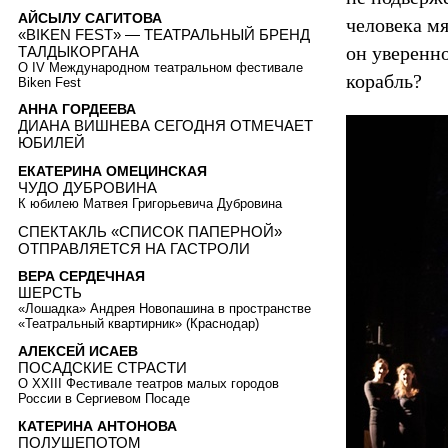
АЙСЫЛУ САГИТОВА
человека мя
«BIKEN FEST» — ТЕАТРАЛЬНЫЙ БРЕНД
он уверенн
ТАЛДЫКОРГАНА
О IV Международном театральном фестивале
корабль?
Biken Fest
АННА ГОРДЕЕВА
ДИАНА ВИШНЕВА СЕГОДНЯ ОТМЕЧАЕТ
ЮБИЛЕЙ
ЕКАТЕРИНА ОМЕЦИНСКАЯ
ЧУДО ДУБРОВИНА
К юбилею Матвея Григорьевича Дубровина
СПЕКТАКЛЬ «СПИСОК ПАПЕРНОЙ»
ОТПРАВЛЯЕТСЯ НА ГАСТРОЛИ
ВЕРА СЕРДЕЧНАЯ
ШЕРСТЬ
«Лошадка» Андрея Новопашина в пространстве
«Театральный квартирник» (Краснодар)
АЛЕКСЕЙ ИСАЕВ
ПОСАДСКИЕ СТРАСТИ
О XXIII Фестивале театров малых городов
России в Сергиевом Посаде
КАТЕРИНА АНТОНОВА
ПОЛУШЕПОТОМ