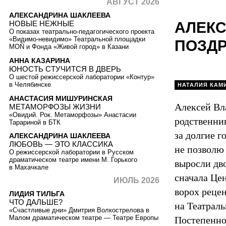
АВГУСТ 2026
АЛЕКСАНДРИНА ШАКЛЕЕВА
АЛЕКС
НОВЫЕ НЕЖНЫЕ
О показах театрально-педагогического проекта
«Видимо-невидимо» Театральной площадки
ПОЗДР
MOŇ и Фонда «Живой город» в Казани
АННА КАЗАРИНА
ЮНОСТЬ СТУЧИТСЯ В ДВЕРЬ
О шестой режиссерской лаборатории «Контур»
в Челябинске
НАТАЛИЯ КАМ
АНАСТАСИЯ МИШУРИНСКАЯ
Алексей Вл
МЕТАМОРФОЗЫ ЖИЗНИ
«Овидий. Рок. Метаморфозы» Анастасии
родственни
Тарариной в БТК
за долгие г
АЛЕКСАНДРИНА ШАКЛЕЕВА
ЛЮБОВЬ — ЭТО КЛАССИКА
не позволю 
О режиссерской лаборатории в Русском
драматическом театре имени М. Горького
выросли дво
в Махачкале
сначала Це
ИЮЛЬ 2026
ворох рецен
ЛИДИЯ ТИЛЬГА
ЧТО ДАЛЬШЕ?
на Театрал
«Счастливые дни» Дмитрия Волкострелова в
Малом драматическом театре — Театре Европы
Постепенно