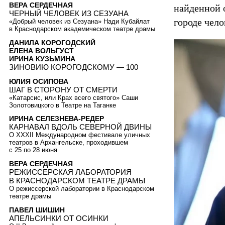
ВЕРА СЕРДЕЧНАЯ
найденной о
ЧЕРНЫЙ ЧЕЛОВЕК ИЗ СЕЗУАНА
городе чело
«Добрый человек из Сезуана» Нади Кубайлат
в Краснодарском академическом театре драмы
ДАНИЛА КОРОГОДСКИЙ
ЕЛЕНА ВОЛЬГУСТ
ИРИНА КУЗЬМИНА
ЗИНОВИЮ КОРОГОДСКОМУ — 100
ЮЛИЯ ОСИПОВА
ШАГ В СТОРОНУ ОТ СМЕРТИ
«Катарсис, или Крах всего святого» Саши
Золотовицкого в Театре на Таганке
ИРИНА СЕЛЕЗНЕВА-РЕДЕР
КАРНАВАЛ ВДОЛЬ СЕВЕРНОЙ ДВИНЫ
О XXXII Международном фестивале уличных
театров в Архангельске, проходившем
с 25 по 28 июня
ВЕРА СЕРДЕЧНАЯ
РЕЖИССЕРСКАЯ ЛАБОРАТОРИЯ
В КРАСНОДАРСКОМ ТЕАТРЕ ДРАМЫ
О режиссерской лаборатории в Краснодарском
театре драмы
ПАВЕЛ ШИШИН
АПЕЛЬСИНКИ ОТ ОСИНКИ