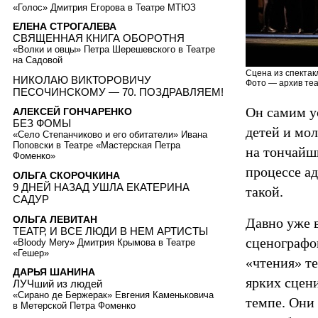
«Голос» Дмитрия Егорова в Театре МТЮЗ
ЕЛЕНА СТРОГАЛЕВА
СВЯЩЕННАЯ КНИГА ОБОРОТНЯ
«Волки и овцы» Петра Шерешевского в Театре
на Садовой
Сцена из спектак
НИКОЛАЮ ВИКТОРОВИЧУ
Фото — архив теа
ПЕСОЧИНСКОМУ — 70. ПОЗДРАВЛЯЕМ!
Он самим ус
АЛЕКСЕЙ ГОНЧАРЕНКО
БЕЗ ФОМЫ
детей и мол
«Село Степанчиково и его обитатели» Ивана
Поповски в Театре «Мастерская Петра
на тончайш
Фоменко»
процессе а
ОЛЬГА СКОРОЧКИНА
9 ДНЕЙ НАЗАД УШЛА ЕКАТЕРИНА
такой.
САДУР
ОЛЬГА ЛЕВИТАН
Давно уже 
ТЕАТР, И ВСЕ ЛЮДИ В НЕМ АРТИСТЫ
сценографо
«Bloody Mery» Дмитрия Крымова в Театре
«Гешер»
«чтения» т
ДАРЬЯ ШАНИНА
ярких сцен
ЛУЧший из людей
«Сирано де Бержерак» Евгения Каменьковича
темпе. Они
в Метерской Петра Фоменко