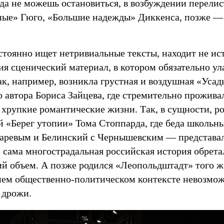
огда не можешь остановиться, в возбуждении перели
ые» Гюго, «Большие надежды» Диккенса, позже —
стоянно ищет нетривиальные тексты, находит не ис
ия сценический материал, в котором обязательно у
ак, например, возникла грустная и воздушная «Уса
о автора Бориса Зайцева, где стремительно прожива
 хрупкие романтические жизни. Так, в сущности, р
й «Берег утопии» Тома Стоппарда, где беда школьн
гаревым и Белинский с Чернышевским — представ
е сама многострадальная российская история обрет
ий объем. А позже родился «Леопольдштадт» того ж
нем общественно-политическом контексте невозмож
 дрожи.