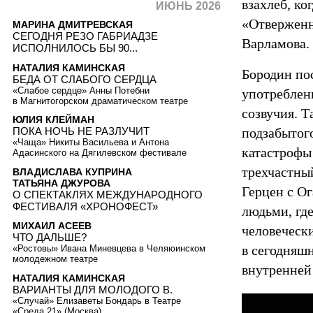
взахлеб, к
ИЮНЬ 2026
«Отверженн
МАРИНА ДМИТРЕВСКАЯ
СЕГОДНЯ РЕЗО ГАБРИАДЗЕ
Варламова.
ИСПОЛНИЛОСЬ БЫ 90...
НАТАЛИЯ КАМИНСКАЯ
Бородин по
БЕДА ОТ СЛАБОГО СЕРДЦА
«Слабое сердце» Анны Потебни
употреблен
в Магнитогорском драматическом театре
созвучия. Т
ЮЛИЯ КЛЕЙМАН
подзабытог
ПОКА НОЧЬ НЕ РАЗЛУЧИТ
«Чаща» Никиты Васильева и Антона
катастрофы
Адасинского на Дягилевском фестивале
трехчастны
ВЛАДИСЛАВА КУПРИНА
ТАТЬЯНА ДЖУРОВА
Герцен с О
О СПЕКТАКЛЯХ МЕЖДУНАРОДНОГО
ФЕСТИВАЛЯ «ХРОНОФЕСТ»
людьми, гд
МИХАИЛ АСЕЕВ
человеческ
ЧТО ДАЛЬШЕ?
в сегодняш
«Ростовы» Ивана Миневцева в Челяюинском
молодежном театре
внутренней
НАТАЛИЯ КАМИНСКАЯ
ВАРИАНТЫ ДЛЯ МОЛОДОГО В.
«Случай» Елизаветы Бондарь в Театре
«Среда 21» (Москва)