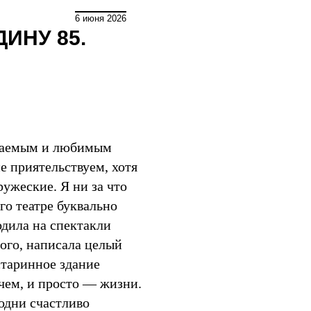
Мир
6 июня 2026
ИНУ 85.
итаемым и любимым
е приятельствуем, хотя
ужеские. Я ни за что
го театре буквально
одила на спектакли
ого, написала целый
старинное здание
чем, и просто — жизни.
одни счастливо