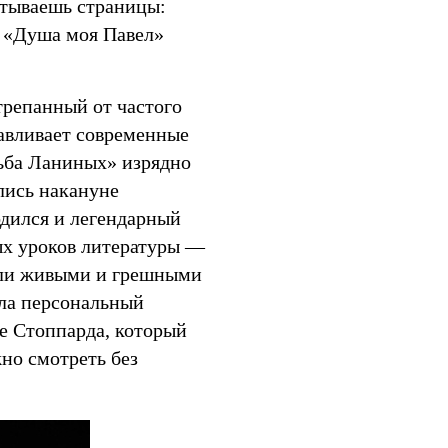
стываешь страницы:
 «Душа моя Павел»
трепанный от частого
лавливает современные
дьба Ланиных» изрядно
лись накануне
одился и легендарный
ых уроков литературы —
али живыми и грешными
ала персональный
е Стоппарда, который
но смотреть без