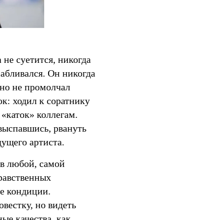
 не суетится, никогда
сабливался. Он никогда
 но не промолчал
ок: ходил к соратнику
«каток» коллегам.
 выспавшись, рвануть
дущего артиста.
 в любой, самой
нравственных
ие кондиции.
овестку, но видеть
ые качества, как