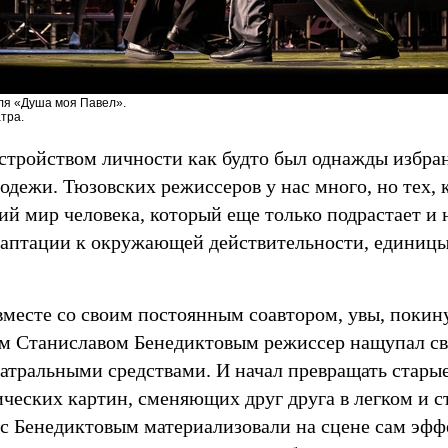
ля «Душа моя Павел».
тра.
тройством личности как будто был однажды избран 
одежи. Тюзовских режиссеров у нас много, но тех, 
ий мир человека, который еще только подрастает и 
даптации к окружающей действительности, единиц
вместе со своим постоянным соавтором, увы, поки
м Станиславом Бенедиктовым режиссер нащупал св
еатральными средствами. И начал превращать старые
ических картин, сменяющих друг друга в легком и 
 с Бенедиктовым материализовали на сцене сам эф