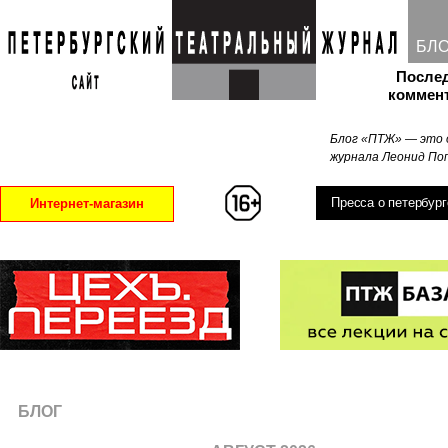
БЛ
После
коммен
Блог «ПТЖ» — это 
журнала Леонид Поп
Пресса о петербург
Интернет-магазин
БЛОГ