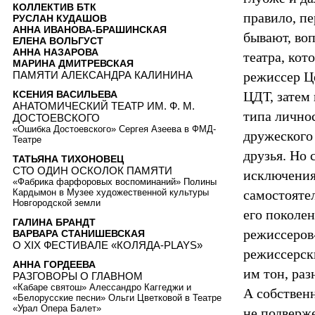
КОЛЛЕКТИВ БТК
правило, пе
РУСЛАН КУДАШОВ
АННА ИВАНОВА-БРАШИНСКАЯ
бывают, во
ЕЛЕНА ВОЛЬГУСТ
АННА НАЗАРОВА
театра, кот
МАРИНА ДМИТРЕВСКАЯ
ПАМЯТИ АЛЕКСАНДРА КАЛИНИНА
режиссер Ц
ЦДТ, затем
КСЕНИЯ ВАСИЛЬЕВА
АНАТОМИЧЕСКИЙ ТЕАТР ИМ. Ф. М.
типа лично
ДОСТОЕВСКОГО
«Ошибка Достоевского» Сергея Азеева в ФМД-
дружеского 
Театре
друзья. Но 
ТАТЬЯНА ТИХОНОВЕЦ
СТО ОДИН ОСКОЛОК ПАМЯТИ
исключения 
«Фабрика фарфоровых воспоминаний» Полины
Кардымон в Музее художественной культуры
самостояте
Новгородской земли
его поколе
ГАЛИНА БРАНДТ
режиссеров-
ВАРВАРА СТАНИШЕВСКАЯ
О XIX ФЕСТИВАЛЕ «КОЛЯДА-PLAYS»
режиссерски
АННА ГОРДЕЕВА
им тон, раз
РАЗГОВОРЫ О ГЛАВНОМ
«Кабаре святош» Алессандро Каггеджи и
А собственн
«Белорусские песни» Ольги Цветковой в Театре
«Урал Опера Балет»
не подверж