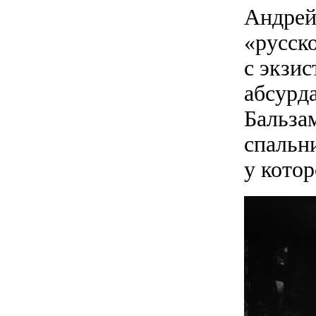
Андрей
«русско
с экзис
абсурда
Бальзам
спальн
у кото