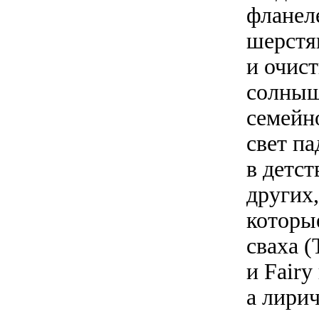
фланел
шерстян
и очис
солныш
семейн
свет па
в детс
других,
которы
сваха (
и Fairy
а лири