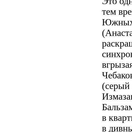
Это од
тем вр
Южных 
(Анаст
раскра
синхро
вгрызая
Чебако
(серый 
Измаза
Бальза
в квар
в дивн