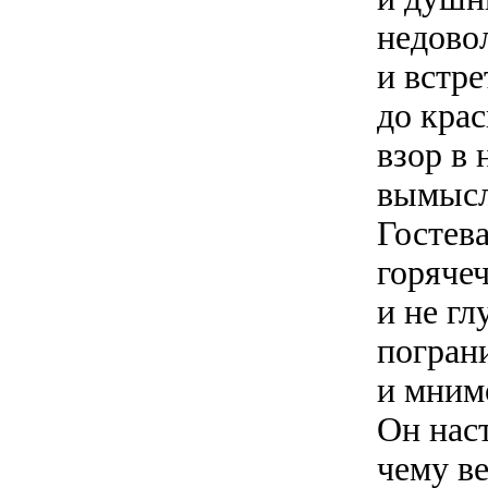
недово
и встре
до кра
взор в
вымысл
Гостев
горяче
и не г
погран
и мним
Он наст
чему в