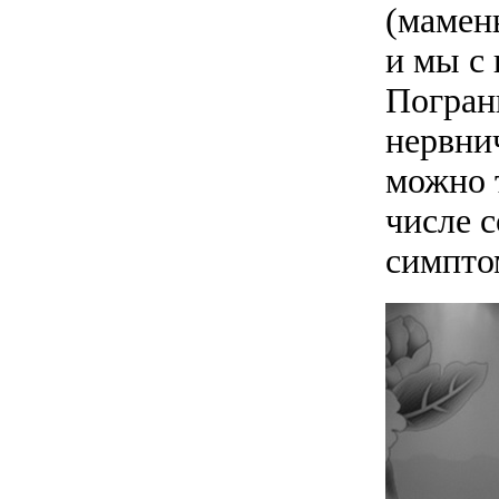
(мамень
и мы с 
Погран
нервнич
можно 
числе 
симпто