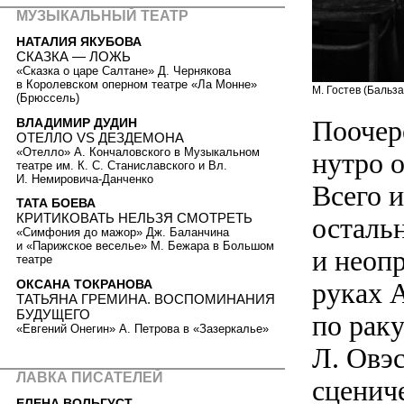
МУЗЫКАЛЬНЫЙ ТЕАТР
НАТАЛИЯ ЯКУБОВА
СКАЗКА — ЛОЖЬ
«Сказка о царе Салтане» Д. Чернякова
в Королевском оперном театре «Ла Монне»
М. Гостев (Бальз
(Брюссель)
Поочер
ВЛАДИМИР ДУДИН
ОТЕЛЛО VS ДЕЗДЕМОНА
«Отелло» А. Кончаловского в Музыкальном
нутро о
театре им. К. С. Станиславского и Вл.
И. Немировича-Данченко
Всего и
ТАТА БОЕВА
КРИТИКОВАТЬ НЕЛЬЗЯ СМОТРЕТЬ
остальн
«Симфония до мажор» Дж. Баланчина
и «Парижское веселье» М. Бежара в Большом
и неоп
театре
ОКСАНА ТОКРАНОВА
руках 
ТАТЬЯНА ГРЕМИНА. ВОСПОМИНАНИЯ
БУДУЩЕГО
по раку
«Евгений Онегин» А. Петрова в «Зазеркалье»
Л. Овэ
ЛАВКА ПИСАТЕЛЕЙ
сцениче
ЕЛЕНА ВОЛЬГУСТ