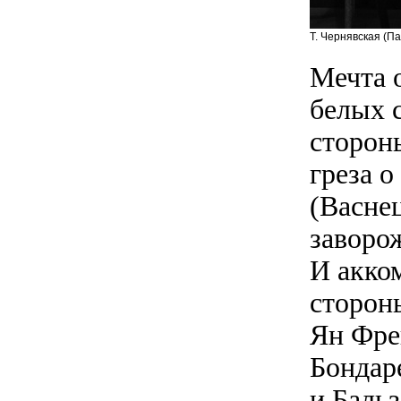
Т. Чернявская (П
Мечта о
белых с
стороны
греза о
(Васнец
заворо
И акко
сторон
Ян Фре
Бондаре
и Баль