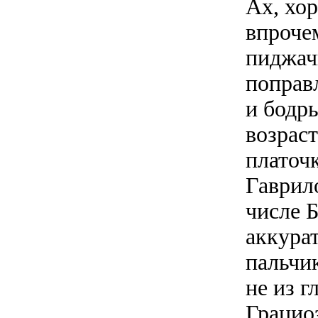
Ах, хо
впрочем
пиджачк
поправ
и бодр
возраст
платоч
Гаврил
числе 
аккура
пальчик
не из г
Грациоз