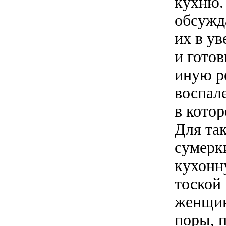
кухню.
обсужд
их в у
и гото
иную р
воспал
в котор
Для та
сумерк
кухонн
тоской
женщин
поры, 