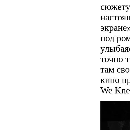
сюжету
настоя
экране»
под ро
улыбая
точно т
там св
кино п
We Kne