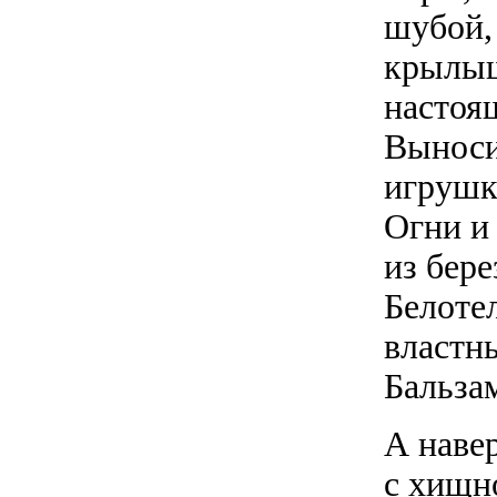
шубой, 
крылыш
настоя
Выноси
игрушк
Огни и
из бере
Белоте
властн
Бальза
А наве
с хищн