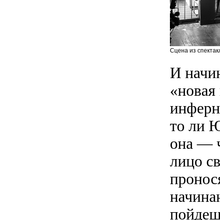
Сцена из спектак
И начин
«новая 
инферн
то ли 
она — 
лицо с
пронося
начина
пойдеш