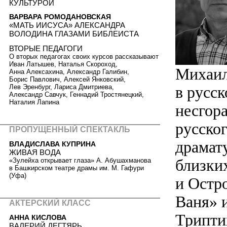
КУЛЬТУРОЙ
ВАРВАРА РОМОДАНОВСКАЯ
«МАТЬ ИИСУСА» АЛЕКСАНДРА
ВОЛОДИНА ГЛАЗАМИ БИБЛЕИСТА
ВТОРЫЕ ПЕДАГОГИ
О вторых педагогах своих курсов рассказывают
Иван Латышев, Наталья Скороход,
Михаил
Анна Алексахина, Александр Галибин,
Борис Павлович, Алексей Янковский,
в русск
Лев Эренбург, Лариса Дмитриева,
Александр Савчук, Геннадий Тростянецкий,
Наталия Лапина
несгор
русско
ПРОПУЩЕННЫЙ СПЕКТАКЛЬ
драмат
ВЛАДИСЛАВА КУПРИНА
ЖИВАЯ ВОДА
близки
«Зулейха открывает глаза» А. Абушахманова
в Башкирском театре драмы им. М. Гафури
(Уфа)
и Остр
Ваня» и
АКТЕРСКИЙ КЛАСС
Трипти
АННА КИСЛОВА
ВАЛЕРИЙ ДЕГТЯРЬ