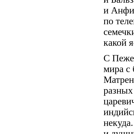
и Анфи
по теле
семечки
какой 
С Пеже
мира с
Матрен
разных
цареви
индийск
некуда
и душн