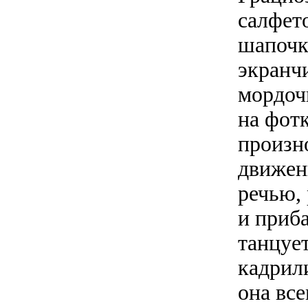
салфет
шапочк
экранч
мордоч
на фот
произн
движен
речью,
и приб
танцуе
кадрили
она все