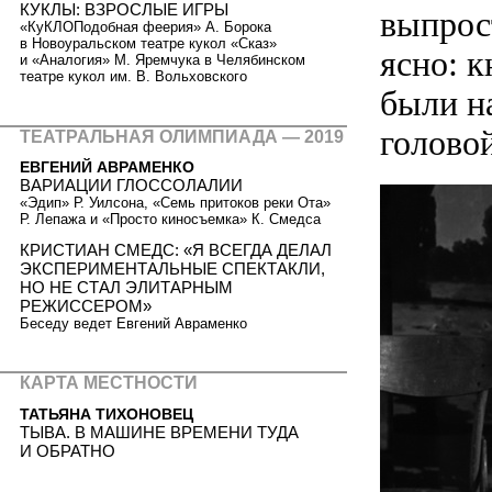
КУКЛЫ: ВЗРОСЛЫЕ ИГРЫ
выпрост
«КуКЛОПодобная феерия» А. Борока
в Новоуральском театре кукол «Сказ»
ясно: 
и «Аналогия» М. Яремчука в Челябинском
театре кукол им. В. Вольховского
были на
головой
ТЕАТРАЛЬНАЯ ОЛИМПИАДА — 2019
ЕВГЕНИЙ АВРАМЕНКО
ВАРИАЦИИ ГЛОССОЛАЛИИ
«Эдип» Р. Уилсона, «Семь притоков реки Ота»
Р. Лепажа и «Просто киносъемка» К. Смедса
КРИСТИАН СМЕДС: «Я ВСЕГДА ДЕЛАЛ
ЭКСПЕРИМЕНТАЛЬНЫЕ СПЕКТАКЛИ,
НО НЕ СТАЛ ЭЛИТАРНЫМ
РЕЖИССЕРОМ»
Беседу ведет Евгений Авраменко
КАРТА МЕСТНОСТИ
ТАТЬЯНА ТИХОНОВЕЦ
ТЫВА. В МАШИНЕ ВРЕМЕНИ ТУДА
И ОБРАТНО