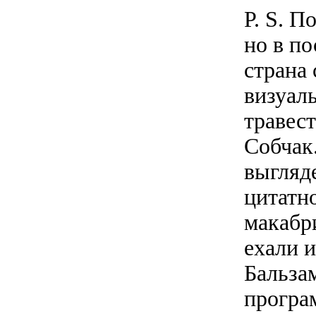
P. S. П
но в по
страна
визуал
травес
Собчак
выгляд
цитатн
макабр
ехали 
Бальза
програ