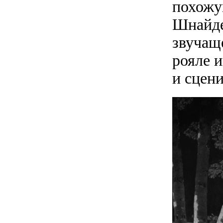
похожу
Шнайде
звучащ
рояле и
и сцен