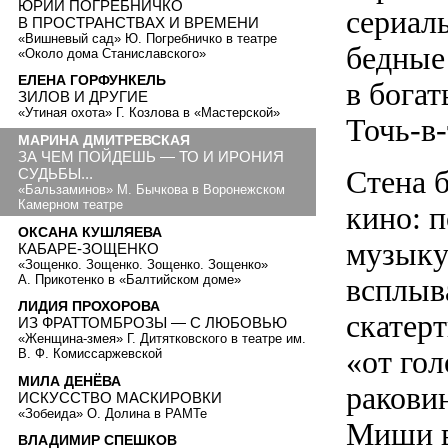
ЮРИЙ ПОГРЕБНИЧКО
сериал
В ПРОСТРАНСТВАХ И ВРЕМЕНИ
«Вишневый сад» Ю. Погребничко в театре
бедные
«Около дома Станиславского»
ЕЛЕНА ГОРФУНКЕЛЬ
в бога
ЗИЛОВ И ДРУГИЕ
«Утиная охота» Г. Козлова в «Мастерской»
Точь-в
МАРИНА ДМИТРЕВСКАЯ
ЗА ЧЕМ ПОЙДЕШЬ — ТО И ИРОНИЯ
Стена 
СУДЬБЫ...
«Бальзаминов» М. Бычкова в Воронежском
Камерном театре
кино: 
ОКСАНА КУШЛЯЕВА
музыку
КАБАРЕ-ЗОЩЕНКО
«Зощенко. Зощенко. Зощенко. Зощенко»
А. Прикотенко в «Балтийском доме»
всплыв
ЛИДИЯ ПРОХОРОВА
скатерт
ИЗ ФРАТТОМБРОЗЫ — С ЛЮБОВЬЮ
«Женщина-змея» Г. Дитятковского в театре им.
«от го
В. Ф. Комиссаржевской
МИЛА ДЕНЁВА
ракови
ИСКУССТВО МАСКИРОВКИ
«Зобеида» О. Долина в РАМТе
Миши в 
ВЛАДИМИР СПЕШКОВ