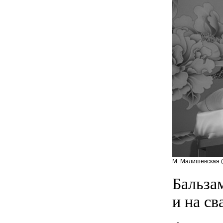
М. Малишевская (
Бальза
и на св