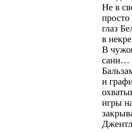
Не в с
просто
глаз Бе
в некр
В чужо
сани… 
Бальза
и граф
охваты
игры н
закрыв
Джентл