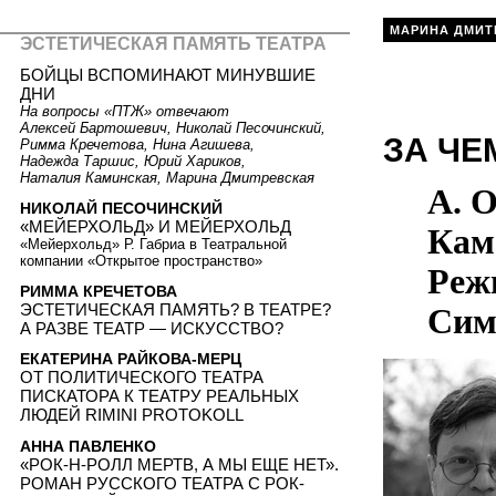
МАРИНА ДМИТ
ЭСТЕТИЧЕСКАЯ ПАМЯТЬ ТЕАТРА
БОЙЦЫ ВСПОМИНАЮТ МИНУВШИЕ
ДНИ
На вопросы «ПТЖ» отвечают
Алексей Бартошевич, Николай Песочинский,
ЗА ЧЕ
Римма Кречетова, Нина Агишева,
Надежда Таршис, Юрий Хариков,
Наталия Каминская, Марина Дмитревская
А. 
НИКОЛАЙ ПЕСОЧИНСКИЙ
«МЕЙЕРХОЛЬД» И МЕЙЕРХОЛЬД
Кам
«Мейерхольд» Р. Габриа в Театральной
компании «Открытое пространство»
Реж
РИММА КРЕЧЕТОВА
ЭСТЕТИЧЕСКАЯ ПАМЯТЬ? В ТЕАТРЕ?
Сим
А РАЗВЕ ТЕАТР — ИСКУССТВО?
ЕКАТЕРИНА РАЙКОВА-МЕРЦ
ОТ ПОЛИТИЧЕСКОГО ТЕАТРА
ПИСКАТОРА К ТЕАТРУ РЕАЛЬНЫХ
ЛЮДЕЙ RIMINI PROTOKOLL
АННА ПАВЛЕНКО
«РОК-Н-РОЛЛ МЕРТВ, А МЫ ЕЩЕ НЕТ».
РОМАН РУССКОГО ТЕАТРА С РОК-