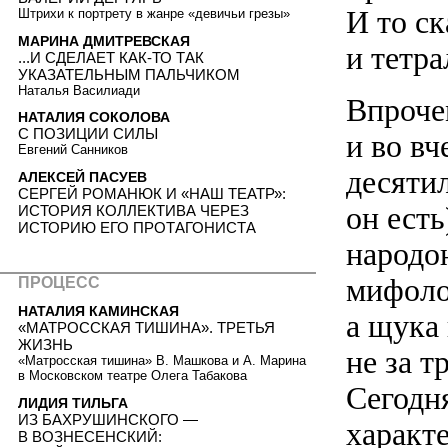
И то с
Штрихи к портрету в жанре «девичьи грезы»
МАРИНА ДМИТРЕВСКАЯ
и тетр
...И СДЕЛАЕТ КАК-ТО ТАК
УКАЗАТЕЛЬНЫМ ПАЛЬЧИКОМ
Наталья Василиади
Впрочем
НАТАЛИЯ СОКОЛОВА
С ПОЗИЦИИ СИЛЫ
и во вч
Евгений Санников
десятил
АЛЕКСЕЙ ПАСУЕВ
СЕРГЕЙ РОМАНЮК И «НАШ ТЕАТР»:
он ест
ИСТОРИЯ КОЛЛЕКТИВА ЧЕРЕЗ
ИСТОРИЮ ЕГО ПРОТАГОНИСТА
народо
мифоло
ПРОЦЕСС
НАТАЛИЯ КАМИНСКАЯ
а щука 
«МАТРОССКАЯ ТИШИНА». ТРЕТЬЯ
ЖИЗНЬ
не за т
«Матросская тишина» В. Машкова и А. Марина
в Московском театре Олега Табакова
Сегодн
ЛИДИЯ ТИЛЬГА
ИЗ БАХРУШИНСКОГО —
характ
В ВОЗНЕСЕНСКИЙ: