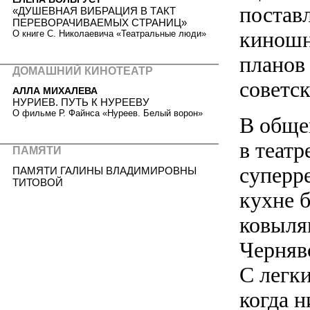
поставл
«ДУШЕВНАЯ ВИБРАЦИЯ В ТАКТ
ПЕРЕВОРАЧИВАЕМЫХ СТРАНИЦ»
киношн
О книге С. Николаевича «Театральные люди»
планов
ДОМАШНИЙ КИНОТЕАТР
советск
АЛЛА МИХАЛЕВА
НУРИЕВ. ПУТЬ К НУРЕЕВУ
О фильме Р. Файнса «Нуреев. Белый ворон»
В обще
в театр
ПАМЯТИ
суперре
ПАМЯТИ ГАЛИНЫ ВЛАДИМИРОВНЫ
ТИТОВОЙ
кухне б
ковыля
Черняв
С легки
когда н