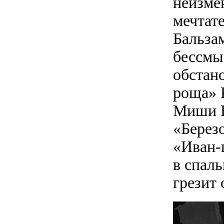
неизме
мечтат
Бальза
бессмы
обстан
роща» 
Миши Б
«Берез
«Иван-
в спаль
грезит 