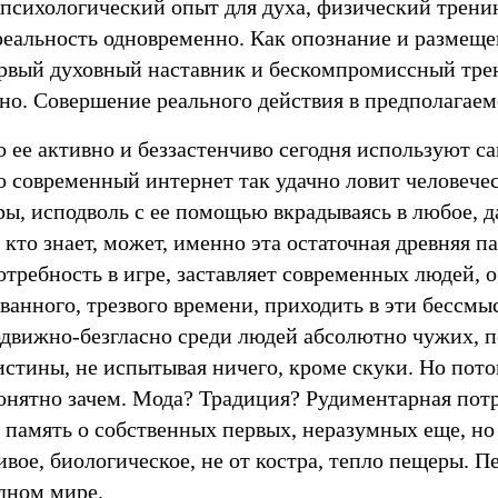
психологический опыт для духа, физический тренин
реальность одновременно. Как опознание и размеще
рвый духовный наставник и бескомпромиссный трен
но. Совершение реального действия в предполагаем
 ее активно и беззастенчиво сегодня используют с
о современный интернет так удачно ловит человече
ры, исподволь с ее помощью вкрадываясь в любое, 
 кто знает, может, именно эта остаточная древняя па
требность в игре, заставляет современных людей, 
анного, трезвого времени, приходить в эти бессмы
одвижно-безгласно среди людей абсолютно чужих, 
стины, не испытывая ничего, кроме скуки. Но пото
онятно зачем. Мода? Традиция? Рудиментарная потр
 память о собственных первых, неразумных еще, но
ое, биологическое, не от костра, тепло пещеры. П
одном мире.