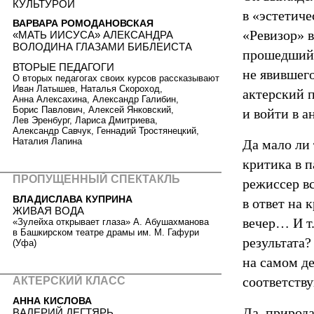
КУЛЬТУРОЙ
в «эстетиче
ВАРВАРА РОМОДАНОВСКАЯ
«Ревизор» 
«МАТЬ ИИСУСА» АЛЕКСАНДРА
ВОЛОДИНА ГЛАЗАМИ БИБЛЕИСТА
прошедший б
ВТОРЫЕ ПЕДАГОГИ
не явившего
О вторых педагогах своих курсов рассказывают
Иван Латышев, Наталья Скороход,
актерский п
Анна Алексахина, Александр Галибин,
Борис Павлович, Алексей Янковский,
и войти в а
Лев Эренбург, Лариса Дмитриева,
Александр Савчук, Геннадий Тростянецкий,
Наталия Лапина
Да мало ли
критика в п
ПРОПУЩЕННЫЙ СПЕКТАКЛЬ
режиссер в
ВЛАДИСЛАВА КУПРИНА
в ответ на 
ЖИВАЯ ВОДА
вечер… И т.
«Зулейха открывает глаза» А. Абушахманова
в Башкирском театре драмы им. М. Гафури
результата?
(Уфа)
на самом де
соответств
АКТЕРСКИЙ КЛАСС
АННА КИСЛОВА
Да, природа
ВАЛЕРИЙ ДЕГТЯРЬ