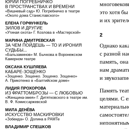
ЮРИЙ ПОГРЕБНИЧКО
многовеков
В ПРОСТРАНСТВАХ И ВРЕМЕНИ
«Вишневый сад» Ю. Погребничко в театре
это хотя бы
«Около дома Станиславского»
и их зрител
ЕЛЕНА ГОРФУНКЕЛЬ
ЗИЛОВ И ДРУГИЕ
«Утиная охота» Г. Козлова в «Мастерской»
2
МАРИНА ДМИТРЕВСКАЯ
Однако кака
ЗА ЧЕМ ПОЙДЕШЬ — ТО И ИРОНИЯ
СУДЬБЫ...
с разной на
«Бальзаминов» М. Бычкова в Воронежском
Камерном театре
память, она
ОКСАНА КУШЛЯЕВА
нам драмат
КАБАРЕ-ЗОЩЕНКО
«Зощенко. Зощенко. Зощенко. Зощенко»
и звукозапи
А. Прикотенко в «Балтийском доме»
ЛИДИЯ ПРОХОРОВА
Память теа
ИЗ ФРАТТОМБРОЗЫ — С ЛЮБОВЬЮ
целями. С 
«Женщина-змея» Г. Дитятковского в театре им.
В. Ф. Комиссаржевской
материальн
МИЛА ДЕНЁВА
самостояте
ИСКУССТВО МАСКИРОВКИ
«Зобеида» О. Долина в РАМТе
непонятным
ВЛАДИМИР СПЕШКОВ