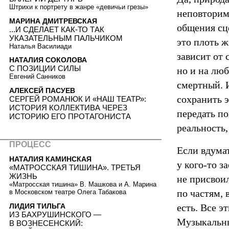
Штрихи к портрету в жанре «девичьи грезы»
неповторим
МАРИНА ДМИТРЕВСКАЯ
общения сце
...И СДЕЛАЕТ КАК-ТО ТАК
УКАЗАТЕЛЬНЫМ ПАЛЬЧИКОМ
это плоть ж
Наталья Василиади
зависит от 
НАТАЛИЯ СОКОЛОВА
С ПОЗИЦИИ СИЛЫ
но и на люб
Евгений Санников
смертный. И
АЛЕКСЕЙ ПАСУЕВ
сохранить э
СЕРГЕЙ РОМАНЮК И «НАШ ТЕАТР»:
ИСТОРИЯ КОЛЛЕКТИВА ЧЕРЕЗ
передать по
ИСТОРИЮ ЕГО ПРОТАГОНИСТА
реальность,
ПРОЦЕСС
Если вдумат
НАТАЛИЯ КАМИНСКАЯ
у кого-то з
«МАТРОССКАЯ ТИШИНА». ТРЕТЬЯ
ЖИЗНЬ
не присвоил
«Матросская тишина» В. Машкова и А. Марина
по частям, 
в Московском театре Олега Табакова
ЛИДИЯ ТИЛЬГА
есть. Все э
ИЗ БАХРУШИНСКОГО —
Музыкальны
В ВОЗНЕСЕНСКИЙ: