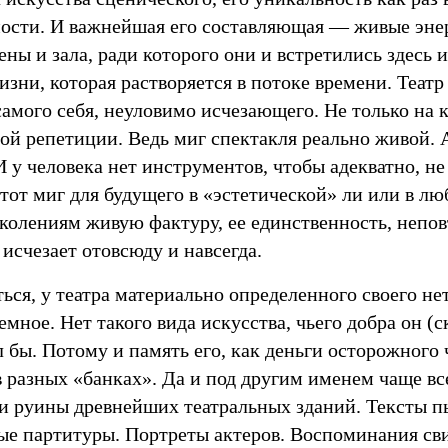
ости. И важнейшая его составляющая — живые эне
ны и зала, ради которого они и встретились здесь 
изни, которая растворяется в потоке времени. Теат
самого себя, неуловимо исчезающего. Не только на 
ой репетиции. Ведь миг спектакля реально живой. 
 у человека нет инструментов, чтобы адекватно, не
тот миг для будущего в «эстетической» ли или в лю
колениям живую фактуру, ее единственность, непов
 исчезает отовсюду и навсегда.
ься, у театра материально определенного своего нет
аемное. Нет такого вида искусства, чьего добра он (
 бы. Потому и память его, как деньги осторожного 
в разных «банках». Да и под другим именем чаще все
ти руины древнейших театральных зданий. Тексты п
е партитуры. Портреты актеров. Воспоминания св