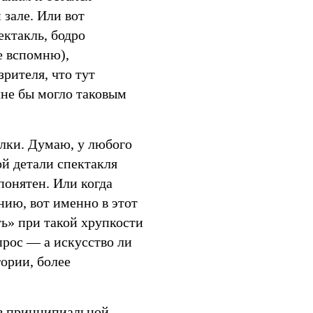
 зале. Или вот
ектакль, бодро
е вспомню),
рителя, что тут
лне бы могло таковым
лки. Думаю, у любого
ой детали спектакля
понятен. Или когда
нию, вот именно в этот
ть» при такой хрупкости
прос — а искусство ли
гории, более
з в принципиальной