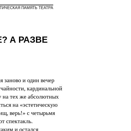
Мир
ТИЧЕСКАЯ ПАМЯТЬ ТЕАТРА
? А РАЗВЕ
я заново и один вечер
лучайности, кардинальной
 на тех же абсолютных
иться на «эстетическую
ищ, верь!» с четырьмя
т спектакль.
таким и остался