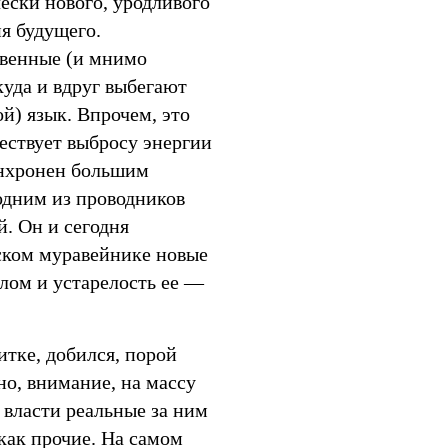
ески нового, уродливого
я будущего.
твенные (и мнимо
куда и вдруг выбегают
ой) язык. Впрочем, это
шествует выбросу энергии
инхронен большим
одним из проводников
й. Он и сегодня
ском муравейнике новые
лом и устарелость ее —
итке, добился, порой
но, внимание, на массу
 власти реальные за ним
как прочие. На самом