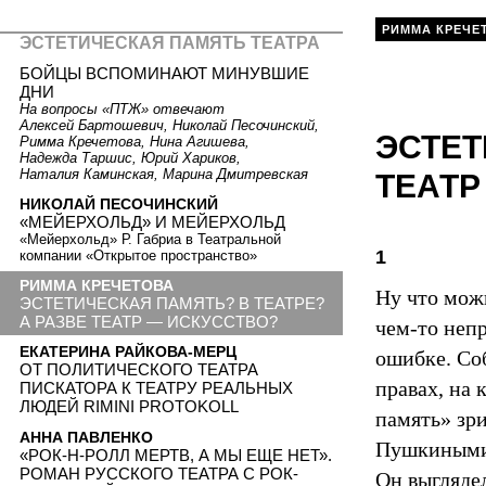
РИММА КРЕЧЕ
ЭСТЕТИЧЕСКАЯ ПАМЯТЬ ТЕАТРА
БОЙЦЫ ВСПОМИНАЮТ МИНУВШИЕ
ДНИ
На вопросы «ПТЖ» отвечают
Алексей Бартошевич, Николай Песочинский,
ЭСТЕТ
Римма Кречетова, Нина Агишева,
Надежда Таршис, Юрий Хариков,
Наталия Каминская, Марина Дмитревская
ТЕАТР
НИКОЛАЙ ПЕСОЧИНСКИЙ
«МЕЙЕРХОЛЬД» И МЕЙЕРХОЛЬД
«Мейерхольд» Р. Габриа в Театральной
1
компании «Открытое пространство»
РИММА КРЕЧЕТОВА
Ну что можн
ЭСТЕТИЧЕСКАЯ ПАМЯТЬ? В ТЕАТРЕ?
А РАЗВЕ ТЕАТР — ИСКУССТВО?
чем-то непр
ЕКАТЕРИНА РАЙКОВА-МЕРЦ
ошибке. Со
ОТ ПОЛИТИЧЕСКОГО ТЕАТРА
правах, на 
ПИСКАТОРА К ТЕАТРУ РЕАЛЬНЫХ
ЛЮДЕЙ RIMINI PROTOKOLL
память» зри
АННА ПАВЛЕНКО
Пушкиными 
«РОК-Н-РОЛЛ МЕРТВ, А МЫ ЕЩЕ НЕТ».
РОМАН РУССКОГО ТЕАТРА С РОК-
Он выгляде