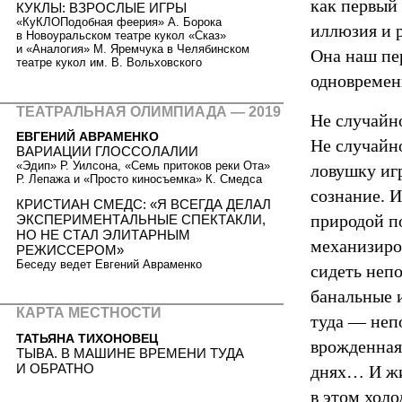
как первый 
КУКЛЫ: ВЗРОСЛЫЕ ИГРЫ
«КуКЛОПодобная феерия» А. Борока
иллюзия и 
в Новоуральском театре кукол «Сказ»
и «Аналогия» М. Яремчука в Челябинском
Она наш пе
театре кукол им. В. Вольховского
одновремен
ТЕАТРАЛЬНАЯ ОЛИМПИАДА — 2019
Не случайно
ЕВГЕНИЙ АВРАМЕНКО
Не случайн
ВАРИАЦИИ ГЛОССОЛАЛИИ
«Эдип» Р. Уилсона, «Семь притоков реки Ота»
ловушку иг
Р. Лепажа и «Просто киносъемка» К. Смедса
сознание. И
КРИСТИАН СМЕДС: «Я ВСЕГДА ДЕЛАЛ
природой по
ЭКСПЕРИМЕНТАЛЬНЫЕ СПЕКТАКЛИ,
НО НЕ СТАЛ ЭЛИТАРНЫМ
механизиров
РЕЖИССЕРОМ»
Беседу ведет Евгений Авраменко
сидеть неп
банальные и
КАРТА МЕСТНОСТИ
туда — неп
ТАТЬЯНА ТИХОНОВЕЦ
врожденная
ТЫВА. В МАШИНЕ ВРЕМЕНИ ТУДА
И ОБРАТНО
днях… И жив
в этом хол