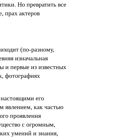
тики. Но превратить все
е, прах актеров
риходит (по-разному,
евняя изначальная
ны и первые из известных
х, фотографиях
и настоящими его
м явлением, как частью
вого проявления
ущество с огромным,
ких умений и знания,