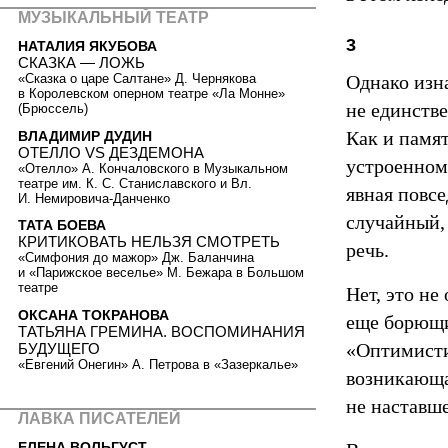
МУЗЫКАЛЬНЫЙ ТЕАТР
3
НАТАЛИЯ ЯКУБОВА
СКАЗКА — ЛОЖЬ
Однако изна
«Сказка о царе Салтане» Д. Чернякова
в Королевском оперном театре «Ла Монне»
не единстве
(Брюссель)
Как и памя
ВЛАДИМИР ДУДИН
ОТЕЛЛО VS ДЕЗДЕМОНА
устроенном
«Отелло» А. Кончаловского в Музыкальном
театре им. К. С. Станиславского и Вл.
явная повсе
И. Немировича-Данченко
случайный, 
ТАТА БОЕВА
КРИТИКОВАТЬ НЕЛЬЗЯ СМОТРЕТЬ
речь.
«Симфония до мажор» Дж. Баланчина
и «Парижское веселье» М. Бежара в Большом
театре
Нет, это не
ОКСАНА ТОКРАНОВА
еще борющи
ТАТЬЯНА ГРЕМИНА. ВОСПОМИНАНИЯ
«Оптимистич
БУДУЩЕГО
«Евгений Онегин» А. Петрова в «Зазеркалье»
возникающа
не наставше
ЛАВКА ПИСАТЕЛЕЙ
ЕЛЕНА ВОЛЬГУСТ