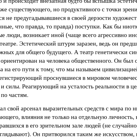
о и происходит внезапная будто бы вспышка эстетич
уже существующего, но продуктивного с точки зрени
я не предугадывавшиеся в своей дерзости художес
ные, что правда, то правда) поступки. Как бы ниот
ые люди, возникает иной (чаще всего агрессивно ин
 театре. Эстетический штурм заразен, ведь он пред
ажных для общего будущего. А театр генетически с
 ориентирован на человека общественного. Он был 
а на его пути к тому, что мы называем цивилизацие
регистрирующий проснувшиеся в мировом человече
 и силы. Реагирующий на усталость реальности в це
 по частям.
ал свой арсенал выразительных средств с мира по н
ющего, влияния не только на отдельную личность, 
равшихся в его зрительном зале людей (не случайно
глядывают). Он притворился таким же искусством, 