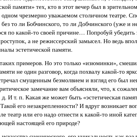
ской памяти» тех, кто в этот вечер был в зрительном
в одном чрезмерно уважаемом столичном театре. Сп
ез то ли Бобчинского, то ли Добчинского (уже и н
ся по какой-то своей причине… Попробуй убедить з
роступок, а не режиссерский замысел. Но ведь впо
нналы эстетической памяти.
 таких примеров. Но это только «изюминки», смеши
амяти не один разговор, когда похвалу какой-то ярк
стречал смущенным безмолвием и взгляд его был не
критическое замечание вам объясняли, что, к сожале
 д. И т. п. Какая же может быть «эстетическая памя
 Такой его незакрепленности? И вдруг возникает во
ле театр или его надо отнести к какой-то иной кате
ующей настоящей его природе?
 искусства сценического, его уникальность как ра