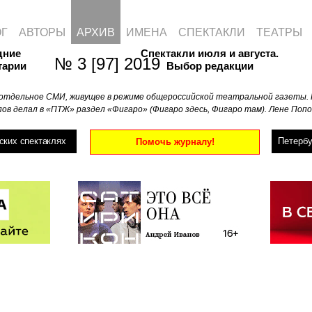
ОГ
АВТОРЫ
АРХИВ
ИМЕНА
СПЕКТАКЛИ
ТЕАТРЫ
дние
Спектакли июля и августа.
№ 3 [97] 2019
тарии
Выбор редакции
отдельное СМИ, живущее в режиме общероссийской театральной газеты. 
ов делал в «ПТЖ» раздел «Фигаро» (Фигаро здесь, Фигаро там). Лене Попо
ских спектаклях
Петербу
Помочь журналу!