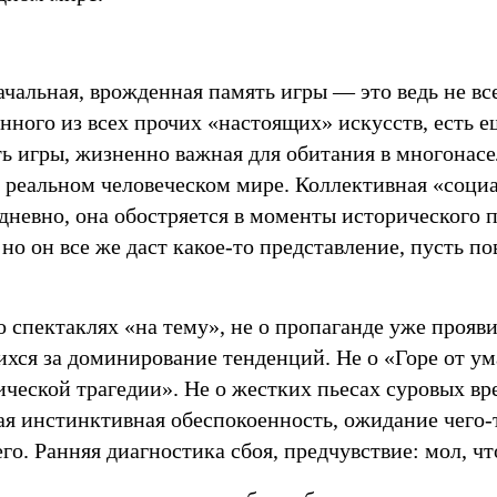
чальная, врожденная память игры — это ведь не все
нного из всех прочих «настоящих» искусств, есть ещ
ть игры, жизненно важная для обитания в многонас
 реальном человеческом мире. Коллективная «социа
дневно, она обостряется в моменты исторического 
но он все же даст какое-то представление, пусть по
 о спектаклях «на тему», не о пропаганде уже прояв
хся за доминирование тенденций. Не о «Горе от ум
еской трагедии». Не о жестких пьесах суровых вре
я инстинктивная обеспокоенность, ожидание чего-т
го. Ранняя диагностика сбоя, предчувствие: мол, чт