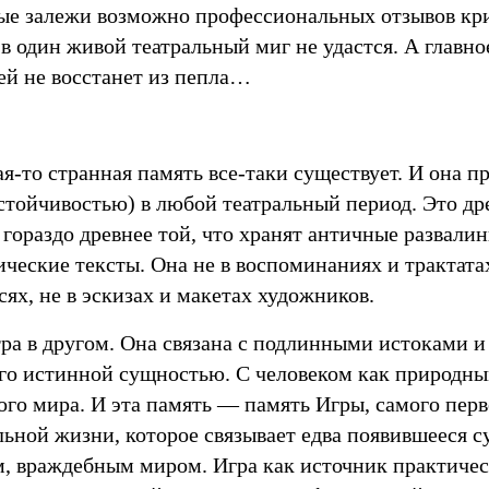
ые залежи возможно профессиональных отзывов кри
 в один живой театральный миг не удастся. А главно
ей не восстанет из пепла…
я-то странная память все-таки существует. И она п
стойчивостью) в любой театральный период. Это др
 гораздо древнее той, что хранят античные развали
ические тексты. Она не в воспоминаниях и трактата
сях, не в эскизах и макетах художников.
тра в другом. Она связана с подлинными истоками 
его истинной сущностью. С человеком как природны
ого мира. И эта память — память Игры, самого пер
льной жизни, которое связывает едва появившееся с
, враждебным миром. Игра как источник практичес