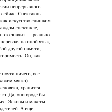
ргии непрерывного
и сейчас. Спектакль —
р как искусство слишком
каждом спектакле,
А это значит — реально
 переводя на иной язык,
бой другой памяти,
торимость. Он, как
 почти ничего, все
скажем мягко)
человека, хранится
го. Да, они вроде бы
ьес. Эскизы и макеты.
идетелей. А еще —