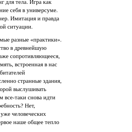
г для тела. Игра как
ние себя в универсуме.
ер. Имитация и правда
ой ситуации.
амые разные «практики».
ство в древнейшую
даже сопротивляющееся,
мять, встроенная в нас
обитателей
сленно странные здания,
порой выслушивать
м все-таки снова идти
ебность? Нет,
 уже человеческих
ервое наше общее тепло