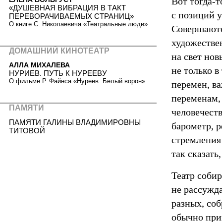
Вот тогда-т
«ДУШЕВНАЯ ВИБРАЦИЯ В ТАКТ
с позиций 
ПЕРЕВОРАЧИВАЕМЫХ СТРАНИЦ»
О книге С. Николаевича «Театральные люди»
Совершаютс
художествен
ДОМАШНИЙ КИНОТЕАТР
на свет нов
АЛЛА МИХАЛЕВА
не только в
НУРИЕВ. ПУТЬ К НУРЕЕВУ
О фильме Р. Файнса «Нуреев. Белый ворон»
перемен, в
переменам,
ПАМЯТИ
человечеств
ПАМЯТИ ГАЛИНЫ ВЛАДИМИРОВНЫ
барометр, 
ТИТОВОЙ
стремления
так сказать,
Театр собир
не рассужда
разных, соб
обычно при