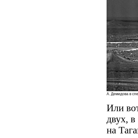
А. Демидова в сп
Или вот
двух, 
на Таг