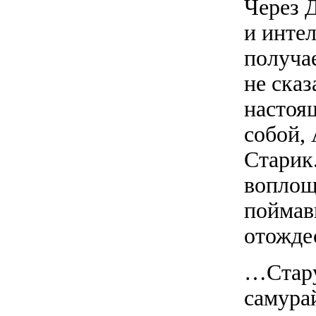
Через 
и инте
получае
не сказ
настоя
собой,
Старик
воплощ
поймав
отожде
…Стару
самурай