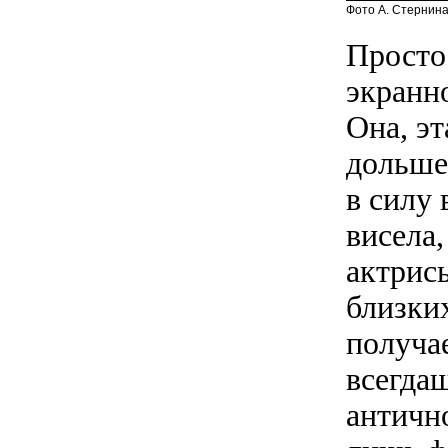
Фото А. Стернина
Просто
экранн
Она, эт
дольше
в силу 
висела,
актрис
близких
получа
всегдаш
античн