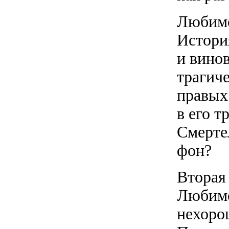
Любимо
История
и вино
трагич
правых 
в его т
Смерте
фон?
Вторая
Любимо
нехоро