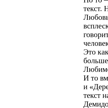
текст. 
Любовь
всплес
говорит
челове
Это ка
больше
Любимо
И то вм
и «Дер
текст н
Демидо