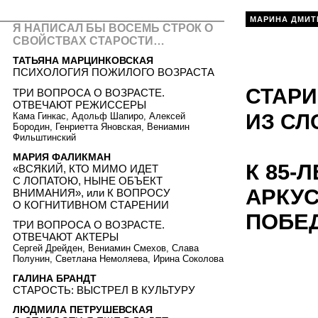
МАРИНА ДМИТ
Я НАПИСАЛ БЫ ВОСЕМЬ СТРОК О
СВОЙСТВАХ СТАРОСТИ…
ТАТЬЯНА МАРЦИНКОВСКАЯ
ПСИХОЛОГИЯ ПОЖИЛОГО ВОЗРАСТА
СТАРИ
ТРИ ВОПРОСА О ВОЗРАСТЕ.
ОТВЕЧАЮТ РЕЖИССЕРЫ
ИЗ СЛ
Кама Гинкас, Адольф Шапиро, Алексей
Бородин, Генриетта Яновская, Вениамин
Фильштинский
МАРИЯ ФАЛИКМАН
К 85
«ВСЯКИЙ, КТО МИМО ИДЕТ
С ЛОПАТОЮ, НЫНЕ ОБЪЕКТ
АРКУС
ВНИМАНИЯ», или К ВОПРОСУ
О КОГНИТИВНОМ СТАРЕНИИ
ПОБЕ
ТРИ ВОПРОСА О ВОЗРАСТЕ.
ОТВЕЧАЮТ АКТЕРЫ
Сергей Дрейден, Вениамин Смехов, Слава
Полунин, Светлана Немоляева, Ирина Соколова
ГАЛИНА БРАНДТ
СТАРОСТЬ: ВЫСТРЕЛ В КУЛЬТУРУ
ЛЮДМИЛА ПЕТРУШЕВСКАЯ