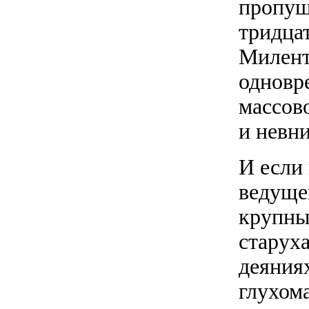
пропущ
тридца
Милент
одновр
массов
и невни
И если 
ведуще
крупны
старуха
деяниях
глухом