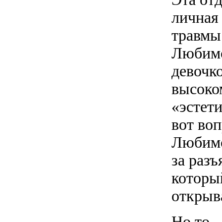
личная 
травмы
Любимо
девочко
высоко
«эстет
вот во
Любимо
за раз
который
открыв
Но то 