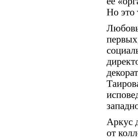
ее «ор
Но это 
Любовь
первых,
социал
директ
декорат
Таиров
испове
западн
Аркус 
от кол