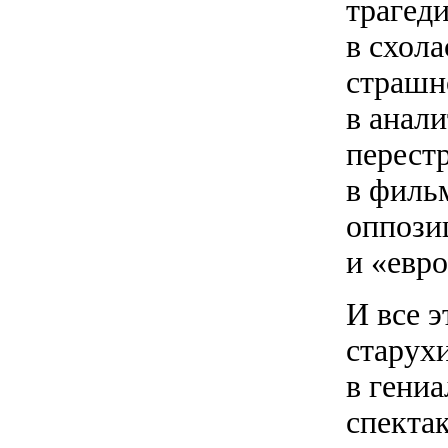
трагед
в схол
страшн
в анал
перестр
в филь
оппози
и «евр
И все 
старух
в гени
спекта