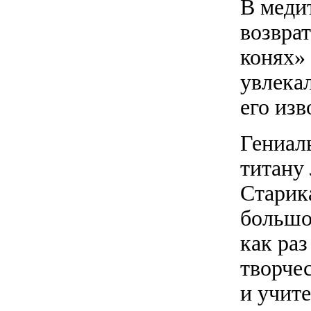
В меди
возвра
конях»
увлека
его изв
Гениал
титану
Старик
большо
как раз
творче
и учит