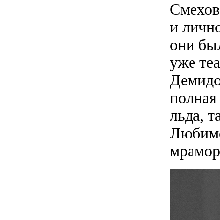
Смехов
и личн
они был
уже те
Демидов
полная
льда, т
Любимо
мрамор