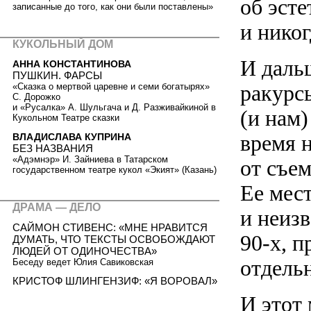
об эсте
записанные до того, как они были поставлены»
и нико
КУКОЛЬНЫЙ ДОМ
И даль
АННА КОНСТАНТИНОВА
ПУШКИН. ФАРСЫ
ракурсы
«Сказка о мертвой царевне и семи богатырях»
С. Дорожко
и «Русалка» А. Шульгача и Д. Разживайкиной в
(и нам)
Кукольном Театре сказки
время 
ВЛАДИСЛАВА КУПРИНА
БЕЗ НАЗВАНИЯ
«Адэмнэр» И. Зайниева в Татарском
от съе
государственном театре кукол «Экият» (Казань)
Ее мес
ДРАМА — ДЕЛО
и неиз
САЙМОН СТИВЕНС: «МНЕ НРАВИТСЯ
90-х, п
ДУМАТЬ, ЧТО ТЕКСТЫ ОСВОБОЖДАЮТ
ЛЮДЕЙ ОТ ОДИНОЧЕСТВА»
отдельн
Беседу ведет Юлия Савиковская
КРИСТОФ ШЛИНГЕНЗИФ: «Я ВОРОВАЛ»
И этот