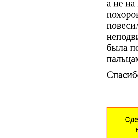
а не на
похоро
повесил
неподв
была п
пальца
Спасиб
Сде