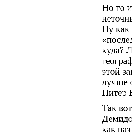
Но то 
неточн
Ну как
«после
куда? Л
геогра
этой за
лучше 
Питер
Так во
Демидо
как ра