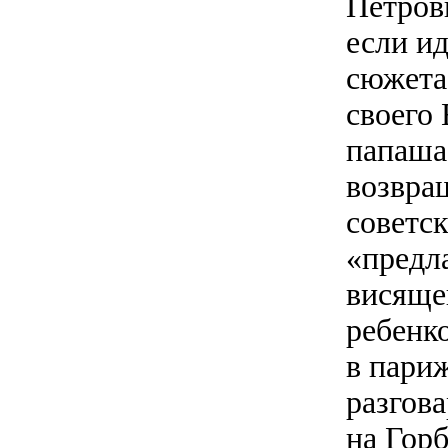
Петрови
если ид
сюжета
своего
папаша
возвра
советск
«предла
висяще
ребенк
в пари
разгова
на Гор