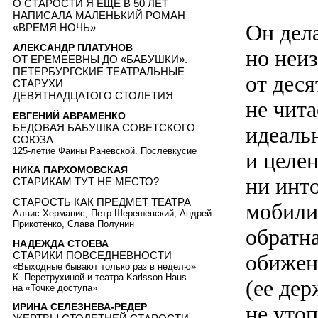
О СТАРОСТИ Я ЕЩЕ В 50 ЛЕТ
НАПИСАЛА МАЛЕНЬКИЙ РОМАН
Он дела
«ВРЕМЯ НОЧЬ»
АЛЕКСАНДР ПЛАТУНОВ
но неи
ОТ ЕРЕМЕЕВНЫ ДО «БАБУШКИ».
ПЕТЕРБУРГСКИЕ ТЕАТРАЛЬНЫЕ
от дес
СТАРУХИ
ДЕВЯТНАДЦАТОГО СТОЛЕТИЯ
не чита
ЕВГЕНИЙ АВРАМЕНКО
БЕДОВАЯ БАБУШКА СОВЕТСКОГО
идеальн
СОЮЗА
125-летие Фаины Раневской. Послевкусие
и целен
НИКА ПАРХОМОВСКАЯ
ни инт
СТАРИКАМ ТУТ НЕ МЕСТО?
СТАРОСТЬ КАК ПРЕДМЕТ ТЕАТРА
мобили
Алвис Херманис, Петр Шерешевский, Андрей
Прикотенко, Слава Полунин
обратн
НАДЕЖДА СТОЕВА
СТАРИКИ ПОВСЕДНЕВНОСТИ
обижен
«Выходные бывают только раз в неделю»
К. Перетрухиной и театра Karlsson Haus
(ее дер
на «Точке доступа»
не уто
ИРИНА СЕЛЕЗНЕВА-РЕДЕР