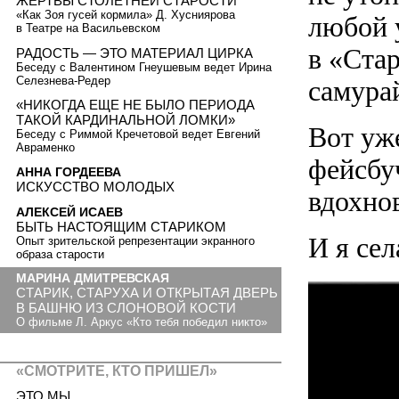
ЖЕРТВЫ СТОЛЕТНЕЙ СТАРОСТИ
«Как Зоя гусей кормила» Д. Хусниярова
любой 
в Театре на Васильевском
в «Ста
РАДОСТЬ — ЭТО МАТЕРИАЛ ЦИРКА
Беседу с Валентином Гнеушевым ведет Ирина
Селезнева-Редер
самура
«НИКОГДА ЕЩЕ НЕ БЫЛО ПЕРИОДА
ТАКОЙ КАРДИНАЛЬНОЙ ЛОМКИ»
Вот уже
Беседу с Риммой Кречетовой ведет Евгений
Авраменко
фейсбу
АННА ГОРДЕЕВА
ИСКУССТВО МОЛОДЫХ
вдохно
АЛЕКСЕЙ ИСАЕВ
БЫТЬ НАСТОЯЩИМ СТАРИКОМ
И я се
Опыт зрительской репрезентации экранного
образа старости
МАРИНА ДМИТРЕВСКАЯ
СТАРИК, СТАРУХА И ОТКРЫТАЯ ДВЕРЬ
В БАШНЮ ИЗ СЛОНОВОЙ КОСТИ
О фильме Л. Аркус «Кто тебя победил никто»
«СМОТРИТЕ, КТО ПРИШЕЛ»
ЭТО МЫ