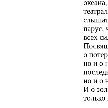
океана
театрал
слышат
парус, 
всех си
Посвящ
о поте
но и о
послед
но и о
И о зол
только