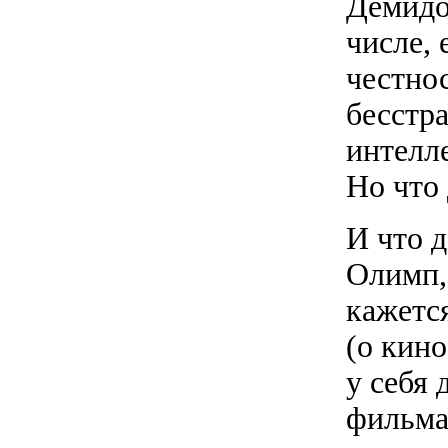
Демидов
числе,
честно
бесстр
интелле
Но что
И что д
Олимп,
кажетс
(о кин
у себя 
фильма 