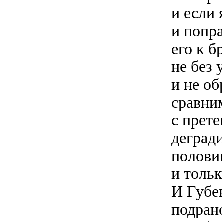
и если 
и попр
его к б
не без
и не об
сравни
с прете
деград
полови
и толь
И Губе
подран