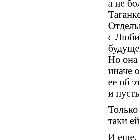
а не бо
Таганк
Отдель
с Люби
будуще
Но она 
иначе 
ее об э
и пуст
Только 
таки е
И еще.