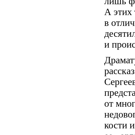
лишь фо
А этих 
в отли
десяти
и проис
Драмат
расска
Сергее
предст
от мног
недово
кости 