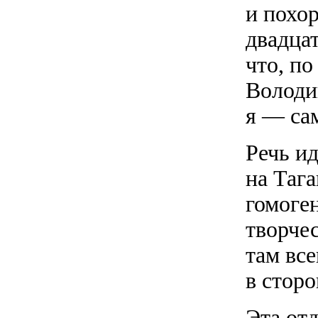
и похо
двадцат
что, п
Володин
я — сам
Речь ид
на Тага
гомоге
творче
там все
в сторо
Эта от