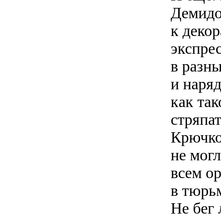
Демидо
к деко
экспре
в разны
и наря
как та
стряпа
Крючков
не мог
всем ор
в тюрь
Не бег 