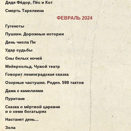
Дядя Фёдор, Пёс и Кот
Смерть Тарелкина
ФЕВРАЛЬ 2024
Гугеноты
Пушкин. Дорожные истории
День числа Пи
Удар судьбы
Сны белых ночей
Мейерхольд. Чужой театр
Говорит ленинградская сказка
Озорные частушки. Роден. 598 тактов
Дама с камелиями
Пуритане
Сказка о мёртвой царевне
и о семи богатырях
Настанет день...
Зола