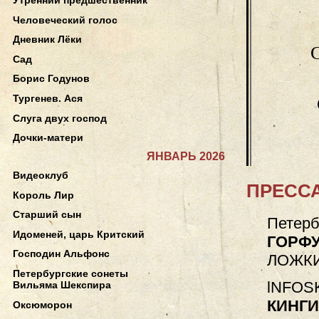
Человеческий голос
Дневник Лёки
Сад
Борис Годунов
Тургенев. Ася
Слуга двух господ
Дочки-матери
ЯНВАРЬ 2026
Видеоклуб
ПРЕССА
Король Лир
Старший сын
Петерб
Идоменей, царь Критский
ГОРФУ
Господин Альфонс
ЛОЖКИ
Петербургские сонеты
lNFOSK
Вильяма Шекспира
КИНГ
Оксюморон