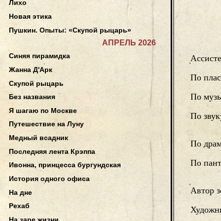
Лихо
Новая этика
Пушкин. Опыты: «Скупой рыцарь»
АПРЕЛЬ 2026
Синяя пирамидка
Ассисте
Жанна Д'Арк
По плас
Скупой рыцарь
По муз
Без названия
Я шагаю по Москве
По звук
Путешествие на Луну
Медный всадник
По дра
Последняя лента Крэппа
По пан
Ивонна, принцесса бургундская
История одного офиса
Автор з
На дне
Рехаб
Художн
На заре жизни