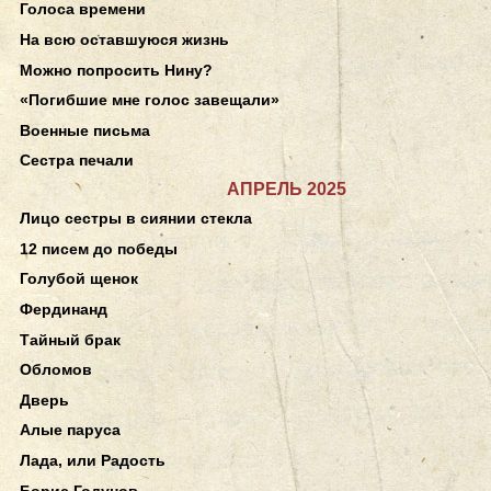
Голоса времени
На всю оставшуюся жизнь
Можно попросить Нину?
«Погибшие мне голос завещали»
Военные письма
Сестра печали
АПРЕЛЬ 2025
Лицо сестры в сиянии стекла
12 писем до победы
Голубой щенок
Фердинанд
Тайный брак
Обломов
Дверь
Алые паруса
Лада, или Радость
Борис Годунов