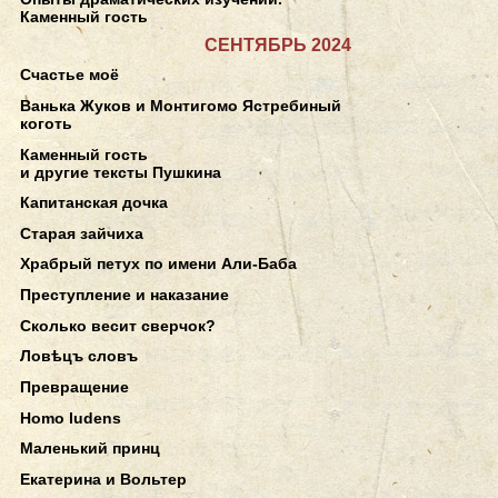
Каменный гость
СЕНТЯБРЬ 2024
Счастье моё
Ванька Жуков и Монтигомо Ястребиный
коготь
Каменный гость
и другие тексты Пушкина
Капитанская дочка
Старая зайчиха
Храбрый петух по имени Али-Баба
Преступление и наказание
Сколько весит сверчок?
Ловѣцъ словъ
Превращение
Homo ludens
Маленький принц
Екатерина и Вольтер