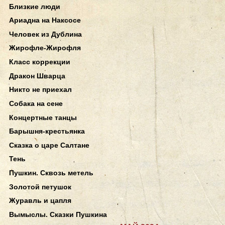
Близкие люди
Ариадна на Наксосе
Человек из Дублина
Жирофле-Жирофля
Класс коррекции
Дракон Шварца
Никто не приехал
Собака на сене
Концертные танцы
Барышня-крестьянка
Сказка о царе Салтане
Тень
Пушкин. Сквозь метель
Золотой петушок
Журавль и цапля
Вымыслы. Сказки Пушкина