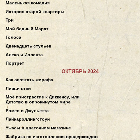
Маленькая комедия
История старой квартиры
Три
Мой бедный Марат
Голоса
Двенадцать стульев
Алеко и Иоланта
Портрет
ОКТЯБРЬ 2024
Как спрятать жирафа
Лисьи огни
Моё пристрастие к Диккенсу, или
Детство в опрокинутом мире
Ромео и Джульетта
Лайкароллингстоун
Ужасы в цветочном магазине
Фабрика по изготовлению вундеркиндов