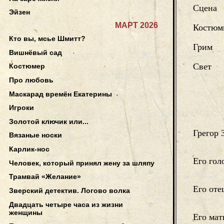
Сцена
Эйзен
МАРТ 2026
Костюм
Кто вы, мсье Шмитт?
Грим
Вишнёвый сад
Свет
Костюмер
Про любовь
Маскарад времён Екатерины
Игроки
Золотой ключик или...
Грегор 
Вязаные носки
Карлик-нос
Его гол
Человек, который принял жену за шляпу
Трамвай «Желание»
Его оте
Зверский детектив. Логово волка
Двадцать четыре часа из жизни
женщины
Его мат