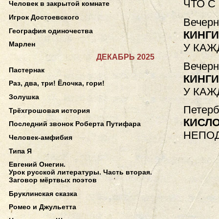
ЧТО С
Человек в закрытой комнате
Игрок Достоевского
Вечерн
География одиночества
КИНГ
Марлен
У КАЖ
ДЕКАБРЬ 2025
Вечерн
Пастернак
КИНГ
Раз, два, три! Ёлочка, гори!
У КАЖ
Золушка
Петерб
Трёхгрошовая история
КИСЛ
Последний звонок Роберта Путифара
НЕПО
Человек-амфибия
Типа Я
Евгений Онегин.
Урок русской литературы. Часть вторая.
Заговор мёртвых поэтов
Бруклинская сказка
Ромео и Джульетта