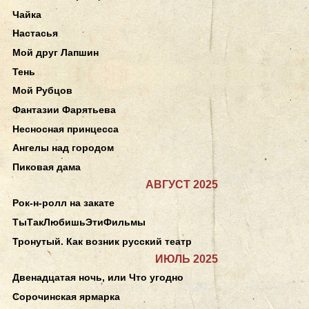
Чайка
Настасья
Мой друг Лапшин
Тень
Мой Рубцов
Фантазии Фарятьева
Несносная принцесса
Ангелы над городом
Пиковая дама
АВГУСТ 2025
Рок-н-ролл на закате
ТыТакЛюбишьЭтиФильмы
Тронутый. Как возник русский театр
ИЮЛЬ 2025
Двенадцатая ночь, или Что угодно
Сорочинская ярмарка