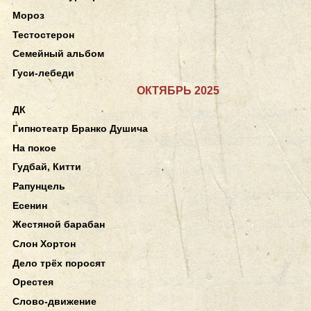
Мороз
Тестостерон
Семейный альбом
Гуси-лебеди
ОКТЯБРЬ 2025
ДК
Гипнотеатр Бранко Душича
На покое
Гудбай, Китти
Рапунцель
Есенин
Жестяной барабан
Слон Хортон
Дело трёх поросят
Орестея
Слово-движение