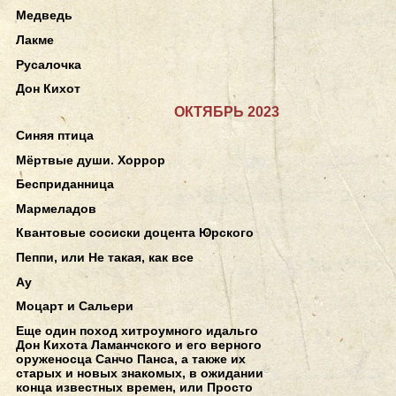
Медведь
Лакме
Русалочка
Дон Кихот
ОКТЯБРЬ 2023
Синяя птица
Мёртвые души. Хоррор
Бесприданница
Мармеладов
Квантовые сосиски доцента Юрского
Пеппи, или Не такая, как все
Ау
Моцарт и Сальери
Еще один поход хитроумного идальго
Дон Кихота Ламанчского и его верного
оруженосца Санчо Панса, а также их
старых и новых знакомых, в ожидании
конца известных времен, или Просто