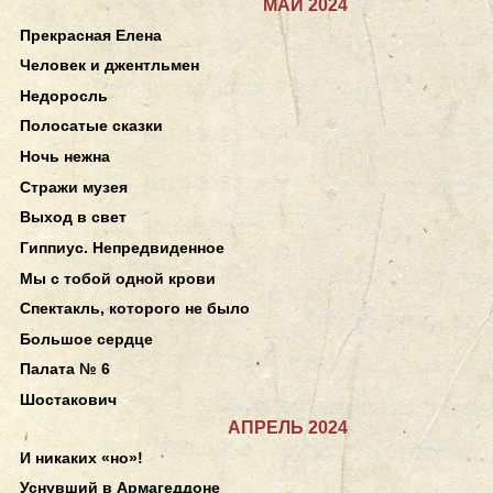
МАЙ 2024
Прекрасная Елена
Человек и джентльмен
Недоросль
Полосатые сказки
Ночь нежна
Стражи музея
Выход в свет
Гиппиус. Непредвиденное
Мы с тобой одной крови
Спектакль, которого не было
Большое сердце
Палата № 6
Шостакович
АПРЕЛЬ 2024
И никаких «но»!
Уснувший в Армагеддоне