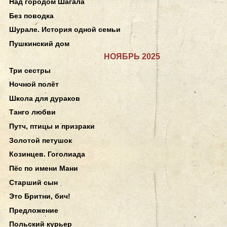
Над городом Шагала
Без поводка
Шурале. История одной семьи
Пушкинский дом
НОЯБРЬ 2025
Три сестры
Ночной полёт
Школа для дураков
Танго любви
Путч, птицы и призраки
Золотой петушок
Козинцев. Гоголиада
Пёс по имени Мани
Старший сын
Это Бритни, бич!
Предложение
Польский курьер