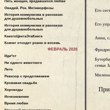
Пять женщин, предавшихся любви
Овидий. Рок. Метаморфозы
Его сес
История коммунизма в рассказах
для душевнобольных
Его уп
История коммунизма в рассказах
для душевнобольных
КакогоЦветаЭтаКнига
Анна, с
Ковчег отходит ровно в восемь
ФЕВРАЛЬ 2026
Фридрих
Иди*от
Бутерба
Ни одного животного
семьи З
Лето
Милена
Ревизор с продолжением
Кровавая свадьба
При
Хороводы
Исчезновение
Время любви
Утренний предшественник