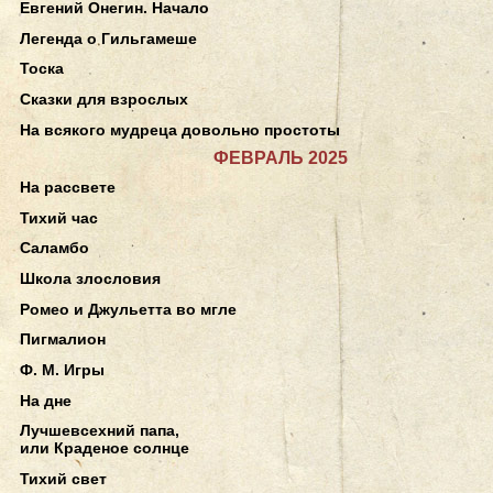
Евгений Онегин. Начало
Легенда о Гильгамеше
Тоска
Сказки для взрослых
На всякого мудреца довольно простоты
ФЕВРАЛЬ 2025
На рассвете
Тихий час
Саламбо
Школа злословия
Ромео и Джульетта во мгле
Пигмалион
Ф. М. Игры
На дне
Лучшевсехний папа,
или Краденое солнце
Тихий свет