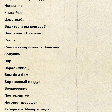
Наказание
Книга Рая
Царь-рыба
Видите ли вы кенгуру?
Вампилов. Оттепель
Ретро
Спасти камер-юнкера Пушкина
Золушка
Пир
Паралимпиец
Бом-бом-бом
Ворованный воздух
Воскресение
Постскриптум
История зверушек
Кабаре им. Мейерхольда