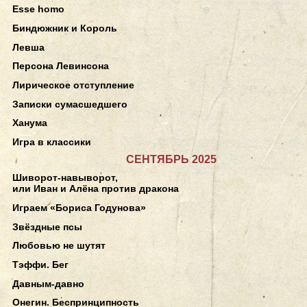
Esse homo
Биндюжник и Король
Левша
Персона Левинсона
Лирическое отступление
Записки сумасшедшего
Ханума
Игра в классики
СЕНТЯБРЬ 2025
Шиворот-навыворот,
или Иван и Алёна против дракона
Играем «Бориса Годунова»
Звёздные псы
Любовью не шутят
Тэффи. Бег
Давным-давно
Онегин. Беспринципность