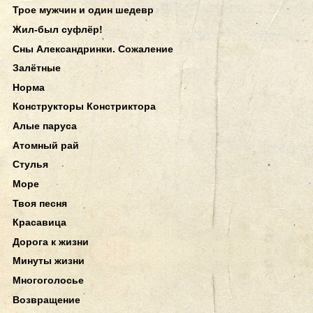
Трое мужчин и один шедевр
Жил-был суфлёр!
Сны Александринки. Сожаление
Залётные
Норма
Конструкторы Констриктора
Алые паруса
Атомный рай
Стулья
Море
Твоя песня
Красавица
Дорога к жизни
Минуты жизни
Многоголосье
Возвращение