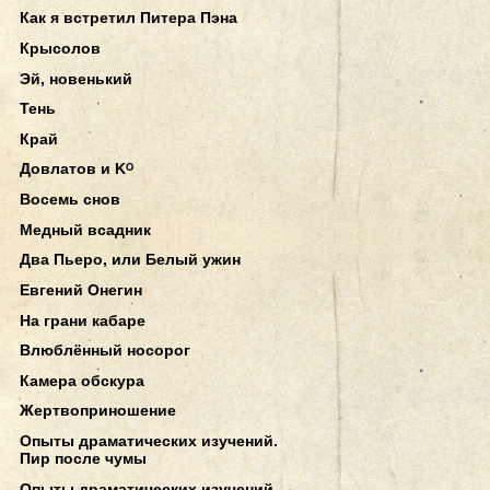
Как я встретил Питера Пэна
Крысолов
Эй, новенький
Тень
Край
Довлатов и Kᴼ
Восемь снов
Медный всадник
Два Пьеро, или Белый ужин
Евгений Онегин
На грани кабаре
Влюблённый носорог
Камера обскура
Жертвоприношение
Опыты драматических изучений.
Пир после чумы
Опыты драматических изучений.