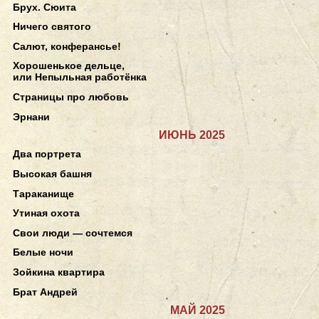
Брух. Сюита
Ничего святого
Салют, конферансье!
Хорошенькое дельце,
или Непыльная работёнка
Страницы про любовь
Эрнани
ИЮНЬ 2025
Два портрета
Высокая башня
Тараканище
Утиная охота
Свои люди — сочтемся
Белые ночи
Зойкина квартира
Брат Андрей
МАЙ 2025