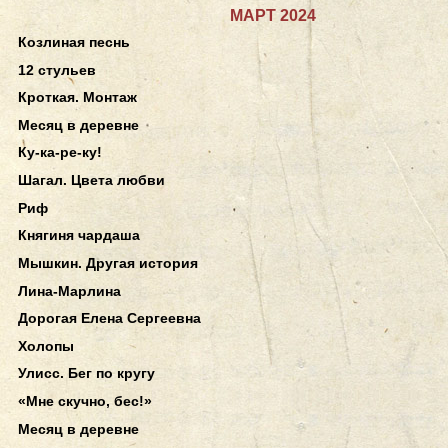
МАРТ 2024
Козлиная песнь
12 стульев
Кроткая. Монтаж
Месяц в деревне
Ку-ка-ре-ку!
Шагал. Цвета любви
Риф
Княгиня чардаша
Мышкин. Другая история
Лина-Марлина
Дорогая Елена Сергеевна
Холопы
Улисс. Бег по кругу
«Мне скучно, бес!»
Месяц в деревне