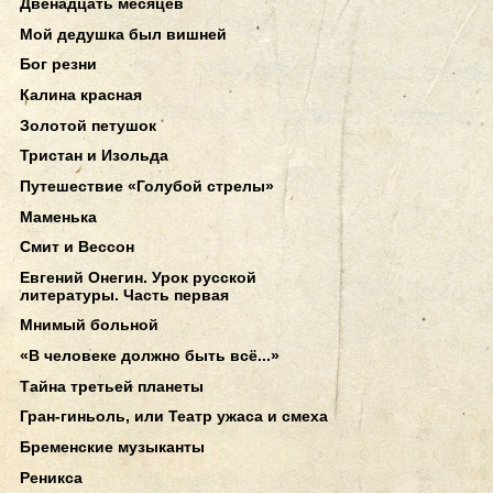
Двенадцать месяцев
Мой дедушка был вишней
Бог резни
Калина красная
Золотой петушок
Тристан и Изольда
Путешествие «Голубой стрелы»
Маменька
Смит и Вессон
Евгений Онегин. Урок русской
литературы. Часть первая
Мнимый больной
«В человеке должно быть всё...»
Тайна третьей планеты
Гран-гиньоль, или Театр ужаса и смеха
Бременские музыканты
Реникса