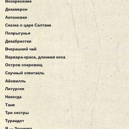
Воскресение
Декамерон
Антоновки
Сказка о царе Салтане
Попрыгунья
Декабристки
Вчерашний чай
Варвара-краса, длинная коса
Остров сокровищ
Скучный спектакль
Айсвилль
Литургия
Никогда
Таня
Три сестры
Турандот
Я — Зощенко