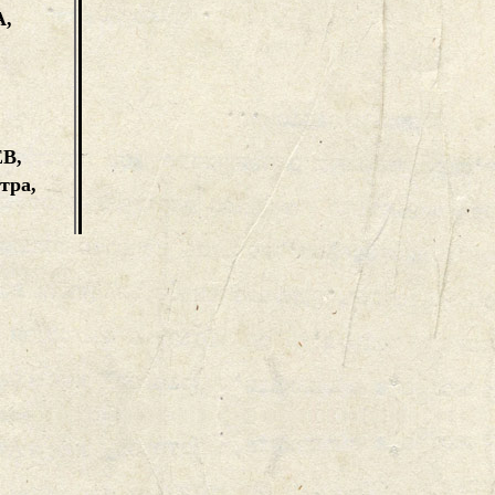
,
В,
тра,