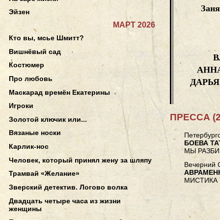
Зан
Эйзен
МАРТ 2026
Кто вы, мсье Шмитт?
Вишнёвый сад
В
Костюмер
АННА
Про любовь
ДАРЬЯ 
Маскарад времён Екатерины
Игроки
ПРЕССА (2
Золотой ключик или...
Вязаные носки
Петербургс
БОЕВА ТА
Карлик-нос
МЫ РАЗБ
Человек, который принял жену за шляпу
Вечерний С
АВРАМЕН
Трамвай «Желание»
МИСТИКА
Зверский детектив. Логово волка
Двадцать четыре часа из жизни
женщины