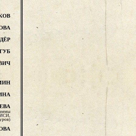
КОВ
ОВА
ДЁР
ГУБ
ВИЧ
МИН
ИНА
ЕВА
раммы
ГИСИ,
уров)
ОВА