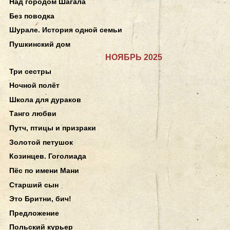
Над городом Шагала
Без поводка
Шурале. История одной семьи
Пушкинский дом
НОЯБРЬ 2025
Три сестры
Ночной полёт
Школа для дураков
Танго любви
Путч, птицы и призраки
Золотой петушок
Козинцев. Гоголиада
Пёс по имени Мани
Старший сын
Это Бритни, бич!
Предложение
Польский курьер