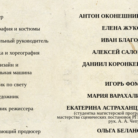
АНТОН ОКОНЕШНИ
ер
ЕЛЕНА ЖУК
рафия и костюмы
ИВАН БЛАГО
льный руководитель
АЛЕКСЕЙ САЛО
а и хореография
ДАНИИЛ КОРОНКЕ
изайн и
льная машина
ИГОРЬ ФО
к по свету
МАРИЯ ВАРАХАЛ
удожник
ЕКАТЕРИНА АСТРАХАНЦ
ик режиссера
(студентка магистерской прог
мастерства сценических постановок Р
рук. А. А. Чеп
ОЛЬГА БЕЛАН
ающий продюсер