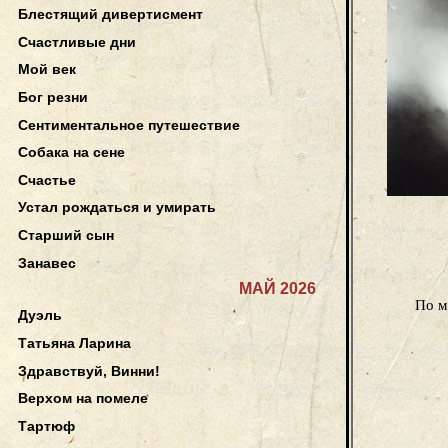
Блестящий дивертисмент
Счастливые дни
Мой век
Бог резни
Сентиментальное путешествие
Собака на сене
Счастье
Устал рождаться и умирать
Старший сын
Занавес
МАЙ 2026
По м
Дуэль
Татьяна Ларина
Здравствуй, Винни!
Верхом на помеле
Тартюф