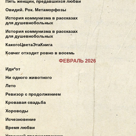
Пять женщин, предавшихся любви
Овидий. Рок. Метаморфозы
История коммунизма в рассказах
для душевнобольных
История коммунизма в рассказах
для душевнобольных
КакогоЦветаЭтаКнига
Ковчег отходит ровно в восемь
ФЕВРАЛЬ 2026
Иди*от
Ни одного животного
Лето
Ревизор с продолжением
Кровавая свадьба
Хороводы
Исчезновение
Время любви
Утренний предшественник