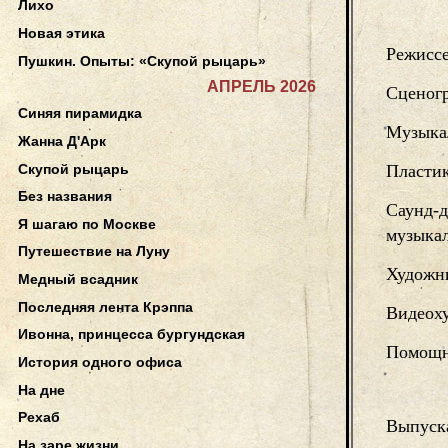
Лихо
Новая этика
Режисс
Пушкин. Опыты: «Скупой рыцарь»
АПРЕЛЬ 2026
Сценог
Синяя пирамидка
Музыка
Жанна Д'Арк
Скупой рыцарь
Пластик
Без названия
Саунд-д
Я шагаю по Москве
музыка
Путешествие на Луну
Художни
Медный всадник
Последняя лента Крэппа
Видеох
Ивонна, принцесса бургундская
Помощн
История одного офиса
На дне
Рехаб
Выпуск
На заре жизни