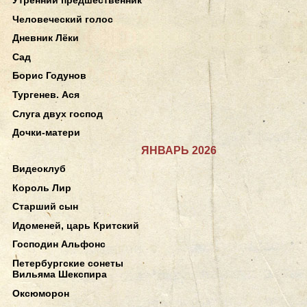
Человеческий голос
Дневник Лёки
Сад
Борис Годунов
Тургенев. Ася
Слуга двух господ
Дочки-матери
ЯНВАРЬ 2026
Видеоклуб
Король Лир
Старший сын
Идоменей, царь Критский
Господин Альфонс
Петербургские сонеты
Вильяма Шекспира
Оксюморон